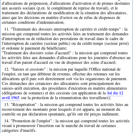
d'allocations de prépension, d'allocations d'activation et de primes destinées
aux assurés sociaux (p.ex. le complément de reprise du travail), et le
traitement des déclarations de modification de la situation des allocataires,
ainsi que les décisions en matière d'octroi ou de refus de dispenses de
certaines conditions d'indemnisation;
11. "Traitement des dossiers interruption de carrière et crédit-temps" : la
mission qui comprend toutes les activités liées au traitement des demandes
d'interruption ou de réduction des prestations de travail dans le cadre de
l'interruption de carrière (secteur public) ou du crédit-temps (secteur privé)
et ordonne le paiement du bénéficiaire;
"Traitement des dossiers soins d'accueil" : la mission qui comprend toutes
les activités liées aux demandes d'allocations pour les journées d'absence au
travail d'un parent d'accueil en vue de dispenser des soins d'accueil;
12. "Saisies et cessions" : la mission par laquelle l'Office national de
l'emploi, en tant que débiteur de revenus, effectue des retenues sur les
allocations qu'il paie soit directement soit via les organismes de paiement.
Ces démarches des créanciers des allocataires sont principalement des
saisies-arrêt exécution, des procédures d'exécution en matière alimentaires
loi du 12
(délégations de sommes) et des cessions (en application de la
avril 1965
sur la protection de la rémunération des travailleurs);
13. "Récupération" : la mission qui comprend toutes les activités liées au
recouvrement des montants pour lesquels il est apparu, au moment du
contrôle ou par déclaration spontanée, qu'ils ont été perçus indûment;
14. "Promotion de l'emploi" : la mission qui comprend toutes les activités
visant à promouvoir l'insertion sur le marché du travail de certaines
catégories d'inactifs.