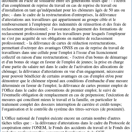
découlent du Pacte de solidarité entre les générations telles que : - l'octroi
d'un complément de reprise du travail en cas de reprise du travail ou
d'installation en tant qu'indépendant pour les chômeurs âgés de 50 ans ou
plus; - dans le cadre de la restructuration d'entreprises, la délivrance
d'attestations aux travailleurs qui appartiennent au groupe cible et le
remboursement à l'employeur des indemnités de réinsertion et des frais de
reclassement professionnel; - l'assurance du paiement des formations de
reclassement professionnel pour les travailleurs pour lesquels l'employeur
ne s'est pas acquitté de ses obligations en matière de reclassement
professionnel; - la délivrance de cartes de réduction restructurations,
permettant d'octroyer des avantages ONSS en cas de reprise du travail de
travailleurs dans une cellule pour l'emploi à l'issue d'un licenciement
collectif en raison d'une restructuration; - l'octroi d'un bonus de démarrage
et d'un bonus de stage en faveur de l'emploi de jeunes; la prise en charge
d'une partie du salaire net dans le cadre de l'activation des allocations de
chômage; la délivrance d'attestations en vue d'un engagement, nécessaire
pour pouvoir bénéficier de certains avantages en cas d'emploi et/ou pour
démontrer que le chômeur répond aux conditions d'embauche d'une mesure
déterminée en faveur de l'emploi; la délivrance de cartes premier emploi de
l'Office dans le cadre des conventions de premier emploi; le suivi de
l'éventuelle obligation de remplacement en cas de prépension; l'exécution de
mesures qui concilient mieux le travail et la famille, en particulier le
traitement complet des dossiers interruption de carrière et crédit-temps;
l'organisation et le contrôle du système des titres-services (de proximité).
L'Office national de l'emploi exécute encore un certain nombre d'autres
tâches telles que : - la délivrance d'attestations dans le cadre du Protocole de
coopération entre l'ONEM, le Fonds des accidents du travail et le Fonds des