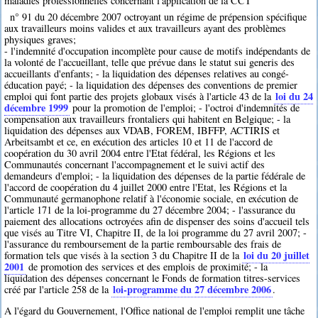
maladies professionnelles concernant l'application de la CCT
n° 91 du 20 décembre 2007 octroyant un régime de prépension spécifique
aux travailleurs moins valides et aux travailleurs ayant des problèmes
physiques graves;
- l'indemnité d'occupation incomplète pour cause de motifs indépendants de
la volonté de l'accueillant, telle que prévue dans le statut sui generis des
accueillants d'enfants; - la liquidation des dépenses relatives au congé-
éducation payé; - la liquidation des dépenses des conventions de premier
loi du 24
emploi qui font partie des projets globaux visés à l'article 43 de la
décembre 1999
pour la promotion de l'emploi; - l'octroi d'indemnités de
compensation aux travailleurs frontaliers qui habitent en Belgique; - la
liquidation des dépenses aux VDAB, FOREM, IBFFP, ACTIRIS et
Arbeitsambt et ce, en exécution des articles 10 et 11 de l'accord de
coopération du 30 avril 2004 entre l'Etat fédéral, les Régions et les
Communautés concernant l'accompagnement et le suivi actif des
demandeurs d'emploi; - la liquidation des dépenses de la partie fédérale de
l'accord de coopération du 4 juillet 2000 entre l'Etat, les Régions et la
Communauté germanophone relatif à l'économie sociale, en exécution de
l'article 171 de la loi-programme du 27 décembre 2004; - l'assurance du
paiement des allocations octroyées afin de dispenser des soins d'accueil tels
que visés au Titre VI, Chapitre II, de la loi programme du 27 avril 2007; -
l'assurance du remboursement de la partie remboursable des frais de
loi du 20 juillet
formation tels que visés à la section 3 du Chapitre II de la
2001
de promotion des services et des emplois de proximité; - la
liquidation des dépenses concernant le Fonds de formation titres-services
loi-programme du 27 décembre 2006
créé par l'article 258 de la
.
A l'égard du Gouvernement, l'Office national de l'emploi remplit une tâche