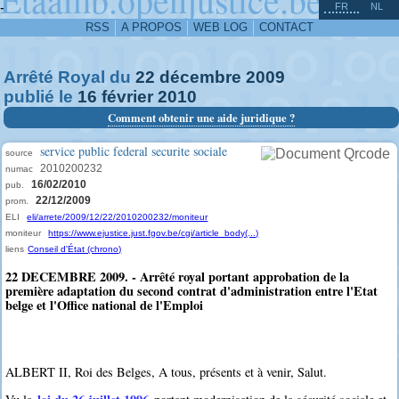
^
-
FR
NL
RSS
A PROPOS
WEB LOG
CONTACT
Arrêté Royal du
22
décembre
2009
publié le
16
février
2010
Comment obtenir une aide juridique ?
service public federal securite sociale
source
2010200232
numac
16/02/2010
pub.
22/12/2009
prom.
ELI
eli/arrete/2009/12/22/2010200232/moniteur
moniteur
https://www.ejustice.just.fgov.be/cgi/article_body(...)
liens
Conseil d'État (chrono)
22 DECEMBRE 2009. - Arrêté royal portant approbation de la
première adaptation du second contrat d'administration entre l'Etat
belge et l'Office national de l'Emploi
ALBERT II, Roi des Belges, A tous, présents et à venir, Salut.