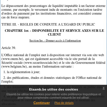
Le dépassement des pourcentages de liquidité imputable à un facteur externe
comme, par exemple, le versement indu de montants ou l'exécution tardive
d'ordres de paiement par les institutions financières, est considéré comme
cas de force majeure.
TITRE III. - REGLES DE CONDUITE A L'EGARD DU PUBLIC
CHAPITRE 1er. - DISPONIBILITE ET SERVICE AXES SUR LE
CLIENT
Section Ire. - Donner accès à l'information
Article 39.
L'Office national de l'emploi met à disposition sur internet via son site web
(www.onem.be), qui est également accessible via le site portail de la
Sécurité sociale (www.securitesociale.be) et le site du Gouvernement fédéral
(www.belgium.be), au moins l'information suivante :
1. la réglementation à jour;
2. des publications, études et données statistiques de l'Office national de
l'emploi;
3. des formulaires de l'Office national de l'emploi destinés au public dans
x
Etaamb.be utilise des cookies
une version téléchargeable;
Etaamb.be utilise les cookies pour retenir votre préférence linguistique et
4. un programme interactif permettant de connaître le droit aux allocations
pour mieux comprendre comment etaamb.be est utilisé.
d'interruption de carrière ou de crédit-temps ainsi que le montant des
Continuer
Plus de details
allocations.