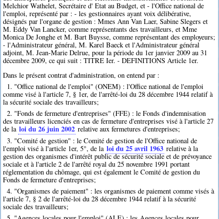
Melchior Wathelet, Secrétaire d' Etat au Budget, et - l'Office national de
l'emploi, représenté par : - les gestionnaires ayant voix délibérative,
désignés par l'organe de gestion : Mmes Ann Van Laer, Sabine Slegers et
M. Eddy Van Lancker, comme représentants des travailleurs, et Mme
Monica De Jonghe et M. Bart Buysse, comme représentant des employeurs;
- l'Administrateur général, M. Karel Baeck et l'Administrateur général
adjoint, M. Jean-Marie Delrue, pour la période du 1er janvier 2009 au 31
décembre 2009, ce qui suit : TITRE Ier. - DEFINITIONS Article 1er.
Dans le présent contrat d'administration, on entend par :
1. "Office national de l'emploi" (ONEM) : l'Office national de l'emploi
comme visé à l'article 7, § 1er, de l'arrêté-loi du 28 décembre 1944 relatif à
la sécurité sociale des travailleurs;
2. "Fonds de fermeture d'entreprises" (FFE) : le Fonds d'indemnisation
des travailleurs licenciés en cas de fermeture d'entreprises visé à l'article 27
loi du 26 juin 2002
de la
relative aux fermetures d'entreprises;
3. "Comité de gestion" : le Comité de gestion de l'Office national de
loi du 25 avril 1963
l'emploi visé à l'article 1er, 5°, de la
relative à la
gestion des organismes d'intérêt public de sécurité sociale et de prévoyance
sociale et à l'article 2 de l'arrêté royal du 25 novembre 1991 portant
réglementation du chômage, qui est également le Comité de gestion du
Fonds de fermeture d'entreprises;
4. "Organismes de paiement" : les organismes de paiement comme visés à
l'article 7, § 2 de l'arrêté-loi du 28 décembre 1944 relatif à la sécurité
sociale des travailleurs;
5. "Agences locales pour l'emploi" (ALE) : les Agences locales pour