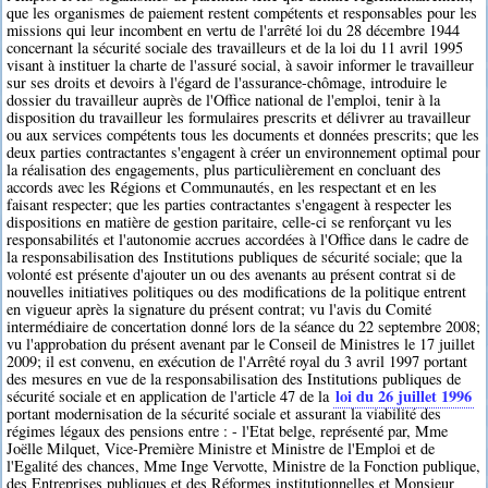
que les organismes de paiement restent compétents et responsables pour les
missions qui leur incombent en vertu de l'arrêté loi du 28 décembre 1944
concernant la sécurité sociale des travailleurs et de la loi du 11 avril 1995
visant à instituer la charte de l'assuré social, à savoir informer le travailleur
sur ses droits et devoirs à l'égard de l'assurance-chômage, introduire le
dossier du travailleur auprès de l'Office national de l'emploi, tenir à la
disposition du travailleur les formulaires prescrits et délivrer au travailleur
ou aux services compétents tous les documents et données prescrits; que les
deux parties contractantes s'engagent à créer un environnement optimal pour
la réalisation des engagements, plus particulièrement en concluant des
accords avec les Régions et Communautés, en les respectant et en les
faisant respecter; que les parties contractantes s'engagent à respecter les
dispositions en matière de gestion paritaire, celle-ci se renforçant vu les
responsabilités et l'autonomie accrues accordées à l'Office dans le cadre de
la responsabilisation des Institutions publiques de sécurité sociale; que la
volonté est présente d'ajouter un ou des avenants au présent contrat si de
nouvelles initiatives politiques ou des modifications de la politique entrent
en vigueur après la signature du présent contrat; vu l'avis du Comité
intermédiaire de concertation donné lors de la séance du 22 septembre 2008;
vu l'approbation du présent avenant par le Conseil de Ministres le 17 juillet
2009; il est convenu, en exécution de l'Arrêté royal du 3 avril 1997 portant
des mesures en vue de la responsabilisation des Institutions publiques de
loi du 26 juillet 1996
sécurité sociale et en application de l'article 47 de la
portant modernisation de la sécurité sociale et assurant la viabilité des
régimes légaux des pensions entre : - l'Etat belge, représenté par, Mme
Joëlle Milquet, Vice-Première Ministre et Ministre de l'Emploi et de
l'Egalité des chances, Mme Inge Vervotte, Ministre de la Fonction publique,
des Entreprises publiques et des Réformes institutionnelles et Monsieur