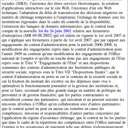
sociales (SIRS), l'existence des titres-services électroniques, la création
d'applications interactives sur le site Web, l'existence d'un site Web
technique, l'adaptation du délai de transmission des décisions négatives en
matière de chômage temporaire à l'employeur, l'échange de données avec les
institutions régionales dans le cadre du contrôle de la disponibilité,
l'extension des banques de données informatisées; que le contrat tient
loi du 26 juin 2002
compte de la nouvelle
relative aux fermetures
d'entreprises (MB 09.08.2002) qui est entrée en vigueur le 1er avril 2007 et
qui s'applique aux fermetures à partir du 1er avril 2007; que par rapport aux
engagements du contrat d'administration pour la période 2006-2008, la
modification des engagements repris dans le contrat d'administration pour
l'année 2009 ne contient qu'une modification des engagements de l'Office
national de l'emploi et qu'elle ne touche donc pas aux engagements de l'Etat
repris sous le Titre V "Engagements de l'Etat" et aux dispositions
communes des contrats d'administration des Institutions publiques de
sécurité sociale, reprises sous le Titre VII "Dispositions finales"; que le
contrat d'administration ne porte ni sur le contenu de la sécurité sociale ni
sur la fixation du montant des recettes ou des dépenses mais vise à
optimaliser le fonctionnement journalier et la gestion des institutions et,
pour ce faire, reconnaît une plus grande marge en matière de politique du
personnel et de gestion financière; que les parties contractantes se
considèrent comme des partenaires, qui exécutent et ne peuvent exécuter les
missions dévolues à l'Office qu'en collaboration avec d'autres partenaires;
que le contrat actuel ne peut en aucun cas remettre en cause les
compétences, missions et responsabilités d'autres parties concernées par
l'application du régime d'assurance chômage; que le contrat ne lie les parties
que dans le cadre de la répartition des compétences entre l'Office national de
l'emploi et les organismes de paiement telle que définie réglementairement;