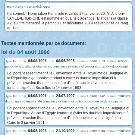
nomination par arrêté royal
Personnel. - Nomination Par arrêté royal du 17 janvier 2020, M. Anthony
VANELVERDINGHE est nommé en qualité d'agent de l'Etat dans la classe
A2, au titre d'attaché, à partir du 1 er décembre 2019 et avec prise de rang
au 1 er
Textes mentionnés par ce document:
loi du 04 août 1996
loi
service
04/08/1996
08/06/2005
2005015073
type
prom.
pub.
numac
source
public federal affaires etrangeres, commerce exterieur et cooperation au developpement
Loi portant assentiment à la Convention entre le Royaume de Belgique et
la République gabonaise tendant à éviter la double imposition et à
prévenir l'évasion fiscale en matière d'impôts sur le revenu et sur la
fortune, signée à Bruxelles le 14 janvier 1993
loi
ministere
04/08/1996
24/07/1997
1996015142
type
prom.
pub.
numac
source
des affaires etrangeres, du commerce exterieur et de la cooperation au developpement
Loi portant approbation de la Convention entre le Royaume de Belgique et
la République Arabe d'Egypte tendant à éviter les doubles impositions et à
prévenir l'évasion fiscale en matière d'impôts sur le revenu, signée au
Caire le 3 janvier 1991
loi
ministere
04/08/1996
21/10/1999
1999015088
type
prom.
pub.
numac
source