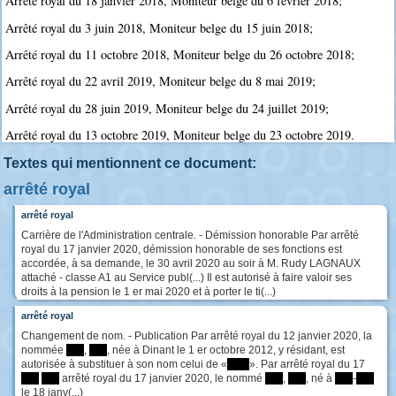
Arrêté royal du 18 janvier 2018, Moniteur belge du 6 février 2018;
Arrêté royal du 3 juin 2018, Moniteur belge du 15 juin 2018;
Arrêté royal du 11 octobre 2018, Moniteur belge du 26 octobre 2018;
Arrêté royal du 22 avril 2019, Moniteur belge du 8 mai 2019;
Arrêté royal du 28 juin 2019, Moniteur belge du 24 juillet 2019;
Arrêté royal du 13 octobre 2019, Moniteur belge du 23 octobre 2019.
Textes qui mentionnent ce document:
arrêté royal
arrêté royal
Carrière de l'Administration centrale. - Démission honorable Par arrêté
royal du 17 janvier 2020, démission honorable de ses fonctions est
accordée, à sa demande, le 30 avril 2020 au soir à M. Rudy LAGNAUX
attaché - classe A1 au Service publ(...) Il est autorisé à faire valoir ses
droits à la pension le 1 er mai 2020 et à porter le ti(...)
arrêté royal
Changement de nom. - Publication Par arrêté royal du 12 janvier 2020, la
nommée
****
,
****
, née à Dinant le 1 er octobre 2012, y résidant, est
autorisée à substituer à son nom celui de «
*****
». Par arrêté royal du 17
****
****
arrêté royal du 17 janvier 2020, le nommé
****
,
****
, né à
****
-
****
le 18 janv(...)