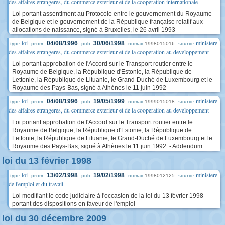
des affaires etrangeres, du commerce exterieur et de la cooperation internationale
Loi portant assentiment au Protocole entre le gouvernement du Royaume
de Belgique et le gouvernement de la République française relatif aux
allocations de naissance, signé à Bruxelles, le 26 avril 1993
loi
ministere
04/08/1996
30/06/1998
1998015016
type
prom.
pub.
numac
source
des affaires etrangeres, du commerce exterieur et de la cooperation au developpement
Loi portant approbation de l'Accord sur le Transport routier entre le
Royaume de Belgique, la République d'Estonie, la République de
Lettonie, la République de Lituanie, le Grand-Duché de Luxembourg et le
Royaume des Pays-Bas, signé à Athènes le 11 juin 1992
loi
ministere
04/08/1996
19/05/1999
1999015018
type
prom.
pub.
numac
source
des affaires etrangeres, du commerce exterieur et de la cooperation au developpement
Loi portant approbation de l'Accord sur le Transport routier entre le
Royaume de Belgique, la République d'Estonie, la République de
Lettonie, la République de Lituanie, le Grand-Duché de Luxembourg et le
Royaume des Pays-Bas, signé à Athènes le 11 juin 1992. - Addendum
loi du 13 février 1998
loi
ministere
13/02/1998
19/02/1998
1998012125
type
prom.
pub.
numac
source
de l'emploi et du travail
Loi modifiant le code judiciaire à l'occasion de la loi du 13 février 1998
portant des dispositions en faveur de l'emploi
loi du 30 décembre 2009