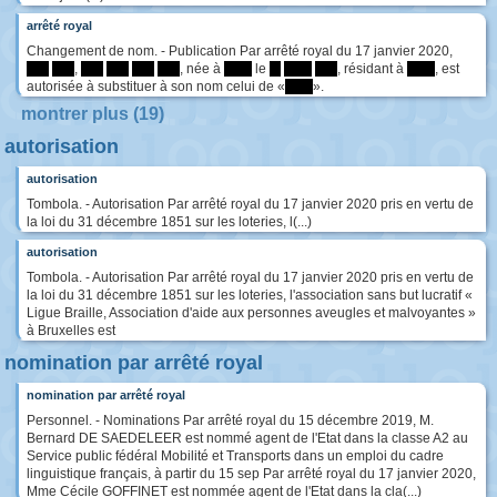
arrêté royal
Changement de nom. - Publication Par arrêté royal du 17 janvier 2020,
****
****
,
****
****
****
****
, née à
*****
le
**
*****
****
, résidant à
*****
, est
autorisée à substituer à son nom celui de «
*****
».
montrer plus (19)
autorisation
autorisation
Tombola. - Autorisation Par arrêté royal du 17 janvier 2020 pris en vertu de
la loi du 31 décembre 1851 sur les loteries, l(...)
autorisation
Tombola. - Autorisation Par arrêté royal du 17 janvier 2020 pris en vertu de
la loi du 31 décembre 1851 sur les loteries, l'association sans but lucratif «
Ligue Braille, Association d'aide aux personnes aveugles et malvoyantes »
à Bruxelles est
nomination par arrêté royal
nomination par arrêté royal
Personnel. - Nominations Par arrêté royal du 15 décembre 2019, M.
Bernard DE SAEDELEER est nommé agent de l'Etat dans la classe A2 au
Service public fédéral Mobilité et Transports dans un emploi du cadre
linguistique français, à partir du 15 sep Par arrêté royal du 17 janvier 2020,
Mme Cécile GOFFINET est nommée agent de l'Etat dans la cla(...)