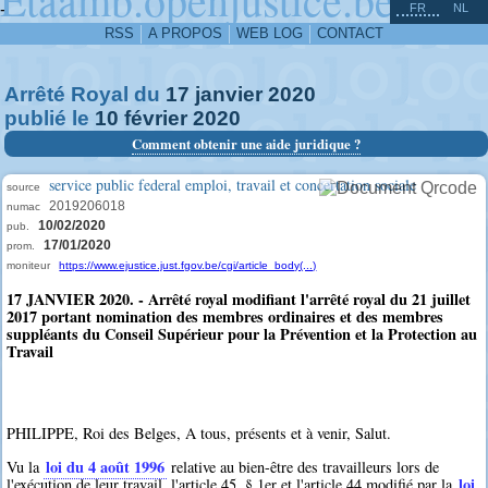
^
-
FR
NL
RSS
A PROPOS
WEB LOG
CONTACT
Arrêté Royal du
17
janvier
2020
publié le
10
février
2020
Comment obtenir une aide juridique ?
service public federal emploi, travail et concertation sociale
source
2019206018
numac
10/02/2020
pub.
17/01/2020
prom.
moniteur
https://www.ejustice.just.fgov.be/cgi/article_body(...)
17 JANVIER 2020. - Arrêté royal modifiant l'arrêté royal du 21 juillet
2017 portant nomination des membres ordinaires et des membres
suppléants du Conseil Supérieur pour la Prévention et la Protection au
Travail
PHILIPPE, Roi des Belges, A tous, présents et à venir, Salut.
loi du 4 août 1996
Vu la
relative au bien-être des travailleurs lors de
loi
l'exécution de leur travail, l'article 45, § 1er et l'article 44 modifié par la