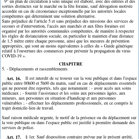
9° un plan de circulation à sens unique est élaboré, avec des entrées et des
sorties distinctes sur le marché ou la fête foraine, sauf dérogation motivée
accordée en cas de circonstance exceptionnelle par les autorités locales
compétentes qui déterminent une solution alternative.
Sans préjudice de l'article 5 et sans préjudice des missions des services de
secours et d'intervention, l'accès aux marchés et aux fêtes foraines est
organisé par les autorités communales compétentes, de manière à respecter
les règles de distanciation sociale, en particulier le maintien d'une distance
de 1,5 mètre entre chaque personne, ainsi que les mesures de prévention
appropriées, qui sont au moins équivalentes à celles du « Guide générique
relatif à l'ouverture des commerces pour prévenir la propagation du virus
COVID-19 ».
CHAPITRE
5. - Déplacements et rassemblements
Art. 16.
Il est interdit de se trouver sur la voie publique et dans l'espace
public entre 00h00 et 5h00 du matin, sauf en cas de déplacements essentiels
qui ne peuvent être reportés, tels que notamment : - avoir accès aux soins
médicaux ; - fournir l'assistance et les soins aux personnes âgées, aux
mineurs, aux personnes en situation d'handicap et aux personnes
vulnérables ; - effectuer les déplacements professionnels, en ce compris le
trajet domicile-lieu de travail.
Sauf raison médicale urgente, le motif de la présence ou du déplacement sur
la voie publique ou dans l'espace public est justifié à première demande des
services de police.
Art. 17.
§ 1er. Sauf disposition contraire prévue par le présent arrêté,