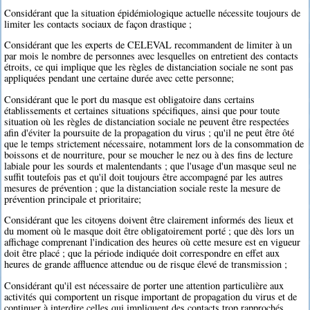
Considérant que la situation épidémiologique actuelle nécessite toujours de
limiter les contacts sociaux de façon drastique ;
Considérant que les experts de CELEVAL recommandent de limiter à un
par mois le nombre de personnes avec lesquelles on entretient des contacts
étroits, ce qui implique que les règles de distanciation sociale ne sont pas
appliquées pendant une certaine durée avec cette personne;
Considérant que le port du masque est obligatoire dans certains
établissements et certaines situations spécifiques, ainsi que pour toute
situation où les règles de distanciation sociale ne peuvent être respectées
afin d'éviter la poursuite de la propagation du virus ; qu'il ne peut être ôté
que le temps strictement nécessaire, notamment lors de la consommation de
boissons et de nourriture, pour se moucher le nez ou à des fins de lecture
labiale pour les sourds et malentendants ; que l'usage d'un masque seul ne
suffit toutefois pas et qu'il doit toujours être accompagné par les autres
mesures de prévention ; que la distanciation sociale reste la mesure de
prévention principale et prioritaire;
Considérant que les citoyens doivent être clairement informés des lieux et
du moment où le masque doit être obligatoirement porté ; que dès lors un
affichage comprenant l'indication des heures où cette mesure est en vigueur
doit être placé ; que la période indiquée doit correspondre en effet aux
heures de grande affluence attendue ou de risque élevé de transmission ;
Considérant qu'il est nécessaire de porter une attention particulière aux
activités qui comportent un risque important de propagation du virus et de
continuer à interdire celles qui impliquent des contacts trop rapprochés