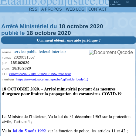
^
-
FR
NL
RSS
A PROPOS
WEB LOG
CONTACT
Arrêté Ministériel du
18
octobre
2020
publié le
18
octobre
2020
Comment obtenir une aide juridique ?
service public federal interieur
source
2020031557
numac
18/10/2020
pub.
18/10/2020
prom.
ELI
eli/arrete/2020/10/18/2020031557/moniteur
moniteur
https://www.ejustice.just.fgov.be/cgi/article_body(...)
18 OCTOBRE 2020. - Arrêté ministériel portant des mesures
d'urgence pour limiter la propagation du coronavirus COVID-19
La Ministre de l'Intérieur, Vu la loi du 31 décembre 1963 sur la protection
civile, l'article 4 ;
loi du 5 août 1992
Vu la
sur la fonction de police, les articles 11 et 42 ;