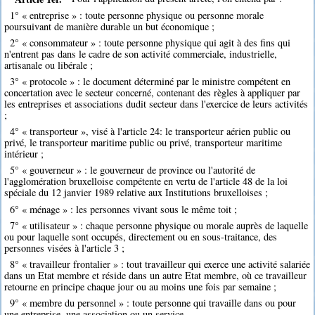
1° « entreprise » : toute personne physique ou personne morale
poursuivant de manière durable un but économique ;
2° « consommateur » : toute personne physique qui agit à des fins qui
n'entrent pas dans le cadre de son activité commerciale, industrielle,
artisanale ou libérale ;
3° « protocole » : le document déterminé par le ministre compétent en
concertation avec le secteur concerné, contenant des règles à appliquer par
les entreprises et associations dudit secteur dans l'exercice de leurs activités
;
4° « transporteur », visé à l'article 24: le transporteur aérien public ou
privé, le transporteur maritime public ou privé, transporteur maritime
intérieur ;
5° « gouverneur » : le gouverneur de province ou l'autorité de
l'agglomération bruxelloise compétente en vertu de l'article 48 de la loi
spéciale du 12 janvier 1989 relative aux Institutions bruxelloises ;
6° « ménage » : les personnes vivant sous le même toit ;
7° « utilisateur » : chaque personne physique ou morale auprès de laquelle
ou pour laquelle sont occupés, directement ou en sous-traitance, des
personnes visées à l'article 3 ;
8° « travailleur frontalier » : tout travailleur qui exerce une activité salariée
dans un Etat membre et réside dans un autre Etat membre, où ce travailleur
retourne en principe chaque jour ou au moins une fois par semaine ;
9° « membre du personnel » : toute personne qui travaille dans ou pour
une entreprise, une association ou un service.