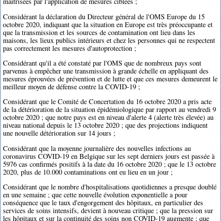
maîtrisées par l'application de mesures ciblées ;
Considérant la déclaration du Directeur général de l'OMS Europe du 15
octobre 2020, indiquant que la situation en Europe est très préoccupante et
que la transmission et les sources de contamination ont lieu dans les
maisons, les lieux publics intérieurs et chez les personnes qui ne respectent
pas correctement les mesures d'autoprotection ;
Considérant qu'il a été constaté par l'OMS que de nombreux pays sont
parvenus à empêcher une transmission à grande échelle en appliquant des
mesures éprouvées de prévention et de lutte et que ces mesures demeurent le
meilleur moyen de défense contre la COVID-19 ;
Considérant que le Comité de Concertation du 16 octobre 2020 a pris acte
de la détérioration de la situation épidémiologique par rapport au vendredi 9
octobre 2020 ; que notre pays est en niveau d'alerte 4 (alerte très élevée) au
niveau national depuis le 13 octobre 2020 ; que des projections indiquent
une nouvelle détérioration sur 14 jours ;
Considérant que la moyenne journalière des nouvelles infections au
coronavirus COVID-19 en Belgique sur les sept derniers jours est passée à
5976 cas confirmés positifs à la date du 16 octobre 2020 ; que le 13 octobre
2020, plus de 10.000 contaminations ont eu lieu en un jour ;
Considérant que le nombre d'hospitalisations quotidiennes a presque doublé
en une semaine ; que cette nouvelle évolution exponentielle a pour
conséquence que le taux d'engorgement des hôpitaux, en particulier des
services de soins intensifs, devient à nouveau critique ; que la pression sur
les hôpitaux et sur la continuité des soins non COVID-19 augmente ; que