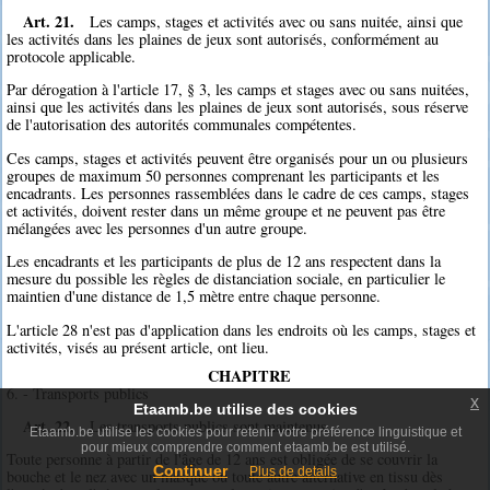
Art. 21.
Les camps, stages et activités avec ou sans nuitée, ainsi que
les activités dans les plaines de jeux sont autorisés, conformément au
protocole applicable.
Par dérogation à l'article 17, § 3, les camps et stages avec ou sans nuitées,
ainsi que les activités dans les plaines de jeux sont autorisés, sous réserve
de l'autorisation des autorités communales compétentes.
Ces camps, stages et activités peuvent être organisés pour un ou plusieurs
groupes de maximum 50 personnes comprenant les participants et les
encadrants. Les personnes rassemblées dans le cadre de ces camps, stages
et activités, doivent rester dans un même groupe et ne peuvent pas être
mélangées avec les personnes d'un autre groupe.
Les encadrants et les participants de plus de 12 ans respectent dans la
mesure du possible les règles de distanciation sociale, en particulier le
maintien d'une distance de 1,5 mètre entre chaque personne.
L'article 28 n'est pas d'application dans les endroits où les camps, stages et
activités, visés au présent article, ont lieu.
CHAPITRE
6. - Transports publics
x
Etaamb.be utilise des cookies
Art. 22.
Les transports publics sont maintenus.
Etaamb.be utilise les cookies pour retenir votre préférence linguistique et
pour mieux comprendre comment etaamb.be est utilisé.
Toute personne à partir de l'âge de 12 ans est obligée de se couvrir la
Continuer
Plus de details
bouche et le nez avec un masque ou toute autre alternative en tissu dès