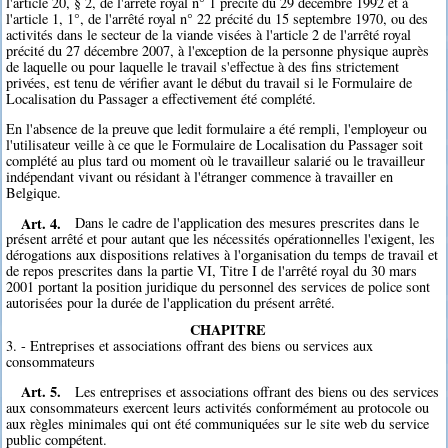
l'article 20, § 2, de l'arrêté royal n° 1 précité du 29 décembre 1992 et à
l'article 1, 1°, de l'arrêté royal n° 22 précité du 15 septembre 1970, ou des
activités dans le secteur de la viande visées à l'article 2 de l'arrêté royal
précité du 27 décembre 2007, à l'exception de la personne physique auprès
de laquelle ou pour laquelle le travail s'effectue à des fins strictement
privées, est tenu de vérifier avant le début du travail si le Formulaire de
Localisation du Passager a effectivement été complété.
En l'absence de la preuve que ledit formulaire a été rempli, l'employeur ou
l'utilisateur veille à ce que le Formulaire de Localisation du Passager soit
complété au plus tard ou moment où le travailleur salarié ou le travailleur
indépendant vivant ou résidant à l'étranger commence à travailler en
Belgique.
Art. 4.
Dans le cadre de l'application des mesures prescrites dans le
présent arrêté et pour autant que les nécessités opérationnelles l'exigent, les
dérogations aux dispositions relatives à l'organisation du temps de travail et
de repos prescrites dans la partie VI, Titre I de l'arrêté royal du 30 mars
2001 portant la position juridique du personnel des services de police sont
autorisées pour la durée de l'application du présent arrêté.
CHAPITRE
3. - Entreprises et associations offrant des biens ou services aux
consommateurs
Art. 5.
Les entreprises et associations offrant des biens ou des services
aux consommateurs exercent leurs activités conformément au protocole ou
aux règles minimales qui ont été communiquées sur le site web du service
public compétent.