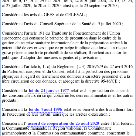
2020, les 6, 13, 20 et 29 mai 2020, les 3, 24 et 30 juin 2020, les 10, 15, 23,
et 27 juillet 2020, le 20 août 2020, ainsi que le 23 septembre 2020 ;
Considérant les avis du GEES et de CELEVAL ;
Considérant l'avis du Conseil Supérieur de la Santé du 9 juillet 2020 ;
Considérant l'article 191 du Traité sur le Fonctionnement de l'Union
européenne qui consacre le principe de précaution dans le cadre de la
gestion d'une crise sanitaire internationale et de la préparation active à la
potentialité de ces crises ; que ce principe implique que lorsqu'un risque
grave présente une forte probabilité de se réaliser, il revient aux autorités
publiques d'adopter des mesures urgentes et provisoires ;
Considérant l'article 6, 1. c) du Règlement (UE) 2016/679 du 27 avril 2016
du Parlement européen et du Conseil relatif à la protection des personnes
physiques à l'égard du traitement des données à caractère personnel et à la
libre circulation de ces données, et abrogeant la directive 95/46/CE ;
loi du 24 janvier 1977
Considérant la
relative à la protection de la santé
des consommateurs en ce qui concerne les denrées alimentaires et les autres
produits ;
loi du 4 août 1996
Considérant la
relative au bien-être des travailleurs lors
de l'exécution de leur travail, ainsi que les arrêtés d'exécution ;
accord de coopération du 25 août 2020
Considérant l'
entre l'Etat fédéral,
la Communauté flamande, la Région wallonne, la Communauté
germanophone et la Commission communautaire commune, concernant le