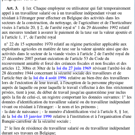
Art. 3.
§ 1er. Chaque employeur ou utilisateur qui fait temporairement
appel à un travailleur salarié ou à un travailleur indépendant vivant ou
résidant à l'étranger pour effectuer en Belgique des activités dans les
secteurs de la construction, du nettoyage, de l'agriculture et de l'horticulture
visées à l'article 20, § 2, de l'arrêté royal n° 1 du 29 décembre 1992 relatif
aux mesures tendant à assurer le paiement de la taxe sur la valeur ajoutée et
à l'article 1, 1°, de l'arrêté royal
n° 22 du 15 septembre 1970 relatif au régime particulier applicable aux
exploitants agricoles en matière de taxe sur la valeur ajoutée ainsi que des
activités dans le secteur de la viande visées à l'article 2 de l'arrêté royal du
27 décembre 2007 portant exécution de l'article 53 du Code du
recouvrement amiable et forcé des créances fiscales et non fiscales et des
loi du 27 juin 1969
articles 12, 30bis et 30ter de la
révisant l'arrêté-loi du
28 décembre 1944 concernant la sécurité sociale des travailleurs et de
loi du 4 août 1996
l'article 6ter de la
relative au bien-être des travailleurs
lors de l'exécution de leur travail, à l'exception de la personne physique
auprès de laquelle ou pour laquelle le travail s'effectue à des fins strictement
privées, tient à jour, du début de travail jusqu'au quatorzième jour inclus
après la fin de celui-ci, un registre comportant les données suivantes: 1° les
données d'identification du travailleur salarié ou du travailleur indépendant
vivant ou résidant à l'étranger: - le nom et les prénoms ;
- la date de naissance ; - le numéro d'identification visé à l'article 8, § 1er,
loi du 15 janvier 1990
de la
relative à l'institution et à l'organisation d'une
Banque-carrefour de la sécurité sociale ;
2° le lieu de résidence du travailleur salarié ou du travailleur indépendant
durant ses travaux en Belgique;