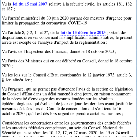
loi du 15 mai 2007
Vu la
relative à la sécurité civile, les articles 181, 182
et 187 ;
Vu l'arrêté ministériel du 30 juin 2020 portant des mesures d'urgence pour
limiter la propagation du coronavirus COVID-19 ;
loi du 15 décembre 2013
Vu l'article 8, § 2, 1° et 2°, de la
portant des
dispositions diverses concernant la simplification administrative, le présent
arrêté est excepté de l'analyse d'impact de la réglementation ;
Vu l'avis de l'Inspecteur des Finances, donné le 18 octobre 2020 ;
Vu l'avis des Ministres qui en ont délibéré en Conseil, donné le 18 octobre
2020 ;
Vu les lois sur le Conseil d'Etat, coordonnées le 12 janvier 1973, article 3,
§ 1er, alinéa 1er ;
Vu l'urgence, qui ne permet pas d'attendre l'avis de la section de législation
du Conseil d'Etat dans un délai ramené à cinq jours, en raison notamment
de la nécessité d'envisager des mesures fondées sur les résultats
épidémiologiques qui évoluent de jour en jour, les derniers ayant justifié les
mesures décidées lors du Comité de concertation qui s'est tenu le 16
octobre 2020 ; qu'il est dès lors urgent de prendre certaines mesures ;
Considérant les concertations entre les gouvernements des entités fédérées
et les autorités fédérales compétentes, au sein du Conseil National de
Sécurité qui s'est réuni les 10, 12, 17, et 27 mars 2020, les 15 et 24 avril