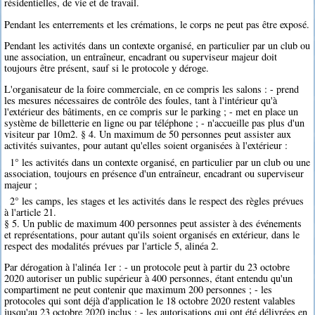
résidentielles, de vie et de travail.
Pendant les enterrements et les crémations, le corps ne peut pas être exposé.
Pendant les activités dans un contexte organisé, en particulier par un club ou
une association, un entraîneur, encadrant ou superviseur majeur doit
toujours être présent, sauf si le protocole y déroge.
L'organisateur de la foire commerciale, en ce compris les salons : - prend
les mesures nécessaires de contrôle des foules, tant à l'intérieur qu'à
l'extérieur des bâtiments, en ce compris sur le parking ; - met en place un
système de billetterie en ligne ou par téléphone ; - n'accueille pas plus d'un
visiteur par 10m2. § 4. Un maximum de 50 personnes peut assister aux
activités suivantes, pour autant qu'elles soient organisées à l'extérieur :
1° les activités dans un contexte organisé, en particulier par un club ou une
association, toujours en présence d'un entraîneur, encadrant ou superviseur
majeur ;
2° les camps, les stages et les activités dans le respect des règles prévues
à l'article 21.
§ 5. Un public de maximum 400 personnes peut assister à des événements
et représentations, pour autant qu'ils soient organisés en extérieur, dans le
respect des modalités prévues par l'article 5, alinéa 2.
Par dérogation à l'alinéa 1er : - un protocole peut à partir du 23 octobre
2020 autoriser un public supérieur à 400 personnes, étant entendu qu'un
compartiment ne peut contenir que maximum 200 personnes ; - les
protocoles qui sont déjà d'application le 18 octobre 2020 restent valables
jusqu'au 23 octobre 2020 inclus ; - les autorisations qui ont été délivrées en