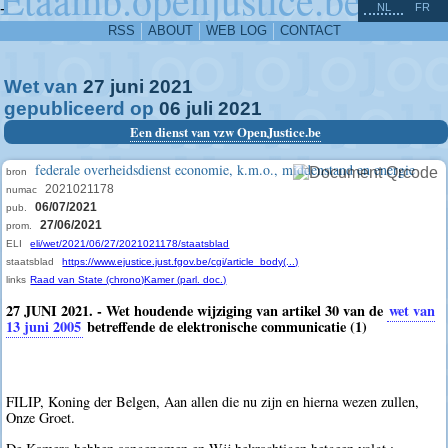
^
-
NL
FR
RSS
ABOUT
WEB LOG
CONTACT
Wet van
27
juni
2021
gepubliceerd op
06
juli
2021
Een dienst van vzw OpenJustice.be
federale overheidsdienst economie, k.m.o., middenstand en energie
bron
2021021178
numac
06/07/2021
pub.
27/06/2021
prom.
ELI
eli/wet/2021/06/27/2021021178/staatsblad
staatsblad
https://www.ejustice.just.fgov.be/cgi/article_body(...)
links
Raad van State (chrono)
Kamer (parl. doc.)
27 JUNI 2021. - Wet houdende wijziging van artikel 30 van de
wet van
13 juni 2005
betreffende de elektronische communicatie (1)
FILIP, Koning der Belgen, Aan allen die nu zijn en hierna wezen zullen,
Onze Groet.