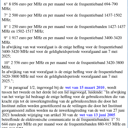
6° 8 056 euro per MHz en per maand voor de frequentieband 694-790
MHz;
7° 2 500 euro per MHz en per maand voor de frequentieband 1437-1502
MHz;
8° 1 250 euro per MHz en per maand voor de frequentiebanden 1427-1437
MHz en 1502-1517 MHz;
9° 1 917 euro per MHz en per maand voor de frequentieband 3400-3420
MHz.
In afwijking van wat voorafgaat is de enige heffing voor de frequentieband
3400-3420 MHz nul voor de geldigheidsperiode voorafgaand aan 7 mei
2025;
10° 2 556 euro per MHz en per maand voor de frequentieband 3420-3800
MHz.
In afwijking van wat voorafgaat is de enige heffing voor de frequentieband
3420-3800 MHz nul voor de geldigheidsperiode voorafgaand aan 7 mei
2025.";
wet van 15 maart 2010
3° in paragraaf 1/2, ingevoegd bij de
, wordt
tussen het tweede en het derde lid een lid ingevoegd, luidende: "In afwijking
van het vorige lid bedraagt de enige heffing voor de gebruiksrechten die van
kracht zijn tot de inwerkingtreding van de gebruiksrechten die door het
Instituut zullen worden genotificeerd na de veilingen die door het Instituut
georganiseerd zullen worden na de inwerkingtreding van de wet van 27 juni
wet van 13 juni 2005
2021 houdende wijziging van artikel 30 van de
betreffende de elektronische communicatie in de frequentiebanden: 1° 51
644 euro per MHz en per maand voor de frequentiebanden 880-915 MHz en