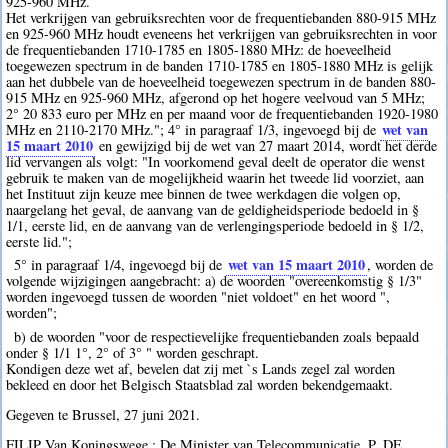
925-960 MHz.
Het verkrijgen van gebruiksrechten voor de frequentiebanden 880-915 MHz
en 925-960 MHz houdt eveneens het verkrijgen van gebruiksrechten in voor
de frequentiebanden 1710-1785 en 1805-1880 MHz: de hoeveelheid
toegewezen spectrum in de banden 1710-1785 en 1805-1880 MHz is gelijk
aan het dubbele van de hoeveelheid toegewezen spectrum in de banden 880-
915 MHz en 925-960 MHz, afgerond op het hogere veelvoud van 5 MHz;
2° 20 833 euro per MHz en per maand voor de frequentiebanden 1920-1980
wet van
MHz en 2110-2170 MHz."; 4° in paragraaf 1/3, ingevoegd bij de
15 maart 2010
en gewijzigd bij de wet van 27 maart 2014, wordt het derde
lid vervangen als volgt: "In voorkomend geval deelt de operator die wenst
gebruik te maken van de mogelijkheid waarin het tweede lid voorziet, aan
het Instituut zijn keuze mee binnen de twee werkdagen die volgen op,
naargelang het geval, de aanvang van de geldigheidsperiode bedoeld in §
1/1, eerste lid, en de aanvang van de verlengingsperiode bedoeld in § 1/2,
eerste lid.";
wet van 15 maart 2010
5° in paragraaf 1/4, ingevoegd bij de
, worden de
volgende wijzigingen aangebracht: a) de woorden "overeenkomstig § 1/3"
worden ingevoegd tussen de woorden "niet voldoet" en het woord ",
worden";
b) de woorden "voor de respectievelijke frequentiebanden zoals bepaald
onder § 1/1 1°, 2° of 3° " worden geschrapt.
Kondigen deze wet af, bevelen dat zij met `s Lands zegel zal worden
bekleed en door het Belgisch Staatsblad zal worden bekendgemaakt.
Gegeven te Brussel, 27 juni 2021.
FILIP Van Koningswege : De Minister van Telecommunicatie, P. DE