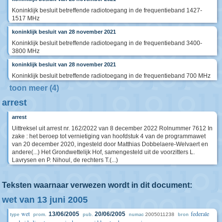
Koninklijk besluit betreffende radiotoegang in de frequentieband 1427-
1517 MHz
koninklijk besluit van 28 november 2021
Koninklijk besluit betreffende radiotoegang in de frequentieband 3400-
3800 MHz
koninklijk besluit van 28 november 2021
Koninklijk besluit betreffende radiotoegang in de frequentieband 700 MHz
toon meer (4)
arrest
arrest
Uittreksel uit arrest nr. 162/2022 van 8 december 2022 Rolnummer 7612 In
zake : het beroep tot vernietiging van hoofdstuk 4 van de programmawet
van 20 december 2020, ingesteld door Matthias Dobbelaere-Welvaert en
andere(...) Het Grondwettelijk Hof, samengesteld uit de voorzitters L.
Lavrysen en P. Nihoul, de rechters T.(...)
Teksten waarnaar verwezen wordt in dit document:
wet van 13 juni 2005
wet
federale
13/06/2005
20/06/2005
2005011238
type
prom.
pub.
numac
bron