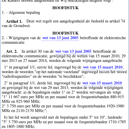
De Kamers hebben aangenomen en Wij bekrachtigen hetgeen volgt :
HOOFDSTUK
1. - Algemene bepaling
Artikel 1.
Deze wet regelt een aangelegenheid als bedoeld in artikel 74
van de Grondwet.
HOOFDSTUK
wet van 13 juni 2005
2. - Wijzigingen van de
betreffende de elektronische
communicatie
Art. 2.
wet van 13 juni 2005
In artikel 30 van de
betreffende de
elektronische communicatie, gewijzigd bij de wetten van 15 maart 2010, 29
mei 2013 en 27 maart 2014, worden de volgende wijzigingen aangebracht:
wet van 15 maart 2010
1° in paragraaf 1/1, eerste lid, ingevoegd bij de
,
worden de woorden "op het nationale vasteland" ingevoegd tussen het woord
"radiofrequenties" en de woorden "te beschikken";
wet van 15 maart 2010
2° in paragraaf 1/1, derde lid, ingevoegd bij de
en gewijzigd bij de wet van 29 mei 2013, worden de volgende wijzigingen
aangebracht: a) de bepalingen onder 1° en 2° worden vervangen als volgt:
"1° 11 667 euro per MHz en per maand voor de frequentiebanden 880-915
MHz en 925-960 MHz;
2° 3 750 euro per MHz en per maand voor de frequentiebanden 1920-1980
MHz en 2110-2170 MHz;";
b) het lid wordt aangevuld met de bepalingen onder 5° tot 10°, luidende:
"5° 3 750 euro per MHz en per maand voor de frequentiebanden 1710-1785
en 1805-1880 MHz;