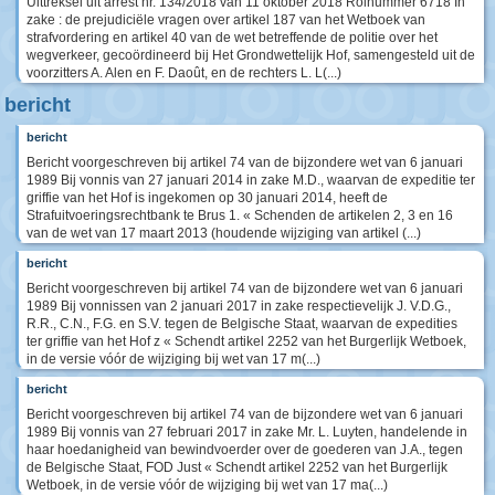
Uittreksel uit arrest nr. 134/2018 van 11 oktober 2018 Rolnummer 6718 In
zake : de prejudiciële vragen over artikel 187 van het Wetboek van
strafvordering en artikel 40 van de wet betreffende de politie over het
wegverkeer, gecoördineerd bij Het Grondwettelijk Hof, samengesteld uit de
voorzitters A. Alen en F. Daoût, en de rechters L. L(...)
bericht
bericht
Bericht voorgeschreven bij artikel 74 van de bijzondere wet van 6 januari
1989 Bij vonnis van 27 januari 2014 in zake M.D., waarvan de expeditie ter
griffie van het Hof is ingekomen op 30 januari 2014, heeft de
Strafuitvoeringsrechtbank te Brus 1. « Schenden de artikelen 2, 3 en 16
van de wet van 17 maart 2013 (houdende wijziging van artikel (...)
bericht
Bericht voorgeschreven bij artikel 74 van de bijzondere wet van 6 januari
1989 Bij vonnissen van 2 januari 2017 in zake respectievelijk J. V.D.G.,
R.R., C.N., F.G. en S.V. tegen de Belgische Staat, waarvan de expedities
ter griffie van het Hof z « Schendt artikel 2252 van het Burgerlijk Wetboek,
in de versie vóór de wijziging bij wet van 17 m(...)
bericht
Bericht voorgeschreven bij artikel 74 van de bijzondere wet van 6 januari
1989 Bij vonnis van 27 februari 2017 in zake Mr. L. Luyten, handelende in
haar hoedanigheid van bewindvoerder over de goederen van J.A., tegen
de Belgische Staat, FOD Just « Schendt artikel 2252 van het Burgerlijk
Wetboek, in de versie vóór de wijziging bij wet van 17 ma(...)