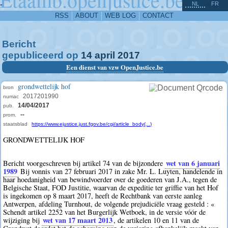
^
-
NL
FR
RSS
ABOUT
WEB LOG
CONTACT
Bericht
gepubliceerd op
14
april
2017
Een dienst van vzw OpenJustice.be
grondwettelijk hof
bron
2017201990
numac
14/04/2017
pub.
--
prom.
staatsblad
https://www.ejustice.just.fgov.be/cgi/article_body(...)
GRONDWETTELIJK HOF
wet van 6 januari
Bericht voorgeschreven bij artikel 74 van de bijzondere
1989
Bij vonnis van 27 februari 2017 in zake Mr. L. Luyten, handelende in
haar hoedanigheid van bewindvoerder over de goederen van J.A., tegen de
Belgische Staat, FOD Justitie, waarvan de expeditie ter griffie van het Hof
is ingekomen op 8 maart 2017, heeft de Rechtbank van eerste aanleg
Antwerpen, afdeling Turnhout, de volgende prejudiciële vraag gesteld : «
Schendt artikel 2252 van het Burgerlijk Wetboek, in de versie vóór de
wet van 17 maart 2013
wijziging bij
, de artikelen 10 en 11 van de