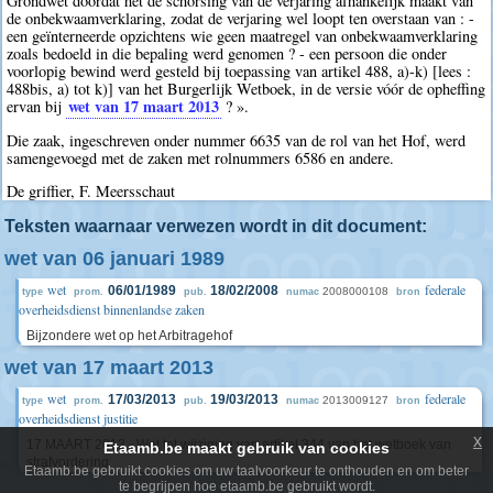
Grondwet doordat het de schorsing van de verjaring afhankelijk maakt van
de onbekwaamverklaring, zodat de verjaring wel loopt ten overstaan van : -
een geïnterneerde opzichtens wie geen maatregel van onbekwaamverklaring
zoals bedoeld in die bepaling werd genomen ? - een persoon die onder
voorlopig bewind werd gesteld bij toepassing van artikel 488, a)-k) [lees :
488bis, a) tot k)] van het Burgerlijk Wetboek, in de versie vóór de opheffing
wet van 17 maart 2013
ervan bij
? ».
Die zaak, ingeschreven onder nummer 6635 van de rol van het Hof, werd
samengevoegd met de zaken met rolnummers 6586 en andere.
De griffier, F. Meersschaut
Teksten waarnaar verwezen wordt in dit document:
wet van 06 januari 1989
wet
federale
06/01/1989
18/02/2008
2008000108
type
prom.
pub.
numac
bron
overheidsdienst binnenlandse zaken
Bijzondere wet op het Arbitragehof
wet van 17 maart 2013
wet
federale
17/03/2013
19/03/2013
2013009127
type
prom.
pub.
numac
bron
overheidsdienst justitie
x
17 MAART 2013 - Wet tot wijziging van artikel 344 van het wetboek van
Etaamb.be maakt gebruik van cookies
strafvordering
Etaamb.be gebruikt cookies om uw taalvoorkeur te onthouden en om beter
te begrijpen hoe etaamb.be gebruikt wordt.