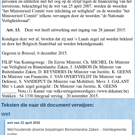
personen en entiteiten met het oog op de strijd tegen de financiering van het
terrorisme, bekrachtigd bij de wet van 25 april 2007, worden de woorden
"het Ministerieel Comité voor inlichting en veiligheid" en de woorden "het
Ministerieel Comité" telkens vervangen door de woorden "de Nationale
Veiligheidsraad".
Art. 13.
Deze wet heeft uitwerking met ingang van 28 januari 2015.
Kondigen deze wet af, bevelen dat zij met 's Lands zegel zal worden bekleed
en door het Belgisch Staatsblad zal worden bekendgemaakt.
Gegeven te Brussel, 6 december 2015.
FILIP Van Koningswege : De Eerste Minister, Ch. MICHEL De Minister
van Veiligheid en Binnenlandse Zaken, J. JAMBON De Minister van
Buitenlandse Zaken, D. REYNDERS De Minister van Justitie, K. GEENS
De Minister van Financiën, J. VAN OVERTVELDT De Minister van
Defensie, S. VANDEPUT De Minister van Mobiliteit, Mevr. J. GALANT
Met 's Lands zegel gezegeld : De Minister van Justitie, K. GEENS
_______ Nota (1) Kamer van volksvertegenwoordigers (www.dekamer.be)
Stukken : 54 1330 Integraal verslag : 20 november 2015.
Teksten die naar dit document verwijzen:
wet
wet van 21 april 2016
Wet houdende diverse bepalingen Binnenlandse Zaken. - Geïntegreerde
politie