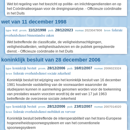
Wet tot regeling van het toezicht op politie- en inlichtingendiensten en op
het Coördinatieorgaan voor de dreigingsanalyse. - Officieuze coördinatie
in het Duits
wet van 11 december 1998
wet
federale
11/12/1998
28/12/2023
2023047806
type
prom.
pub.
numac
bron
overheidsdienst binnenlandse zaken
Wet betreffende de classificatie, de veiligheidsmachtigingen,
veiligheidsattesten, veiligheidsadviezen en de publiek gereguleerde
dienst. - Officieuze coördinatie in het Duits
koninklijk besluit van 28 december 2006
koninklijk besluit
28/12/2006
16/01/2007
2006023324
type
prom.
pub.
numac
federale overheidsdienst sociale zekerheid
bron
Koninklijk besluit tot wijziging van het koninklijk besluit van 16 december
1981 houdende vaststelling van de voorwaarden waaronder de
studiejaren kunnen in aanmerking genomen worden voor de toekenning
van prestaties waarin voorzien wordt bij de wet van 17 juli 1963
betreffende de overzeese sociale zekerheid
koninklijk besluit
28/12/2006
23/01/2007
2007014020
type
prom.
pub.
numac
federale overheidsdienst mobiliteit en vervoer
bron
Koninklijk besluit betreffende de interoperabiliteit van het trans-Europese
hogesnelheidsspoorwegsysteem en van het conventionele
spoorwegsysteem