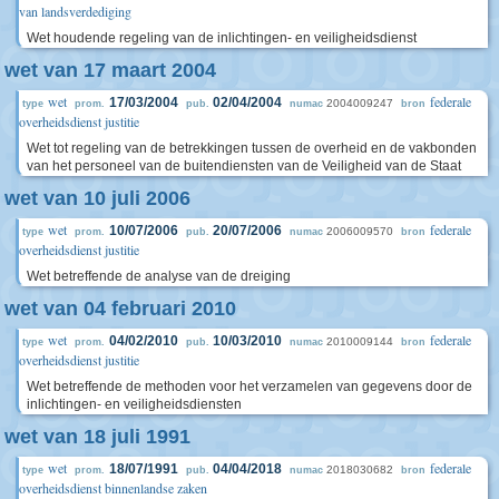
van landsverdediging
Wet houdende regeling van de inlichtingen- en veiligheidsdienst
wet van 17 maart 2004
wet
federale
17/03/2004
02/04/2004
2004009247
type
prom.
pub.
numac
bron
overheidsdienst justitie
Wet tot regeling van de betrekkingen tussen de overheid en de vakbonden
van het personeel van de buitendiensten van de Veiligheid van de Staat
wet van 10 juli 2006
wet
federale
10/07/2006
20/07/2006
2006009570
type
prom.
pub.
numac
bron
overheidsdienst justitie
Wet betreffende de analyse van de dreiging
wet van 04 februari 2010
wet
federale
04/02/2010
10/03/2010
2010009144
type
prom.
pub.
numac
bron
overheidsdienst justitie
Wet betreffende de methoden voor het verzamelen van gegevens door de
inlichtingen- en veiligheidsdiensten
wet van 18 juli 1991
wet
federale
18/07/1991
04/04/2018
2018030682
type
prom.
pub.
numac
bron
overheidsdienst binnenlandse zaken