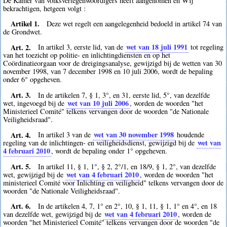
De Kamer van volksvertegenwoordigers heeft aangenomen en Wij
bekrachtigen, hetgeen volgt :
Artikel 1.
Deze wet regelt een aangelegenheid bedoeld in artikel 74 van
de Grondwet.
Art. 2.
wet van 18 juli 1991
In artikel 3, eerste lid, van de
tot regeling
van het toezicht op politie- en inlichtingdiensten en op het
Coördinatieorgaan voor de dreigingsanalyse, gewijzigd bij de wetten van 30
november 1998, van 7 december 1998 en 10 juli 2006, wordt de bepaling
onder 6° opgeheven.
Art. 3.
In de artikelen 7, § 1, 3°, en 31, eerste lid, 5°, van dezelfde
wet van 10 juli 2006
wet, ingevoegd bij de
, worden de woorden "het
Ministerieel Comité" telkens vervangen door de woorden "de Nationale
Veiligheidsraad".
Art. 4.
wet van 30 november 1998
In artikel 3 van de
houdende
wet van
regeling van de inlichtingen- en veiligheidsdienst, gewijzigd bij de
4 februari 2010
, wordt de bepaling onder 1° opgeheven.
Art. 5.
In artikel 11, § 1, 1°, § 2, 2°/1, en 18/9, § 1, 2°, van dezelfde
wet van 4 februari 2010
wet, gewijzigd bij de
, worden de woorden "het
ministerieel Comité voor Inlichting en veiligheid" telkens vervangen door de
woorden "de Nationale Veiligheidsraad".
Art. 6.
In de artikelen 4, 7, 1° en 2°, 10, § 1, 11, § 1, 1° en 4°, en 18
wet van 4 februari 2010
van dezelfde wet, gewijzigd bij de
, worden de
woorden "het Ministerieel Comité" telkens vervangen door de woorden "de