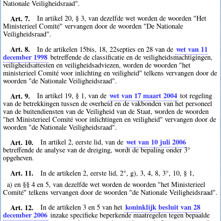
Nationale Veiligheidsraad".
Art. 7.
In artikel 20, § 3, van dezelfde wet worden de woorden "Het
Ministerieel Comité" vervangen door de woorden "De Nationale
Veiligheidsraad".
Art. 8.
wet van 11
In de artikelen 15bis, 18, 22septies en 28 van de
december 1998
betreffende de classificatie en de veiligheidsmachtigingen,
veiligheidsattesten en veiligheidsadviezen, worden de woorden "het
ministerieel Comité voor inlichting en veiligheid" telkens vervangen door de
woorden "de Nationale Veiligheidsraad".
Art. 9.
wet van 17 maart 2004
In artikel 19, § 1, van de
tot regeling
van de betrekkingen tussen de overheid en de vakbonden van het personeel
van de buitendiensten van de Veiligheid van de Staat, worden de woorden
"het Ministerieel Comité voor inlichtingen en veiligheid" vervangen door de
woorden "de Nationale Veiligheidsraad".
Art. 10.
wet van 10 juli 2006
In artikel 2, eerste lid, van de
betreffende de analyse van de dreiging, wordt de bepaling onder 3°
opgeheven.
Art. 11.
In de artikelen 2, eerste lid, 2°, g), 3, 4, 8, 3°, 10, § 1,
a) en §§ 4 en 5, van dezelfde wet worden de woorden "het Ministerieel
Comité" telkens vervangen door de woorden "de Nationale Veiligheidsraad".
Art. 12.
koninklijk besluit van 28
In de artikelen 3 en 5 van het
december 2006
inzake specifieke beperkende maatregelen tegen bepaalde