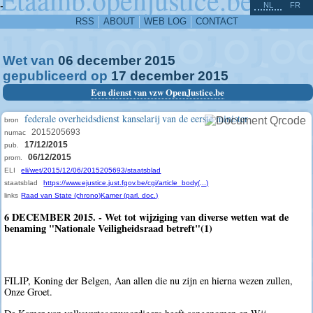
^
-
NL
FR
RSS
ABOUT
WEB LOG
CONTACT
Wet van
06
december
2015
gepubliceerd op
17
december
2015
Een dienst van vzw OpenJustice.be
federale overheidsdienst kanselarij van de eerste minister
bron
2015205693
numac
17/12/2015
pub.
06/12/2015
prom.
ELI
eli/wet/2015/12/06/2015205693/staatsblad
staatsblad
https://www.ejustice.just.fgov.be/cgi/article_body(...)
links
Raad van State (chrono)
Kamer (parl. doc.)
6 DECEMBER 2015. - Wet tot wijziging van diverse wetten wat de
benaming "Nationale Veiligheidsraad betreft"(1)
FILIP, Koning der Belgen, Aan allen die nu zijn en hierna wezen zullen,
Onze Groet.