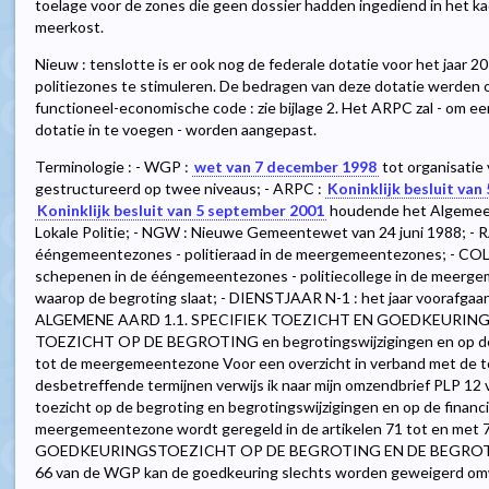
toelage voor de zones die geen dossier hadden ingediend in het 
meerkost.
Nieuw : tenslotte is er ook nog de federale dotatie voor het jaar 
politiezones te stimuleren. De bedragen van deze dotatie werden 
functioneel-economische code : zie bijlage 2. Het ARPC zal - om 
dotatie in te voegen - worden aangepast.
Terminologie : - WGP :
wet van 7 december 1998
tot organisatie 
gestructureerd op twee niveaus; - ARPC :
Koninklijk besluit van 
Koninklijk besluit van 5 september 2001
houdende het Algemee
Lokale Politie; - NGW : Nieuwe Gemeentewet van 24 juni 1988; - 
ééngemeentezones - politieraad in de meergemeentezones; - COL
schepenen in de ééngemeentezones - politiecollege in de meerge
waarop de begroting slaat; - DIENSTJAAR N-1 : het jaar voora
ALGEMENE AARD 1.1. SPECIFIEK TOEZICHT EN GOEDKEURINGS
TOEZICHT OP DE BEGROTING en begrotingswijzigingen en op de f
tot de meergemeentezone Voor een overzicht in verband met de t
desbetreffende termijnen verwijs ik naar mijn omzendbrief PLP 12 
toezicht op de begroting en begrotingswijzigingen en op de financ
meergemeentezone wordt geregeld in de artikelen 71 tot en met 7
GOEDKEURINGSTOEZICHT OP DE BEGROTING EN DE BEGROTIN
66 van de WGP kan de goedkeuring slechts worden geweigerd omw