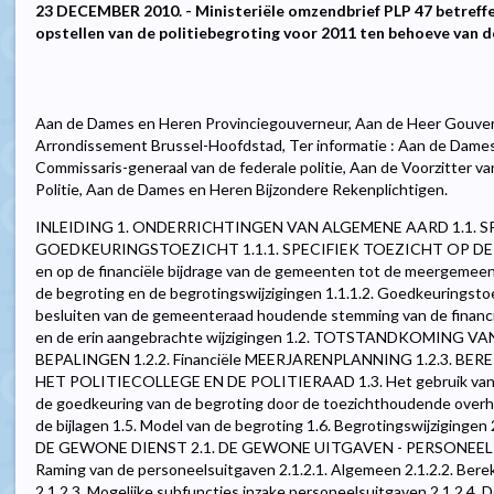
23 DECEMBER 2010. - Ministeriële omzendbrief PLP 47 betreff
opstellen van de politiebegroting voor 2011 ten behoeve van d
Aan de Dames en Heren Provinciegouverneur, Aan de Heer Gouvern
Arrondissement Brussel-Hoofdstad, Ter informatie : Aan de Dam
Commissaris-generaal van de federale politie, Aan de Voorzitter v
Politie, Aan de Dames en Heren Bijzondere Rekenplichtigen.
INLEIDING 1. ONDERRICHTINGEN VAN ALGEMENE AARD 1.1. S
GOEDKEURINGSTOEZICHT 1.1.1. SPECIFIEK TOEZICHT OP DE B
en op de financiële bijdrage van de gemeenten tot de meergemeen
de begroting en de begrotingswijzigingen 1.1.1.2. Goedkeuringst
besluiten van de gemeenteraad houdende stemming van de financ
en de erin aangebrachte wijzigingen 1.2. TOTSTANDKOMING V
BEPALINGEN 1.2.2. Financiële MEERJARENPLANNING 1.2.3. 
HET POLITIECOLLEGE EN DE POLITIERAAD 1.3. Het gebruik van vo
de goedkeuring van de begroting door de toezichthoudende overhe
de bijlagen 1.5. Model van de begroting 1.6. Begrotingswijzig
DE GEWONE DIENST 2.1. DE GEWONE UITGAVEN - PERSONEEL (70) 2
Raming van de personeelsuitgaven 2.1.2.1. Algemeen 2.1.2.2. Be
2.1.2.3. Mogelijke subfuncties inzake personeelsuitgaven 2.1.2.4.