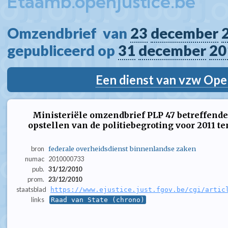
Etaamb.openjustice.be
Omzendbrief  van 
23
december
gepubliceerd op 
31
december
20
Een dienst van vzw Ope
Ministeriële omzendbrief PLP 47 betreffende
opstellen van de politiebegroting voor 2011 t
bron
federale overheidsdienst binnenlandse zaken
numac
2010000733
pub.
31/12/2010
prom.
23/12/2010
staatsblad
https://www.ejustice.just.fgov.be/cgi/artic
links
Raad van State (chrono)