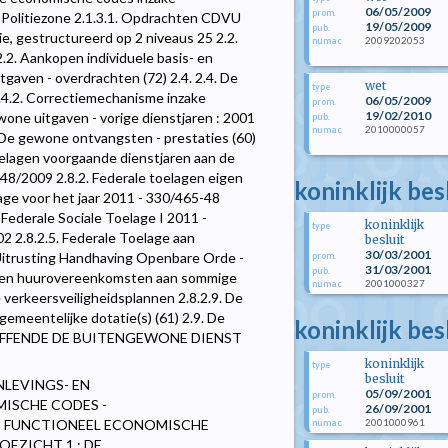
06/05/2009
prom.
 Politiezone 2.1.3.1. Opdrachten CDVU
19/05/2009
pub.
ie, gestructureerd op 2 niveaus 25 2.2.
2009202053
numac
.2. Aankopen individuele basis- en
gaven - overdrachten (72) 2.4. 2.4. De
wet
type
2.4.2. Correctiemechanisme inzake
06/05/2009
prom.
19/02/2010
wone uitgaven - vorige dienstjaren : 2001
pub.
2010000057
numac
 De gewone ontvangsten - prestaties (60)
oelagen voorgaande dienstjaren aan de
-48/2009 2.8.2. Federale toelagen eigen
koninklijk bes
lage voor het jaar 2011 - 330/465-48
Federale Sociale Toelage I 2011 -
koninklijk
type
2 2.8.2.5. Federale Toelage aan
besluit
30/03/2001
Uitrusting Handhaving Openbare Orde -
prom.
31/03/2001
pub.
ragen huurovereenkomsten aan sommige
2001000327
numac
e verkeersveiligheidsplannen 2.8.2.9. De
gemeentelijke dotatie(s) (61) 2.9. De
koninklijk be
TREFFENDE DE BUITENGEWONE DIENST
koninklijk
type
besluit
NLEVINGS- EN
05/09/2001
prom.
MISCHE CODES -
26/09/2001
pub.
2001000961
2 FUNCTIONEEL ECONOMISCHE
numac
OEZICHT 1 : DE