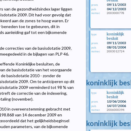
besluit
09/11/2003
prom.
fers van de gezondheidsindex lager liggen
04/12/2003
pub.
2003000778
numac
sdotatie 2009. Dit had voor gevolg dat
ekeerd aan de zones te hoog waren. Er
ar beneden toe te gebeuren, dit in
ds aanleiding gaf tot een bijkomende
koninklijk
type
besluit
09/11/2003
prom.
08/01/2004
de correcties van de basisdotatie 2009,
pub.
2003012724
numac
meegedeeld in de bijlagen van PLP 46.
reffende Koninklijke besluiten, de
van de basisdotatie van het voorgaande
an de basisdotatie 2010 - zonder de
koninklijk bes
sisdotatie 2009. Om te anticiperen op dit
asisdotatie 2009 verminderd tot 98 % van
koninklijk
treft de correctie van de indexering,
type
besluit
taling (november).
10/06/2006
prom.
14/07/2006
pub.
2010 in overeenstemming gebracht met
2006000394
numac
, 198.868 van 14 december 2009 en
eoordeeld dat het gelijkheidsbeginsel
koninklijk be
ouden parameters, van de bijkomende