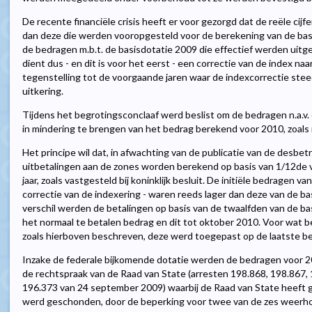
De recente financiële crisis heeft er voor gezorgd dat de reële cij
dan deze die werden vooropgesteld voor de berekening van de basi
de bedragen m.b.t. de basisdotatie 2009 die effectief werden uitg
dient dus - en dit is voor het eerst - een correctie van de index na
tegenstelling tot de voorgaande jaren waar de indexcorrectie stee
uitkering.
Tijdens het begrotingsconclaaf werd beslist om de bedragen n.a.v. 
in mindering te brengen van het bedrag berekend voor 2010, zoals 
Het principe wil dat, in afwachting van de publicatie van de desbet
uitbetalingen aan de zones worden berekend op basis van 1/12de 
jaar, zoals vastgesteld bij koninklijk besluit. De initiële bedragen v
correctie van de indexering - waren reeds lager dan deze van de ba
verschil werden de betalingen op basis van de twaalfden van de b
het normaal te betalen bedrag en dit tot oktober 2010. Voor wat be
zoals hierboven beschreven, deze werd toegepast op de laatste be
Inzake de federale bijkomende dotatie werden de bedragen voor 
de rechtspraak van de Raad van State (arresten 198.868, 198.867
196.373 van 24 september 2009) waarbij de Raad van State heeft g
werd geschonden, door de beperking voor twee van de zes weerh