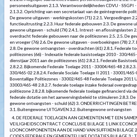
personeelsuitgaven 2.1.3. Verantwoordelijkheden CDVU - SSGPI -
2.1.3.2. Oprichting van een secretariaat van de geïntegreerde polit
De gewone uitgaven - werkingskosten (71) 2.2.1. Vergoedingen 2.2
functieuitrusting 2.2.3. Huur federale gebouwen 2.3. De gewone uit
gewone uitgaven - schuld (7X) 2.4.1. Intrest- en aflossingslasten 
overdracht federale gebouwen naar de politiezones 2.5. 2.5. De ge
en vroeger (76) 2.6. De gewone uitgaven - overboekingen (78) 2.7.
2.8. De gewone ontvangsten - overdrachten (61) 2.8.1. Federale t
politiezones (66) - Indexatie federale basistoelage 2010 - 330/465
dienstjaar 2011 aan de politiezones (61) 2.8.2.1. Federale Basistoe
2.8.2.2. Bijkomende Federale Toelage 2011 - 33004/465-48 2.8.2.3. 
330/465-02 2.8.2.4. Federale Sociale Toelage II 2011 - 33001/465-0
Boventallige Politiezones - 33002/465-48 Federale Toelage 2011 
33003/465-48 2.8.2.7. federale toelage inzake federaal overged
politiezone 2.8.2.8. bijkomende federale toelage gefinancierd via d
federale dotatie om het aanwervingsbeleid te stimuleren 2.8.3. De 
gewone ontvangsten - schuld (62) 3. ONDERRICHTINGEN BE
3.1. Buitengewone UITGAVEN 3.2. Buitengewone ontvangsten
4. DE FEDERALE TOELAGEN AAN GEMEENTEN MET EEN SAME
VEILIGHEIDSCONTRACT CONCLUSIE BIJLAGE 1 LINK ECONO
LOONCOMPONENTEN AAN DE HAND VAN SUFFIXEN BIJLAGE 
CODES FEDERALE EN GEMEENTELIJKE DOTATIES BIJLAGE 3 : T