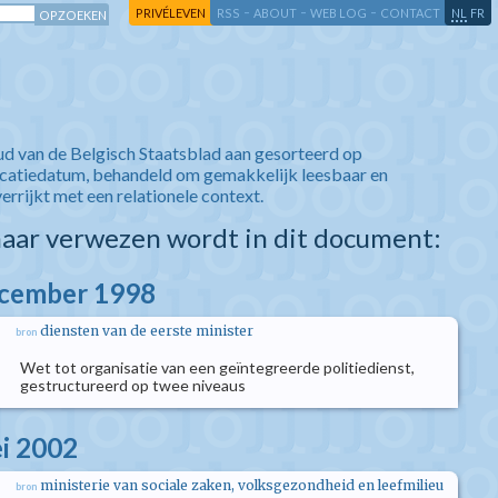
-
-
-
-
PRIVÉLEVEN
RSS
ABOUT
WEB LOG
CONTACT
NL
FR
ud van de Belgisch Staatsblad aan gesorteerd op
icatiedatum, behandeld om gemakkelijk leesbaar en
verrijkt met een relationele context.
aar verwezen wordt in dit document:
ecember 1998
diensten van de eerste minister
bron
Wet tot organisatie van een geïntegreerde politiedienst,
gestructureerd op twee niveaus
i 2002
ministerie van sociale zaken, volksgezondheid en leefmilieu
bron