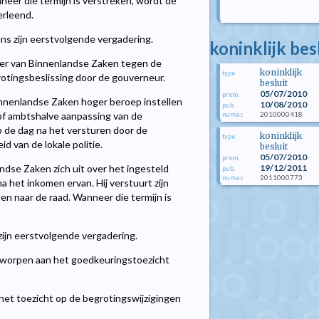
neer die termijn is verstreken, wordt de
erleend.
ns zijn eerstvolgende vergadering.
koninklijk bes
ter van Binnenlandse Zaken tegen de
koninklijk
type
otingsbeslissing door de gouverneur.
besluit
05/07/2010
prom.
innenlandse Zaken hoger beroep instellen
10/08/2010
pub.
2010000418
of ambtshalve aanpassing van de
numac
p de dag na het versturen door de
koninklijk
type
d van de lokale politie.
besluit
05/07/2010
prom.
19/12/2011
ndse Zaken zich uit over het ingesteld
pub.
2011000773
numac
a het inkomen ervan. Hij verstuurt zijn
 en naar de raad. Wanneer die termijn is
zijn eerstvolgende vergadering.
erworpen aan het goedkeuringstoezicht
 het toezicht op de begrotingswijzigingen