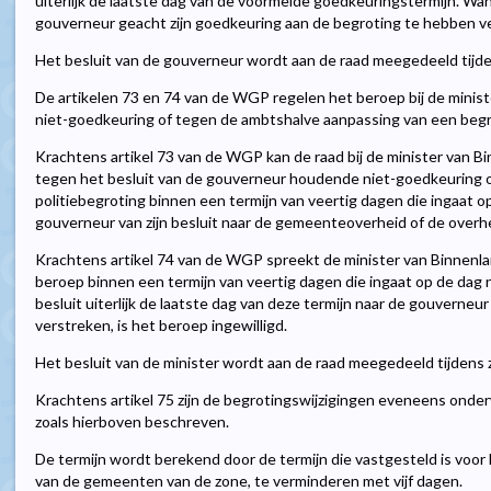
uiterlijk de laatste dag van de voormelde goedkeuringstermijn. Wan
gouverneur geacht zijn goedkeuring aan de begroting te hebben v
Het besluit van de gouverneur wordt aan de raad meegedeeld tijde
De artikelen 73 en 74 van de WGP regelen het beroep bij de minis
niet-goedkeuring of tegen de ambtshalve aanpassing van een begr
Krachtens artikel 73 van de WGP kan de raad bij de minister van B
tegen het besluit van de gouverneur houdende niet-goedkeuring 
politiebegroting binnen een termijn van veertig dagen die ingaat o
gouverneur van zijn besluit naar de gemeenteoverheid of de overhei
Krachtens artikel 74 van de WGP spreekt de minister van Binnenla
beroep binnen een termijn van veertig dagen die ingaat op de dag n
besluit uiterlijk de laatste dag van deze termijn naar de gouverneur
verstreken, is het beroep ingewilligd.
Het besluit van de minister wordt aan de raad meegedeeld tijdens 
Krachtens artikel 75 zijn de begrotingswijzigingen eveneens ond
zoals hierboven beschreven.
De termijn wordt berekend door de termijn die vastgesteld is voor
van de gemeenten van de zone, te verminderen met vijf dagen.