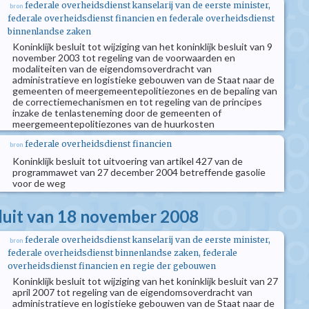
federale overheidsdienst kanselarij van de eerste minister,
bron
federale overheidsdienst financien en federale overheidsdienst
binnenlandse zaken
Koninklijk besluit tot wijziging van het koninklijk besluit van 9
november 2003 tot regeling van de voorwaarden en
modaliteiten van de eigendomsoverdracht van
administratieve en logistieke gebouwen van de Staat naar de
gemeenten of meergemeentepolitiezones en de bepaling van
de correctiemechanismen en tot regeling van de principes
inzake de tenlasteneming door de gemeenten of
meergemeentepolitiezones van de huurkosten
federale overheidsdienst financien
bron
Koninklijk besluit tot uitvoering van artikel 427 van de
programmawet van 27 december 2004 betreffende gasolie
voor de weg
sluit van 18 november 2008
federale overheidsdienst kanselarij van de eerste minister,
bron
federale overheidsdienst binnenlandse zaken, federale
overheidsdienst financien en regie der gebouwen
Koninklijk besluit tot wijziging van het koninklijk besluit van 27
april 2007 tot regeling van de eigendomsoverdracht van
administratieve en logistieke gebouwen van de Staat naar de