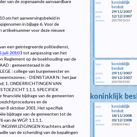
kader van de zogenaamde aanvaardbare
koninklijk
type
besluit
29/11/2007
prom.
12/12/2007
pub.
2010 om het aanwervingsbeleid in
2007001033
numac
opgenomen in bijlage 6. Voor de
een artikelnummer voor deze nieuwe
van een geïntegreerde politiedienst,
5 juli 2010
3
tot aanpassing van het
n Reglement op de boekhouding van de
koninklijk
type
RAAD : gemeenteraad in de
besluit
LEGE : college van burgemeester en
29/11/2007
prom.
meentezones; - DIENSTJAAR N : het jaar
05/12/2007
pub.
2007003530
numac
fgaand; 1. ONDERRICHTINGEN VAN
TOEZICHT 1.1.1. SPECIFIEK
koninklijk be
inanciële bijdrage van de gemeenten
oezichtprocedures en de
koninklijk
type
van 8 oktober 2001. Het specifiek
besluit
iële bijdrage van de gemeenten tot de
18/11/2008
prom.
6 van de WGP. 1.1.1.1.
03/12/2008
pub.
2008003462
numac
GSWIJZIGINGEN Krachtens artikel
ille van de schending van de bepalingen