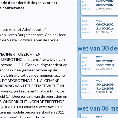
06/05/2002
prom.
ende de onderrichtingen voor het
30/05/2002
pub.
e politiezones
2002022418
numac
wet
type
06/05/2002
prom.
21/10/2016
pub.
eur van het Administratief
2016000637
numac
es en Heren Burgemeesters, Aan de Heer
an de Vaste Commissie van de Lokale
wet van 30 d
PECIFIEK TOEZICHT EN
wet
type
EGROTING en begrotingswijzigingen
30/12/2009
prom.
tezone 1.1.1.1. Goedkeuringstoezicht op
15/01/2010
pub.
2010009013
numac
oezicht in meergemeentezone op de
iële bijdrage tot de meergemeentezone
AN DE BEGROTING 1.2.1. ALGEMENE
wet
type
30/12/2009
prom.
BEREKENING VAN HET STEMGEWICHT IN
31/12/2009
pub.
orlopige kredieten' in afwachting van
2009021138
numac
id 1.4. Doorzending van de begroting en
ingen 2. ONDERRICHTINGEN BETREFFENDE
wet van 06 me
.1.1. Het minimaal effectief 2.1.2.
rekeningsmodule personeelskosten 2011
wet
 De economische codes inzake
type