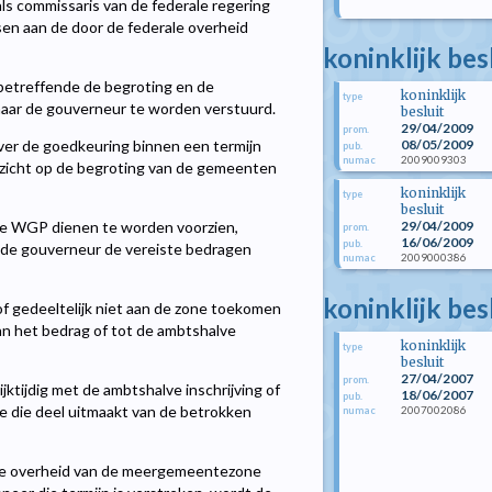
s commissaris van de federale regering
sen aan de door de federale overheid
koninklijk bes
betreffende de begroting en de
koninklijk
type
naar de gouverneur te worden verstuurd.
besluit
29/04/2009
prom.
08/05/2009
ver de goedkeuring binnen een termijn
pub.
2009009303
numac
oezicht op de begroting van de gemeenten
koninklijk
type
besluit
29/04/2009
 de WGP dienen te worden voorzien,
prom.
16/06/2009
pub.
ft de gouverneur de vereiste bedragen
2009000386
numac
koninklijk bes
f gedeeltelijk niet aan de zone toekomen
an het bedrag of tot de ambtshalve
koninklijk
type
besluit
27/04/2007
prom.
ktijdig met de ambtshalve inschrijving of
18/06/2007
pub.
e die deel uitmaakt van de betrokken
2007002086
numac
f de overheid van de meergemeentezone