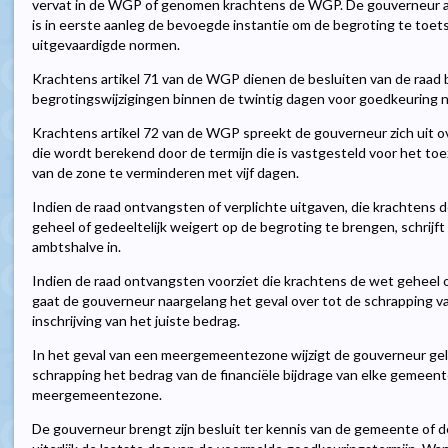
vervat in de WGP of genomen krachtens de WGP. De gouverneur al
is in eerste aanleg de bevoegde instantie om de begroting te toet
uitgevaardigde normen.
Krachtens artikel 71 van de WGP dienen de besluiten van de raad 
begrotingswijzigingen binnen de twintig dagen voor goedkeuring 
Krachtens artikel 72 van de WGP spreekt de gouverneur zich uit o
die wordt berekend door de termijn die is vastgesteld voor het t
van de zone te verminderen met vijf dagen.
Indien de raad ontvangsten of verplichte uitgaven, die krachtens
geheel of gedeeltelijk weigert op de begroting te brengen, schrij
ambtshalve in.
Indien de raad ontvangsten voorziet die krachtens de wet geheel o
gaat de gouverneur naargelang het geval over tot de schrapping v
inschrijving van het juiste bedrag.
In het geval van een meergemeentezone wijzigt de gouverneur gelij
schrapping het bedrag van de financiële bijdrage van elke gemeent
meergemeentezone.
De gouverneur brengt zijn besluit ter kennis van de gemeente o