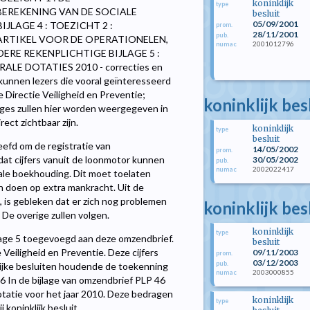
koninklijk
type
EREKENING VAN DE SOCIALE
besluit
05/09/2001
JLAGE 4 : TOEZICHT 2 :
prom.
28/11/2001
pub.
RTIKEL VOOR DE OPERATIONELEN,
2001012796
numac
ERE REKENPLICHTIGE BIJLAGE 5 :
RALE DOTATIES 2010 - correcties en
nnen lezers die vooral geïnteresseerd
 Directie Veiligheid en Preventie;
koninklijk bes
ges zullen hier worden weergegeven in
rect zichtbaar zijn.
koninklijk
type
besluit
efd om de registratie van
14/05/2002
prom.
dat cijfers vanuit de loonmotor kunnen
30/05/2002
pub.
2002022417
numac
ale boekhouding. Dit moet toelaten
 doen op extra mankracht. Uit de
e, is gebleken dat er zich nog problemen
koninklijk be
De overige zullen volgen.
koninklijk
type
jlage 5 toegevoegd aan deze omzendbrief.
besluit
Veiligheid en Preventie. Deze cijfers
09/11/2003
prom.
03/12/2003
pub.
lijke besluiten houdende de toekenning
2003000855
numac
6 In de bijlage van omzendbrief PLP 46
tatie voor het jaar 2010. Deze bedragen
koninklijk
type
oninklijk besluit.