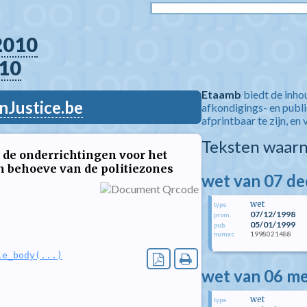
2010
10
Etaamb
biedt de inho
nJustice.be
afkondigings- en publ
afprintbaar te zijn, en 
Teksten waarn
 de onderrichtingen voor het
en behoeve van de politiezones
wet van 07 d
wet
type
07/12/1998
prom.
05/01/1999
pub.
1998021488
numac
le_body(...)
wet van 06 me
wet
type