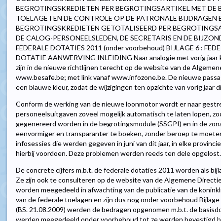
BEGROTINGSKREDIETEN PER BEGROTINGSARTIKEL MET DE B
TOELAGE I EN DE CONTROLE OP DE PATRONALE BIJDRAGEN BI
BEGROTINGSKREDIETEN GETOTALISEERD PER BEGROTINGSA
DE CALOG-PERSONEELSLEDEN, DE SECRETARIS EN DE BIJZOND
FEDERALE DOTATIES 2011 (onder voorbehoud) BIJLAGE 6 : FEDE
DOTATIE AANWERVING INLEIDING Naar analogie met vorig jaar ku
zijn in de nieuwe richtlijnen terecht op de website van de Algemene
www.besafe.be; met link vanaf www.infozone.be. De nieuwe passa
een blauwe kleur, zodat de wijzigingen ten opzichte van vorig jaar di
Conform de werking van de nieuwe loonmotor wordt er naar gestre
personeelsuitgaven zoveel mogelijk automatisch te laten lopen, zo
gegenereerd worden in de begrotingsmodule (SSGPI) en in de zon
eenvormiger en transparanter te boeken, zonder beroep te moeten
infosessies die werden gegeven in juni van dit jaar, in elke provinci
hierbij voordoen. Deze problemen werden reeds ten dele opgelost. 
De concrete cijfers m.b.t. de federale dotaties 2011 worden als bi
Ze zijn ook te consulteren op de website van de Algemene Directie 
worden meegedeeld in afwachting van de publicatie van de konink
van de federale toelagen en zijn dus nog onder voorbehoud Bijlage 
(BS. 21.08.2009) werden de bedragen opgenomen m.b.t. de basisdo
werden meegedeeld onder voorbehoud tot ze werden bevestigd bij k