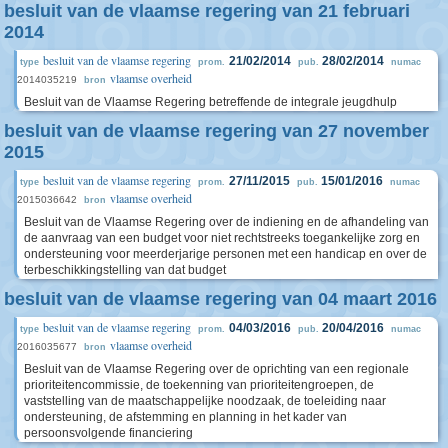
besluit van de vlaamse regering van 21 februari
2014
besluit van de vlaamse regering
21/02/2014
28/02/2014
type
prom.
pub.
numac
vlaamse overheid
2014035219
bron
Besluit van de Vlaamse Regering betreffende de integrale jeugdhulp
besluit van de vlaamse regering van 27 november
2015
besluit van de vlaamse regering
27/11/2015
15/01/2016
type
prom.
pub.
numac
vlaamse overheid
2015036642
bron
Besluit van de Vlaamse Regering over de indiening en de afhandeling van
de aanvraag van een budget voor niet rechtstreeks toegankelijke zorg en
ondersteuning voor meerderjarige personen met een handicap en over de
terbeschikkingstelling van dat budget
besluit van de vlaamse regering van 04 maart 2016
besluit van de vlaamse regering
04/03/2016
20/04/2016
type
prom.
pub.
numac
vlaamse overheid
2016035677
bron
Besluit van de Vlaamse Regering over de oprichting van een regionale
prioriteitencommissie, de toekenning van prioriteitengroepen, de
vaststelling van de maatschappelijke noodzaak, de toeleiding naar
ondersteuning, de afstemming en planning in het kader van
persoonsvolgende financiering