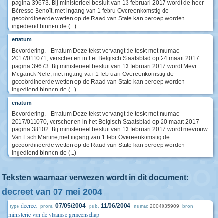
pagina 39673. Bij ministerieel besluit van 13 februari 2017 wordt de heer
Béresse Benoît, met ingang van 1 febru Overeenkomstig de
gecoördineerde wetten op de Raad van State kan beroep worden
ingediend binnen de (...)
erratum
Bevordering. - Erratum Deze tekst vervangt de teskt met mumac
2017/011071, verschenen in het Belgisch Staatsblad op 24 maart 2017
pagina 39673. Bij ministerieel besluit van 13 februari 2017 wordt Mevr.
Meganck Nele, met ingang van 1 februari Overeenkomstig de
gecoördineerde wetten op de Raad van State kan beroep worden
ingediend binnen de (...)
erratum
Bevordering. - Erratum Deze tekst vervangt de teskt met mumac
2017/011070, verschenen in het Belgisch Staatsblad op 20 maart 2017
pagina 38102. Bij ministerieel besluit van 13 februari 2017 wordt mevrouw
Van Esch Martine,met ingang van 1 febr Overeenkomstig de
gecoördineerde wetten op de Raad van State kan beroep worden
ingediend binnen de (...)
Teksten waarnaar verwezen wordt in dit document:
decreet van 07 mei 2004
decreet
07/05/2004
11/06/2004
2004035909
type
prom.
pub.
numac
bron
ministerie van de vlaamse gemeenschap