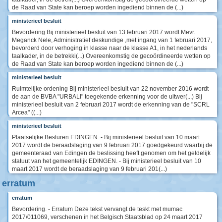
de Raad van State kan beroep worden ingediend binnen de (...)
ministerieel besluit
Bevordering Bij ministerieel besluit van 13 februari 2017 wordt Mevr.
Meganck Nele, Administratief deskundige ,met ingang van 1 februari 2017,
bevorderd door verhoging in klasse naar de klasse A1, in het nederlands
taalkader, in de betrekki(...) Overeenkomstig de gecoördineerde wetten op
de Raad van State kan beroep worden ingediend binnen de (...)
ministerieel besluit
Ruimtelijke ordening Bij ministerieel besluit van 22 november 2016 wordt
de aan de BVBA "URBALI" toegekende erkenning voor de uitwer(...) Bij
ministerieel besluit van 2 februari 2017 wordt de erkenning van de "SCRL
Arcea" ((...)
ministerieel besluit
Plaatselijke Besturen EDINGEN. - Bij ministerieel besluit van 10 maart
2017 wordt de beraadslaging van 9 februari 2017 goedgekeurd waarbij de
gemeenteraad van Edingen de beslissing heeft genomen om het geldelijk
statuut van het gemeentelijk EDINGEN. - Bij ministerieel besluit van 10
maart 2017 wordt de beraadslaging van 9 februari 201(...)
erratum
erratum
Bevordering. - Erratum Deze tekst vervangt de teskt met mumac
2017/011069, verschenen in het Belgisch Staatsblad op 24 maart 2017