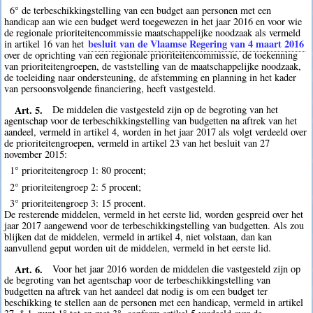
6° de terbeschikkingstelling van een budget aan personen met een
handicap aan wie een budget werd toegewezen in het jaar 2016 en voor wie
de regionale prioriteitencommissie maatschappelijke noodzaak als vermeld
besluit van de Vlaamse Regering van 4 maart 2016
in artikel 16 van het
over de oprichting van een regionale prioriteitencommissie, de toekenning
van prioriteitengroepen, de vaststelling van de maatschappelijke noodzaak,
de toeleiding naar ondersteuning, de afstemming en planning in het kader
van persoonsvolgende financiering, heeft vastgesteld.
Art. 5.
De middelen die vastgesteld zijn op de begroting van het
agentschap voor de terbeschikkingstelling van budgetten na aftrek van het
aandeel, vermeld in artikel 4, worden in het jaar 2017 als volgt verdeeld over
de prioriteitengroepen, vermeld in artikel 23 van het besluit van 27
november 2015:
1° prioriteitengroep 1: 80 procent;
2° prioriteitengroep 2: 5 procent;
3° prioriteitengroep 3: 15 procent.
De resterende middelen, vermeld in het eerste lid, worden gespreid over het
jaar 2017 aangewend voor de terbeschikkingstelling van budgetten. Als zou
blijken dat de middelen, vermeld in artikel 4, niet volstaan, dan kan
aanvullend geput worden uit de middelen, vermeld in het eerste lid.
Art. 6.
Voor het jaar 2016 worden de middelen die vastgesteld zijn op
de begroting van het agentschap voor de terbeschikkingstelling van
budgetten na aftrek van het aandeel dat nodig is om een budget ter
beschikking te stellen aan de personen met een handicap, vermeld in artikel