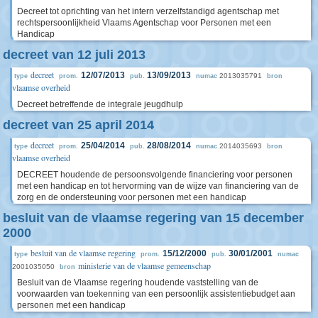
Decreet tot oprichting van het intern verzelfstandigd agentschap met
rechtspersoonlijkheid Vlaams Agentschap voor Personen met een
Handicap
decreet van 12 juli 2013
decreet
12/07/2013
13/09/2013
2013035791
type
prom.
pub.
numac
bron
vlaamse overheid
Decreet betreffende de integrale jeugdhulp
decreet van 25 april 2014
decreet
25/04/2014
28/08/2014
2014035693
type
prom.
pub.
numac
bron
vlaamse overheid
DECREET houdende de persoonsvolgende financiering voor personen
met een handicap en tot hervorming van de wijze van financiering van de
zorg en de ondersteuning voor personen met een handicap
besluit van de vlaamse regering van 15 december
2000
besluit van de vlaamse regering
15/12/2000
30/01/2001
type
prom.
pub.
numac
ministerie van de vlaamse gemeenschap
2001035050
bron
Besluit van de Vlaamse regering houdende vaststelling van de
voorwaarden van toekenning van een persoonlijk assistentiebudget aan
personen met een handicap