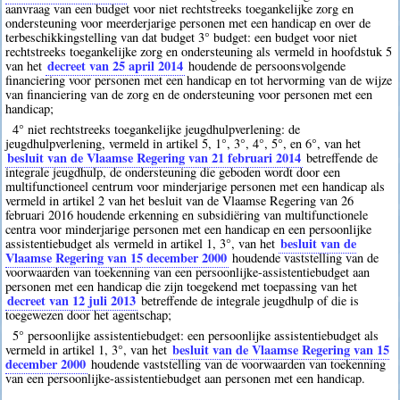
aanvraag van een budget voor niet rechtstreeks toegankelijke zorg en
ondersteuning voor meerderjarige personen met een handicap en over de
terbeschikkingstelling van dat budget 3° budget: een budget voor niet
rechtstreeks toegankelijke zorg en ondersteuning als vermeld in hoofdstuk 5
decreet van 25 april 2014
van het
houdende de persoonsvolgende
financiering voor personen met een handicap en tot hervorming van de wijze
van financiering van de zorg en de ondersteuning voor personen met een
handicap;
4° niet rechtstreeks toegankelijke jeugdhulpverlening: de
jeugdhulpverlening, vermeld in artikel 5, 1°, 3°, 4°, 5°, en 6°, van het
besluit van de Vlaamse Regering van 21 februari 2014
betreffende de
integrale jeugdhulp, de ondersteuning die geboden wordt door een
multifunctioneel centrum voor minderjarige personen met een handicap als
vermeld in artikel 2 van het besluit van de Vlaamse Regering van 26
februari 2016 houdende erkenning en subsidiëring van multifunctionele
centra voor minderjarige personen met een handicap en een persoonlijke
besluit van de
assistentiebudget als vermeld in artikel 1, 3°, van het
Vlaamse Regering van 15 december 2000
houdende vaststelling van de
voorwaarden van toekenning van een persoonlijke-assistentiebudget aan
personen met een handicap die zijn toegekend met toepassing van het
decreet van 12 juli 2013
betreffende de integrale jeugdhulp of die is
toegewezen door het agentschap;
5° persoonlijke assistentiebudget: een persoonlijke assistentiebudget als
besluit van de Vlaamse Regering van 15
vermeld in artikel 1, 3°, van het
december 2000
houdende vaststelling van de voorwaarden van toekenning
van een persoonlijke-assistentiebudget aan personen met een handicap.