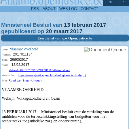
^
-
NL
FR
RSS
ABOUT
WEB LOG
CONTACT
Ministerieel Besluit van
13
februari
2017
gepubliceerd op
20
maart
2017
Een dienst van vzw OpenJustice.be
vlaamse overheid
bron
2017011134
numac
20/03/2017
pub.
13/02/2017
prom.
ELI
eli/besluit/2017/02/13/2017011134/staatsblad
staatsblad
https://www.ejustice.just.fgov.be/cgi/article_body(...)
links
Raad van State (chrono)
VLAAMSE OVERHEID
Welzijn, Volksgezondheid en Gezin
13 FEBRUARI 2017. - Ministerieel besluit over de verdeling van de
middelen voor de terbeschikkingstelling van budgetten voor niet
rechtstreeks toegankelijke zorg en ondersteuning