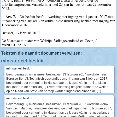
37, § 1, punt 1° tot en met 3°, conform artikel 5 verdeeld over de
prioriteitengroepen, vermeld in artikel 23 van het besluit van 27 november
2015.
Art. 7.
Dit besluit heeft uitwerking met ingang van 1 januari 2017 met
uitzondering van artikel 3 en artikel 6 die uitwerking hebben met ingang van
1 november 2016.
Brussel, 13 februari 2017.
De Vlaamse minister van Welzijn, Volksgezondheid en Gezin, J.
VANDEURZEN
Teksten die naar dit document verwijzen:
ministerieel besluit
ministerieel besluit
Bevordering Bij ministerieel besluit van 13 februari 2017 wordt de heer
Béresse Benoît, Technisch deskundige ,met ingang van 1 februari 2017,
bevorderd door verhoging in klasse naar de klasse A1, in het franstalig
taalkader, in de betrekkin(...) Overeenkomstig de gecoördineerde wetten
op de Raad van State kan beroep worden ingediend binnen de (...)
ministerieel besluit
Bevordering Bij ministerieel besluit van 13 februari 2017 wordt mevrouw
Van Esch Martine, Financieel deskundige ,met ingang van 1 februari 2017,
bevorderd door verhoging in klasse naar de klasse A1, in het nederlands
taalkader, in de betrek(...) Overeenkomstig de gecoördineerde wetten op