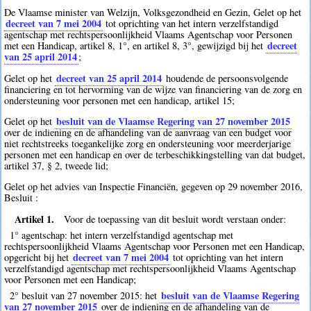
De Vlaamse minister van Welzijn, Volksgezondheid en Gezin, Gelet op het
decreet van 7 mei 2004
tot oprichting van het intern verzelfstandigd
agentschap met rechtspersoonlijkheid Vlaams Agentschap voor Personen
decreet
met een Handicap, artikel 8, 1°, en artikel 8, 3°, gewijzigd bij het
van 25 april 2014
;
decreet van 25 april 2014
Gelet op het
houdende de persoonsvolgende
financiering en tot hervorming van de wijze van financiering van de zorg en
ondersteuning voor personen met een handicap, artikel 15;
besluit van de Vlaamse Regering van 27 november 2015
Gelet op het
over de indiening en de afhandeling van de aanvraag van een budget voor
niet rechtstreeks toegankelijke zorg en ondersteuning voor meerderjarige
personen met een handicap en over de terbeschikkingstelling van dat budget,
artikel 37, § 2, tweede lid;
Gelet op het advies van Inspectie Financiën, gegeven op 29 november 2016,
Besluit :
Artikel 1.
Voor de toepassing van dit besluit wordt verstaan onder:
1° agentschap: het intern verzelfstandigd agentschap met
rechtspersoonlijkheid Vlaams Agentschap voor Personen met een Handicap,
decreet van 7 mei 2004
opgericht bij het
tot oprichting van het intern
verzelfstandigd agentschap met rechtspersoonlijkheid Vlaams Agentschap
voor Personen met een Handicap;
besluit van de Vlaamse Regering
2° besluit van 27 november 2015: het
van 27 november 2015
over de indiening en de afhandeling van de