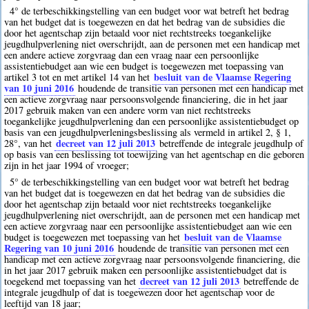
4° de terbeschikkingstelling van een budget voor wat betreft het bedrag
van het budget dat is toegewezen en dat het bedrag van de subsidies die
door het agentschap zijn betaald voor niet rechtstreeks toegankelijke
jeugdhulpverlening niet overschrijdt, aan de personen met een handicap met
een andere actieve zorgvraag dan een vraag naar een persoonlijke
assistentiebudget aan wie een budget is toegewezen met toepassing van
besluit van de Vlaamse Regering
artikel 3 tot en met artikel 14 van het
van 10 juni 2016
houdende de transitie van personen met een handicap met
een actieve zorgvraag naar persoonsvolgende financiering, die in het jaar
2017 gebruik maken van een andere vorm van niet rechtstreeks
toegankelijke jeugdhulpverlening dan een persoonlijke assistentiebudget op
basis van een jeugdhulpverleningsbeslissing als vermeld in artikel 2, § 1,
decreet van 12 juli 2013
28°, van het
betreffende de integrale jeugdhulp of
op basis van een beslissing tot toewijzing van het agentschap en die geboren
zijn in het jaar 1994 of vroeger;
5° de terbeschikkingstelling van een budget voor wat betreft het bedrag
van het budget dat is toegewezen en dat het bedrag van de subsidies die
door het agentschap zijn betaald voor niet rechtstreeks toegankelijke
jeugdhulpverlening niet overschrijdt, aan de personen met een handicap met
een actieve zorgvraag naar een persoonlijke assistentiebudget aan wie een
besluit van de Vlaamse
budget is toegewezen met toepassing van het
Regering van 10 juni 2016
houdende de transitie van personen met een
handicap met een actieve zorgvraag naar persoonsvolgende financiering, die
in het jaar 2017 gebruik maken een persoonlijke assistentiebudget dat is
decreet van 12 juli 2013
toegekend met toepassing van het
betreffende de
integrale jeugdhulp of dat is toegewezen door het agentschap voor de
leeftijd van 18 jaar;