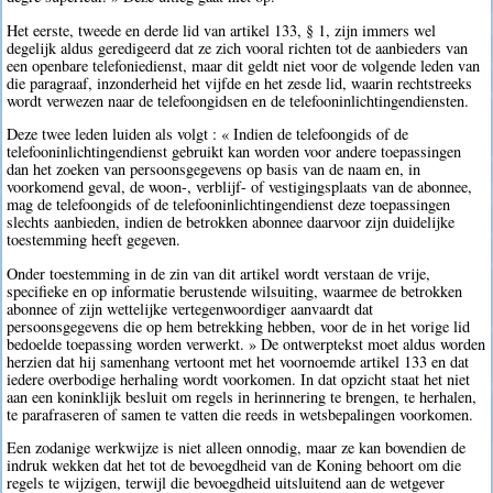
Het eerste, tweede en derde lid van artikel 133, § 1, zijn immers wel
degelijk aldus geredigeerd dat ze zich vooral richten tot de aanbieders van
een openbare telefoniedienst, maar dit geldt niet voor de volgende leden van
die paragraaf, inzonderheid het vijfde en het zesde lid, waarin rechtstreeks
wordt verwezen naar de telefoongidsen en de telefooninlichtingendiensten.
Deze twee leden luiden als volgt : « Indien de telefoongids of de
telefooninlichtingendienst gebruikt kan worden voor andere toepassingen
dan het zoeken van persoonsgegevens op basis van de naam en, in
voorkomend geval, de woon-, verblijf- of vestigingsplaats van de abonnee,
mag de telefoongids of de telefooninlichtingendienst deze toepassingen
slechts aanbieden, indien de betrokken abonnee daarvoor zijn duidelijke
toestemming heeft gegeven.
Onder toestemming in de zin van dit artikel wordt verstaan de vrije,
specifieke en op informatie berustende wilsuiting, waarmee de betrokken
abonnee of zijn wettelijke vertegenwoordiger aanvaardt dat
persoonsgegevens die op hem betrekking hebben, voor de in het vorige lid
bedoelde toepassing worden verwerkt. » De ontwerptekst moet aldus worden
herzien dat hij samenhang vertoont met het voornoemde artikel 133 en dat
iedere overbodige herhaling wordt voorkomen. In dat opzicht staat het niet
aan een koninklijk besluit om regels in herinnering te brengen, te herhalen,
te parafraseren of samen te vatten die reeds in wetsbepalingen voorkomen.
Een zodanige werkwijze is niet alleen onnodig, maar ze kan bovendien de
indruk wekken dat het tot de bevoegdheid van de Koning behoort om die
regels te wijzigen, terwijl die bevoegdheid uitsluitend aan de wetgever