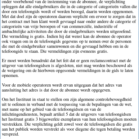
onder voorbehoud van de instemming van de abonnee, de verplichting
opleggen dat alle eindgebruikers die in de categorie of categorieën vallen die
door een telefoongids wordt of worden beoogd, daarin worden opgenomen.
Met dat doel zijn de operatoren daarom verplicht om ervoor te zorgen dat in
het contract met hun klant wordt gevraagd naar onder andere de categorie of
categorieën van vrije beroepen of van commerciële, industriële of
ambachtelijke activiteiten die door de eindgebruikers worden uitgeoefend.
Die vermelding is gratis. Indien hij dat wenst kan de abonnee de operator
ook vragen om in de telefoongids gegevens op te nemen over de personen
die met de eindgebruiker samenwonen en die gevraagd hebben om in de
telefoongids te staan. Die vermeldingen zijn eveneens gratis.
Er moet worden benadrukt dat het feit dat er geen reclamecontract met de
uitgever van telefoongidsen is afgesloten, niet mag worden beschouwd als
de weigering om de hierboven opgesomde vermeldingen in de gids te laten
opnemen.
Voor de mobiele operatoren wordt ervan uitgegaan dat het adres van
aansluiting het adres is dat door de abonnee wordt opgegeven.
Om het Instituut in staat te stellen om zijn algemene controlebevoegdheid
uit te oefenen in verband met de toepassing van de bepalingen van de wet,
met name op het gebied van de telefoongidsen en van de
inlichtingendiensten, bepaalt artikel 5 dat de uitgevers van telefoongidsen
het Instituut gratis 3 bijgewerkte exemplaren van hun telefoongidsen moeten
verstrekken. Die verplichting geldt zowel voor de telefoongidsen die gratis
aan het publiek worden verstrekt als voor diegene die tegen betaling worden
verspreid.