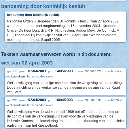
benoeming door koninklijk besluit
benoeming door koninklijk besluit
Nationale Orden. - Benoemingen Bij koninklijk besluit van 27 april 2007
worden benoemd, met ranginneming op 15 november 2004 : Kroonorde
Officier De heer Dujardin, P. R. H., directeur. Ridder Mevr. De Coninck, M.
L. F., financieel Bij koninklijk besluit van 27 april 2007 wordt bevorderd,
met ranginneming op 8 april 2005 :
Teksten waarnaar verwezen wordt in dit document:
wet van 02 april 2003
wet
federale
02/04/2003
14/05/2003
2003000376
type
prom.
pub.
numac
bron
overheidsdienst binnenlandse zaken
Wet tot wijziging van sommige aspecten van de wetgeving met betrekking
tot de inrichting en de werkwijze van de afdeling wetgeving van de Raad
van State
wet
federale
02/04/2003
16/04/2003
2003000298
type
prom.
pub.
numac
bron
overheidsdienst binnenlandse zaken
Wet tot wijziging van de wet van 4 juli 1989 betreffende de beperking en
de controle van de verkiezingsuitgaven voor de verkiezingen van de
federale Kamers, de financiering en de open boekhouding van de politieke
partijen, en van het Kieswetboek