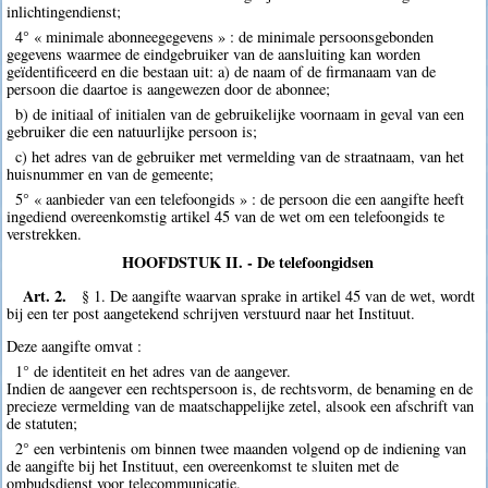
inlichtingendienst;
4° « minimale abonneegegevens » : de minimale persoonsgebonden
gegevens waarmee de eindgebruiker van de aansluiting kan worden
geïdentificeerd en die bestaan uit: a) de naam of de firmanaam van de
persoon die daartoe is aangewezen door de abonnee;
b) de initiaal of initialen van de gebruikelijke voornaam in geval van een
gebruiker die een natuurlijke persoon is;
c) het adres van de gebruiker met vermelding van de straatnaam, van het
huisnummer en van de gemeente;
5° « aanbieder van een telefoongids » : de persoon die een aangifte heeft
ingediend overeenkomstig artikel 45 van de wet om een telefoongids te
verstrekken.
HOOFDSTUK II. - De telefoongidsen
Art. 2.
§ 1. De aangifte waarvan sprake in artikel 45 van de wet, wordt
bij een ter post aangetekend schrijven verstuurd naar het Instituut.
Deze aangifte omvat :
1° de identiteit en het adres van de aangever.
Indien de aangever een rechtspersoon is, de rechtsvorm, de benaming en de
precieze vermelding van de maatschappelijke zetel, alsook een afschrift van
de statuten;
2° een verbintenis om binnen twee maanden volgend op de indiening van
de aangifte bij het Instituut, een overeenkomst te sluiten met de
ombudsdienst voor telecommunicatie.