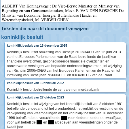
ALBERT Van Koningswege : De Vice-Eerste Minister en Minister van
Begroting en van Consumentenzaken, Mevr. F. VAN DEN BOSSCHE De
Minister van Economie, Energie, Buitenlandse Handel en
Wetenschapsbeleid, M. VERWILGHEN
Teksten die naar dit document verwijzen:
koninklijk besluit
koninklijk besluit van 18 december 2015
Koninklijk besluit tot omzetting van Richtlijn 2013/34/EU van 26 juni 2013
van het Europees Parlement en van de Raad betreffende de jaarlijkse
financiële overzichten, geconsolideerde financiële overzichten en
aanverwante verslagen van bepaalde ondernemingsvormen, tot wijziging
van Richtlijn 2006/43/EG van het Europees Parlement en de Raad en tot
intrekking van Richtlijnen 78/660/EEG en 83/349/EEG van de Raad
koninklijk besluit van 10 februari 2022
Koninklijk besluit betreffende de centrale nummerdatabank
koninklijk besluit van 27 oktober 2023
Koninklijk besluit tot wijziging van het koninklijk besluit van 8 oktober 1981
betreffende de toegang tot het grondgebied, het verblijf, de vestiging en de
verwijdering van vreemdelingen en het koninklijk besluit van 10 december
1996 betreffende de verschillende
****
voor kinderen onder de twaalf jaar,
voor wat betreft de
****
en
****
afgegeven aan vreemdelingen onder de
twaalf jaar