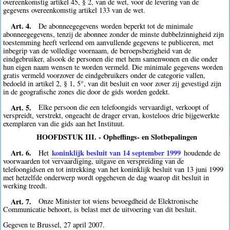
overeenkomstig artikel 45, § 2, van de wet, voor de levering van de
gegevens overeenkomstig artikel 133 van de wet.
Art. 4.
De abonneegegevens worden beperkt tot de minimale
abonneegegevens, tenzij de abonnee zonder de minste dubbelzinnigheid zijn
toestemming heeft verleend om aanvullende gegevens te publiceren, met
inbegrip van de volledige voornaam, de beroepsbezigheid van de
eindgebruiker, alsook de personen die met hem samenwonen en die onder
hun eigen naam wensen te worden vermeld. Die minimale gegevens worden
gratis vermeld voorzover de eindgebruikers onder de categorie vallen,
bedoeld in artikel 2, § 1, 5°, van dit besluit en voor zover zij gevestigd zijn
in de geografische zones die door de gids worden gedekt.
Art. 5.
Elke persoon die een telefoongids vervaardigt, verkoopt of
verspreidt, verstrekt, ongeacht de drager ervan, kosteloos drie bijgewerkte
exemplaren van die gids aan het Instituut.
HOOFDSTUK III. - Opheffings- en Slotbepalingen
Art. 6.
koninklijk besluit van 14 september 1999
Het
houdende de
voorwaarden tot vervaardiging, uitgave en verspreiding van de
telefoongidsen en tot intrekking van het koninklijk besluit van 13 juni 1999
met hetzelfde onderwerp wordt opgeheven de dag waarop dit besluit in
werking treedt.
Art. 7.
Onze Minister tot wiens bevoegdheid de Elektronische
Communicatie behoort, is belast met de uitvoering van dit besluit.
Gegeven te Brussel, 27 april 2007.