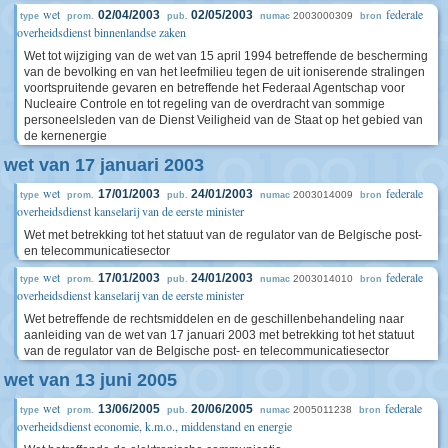
wet
federale
02/04/2003
02/05/2003
2003000309
type
prom.
pub.
numac
bron
overheidsdienst binnenlandse zaken
Wet tot wijziging van de wet van 15 april 1994 betreffende de bescherming
van de bevolking en van het leefmilieu tegen de uit ioniserende stralingen
voortspruitende gevaren en betreffende het Federaal Agentschap voor
Nucleaire Controle en tot regeling van de overdracht van sommige
personeelsleden van de Dienst Veiligheid van de Staat op het gebied van
de kernenergie
wet van 17 januari 2003
wet
federale
17/01/2003
24/01/2003
2003014009
type
prom.
pub.
numac
bron
overheidsdienst kanselarij van de eerste minister
Wet met betrekking tot het statuut van de regulator van de Belgische post-
en telecommunicatiesector
wet
federale
17/01/2003
24/01/2003
2003014010
type
prom.
pub.
numac
bron
overheidsdienst kanselarij van de eerste minister
Wet betreffende de rechtsmiddelen en de geschillenbehandeling naar
aanleiding van de wet van 17 januari 2003 met betrekking tot het statuut
van de regulator van de Belgische post- en telecommunicatiesector
wet van 13 juni 2005
wet
federale
13/06/2005
20/06/2005
2005011238
type
prom.
pub.
numac
bron
overheidsdienst economie, k.m.o., middenstand en energie