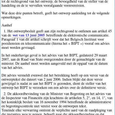
tot de rechtsgrond van het ontwerp, de bevoegdheid van de steller van de
handeling en de te vervullen voorafgaande vormvereisten.
Wat deze drie punten betreft, geeft het ontwerp aanleiding tot de volgende
opmerkingen.
Aanhef
1. Het ontwerpbesluit geeft aan zijn rechtsgrond te ontlenen aan artikel 45
wet van 13 juni 2005
van de
betreffende de elektronische communicatie.
Paragraaf 1 van dit artikel schrijft voor dat het Belgisch Instituut voor
postdiensten en telecommunicatie (hierna het « BIPT ») vooraf om advies
moet worden gevraagd.
In het onderhavige geval is het advies van het BIPT, gedateerd 29 maart
2007, aan de Raad van State overgezonden door de gemachtigde van de
minister. De aanhef moet worden aangevuld met de opgaaf van de datum
van het advies.
Dit advies vermeldt evenwel dat het betrekking heeft op een versie van de
ontwerptekst die dateert van 2 juni 2006. Indien blijkt dat deze versie
gewijzigd is nadat ze aan het BIPT is gezonden, dient de steller van het
ontwerp het BIPT te verzoeken om een advies over de definitieve versie.
2. De akkoordbevinding van de Minister van Begroting en het advies van
de Inspecteur van Financiën zijn krachtens de artikelen 5, 2°, en 14, 1°, van
het koninklijk besluit van 16 november 1994 betreffende de administratieve
en begrotingscontrole niet vereist voor de ontworpen tekst.
Teneinde elke verwarring omtrent de verplichte aard van de raadpleging van
die instanties weg te nemen, behoeft naar die akkoordbevinding en dat