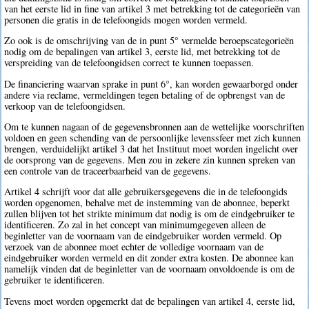
van het eerste lid in fine van artikel 3 met betrekking tot de categorieën van
personen die gratis in de telefoongids mogen worden vermeld.
Zo ook is de omschrijving van de in punt 5° vermelde beroepscategorieën
nodig om de bepalingen van artikel 3, eerste lid, met betrekking tot de
verspreiding van de telefoongidsen correct te kunnen toepassen.
De financiering waarvan sprake in punt 6°, kan worden gewaarborgd onder
andere via reclame, vermeldingen tegen betaling of de opbrengst van de
verkoop van de telefoongidsen.
Om te kunnen nagaan of de gegevensbronnen aan de wettelijke voorschriften
voldoen en geen schending van de persoonlijke levenssfeer met zich kunnen
brengen, verduidelijkt artikel 3 dat het Instituut moet worden ingelicht over
de oorsprong van de gegevens. Men zou in zekere zin kunnen spreken van
een controle van de traceerbaarheid van de gegevens.
Artikel 4 schrijft voor dat alle gebruikersgegevens die in de telefoongids
worden opgenomen, behalve met de instemming van de abonnee, beperkt
zullen blijven tot het strikte minimum dat nodig is om de eindgebruiker te
identificeren. Zo zal in het concept van minimumgegeven alleen de
beginletter van de voornaam van de eindgebruiker worden vermeld. Op
verzoek van de abonnee moet echter de volledige voornaam van de
eindgebruiker worden vermeld en dit zonder extra kosten. De abonnee kan
namelijk vinden dat de beginletter van de voornaam onvoldoende is om de
gebruiker te identificeren.
Tevens moet worden opgemerkt dat de bepalingen van artikel 4, eerste lid,