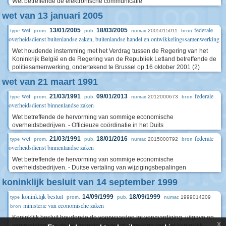
Wet betreffende de elektronische communicatie
wet van 13 januari 2005
wet
federale
13/01/2005
18/03/2005
2005015011
type
prom.
pub.
numac
bron
overheidsdienst buitenlandse zaken, buitenlandse handel en ontwikkelingssamenwerking
Wet houdende instemming met het Verdrag tussen de Regering van het
Koninkrijk België en de Regering van de Republiek Letland betreffende de
politiesamenwerking, ondertekend te Brussel op 16 oktober 2001 (2)
wet van 21 maart 1991
wet
federale
21/03/1991
09/01/2013
2012000673
type
prom.
pub.
numac
bron
overheidsdienst binnenlandse zaken
Wet betreffende de hervorming van sommige economische
overheidsbedrijven. - Officieuze coördinatie in het Duits
wet
federale
21/03/1991
18/01/2016
2015000792
type
prom.
pub.
numac
bron
overheidsdienst binnenlandse zaken
Wet betreffende de hervorming van sommige economische
overheidsbedrijven. - Duitse vertaling van wijzigingsbepalingen
koninklijk besluit van 14 september 1999
koninklijk besluit
14/09/1999
18/09/1999
1999014209
type
prom.
pub.
numac
ministerie van economische zaken
bron
Koninklijk besluit houdende de voorwaarden tot vervaardiging, uitgave en
x
verspreiding van de telefoongidsen en tot intrekking van het koninklijk