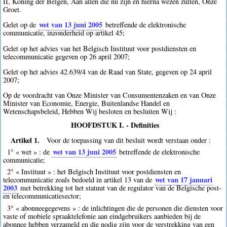
II, Koning der Belgen, Aan allen die nu zijn en hierna wezen zullen, Onze
Groet.
wet van 13 juni 2005
Gelet op de
betreffende de elektronische
communicatie, inzonderheid op artikel 45;
Gelet op het advies van het Belgisch Instituut voor postdiensten en
telecommunicatie gegeven op 26 april 2007;
Gelet op het advies 42.639/4 van de Raad van State, gegeven op 24 april
2007;
Op de voordracht van Onze Minister van Consumentenzaken en van Onze
Minister van Economie, Energie, Buitenlandse Handel en
Wetenschapsbeleid, Hebben Wij besloten en besluiten Wij :
HOOFDSTUK I. - Definities
Artikel 1.
Voor de toepassing van dit besluit wordt verstaan onder :
wet van 13 juni 2005
1° « wet » : de
betreffende de elektronische
communicatie;
2° « Instituut » : het Belgisch Instituut voor postdiensten en
wet van 17 januari
telecommunicatie zoals bedoeld in artikel 13 van de
2003
met betrekking tot het statuut van de regulator van de Belgische post-
en telecommunicatiesector;
3° « abonneegegevens » : de inlichtingen die de personen die diensten voor
vaste of mobiele spraaktelefonie aan eindgebruikers aanbieden bij de
abonnee hebben verzameld en die nodig zijn voor de verstrekking van een