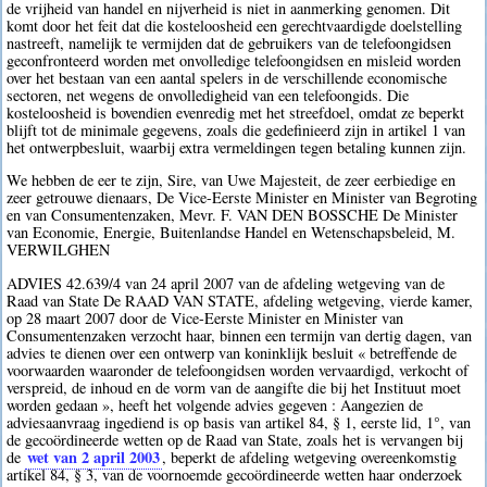
de vrijheid van handel en nijverheid is niet in aanmerking genomen. Dit
komt door het feit dat die kosteloosheid een gerechtvaardigde doelstelling
nastreeft, namelijk te vermijden dat de gebruikers van de telefoongidsen
geconfronteerd worden met onvolledige telefoongidsen en misleid worden
over het bestaan van een aantal spelers in de verschillende economische
sectoren, net wegens de onvolledigheid van een telefoongids. Die
kosteloosheid is bovendien evenredig met het streefdoel, omdat ze beperkt
blijft tot de minimale gegevens, zoals die gedefinieerd zijn in artikel 1 van
het ontwerpbesluit, waarbij extra vermeldingen tegen betaling kunnen zijn.
We hebben de eer te zijn, Sire, van Uwe Majesteit, de zeer eerbiedige en
zeer getrouwe dienaars, De Vice-Eerste Minister en Minister van Begroting
en van Consumentenzaken, Mevr. F. VAN DEN BOSSCHE De Minister
van Economie, Energie, Buitenlandse Handel en Wetenschapsbeleid, M.
VERWILGHEN
ADVIES 42.639/4 van 24 april 2007 van de afdeling wetgeving van de
Raad van State De RAAD VAN STATE, afdeling wetgeving, vierde kamer,
op 28 maart 2007 door de Vice-Eerste Minister en Minister van
Consumentenzaken verzocht haar, binnen een termijn van dertig dagen, van
advies te dienen over een ontwerp van koninklijk besluit « betreffende de
voorwaarden waaronder de telefoongidsen worden vervaardigd, verkocht of
verspreid, de inhoud en de vorm van de aangifte die bij het Instituut moet
worden gedaan », heeft het volgende advies gegeven : Aangezien de
adviesaanvraag ingediend is op basis van artikel 84, § 1, eerste lid, 1°, van
de gecoördineerde wetten op de Raad van State, zoals het is vervangen bij
wet van 2 april 2003
de
, beperkt de afdeling wetgeving overeenkomstig
artikel 84, § 3, van de voornoemde gecoördineerde wetten haar onderzoek