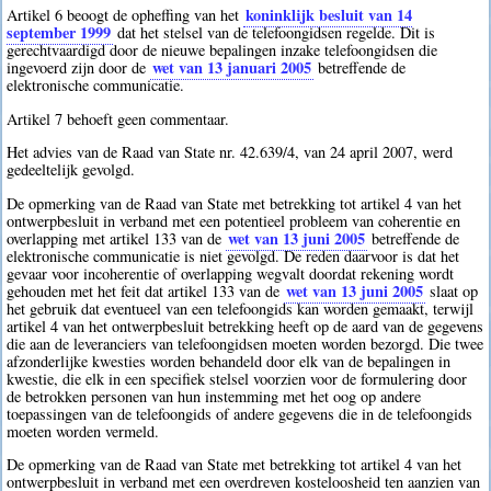
koninklijk besluit van 14
Artikel 6 beoogt de opheffing van het
september 1999
dat het stelsel van de telefoongidsen regelde. Dit is
gerechtvaardigd door de nieuwe bepalingen inzake telefoongidsen die
wet van 13 januari 2005
ingevoerd zijn door de
betreffende de
elektronische communicatie.
Artikel 7 behoeft geen commentaar.
Het advies van de Raad van State nr. 42.639/4, van 24 april 2007, werd
gedeeltelijk gevolgd.
De opmerking van de Raad van State met betrekking tot artikel 4 van het
ontwerpbesluit in verband met een potentieel probleem van coherentie en
wet van 13 juni 2005
overlapping met artikel 133 van de
betreffende de
elektronische communicatie is niet gevolgd. De reden daarvoor is dat het
gevaar voor incoherentie of overlapping wegvalt doordat rekening wordt
wet van 13 juni 2005
gehouden met het feit dat artikel 133 van de
slaat op
het gebruik dat eventueel van een telefoongids kan worden gemaakt, terwijl
artikel 4 van het ontwerpbesluit betrekking heeft op de aard van de gegevens
die aan de leveranciers van telefoongidsen moeten worden bezorgd. Die twee
afzonderlijke kwesties worden behandeld door elk van de bepalingen in
kwestie, die elk in een specifiek stelsel voorzien voor de formulering door
de betrokken personen van hun instemming met het oog op andere
toepassingen van de telefoongids of andere gegevens die in de telefoongids
moeten worden vermeld.
De opmerking van de Raad van State met betrekking tot artikel 4 van het
ontwerpbesluit in verband met een overdreven kosteloosheid ten aanzien van