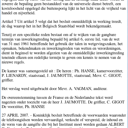
zoverre de bepaling geen bestanddeel van de universele dienst betreft, een
kosteloosheid opgelegd die buitensporig lijkt in het licht van de vrijheid van
handel en nijverheid.
Artikel 7 Uit artikel 5 volgt dat het besluit onmiddellijk in werking treedt,
de dag waarop het in het Belgisch Staatsblad wordt bekendgemaakt.
Tenzij er een specifieke reden bestaat om af te wijken van de gangbare
termijn van inwerkingtreding bepaald bij artikel 6, eerste lid, van de wet
van 31 mei 1961 betreffende het gebruik der talen in wetgevingszaken, het
opmaken, bekendmaken en inwerkingtreden van wetten en verordeningen,
dient in beginsel te worden afgezien van de onmiddellijke inwerkingtreding
teneinde elkeen een redelijke termijn te geven om kennis te nemen van de
nieuwe regels.
De kamer was samengesteld uit : De heren : Ph. HANSE, kamervoorzitter,
P. LIENARDY, staatsraad, J. JAUMOTTE, staatsraad, Mevr. C. GIGOT,
griffier.
Het verslag werd uitgebracht door Mevr. A. VAGMAN, auditeur.
De overeenstemming tussen de Franse en de Nederlandse tekst werd
nagezien onder toezicht van de heer J. JAUMOTTE. De griffier, C. GIGOT
De voorzitter, Ph. HANSE
27 APRIL 2007. - Koninklijk besluit betreffende de voorwaarden waaronder
de telefoongidsen worden vervaardigd, verkocht of verspreid, de inhoud en
de vorm van de aangifte die bij het Instituut moet worden gedaan ALBERT