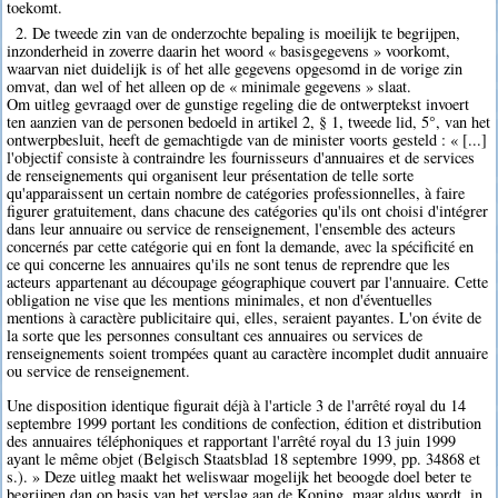
toekomt.
2. De tweede zin van de onderzochte bepaling is moeilijk te begrijpen,
inzonderheid in zoverre daarin het woord « basisgegevens » voorkomt,
waarvan niet duidelijk is of het alle gegevens opgesomd in de vorige zin
omvat, dan wel of het alleen op de « minimale gegevens » slaat.
Om uitleg gevraagd over de gunstige regeling die de ontwerptekst invoert
ten aanzien van de personen bedoeld in artikel 2, § 1, tweede lid, 5°, van het
ontwerpbesluit, heeft de gemachtigde van de minister voorts gesteld : « [...]
l'objectif consiste à contraindre les fournisseurs d'annuaires et de services
de renseignements qui organisent leur présentation de telle sorte
qu'apparaissent un certain nombre de catégories professionnelles, à faire
figurer gratuitement, dans chacune des catégories qu'ils ont choisi d'intégrer
dans leur annuaire ou service de renseignement, l'ensemble des acteurs
concernés par cette catégorie qui en font la demande, avec la spécificité en
ce qui concerne les annuaires qu'ils ne sont tenus de reprendre que les
acteurs appartenant au découpage géographique couvert par l'annuaire. Cette
obligation ne vise que les mentions minimales, et non d'éventuelles
mentions à caractère publicitaire qui, elles, seraient payantes. L'on évite de
la sorte que les personnes consultant ces annuaires ou services de
renseignements soient trompées quant au caractère incomplet dudit annuaire
ou service de renseignement.
Une disposition identique figurait déjà à l'article 3 de l'arrêté royal du 14
septembre 1999 portant les conditions de confection, édition et distribution
des annuaires téléphoniques et rapportant l'arrêté royal du 13 juin 1999
ayant le même objet (Belgisch Staatsblad 18 septembre 1999, pp. 34868 et
s.). » Deze uitleg maakt het weliswaar mogelijk het beoogde doel beter te
begrijpen dan op basis van het verslag aan de Koning, maar aldus wordt, in