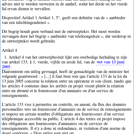
advies niet te worden verwezen in de aanhef, zodat het derde en het vierde
lid ervan dienen te vervallen.
Dispositief Artikel 1 Artikel 1, 5°, geeft een definitie van de « aanbieder
van een inlichtingendienst ».
Dit begrip houdt geen verband met de ontwerptekst. Het moet worden
vervangen door het begrip « aanbieder van telefoongidsen », dat verderop in
de ontwerptekst wordt gebruikt.
Artikel 4
1. Artikel 4 van het ontwerpbesluit lijkt een overbodige herhaling te zijn
wet van 13 juni
van artikel 133, § 1, vierde, vijfde en zesde lid, van de
2005
.
Daaromtrent om uitleg gevraagd, heeft de gemachtigde van de minister het
volgende geantwoord : « [...] il faut bien voir que l'article 133 de la loi du
13 juin 2005 concerne la relation entre un opérateur et son client, tandis que
les articles 4 contenus dans les arrêtés en projet visent plutôt la relation
entre un abonné et le fournisseur d'un annuaire ou d'un service de
renseignements.
L'article 133 vise à permettre un contrôle, en amont, du flux des données
personnelles vers un fournisseur d'annuaire ou de service de renseignements
et impose un certain nombre d'obligations aux fournisseurs d'un service
téléphonique accessible au public. L'article 4 des textes en projet impose
des obligations aux fournisseurs d'annuaires ou de services de
renseignements. Il n'y a donc ni redondance, ni violation d'une norme de
degré supérieur. » Deze uitleg gaat niet op.