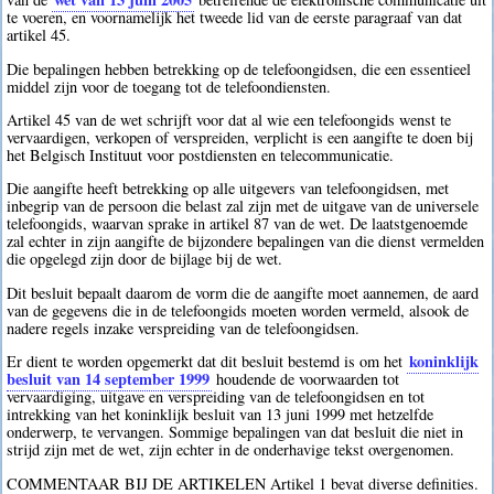
te voeren, en voornamelijk het tweede lid van de eerste paragraaf van dat
artikel 45.
Die bepalingen hebben betrekking op de telefoongidsen, die een essentieel
middel zijn voor de toegang tot de telefoondiensten.
Artikel 45 van de wet schrijft voor dat al wie een telefoongids wenst te
vervaardigen, verkopen of verspreiden, verplicht is een aangifte te doen bij
het Belgisch Instituut voor postdiensten en telecommunicatie.
Die aangifte heeft betrekking op alle uitgevers van telefoongidsen, met
inbegrip van de persoon die belast zal zijn met de uitgave van de universele
telefoongids, waarvan sprake in artikel 87 van de wet. De laatstgenoemde
zal echter in zijn aangifte de bijzondere bepalingen van die dienst vermelden
die opgelegd zijn door de bijlage bij de wet.
Dit besluit bepaalt daarom de vorm die de aangifte moet aannemen, de aard
van de gegevens die in de telefoongids moeten worden vermeld, alsook de
nadere regels inzake verspreiding van de telefoongidsen.
koninklijk
Er dient te worden opgemerkt dat dit besluit bestemd is om het
besluit van 14 september 1999
houdende de voorwaarden tot
vervaardiging, uitgave en verspreiding van de telefoongidsen en tot
intrekking van het koninklijk besluit van 13 juni 1999 met hetzelfde
onderwerp, te vervangen. Sommige bepalingen van dat besluit die niet in
strijd zijn met de wet, zijn echter in de onderhavige tekst overgenomen.
COMMENTAAR BIJ DE ARTIKELEN Artikel 1 bevat diverse definities.