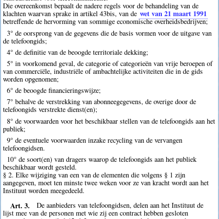
Die overeenkomst bepaalt de nadere regels voor de behandeling van de
wet van 21 maart 1991
klachten waarvan sprake in artikel 43bis, van de
betreffende de hervorming van sommige economische overheidsbedrijven;
3° de oorsprong van de gegevens die de basis vormen voor de uitgave van
de telefoongids;
4° de definitie van de beoogde territoriale dekking;
5° in voorkomend geval, de categorie of categorieën van vrije beroepen of
van commerciële, industriële of ambachtelijke activiteiten die in de gids
worden opgenomen;
6° de beoogde financieringswijze;
7° behalve de verstrekking van abonneegegevens, de overige door de
telefoongids verstrekte dienst(en);
8° de voorwaarden voor het beschikbaar stellen van de telefoongids aan het
publiek;
9° de eventuele voorwaarden inzake recycling van de vervangen
telefoongidsen.
10° de soort(en) van dragers waarop de telefoongids aan het publiek
beschikbaar wordt gesteld.
§ 2. Elke wijziging van een van de elementen die volgens § 1 zijn
aangegeven, moet ten minste twee weken voor ze van kracht wordt aan het
Instituut worden meegedeeld.
Art. 3.
De aanbieders van telefoongidsen, delen aan het Instituut de
lijst mee van de personen met wie zij een contract hebben gesloten