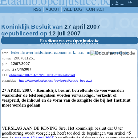
^
-
NL
FR
RSS
ABOUT
WEB LOG
CONTACT
Koninklijk Besluit van
27
april
2007
gepubliceerd op
12
juli
2007
Een dienst van vzw OpenJustice.be
federale overheidsdienst economie, k.m.o., middenstand en energie
bron
2007011251
numac
12/07/2007
pub.
27/04/2007
prom.
ELI
eli/besluit/2007/04/27/2007011251/staatsblad
staatsblad
https://www.ejustice.just.fgov.be/cgi/article_body(...)
27 APRIL 2007. - Koninklijk besluit betreffende de voorwaarden
waaronder de telefoongidsen worden vervaardigd, verkocht of
verspreid, de inhoud en de vorm van de aangifte die bij het Instituut
moet worden gedaan
VERSLAG AAN DE KONING Sire, Het koninklijk besluit dat U ter
goedkeuring wordt voorgelegd, heeft tot doel de bepalingen van artikel 45
wet van 13 juni 2005
van de
betreffende de elektronische communicatie uit