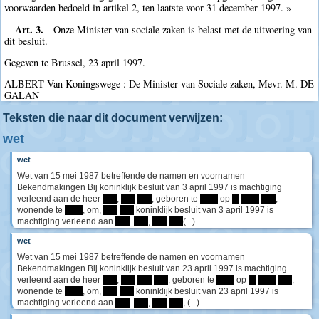
voorwaarden bedoeld in artikel 2, ten laatste voor 31 december 1997. »
Art. 3.
Onze Minister van sociale zaken is belast met de uitvoering van
dit besluit.
Gegeven te Brussel, 23 april 1997.
ALBERT Van Koningswege : De Minister van Sociale zaken, Mevr. M. DE
GALAN
Teksten die naar dit document verwijzen:
wet
wet
Wet van 15 mei 1987 betreffende de namen en voornamen
Bekendmakingen Bij koninklijk besluit van 3 april 1997 is machtiging
verleend aan de heer
****
,
****
****
, geboren te
*****
op
**
*****
****
,
wonende te
*****
, om,
****
****
koninklijk besluit van 3 april 1997 is
machtiging verleend aan
****
.
****
,
****
****
(...)
wet
Wet van 15 mei 1987 betreffende de namen en voornamen
Bekendmakingen Bij koninklijk besluit van 23 april 1997 is machtiging
verleend aan de heer
****
,
****
****
****
, geboren te
*****
op
**
*****
****
,
wonende te
*****
, om,
****
****
koninklijk besluit van 23 april 1997 is
machtiging verleend aan
****
.
****
,
****
****
, (...)