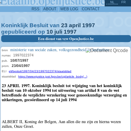
^
-
NL
FR
RSS
ABOUT
WEB LOG
CONTACT
Koninklijk Besluit van
23
april
1997
gepubliceerd op
10
juli
1997
Een dienst van vzw OpenJustice.be
ministerie van sociale zaken, volksgezondheid en leefmilieu
bron
1997022374
numac
10/07/1997
pub.
23/04/1997
prom.
ELI
eli/besluit/1997/04/23/1997022374/staatsblad
staatsblad
https://www.ejustice.just.fgov.be/cgi/article_body(...)
23 APRIL 1997. Koninklijk besluit tot wijziging van het koninklijk
besluit van 10 oktober 1994 tot uitvoering van artikel 8 van de wet
betreffende de verplichte verzekering voor geneeskundige verzorging en
uitkeringen, gecoördineerd op 14 juli 1994
ALBERT II, Koning der Belgen, Aan allen die nu zijn en hierna wezen
zullen, Onze Groet.