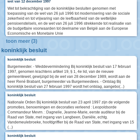
wet van 12 december 1997
Wet tot bekrachtiging van de koninklijke besluiten genomen met
toepassing van de wet van 26 juli 1996 tot modernisering van de sociale
zekerheid en tot vrijwaring van de leefbaarheid van de wettelijke
pensioenstelsels, en de wet van 26 juli 1996 strekkende tot realisatie van
de budgettaire voorwaarden tot deelname van België aan de Europese
Economische en Monetaire Unie
toon meer (3)
koninklijk besluit
koninklijk besluit
Burgemeester. - Weddevermindering Bij koninklijk besluit van 17 februari
1997, genomen krachtens artikel 19, § 1, 4e lid, van de nieuwe
gemeentewet, gewijzigd bij de wet van 28 december 1989, wordt aan de
heer René Brabant, burgemeester va Burgemeestees. - Ontslag Bij
koninklijk besluit van 27 februari 1997 wordt het ontslag, aangebo(...)
koninklijk besluit
Nationale Orden Bij koninklijk besluit van 23 april 1997 zijn de volgende
promoties, benoemingen en decoraties verleend : Leopoldsorde
Commandeur Mevrn. : Dagnelie, Jeanne-Marie, eerste auditeur bij de
Raad van State, met ingang van Langbeen, Danièle, echtg.
Vandemeulebroeke, hoofdgriffier bij de Raad van State, met ingang van 15
(...)
koninklijk besluit