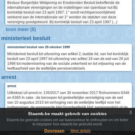
Bestuur Burgerlijke Wetgeving en Erediensten Besluit betreffende de
internationale verenigingen en de instellingen van openbaar nut Bij
koninklijk besluit van 23 april 1997: 1° wordt rechtspersoonlijkheid
verleend aan de internationale ver 2° worden de statuten van deze
vereniging goedgekeurd. Bij koninklijk besluit van 23 april 1997 (...)
toon meer (8)
ministerieel besluit
ministerieel besluit van 29 oktober 1999
Ministerieel besluit tot uitvoering van artikel 2, laatste lid, van het koninklijk
besluit van 23 april 1997 tot uitvoering van artikel 18 van de wet van 26 juli
1996 tot modernisering van de sociale zekerheid en tot vrijwaring van de
leefbaarheid van de wettelijke pensioenstelsels
arrest
arrest
Uittreksel uit arrest nr. 135/2017 van 30 november 2017 Rolnummers 6348
en 6365 In zake : de beroepen tot gedeeltelijke vernietiging van de wet
van 10 augustus 2015 tot verhoging van de wettelijke leeftijd voor het
rustpensioen, de voorwaarde Het Grondwettelijk Hof, samengesteld uit de
x
voorzitters J. Spreutels en E. De Groot, en de recht(...)
Etaamb.be maakt gebruik van cookies
Etaamb.be gebruikt cookies om uw taalvoorkeur te onthouden en om beter
te begrijpen hoe etaamb.be gebruikt wordt.
Doorgaan
Meer details
Terms and conditions
|
Privacy policy
|
Cookie policy
|
Accessibility policy