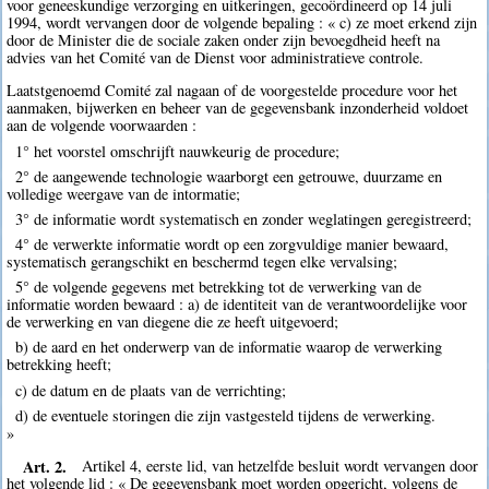
voor geneeskundige verzorging en uitkeringen, gecoördineerd op 14 juli
1994, wordt vervangen door de volgende bepaling : « c) ze moet erkend zijn
door de Minister die de sociale zaken onder zijn bevoegdheid heeft na
advies van het Comité van de Dienst voor administratieve controle.
Laatstgenoemd Comité zal nagaan of de voorgestelde procedure voor het
aanmaken, bijwerken en beheer van de gegevensbank inzonderheid voldoet
aan de volgende voorwaarden :
1° het voorstel omschrijft nauwkeurig de procedure;
2° de aangewende technologie waarborgt een getrouwe, duurzame en
volledige weergave van de intormatie;
3° de informatie wordt systematisch en zonder weglatingen geregistreerd;
4° de verwerkte informatie wordt op een zorgvuldige manier bewaard,
systematisch gerangschikt en beschermd tegen elke vervalsing;
5° de volgende gegevens met betrekking tot de verwerking van de
informatie worden bewaard : a) de identiteit van de verantwoordelijke voor
de verwerking en van diegene die ze heeft uitgevoerd;
b) de aard en het onderwerp van de informatie waarop de verwerking
betrekking heeft;
c) de datum en de plaats van de verrichting;
d) de eventuele storingen die zijn vastgesteld tijdens de verwerking.
»
Art. 2.
Artikel 4, eerste lid, van hetzelfde besluit wordt vervangen door
het volgende lid : « De gegevensbank moet worden opgericht, volgens de