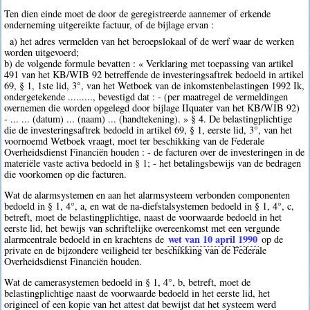
Ten dien einde moet de door de geregistreerde aannemer of erkende
onderneming uitgereikte factuur, of de bijlage ervan :
a) het adres vermelden van het beroepslokaal of de werf waar de werken
worden uitgevoerd;
b) de volgende formule bevatten : « Verklaring met toepassing van artikel
491 van het KB/WIB 92 betreffende de investeringsaftrek bedoeld in artikel
69, § 1, 1ste lid, 3°, van het Wetboek van de inkomstenbelastingen 1992 Ik,
ondergetekende ........., bevestigd dat : - (per maatregel de vermeldingen
overnemen die worden opgelegd door bijlage IIquater van het KB/WIB 92)
- ... ... (datum) ... (naam) ... (handtekening). » § 4. De belastingplichtige
die de investeringsaftrek bedoeld in artikel 69, § 1, eerste lid, 3°, van het
voornoemd Wetboek vraagt, moet ter beschikking van de Federale
Overheidsdienst Financiën houden : - de facturen over de investeringen in de
materiële vaste activa bedoeld in § 1; - het betalingsbewijs van de bedragen
die voorkomen op die facturen.
Wat de alarmsystemen en aan het alarmsysteem verbonden componenten
bedoeld in § 1, 4°, a, en wat de na-diefstalsystemen bedoeld in § 1, 4°, c,
betreft, moet de belastingplichtige, naast de voorwaarde bedoeld in het
eerste lid, het bewijs van schriftelijke overeenkomst met een vergunde
wet van 10 april 1990
alarmcentrale bedoeld in en krachtens de
op de
private en de bijzondere veiligheid ter beschikking van de Federale
Overheidsdienst Financiën houden.
Wat de camerasystemen bedoeld in § 1, 4°, b, betreft, moet de
belastingplichtige naast de voorwaarde bedoeld in het eerste lid, het
origineel of een kopie van het attest dat bewijst dat het systeem werd