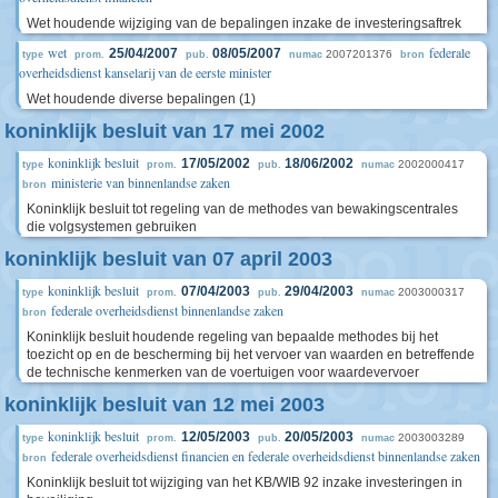
Wet houdende wijziging van de bepalingen inzake de investeringsaftrek
wet
federale
25/04/2007
08/05/2007
2007201376
type
prom.
pub.
numac
bron
overheidsdienst kanselarij van de eerste minister
Wet houdende diverse bepalingen (1)
koninklijk besluit van 17 mei 2002
koninklijk besluit
17/05/2002
18/06/2002
2002000417
type
prom.
pub.
numac
ministerie van binnenlandse zaken
bron
Koninklijk besluit tot regeling van de methodes van bewakingscentrales
die volgsystemen gebruiken
koninklijk besluit van 07 april 2003
koninklijk besluit
07/04/2003
29/04/2003
2003000317
type
prom.
pub.
numac
federale overheidsdienst binnenlandse zaken
bron
Koninklijk besluit houdende regeling van bepaalde methodes bij het
toezicht op en de bescherming bij het vervoer van waarden en betreffende
de technische kenmerken van de voertuigen voor waardevervoer
koninklijk besluit van 12 mei 2003
koninklijk besluit
12/05/2003
20/05/2003
2003003289
type
prom.
pub.
numac
federale overheidsdienst financien en federale overheidsdienst binnenlandse zaken
bron
Koninklijk besluit tot wijziging van het KB/WIB 92 inzake investeringen in