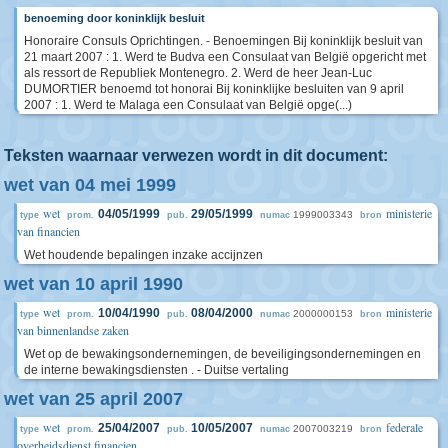
benoeming door koninklijk besluit
Honoraire Consuls Oprichtingen. - Benoemingen Bij koninklijk besluit van
21 maart 2007 : 1. Werd te Budva een Consulaat van België opgericht met
als ressort de Republiek Montenegro. 2. Werd de heer Jean-Luc
DUMORTIER benoemd tot honorai Bij koninklijke besluiten van 9 april
2007 : 1. Werd te Malaga een Consulaat van België opge(...)
Teksten waarnaar verwezen wordt in dit document:
wet van 04 mei 1999
wet
ministerie
04/05/1999
29/05/1999
1999003343
type
prom.
pub.
numac
bron
van financien
Wet houdende bepalingen inzake accijnzen
wet van 10 april 1990
wet
ministerie
10/04/1990
08/04/2000
2000000153
type
prom.
pub.
numac
bron
van binnenlandse zaken
Wet op de bewakingsondernemingen, de beveiligingsondernemingen en
de interne bewakingsdiensten . - Duitse vertaling
wet van 25 april 2007
wet
federale
25/04/2007
10/05/2007
2007003219
type
prom.
pub.
numac
bron
overheidsdienst financien