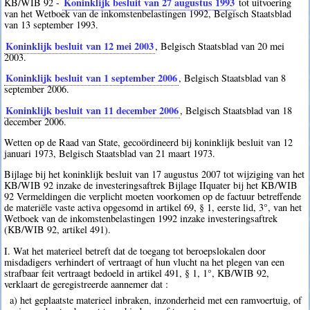
Koninklijk besluit van 27 augustus 1993
KB/WIB 92 -
tot uitvoering
van het Wetboek van de inkomstenbelastingen 1992, Belgisch Staatsblad
van 13 september 1993.
Koninklijk besluit van 12 mei 2003
, Belgisch Staatsblad van 20 mei
2003.
Koninklijk besluit van 1 september 2006
, Belgisch Staatsblad van 8
september 2006.
Koninklijk besluit van 11 december 2006
, Belgisch Staatsblad van 18
december 2006.
Wetten op de Raad van State, gecoördineerd bij koninklijk besluit van 12
januari 1973, Belgisch Staatsblad van 21 maart 1973.
Bijlage bij het koninklijk besluit van 17 augustus 2007 tot wijziging van het
KB/WIB 92 inzake de investeringsaftrek Bijlage IIquater bij het KB/WIB
92 Vermeldingen die verplicht moeten voorkomen op de factuur betreffende
de materiële vaste activa opgesomd in artikel 69, § 1, eerste lid, 3°, van het
Wetboek van de inkomstenbelastingen 1992 inzake investeringsaftrek
(KB/WIB 92, artikel 491).
I. Wat het materieel betreft dat de toegang tot beroepslokalen door
misdadigers verhindert of vertraagt of hun vlucht na het plegen van een
strafbaar feit vertraagt bedoeld in artikel 491, § 1, 1°, KB/WIB 92,
verklaart de geregistreerde aannemer dat :
a) het geplaatste materieel inbraken, inzonderheid met een ramvoertuig, of