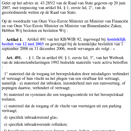
Gelet op het advies nr. 43.285/2 van de Raad van State gegeven op 20 juni
2007, met toepassing van artikel 84, § 1, eerste lid, 2°, van de
gecoördineerde wetten op de Raad van State;
Op de voordracht van Onze Vice-Eerste Minister en Minister van Financiën
en van Onze Vice-Eerste Minister en Minister van Binnenlandse Zaken,
Hebben Wij besloten en besluiten Wij :
Artikel 1.
koninklijk
Artikel 491 van het KB/WIB 92, ingevoegd bij
besluit van 12 mei 2003
en gewijzigd bij de koninklijke besluiten van 1
september 2006 en 11 december 2006, wordt vervangen als volgt : «
Art. 491.
- § 1. De in artikel 69, § 1, eerste lid, 3°, van het Wetboek
van de inkomstenbelastingen 1992 bedoelde materiële vaste activa betreffen
:
1° materieel dat de toegang tot beroepslokalen door misdadigers verhindert
of vertraagt of hun vlucht na het plegen van een strafbaar feit vertraagt,
namelijk : a) materieel dat inbraken, inzonderheid met een ramvoertuig, of
popingen daartoe, verhindert of vertraagt;
b) materieel en systemen die een toegangscontrole tot het beroepslokaal
toelaten;
c) materieel dat de toegang of de vlucht van voertuigen uit een parking
vertraagt;
d) specifiek inbraakwerend glas;
e) specifiek inbraakwerende rolluiken;
f) beveiligingssystemen voor deuren, ramen, luiken, garagepoorten,