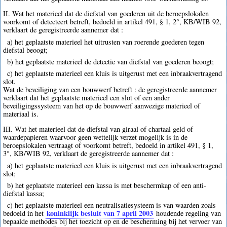
II. Wat het materieel dat de diefstal van goederen uit de beroepslokalen
voorkomt of detecteert betreft, bedoeld in artikel 491, § 1, 2°, KB/WIB 92,
verklaart de geregistreerde aannemer dat :
a) het geplaatste materieel het uitrusten van roerende goederen tegen
diefstal beoogt;
b) het geplaatste materieel de detectie van diefstal van goederen beoogt;
c) het geplaatste materieel een kluis is uitgerust met een inbraakvertragend
slot.
Wat de beveiliging van een bouwwerf betreft : de geregistreerde aannemer
verklaart dat het geplaatste materieel een slot of een ander
beveiligingssysteem van het op de bouwwerf aanwezige materieel of
materiaal is.
III. Wat het materieel dat de diefstal van giraal of chartaal geld of
waardepapieren waarvoor geen wettelijk verzet mogelijk is in de
beroepslokalen vertraagt of voorkomt betreft, bedoeld in artikel 491, § 1,
3°, KB/WIB 92, verklaart de geregistreerde aannemer dat :
a) het geplaatste materieel een kluis is uitgerust met een inbraakvertragend
slot;
b) het geplaatste materieel een kassa is met beschermkap of een anti-
diefstal kassa;
c) het geplaatste materieel een neutralisatiesysteem is van waarden zoals
koninklijk besluit van 7 april 2003
bedoeld in het
houdende regeling van
bepaalde methodes bij het toezicht op en de bescherming bij het vervoer van