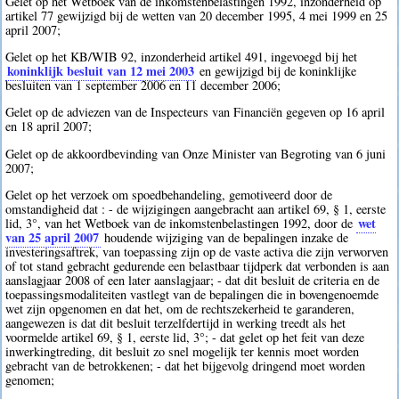
Gelet op het Wetboek van de inkomstenbelastingen 1992, inzonderheid op
artikel 77 gewijzigd bij de wetten van 20 december 1995, 4 mei 1999 en 25
april 2007;
Gelet op het KB/WIB 92, inzonderheid artikel 491, ingevoegd bij het
koninklijk besluit van 12 mei 2003
en gewijzigd bij de koninklijke
besluiten van 1 september 2006 en 11 december 2006;
Gelet op de adviezen van de Inspecteurs van Financiën gegeven op 16 april
en 18 april 2007;
Gelet op de akkoordbevinding van Onze Minister van Begroting van 6 juni
2007;
Gelet op het verzoek om spoedbehandeling, gemotiveerd door de
omstandigheid dat : - de wijzigingen aangebracht aan artikel 69, § 1, eerste
wet
lid, 3°, van het Wetboek van de inkomstenbelastingen 1992, door de
van 25 april 2007
houdende wijziging van de bepalingen inzake de
investeringsaftrek, van toepassing zijn op de vaste activa die zijn verworven
of tot stand gebracht gedurende een belastbaar tijdperk dat verbonden is aan
aanslagjaar 2008 of een later aanslagjaar; - dat dit besluit de criteria en de
toepassingsmodaliteiten vastlegt van de bepalingen die in bovengenoemde
wet zijn opgenomen en dat het, om de rechtszekerheid te garanderen,
aangewezen is dat dit besluit terzelfdertijd in werking treedt als het
voormelde artikel 69, § 1, eerste lid, 3°; - dat gelet op het feit van deze
inwerkingtreding, dit besluit zo snel mogelijk ter kennis moet worden
gebracht van de betrokkenen; - dat het bijgevolg dringend moet worden
genomen;