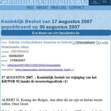
^
-
NL
FR
RSS
ABOUT
WEB LOG
CONTACT
Koninklijk Besluit van
17
augustus
2007
gepubliceerd op
30
augustus
2007
Een dienst van vzw OpenJustice.be
federale overheidsdienst financien en federale overheidsdienst
bron
binnenlandse zaken
2007003414
numac
30/08/2007
pub.
17/08/2007
prom.
ELI
eli/besluit/2007/08/17/2007003414/staatsblad
staatsblad
https://www.ejustice.just.fgov.be/cgi/article_body(...)
17 AUGUSTUS 2007. - Koninklijk besluit tot wijziging van het
KB/WIB 92 inzake de investeringsaftrek (1)
ALBERT II, Koning der Belgen, Aan allen die nu zijn en hierna wezen
zullen, Onze Groet.