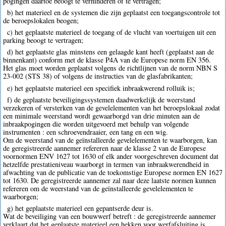
pogingen daartoe beoogt te verhinderen of te vertragen;
b) het materieel en de systemen die zijn geplaatst een toegangscontrole tot
de beroepslokalen beogen;
c) het geplaatste materieel de toegang of de vlucht van voertuigen uit een
parking beoogt te vertragen;
d) het geplaatste glas minstens een gelaagde kant heeft (geplaatst aan de
binnenkant) conform met de klasse P4A van de Europese norm EN 356.
Het glas moet worden geplaatst volgens de richtlijnen van de norm NBN S
23-002 (STS 38) of volgens de instructies van de glasfabrikanten;
e) het geplaatste materieel een specifiek inbraakwerend rolluik is;
f) de geplaatste beveiligingssystemen daadwerkelijk de weerstand
verzekeren of versterken van de gevelelementen van het beroepslokaal zodat
een minimale weerstand wordt gewaarborgd van drie minuten aan de
inbraakpogingen die worden uitgevoerd met behulp van volgende
instrumenten : een schroevendraaier, een tang en een wig.
Om de weerstand van de geïnstalleerde gevelelementen te waarborgen, kan
de geregistreerde aannemer refereren naar de klasse 2 van de Europese
voornormen ENV 1627 tot 1630 of elk ander voorgeschreven document dat
hetzelfde prestatieniveau waarborgt in termen van inbraakwerendheid in
afwachting van de publicatie van de toekomstige Europese normen EN 1627
tot 1630. De geregistreerde aannemer zal naar deze laatste normen kunnen
refereren om de weerstand van de geïnstalleerde gevelelementen te
waarborgen;
g) het geplaatste materieel een gepantserde deur is.
Wat de beveiliging van een bouwwerf betreft : de geregistreerde aannemer
verklaart dat het geplaatste materieel een hekken voor werfafsluiting is.