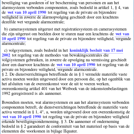
beveiliging van goederen of ter bescherming van personen en aan het
alarmsysteem verbonden componenten, zoals bedoeld in artikel 1, § 4, van
wet van 10 april 1990
de
tot regeling van de private en bijzondere
veiligheid in zoverre de alarmopvolging geschiedt door een krachtens
dezelfde wet vergunde alarmcentrale;
b) camerasystemen uitgerust met registratiesysteem en camerasystemen
wet van
die zijn uitgerust om beelden door te sturen naar een krachtens de
10 april 1990
tot regeling van de private en bijzondere veiligheid, vergunde
alarmcentrale;
koninklijk besluit van 17 mei
c) volgsystemen, zoals bedoeld in het
2002
tot regeling van de methodes van bewakingscentrales die
volgsystemen gebruiken, in zoverre de opvolging na vermissing geschiedt
wet van 10 april 1990
door een daarvoor krachtens de
tot regeling van de
private en bijzondere veiligheid, vergunde alarmcentrale.
§ 2. De dienstverrichtingen betreffende de in § 1 vermelde materiële vaste
activa moeten worden uitgevoerd door een persoon die, op het ogenblik van
het afsluiten van de overeenkomst voor de uit te voeren werken,
overeenkomstig artikel 401 van het Wetboek van de inkomstenbelastingen
1992 geregistreerd is als aannemer.
Bovendien moeten, wat alarmsystemen en aan het alarmsysteem verbonden
componenten betreft, de dienstverrichtingen betreffende de materiële vaste
activa vermeld in § 1, 4°, a, worden uitgevoerd door een overeenkomstig de
wet van 10 april 1990
tot regeling van de private en bijzondere veiligheid
erkende beveiligingsonderneming. § 3. De aannemer of onderneming
bedoeld in § 2 garandeert de conformiteit van het materieel op basis van de
elementen die voorkomen in bijlage IIquater.