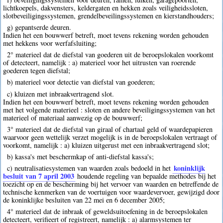
lichtkoepels, dakvensters, keldergaten en hekken zoals veiligheidssloten,
slotbeveiligingssystemen, grendelbeveilingssystemen en kierstandhouders;
g) gepantserde deuren.
Indien het een bouwwerf betreft, moet tevens rekening worden gehouden
met hekkens voor werfafsluiting;
2° materieel dat de diefstal van goederen uit de beroepslokalen voorkomt
of detecteert, namelijk : a) materieel voor het uitrusten van roerende
goederen tegen diefstal;
b) materieel voor detectie van diefstal van goederen;
c) kluizen met inbraakvertragend slot.
Indien het een bouwwerf betreft, moet tevens rekening worden gehouden
met het volgende materieel : sloten en andere beveiligingssystemen van het
materieel of materiaal aanwezig op de bouwwerf;
3° materieel dat de diefstal van giraal of chartaal geld of waardepapieren
waarvoor geen wettelijk verzet mogelijk is in de beroepslokalen vertraagt of
voorkomt, namelijk : a) kluizen uitgerust met een inbraakvertragend slot;
b) kassa's met beschermkap of anti-diefstal kassa's;
koninklijk
c) neutralisatiesystemen van waarden zoals bedoeld in het
besluit van 7 april 2003
houdende regeling van bepaalde methodes bij het
toezicht op en de bescherming bij het vervoer van waarden en betreffende de
technische kenmerken van de voertuigen voor waardevervoer, gewijzigd door
de koninklijke besluiten van 22 mei en 6 december 2005;
4° materieel dat de inbraak of geweldsuitoefening in de beroepslokalen
detecteert, verifieert of registreert, namelijk : a) alarmsystemen ter