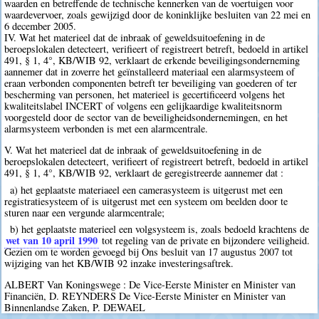
waarden en betreffende de technische kennerken van de voertuigen voor
waardevervoer, zoals gewijzigd door de koninklijke besluiten van 22 mei en
6 december 2005.
IV. Wat het materieel dat de inbraak of geweldsuitoefening in de
beroepslokalen detecteert, verifieert of registreert betreft, bedoeld in artikel
491, § 1, 4°, KB/WIB 92, verklaart de erkende beveiligingsonderneming
aannemer dat in zoverre het geïnstalleerd materiaal een alarmsysteem of
eraan verbonden componenten betreft ter beveiliging van goederen of ter
bescherming van personen, het materieel is gecertificeerd volgens het
kwaliteitslabel INCERT of volgens een gelijkaardige kwaliteitsnorm
voorgesteld door de sector van de beveiligheidsondernemingen, en het
alarmsysteem verbonden is met een alarmcentrale.
V. Wat het materieel dat de inbraak of geweldsuitoefening in de
beroepslokalen detecteert, verifieert of registreert betreft, bedoeld in artikel
491, § 1, 4°, KB/WIB 92, verklaart de geregistreerde aannemer dat :
a) het geplaatste materiaeel een camerasysteem is uitgerust met een
registratiesysteem of is uitgerust met een systeem om beelden door te
sturen naar een vergunde alarmcentrale;
b) het geplaatste materieel een volgsysteem is, zoals bedoeld krachtens de
wet van 10 april 1990
tot regeling van de private en bijzondere veiligheid.
Gezien om te worden gevoegd bij Ons besluit van 17 augustus 2007 tot
wijziging van het KB/WIB 92 inzake investeringsaftrek.
ALBERT Van Koningswege : De Vice-Eerste Minister en Minister van
Financiën, D. REYNDERS De Vice-Eerste Minister en Minister van
Binnenlandse Zaken, P. DEWAEL