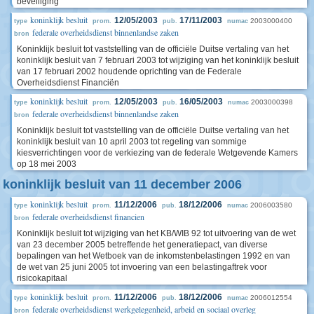
beveiliging
koninklijk besluit
12/05/2003
17/11/2003
2003000400
type
prom.
pub.
numac
federale overheidsdienst binnenlandse zaken
bron
Koninklijk besluit tot vaststelling van de officiële Duitse vertaling van het
koninklijk besluit van 7 februari 2003 tot wijziging van het koninklijk besluit
van 17 februari 2002 houdende oprichting van de Federale
Overheidsdienst Financiën
koninklijk besluit
12/05/2003
16/05/2003
2003000398
type
prom.
pub.
numac
federale overheidsdienst binnenlandse zaken
bron
Koninklijk besluit tot vaststelling van de officiële Duitse vertaling van het
koninklijk besluit van 10 april 2003 tot regeling van sommige
kiesverrichtingen voor de verkiezing van de federale Wetgevende Kamers
op 18 mei 2003
koninklijk besluit van 11 december 2006
koninklijk besluit
11/12/2006
18/12/2006
2006003580
type
prom.
pub.
numac
federale overheidsdienst financien
bron
Koninklijk besluit tot wijziging van het KB/WIB 92 tot uitvoering van de wet
van 23 december 2005 betreffende het generatiepact, van diverse
bepalingen van het Wetboek van de inkomstenbelastingen 1992 en van
de wet van 25 juni 2005 tot invoering van een belastingaftrek voor
risicokapitaal
koninklijk besluit
11/12/2006
18/12/2006
2006012554
type
prom.
pub.
numac
federale overheidsdienst werkgelegenheid, arbeid en sociaal overleg
bron