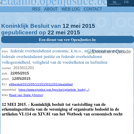
^
-
NL
FR
RSS
ABOUT
WEB LOG
CONTACT
Koninklijk Besluit van
12
mei
2015
gepubliceerd op
22
mei
2015
Een dienst van vzw OpenJustice.be
federale overheidsdienst economie, k.m.o., middenstand en energie,
bron
federale overheidsdienst justitie en federale overheidsdienst
volksgezondheid, veiligheid van de voedselketen en leefmilieu
2015011201
numac
22/05/2015
pub.
12/05/2015
prom.
ELI
eli/besluit/2015/05/12/2015011201/staatsblad
staatsblad
https://www.ejustice.just.fgov.be/cgi/article_body(...)
links
Raad van State (chrono)
12 MEI 2015. - Koninklijk besluit tot vaststelling van de
erkenningscriteria van de vereniging of organisatie bedoeld in de
artikelen VI.114 en XIV.81 van het Wetboek van economisch recht