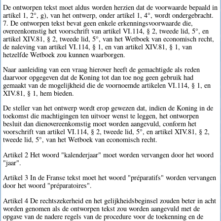
De ontworpen tekst moet aldus worden herzien dat de voorwaarde bepaald in
artikel 1, 2°, g), van het ontwerp, onder artikel 1, 4°, wordt ondergebracht.
7. De ontworpen tekst bevat geen enkele erkenningsvoorwaarde die,
overeenkomstig het voorschrift van artikel VI.114, § 2, tweede lid, 5°, en
artikel XIV.81, § 2, tweede lid, 5°, van het Wetboek van economisch recht,
de naleving van artikel VI.114, § 1, en van artikel XIV.81, § 1, van
hetzelfde Wetboek zou kunnen waarborgen.
Naar aanleiding van een vraag hierover heeft de gemachtigde als reden
daarvoor opgegeven dat de Koning tot dan toe nog geen gebruik had
gemaakt van de mogelijkheid die de voornoemde artikelen VI.114, § 1, en
XIV.81, § 1, hem bieden.
De steller van het ontwerp wordt erop gewezen dat, indien de Koning in de
toekomst die machtigingen ten uitvoer wenst te leggen, het ontworpen
besluit dan dienovereenkomstig moet worden aangevuld, conform het
voorschrift van artikel VI.114, § 2, tweede lid, 5°, en artikel XIV.81, § 2,
tweede lid, 5°, van het Wetboek van economisch recht.
Artikel 2 Het woord "kalenderjaar" moet worden vervangen door het woord
"jaar".
Artikel 3 In de Franse tekst moet het woord "préparatifs" worden vervangen
door het woord "préparatoires".
Artikel 4 De rechtszekerheid en het gelijkheidsbeginsel zouden beter in acht
worden genomen als de ontworpen tekst zou worden aangevuld met de
opgave van de nadere regels van de procedure voor de toekenning en de