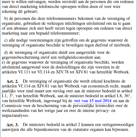
meer te willen ontvangen, worden verstrekt aan de personen die om redenen
van direct marketing telefonische oproepen willen doen of voor wier
rekening dit gebeurt;
b) de personen die deze telefoonnummers bekomen van de vereniging of
organisatie, gebruiken de verkregen inlichtingen uitsluitend om na te gaan
of een abonnee zich niet heeft verzet tegen oproepen om redenen van direct
marketing naar een bepaald telefoonnummer;
c) alle nodige voorzieningen zijn getroffen om de gegevens waarover de
vereniging of organisatie beschikt te beveiligen tegen diefstal of misbruik;
d) de vereniging of organisatie duidt een aangestelde voor de
gegevensbescherming en/of een veiligheidsconsulent aan;
e) de gegevens waarover de vereniging of organisatie beschikt, worden
uitsluitend aangewend voor de doelstellingen die zijn voorzien in de
artikelen VI.111 tot VI.114 en XIV.78 tot XIV.81 van hetzelfde Wetboek.
Art. 2.
De vereniging of organisatie die wordt erkend krachtens de
artikelen VI.114 en XIV.81 van het Wetboek van economisch recht, maakt
jaarlijks voor eind maart een verslag over aan de minister bedoeld in artikel
I.1, 3°, van hetzelfde Wetboek, aan de minister bedoeld in artikel I.8, 36°,
wet van 15 mei 2014
van hetzelfde Wetboek, ingevoegd bij de
en aan de
Commissie voor de bescherming van de persoonlijke levenssfeer over de
werkzaamheden van het vorige jaar en over de interne privacy- en
impactanalyses.
Art. 3.
De ministers bedoeld in artikel 2 kunnen een vertegenwoordiger
aanwijzen die alle bijeenkomsten van de statutaire organen kan bijwonen.