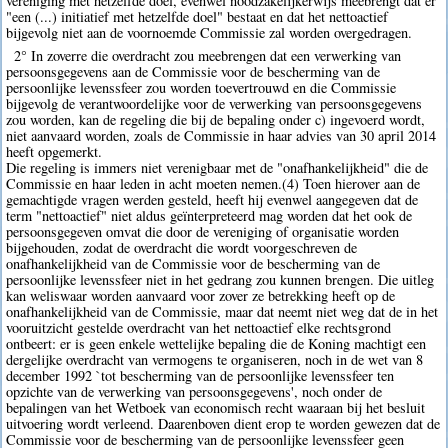
vereniging met hetzelfde doel, evenwel noodzakelijkerwijs meebrengt dat er
"een (...) initiatief met hetzelfde doel" bestaat en dat het nettoactief
bijgevolg niet aan de voornoemde Commissie zal worden overgedragen.
2° In zoverre die overdracht zou meebrengen dat een verwerking van
persoonsgegevens aan de Commissie voor de bescherming van de
persoonlijke levenssfeer zou worden toevertrouwd en die Commissie
bijgevolg de verantwoordelijke voor de verwerking van persoonsgegevens
zou worden, kan de regeling die bij de bepaling onder c) ingevoerd wordt,
niet aanvaard worden, zoals de Commissie in haar advies van 30 april 2014
heeft opgemerkt.
Die regeling is immers niet verenigbaar met de "onafhankelijkheid" die de
Commissie en haar leden in acht moeten nemen.(4) Toen hierover aan de
gemachtigde vragen werden gesteld, heeft hij evenwel aangegeven dat de
term "nettoactief" niet aldus geïnterpreteerd mag worden dat het ook de
persoonsgegeven omvat die door de vereniging of organisatie worden
bijgehouden, zodat de overdracht die wordt voorgeschreven de
onafhankelijkheid van de Commissie voor de bescherming van de
persoonlijke levenssfeer niet in het gedrang zou kunnen brengen. Die uitleg
kan weliswaar worden aanvaard voor zover ze betrekking heeft op de
onafhankelijkheid van de Commissie, maar dat neemt niet weg dat de in het
vooruitzicht gestelde overdracht van het nettoactief elke rechtsgrond
ontbeert: er is geen enkele wettelijke bepaling die de Koning machtigt een
dergelijke overdracht van vermogens te organiseren, noch in de wet van 8
december 1992 `tot bescherming van de persoonlijke levenssfeer ten
opzichte van de verwerking van persoonsgegevens', noch onder de
bepalingen van het Wetboek van economisch recht waaraan bij het besluit
uitvoering wordt verleend. Daarenboven dient erop te worden gewezen dat de
Commissie voor de bescherming van de persoonlijke levenssfeer geen