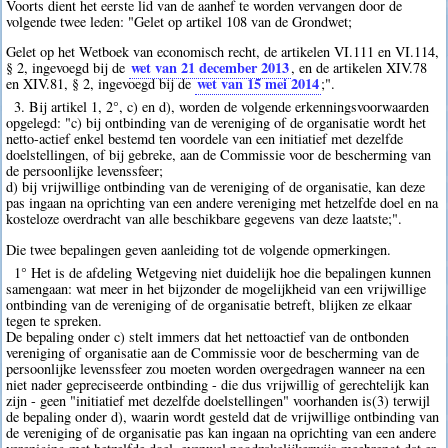
Voorts dient het eerste lid van de aanhef te worden vervangen door de
volgende twee leden: "Gelet op artikel 108 van de Grondwet;
Gelet op het Wetboek van economisch recht, de artikelen VI.111 en VI.114,
wet van 21 december 2013
§ 2, ingevoegd bij de
, en de artikelen XIV.78
wet van 15 mei 2014
en XIV.81, § 2, ingevoegd bij de
;".
3. Bij artikel 1, 2°, c) en d), worden de volgende erkenningsvoorwaarden
opgelegd: "c) bij ontbinding van de vereniging of de organisatie wordt het
netto-actief enkel bestemd ten voordele van een initiatief met dezelfde
doelstellingen, of bij gebreke, aan de Commissie voor de bescherming van
de persoonlijke levenssfeer;
d) bij vrijwillige ontbinding van de vereniging of de organisatie, kan deze
pas ingaan na oprichting van een andere vereniging met hetzelfde doel en na
kosteloze overdracht van alle beschikbare gegevens van deze laatste;".
Die twee bepalingen geven aanleiding tot de volgende opmerkingen.
1° Het is de afdeling Wetgeving niet duidelijk hoe die bepalingen kunnen
samengaan: wat meer in het bijzonder de mogelijkheid van een vrijwillige
ontbinding van de vereniging of de organisatie betreft, blijken ze elkaar
tegen te spreken.
De bepaling onder c) stelt immers dat het nettoactief van de ontbonden
vereniging of organisatie aan de Commissie voor de bescherming van de
persoonlijke levenssfeer zou moeten worden overgedragen wanneer na een
niet nader gepreciseerde ontbinding - die dus vrijwillig of gerechtelijk kan
zijn - geen "initiatief met dezelfde doelstellingen" voorhanden is(3) terwijl
de bepaling onder d), waarin wordt gesteld dat de vrijwillige ontbinding van
de vereniging of de organisatie pas kan ingaan na oprichting van een andere