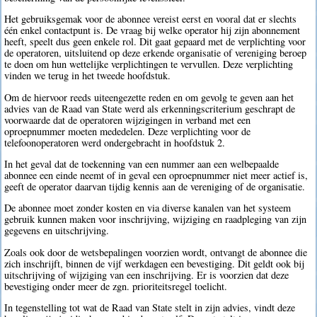
Het gebruiksgemak voor de abonnee vereist eerst en vooral dat er slechts
één enkel contactpunt is. De vraag bij welke operator hij zijn abonnement
heeft, speelt dus geen enkele rol. Dit gaat gepaard met de verplichting voor
de operatoren, uitsluitend op deze erkende organisatie of vereniging beroep
te doen om hun wettelijke verplichtingen te vervullen. Deze verplichting
vinden we terug in het tweede hoofdstuk.
Om de hiervoor reeds uiteengezette reden en om gevolg te geven aan het
advies van de Raad van State werd als erkenningscriterium geschrapt de
voorwaarde dat de operatoren wijzigingen in verband met een
oproepnummer moeten mededelen. Deze verplichting voor de
telefoonoperatoren werd ondergebracht in hoofdstuk 2.
In het geval dat de toekenning van een nummer aan een welbepaalde
abonnee een einde neemt of in geval een oproepnummer niet meer actief is,
geeft de operator daarvan tijdig kennis aan de vereniging of de organisatie.
De abonnee moet zonder kosten en via diverse kanalen van het systeem
gebruik kunnen maken voor inschrijving, wijziging en raadpleging van zijn
gegevens en uitschrijving.
Zoals ook door de wetsbepalingen voorzien wordt, ontvangt de abonnee die
zich inschrijft, binnen de vijf werkdagen een bevestiging. Dit geldt ook bij
uitschrijving of wijziging van een inschrijving. Er is voorzien dat deze
bevestiging onder meer de zgn. prioriteitsregel toelicht.
In tegenstelling tot wat de Raad van State stelt in zijn advies, vindt deze