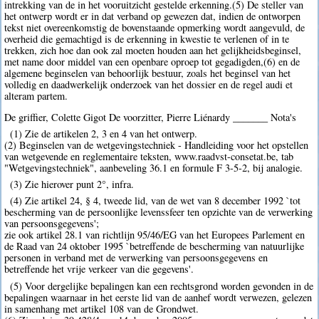
intrekking van de in het vooruitzicht gestelde erkenning.(5) De steller van
het ontwerp wordt er in dat verband op gewezen dat, indien de ontworpen
tekst niet overeenkomstig de bovenstaande opmerking wordt aangevuld, de
overheid die gemachtigd is de erkenning in kwestie te verlenen of in te
trekken, zich hoe dan ook zal moeten houden aan het gelijkheidsbeginsel,
met name door middel van een openbare oproep tot gegadigden,(6) en de
algemene beginselen van behoorlijk bestuur, zoals het beginsel van het
volledig en daadwerkelijk onderzoek van het dossier en de regel audi et
alteram partem.
De griffier, Colette Gigot De voorzitter, Pierre Liénardy _______ Nota's
(1) Zie de artikelen 2, 3 en 4 van het ontwerp.
(2) Beginselen van de wetgevingstechniek - Handleiding voor het opstellen
van wetgevende en reglementaire teksten, www.raadvst-consetat.be, tab
"Wetgevingstechniek", aanbeveling 36.1 en formule F 3-5-2, bij analogie.
(3) Zie hierover punt 2°, infra.
(4) Zie artikel 24, § 4, tweede lid, van de wet van 8 december 1992 `tot
bescherming van de persoonlijke levenssfeer ten opzichte van de verwerking
van persoonsgegevens';
zie ook artikel 28.1 van richtlijn 95/46/EG van het Europees Parlement en
de Raad van 24 oktober 1995 `betreffende de bescherming van natuurlijke
personen in verband met de verwerking van persoonsgegevens en
betreffende het vrije verkeer van die gegevens'.
(5) Voor dergelijke bepalingen kan een rechtsgrond worden gevonden in de
bepalingen waarnaar in het eerste lid van de aanhef wordt verwezen, gelezen
in samenhang met artikel 108 van de Grondwet.