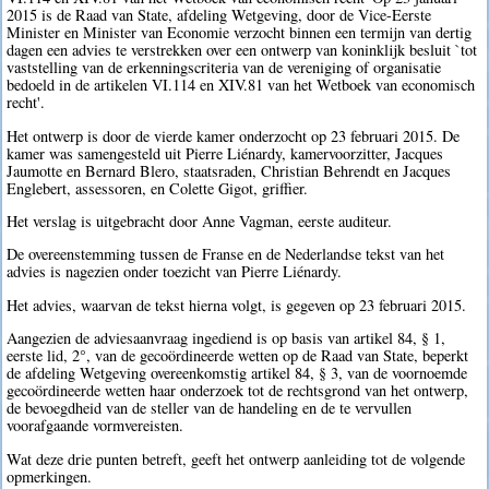
2015 is de Raad van State, afdeling Wetgeving, door de Vice-Eerste
Minister en Minister van Economie verzocht binnen een termijn van dertig
dagen een advies te verstrekken over een ontwerp van koninklijk besluit `tot
vaststelling van de erkenningscriteria van de vereniging of organisatie
bedoeld in de artikelen VI.114 en XIV.81 van het Wetboek van economisch
recht'.
Het ontwerp is door de vierde kamer onderzocht op 23 februari 2015. De
kamer was samengesteld uit Pierre Liénardy, kamervoorzitter, Jacques
Jaumotte en Bernard Blero, staatsraden, Christian Behrendt en Jacques
Englebert, assessoren, en Colette Gigot, griffier.
Het verslag is uitgebracht door Anne Vagman, eerste auditeur.
De overeenstemming tussen de Franse en de Nederlandse tekst van het
advies is nagezien onder toezicht van Pierre Liénardy.
Het advies, waarvan de tekst hierna volgt, is gegeven op 23 februari 2015.
Aangezien de adviesaanvraag ingediend is op basis van artikel 84, § 1,
eerste lid, 2°, van de gecoördineerde wetten op de Raad van State, beperkt
de afdeling Wetgeving overeenkomstig artikel 84, § 3, van de voornoemde
gecoördineerde wetten haar onderzoek tot de rechtsgrond van het ontwerp,
de bevoegdheid van de steller van de handeling en de te vervullen
voorafgaande vormvereisten.
Wat deze drie punten betreft, geeft het ontwerp aanleiding tot de volgende
opmerkingen.