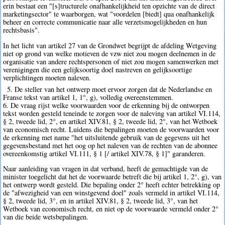
erin bestaat een "[s]tructurele onafhankelijkheid ten opzichte van de direct
marketingsector" te waarborgen, wat "voordelen [biedt] qua onafhankelijk
beheer en correcte communicatie naar alle verzetsmogelijkheden en hun
rechtsbasis".
In het licht van artikel 27 van de Grondwet begrijpt de afdeling Wetgeving
niet op grond van welke motieven de vzw niet zou mogen deelnemen in de
organisatie van andere rechtspersonen of niet zou mogen samenwerken met
verenigingen die een gelijksoortig doel nastreven en gelijksoortige
verplichtingen moeten naleven.
5. De steller van het ontwerp moet ervoor zorgen dat de Nederlandse en
Franse tekst van artikel 1, 1°, g), volledig overeenstemmen.
6. De vraag rijst welke voorwaarden voor de erkenning bij de ontworpen
tekst worden gesteld teneinde te zorgen voor de naleving van artikel VI.114,
§ 2, tweede lid, 2°, en artikel XIV.81, § 2, tweede lid, 2°, van het Wetboek
van economisch recht. Luidens die bepalingen moeten de voorwaarden voor
de erkenning met name "het uitsluitende gebruik van de gegevens uit het
gegevensbestand met het oog op het naleven van de rechten van de abonnee
overeenkomstig artikel VI.111, § 1 [/ artikel XIV.78, § 1]" garanderen.
Naar aanleiding van vragen in dat verband, heeft de gemachtigde van de
minister toegelicht dat het de voorwaarde betreft die bij artikel 1, 2°, g), van
het ontwerp wordt gesteld. Die bepaling onder 2° heeft echter betrekking op
de "afwezigheid van een winstgevend doel" zoals vermeld in artikel VI.114,
§ 2, tweede lid, 3°, en in artikel XIV.81, § 2, tweede lid, 3°, van het
Wetboek van economisch recht, en niet op de voorwaarde vermeld onder 2°
van die beide wetsbepalingen.