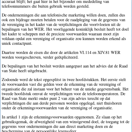
accuraat blijft; het gaat hier in het bijzonder om mededeling van
telefoonnummers die buiten gebruik worden gesteld.
De ondernemingen die aan telefonische marketing willen doen, zullen dus
ook een bijdrage moeten betalen voor de raadpleging van de gegevens van
de vereniging in het kader van de verplichtingen die voortvloeien uit de
bepalingen van het WER. Het voorliggende koninklijk besluit heeft tot doel
het kader te scheppen met de precieze voorwaarden waaraan moet zijn
voldaan opdat een vereniging of organisatie zou kunnen worden erkend als
uniek contactpunt.
Daartoe worden de eisen die door de artikelen VI.114 en XIV.81 WER
worden voorgeschreven, verder geëxpliciteerd.
De bepalingen van het besluit werden aangepast aan het advies dat de Raad
van State heeft uitgebracht.
Zodoende werd de tekst opgesplitst in twee hoofdstukken. Het eerste stelt
de voorwaarden vast die gelden voor de erkenning van de vereniging of
organisatie die zal instaan voor het beheer van de unieke gegevensbank. Het
tweede hoofdstuk omvat de verplichtingen voor de telefoonoperatoren. De
Raad van State merkt onder punt 2 van zijn advies terecht op dat
verplichtingen die aan derde personen worden opgelegd, niet thuishoren
onder de erkenningsvoorwaarden van de vereniging of organisatie.
In artikel 1 zijn de erkenningsvoorwaarden opgenomen. Ze slaan op het
gebruiksgemak, de afwezigheid van een winstgevend doel, de toegang tot de
gegevens voor ondernemingen die aan direct marketing doen en de
bescherming van de persoonlijke levenssfeer.