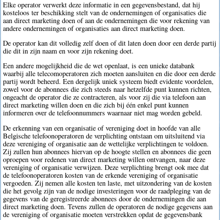
Elke operator verwerkt deze informatie in een gegevensbestand, dat hij
kosteloos ter beschikking stelt van de ondernemingen of organisaties die
aan direct marketing doen of aan de ondernemingen die voor rekening van
andere ondernemingen of organisaties aan direct marketing doen.
De operator kan dit volledig zelf doen of dit laten doen door een derde partij
die dit in zijn naam en voor zijn rekening doet.
Een andere mogelijkheid die de wet openlaat, is een unieke databank
waarbij alle telecomoperatoren zich moeten aansluiten en die door een derde
partij wordt beheerd. Een dergelijk uniek systeem biedt evidente voordelen,
zowel voor de abonnees die zich steeds naar hetzelfde punt kunnen richten,
ongeacht de operator die ze contracteren, als voor zij die via telefoon aan
direct marketing willen doen en die zich bij één enkel punt kunnen
informeren over de telefoonnummers waarnaar niet mag worden gebeld.
De erkenning van een organisatie of vereniging doet in hoofde van alle
Belgische telefoonoperatoren de verplichting ontstaan om uitsluitend via
deze vereniging of organisatie aan de wettelijke verplichtingen te voldoen.
Zij zullen hun abonnees hiervan op de hoogte stellen en abonnees die geen
oproepen voor redenen van direct marketing willen ontvangen, naar deze
vereniging of organisatie verwijzen. Deze verplichting brengt ook mee dat
de telefoonoperatoren kosten van de erkende vereniging of organisatie
vergoeden. Zij nemen alle kosten ten laste, met uitzondering van de kosten
die het gevolg zijn van de nodige investeringen voor de raadpleging van de
gegevens van de geregistreerde abonnees door de ondernemingen die aan
direct marketing doen. Tevens zullen de operatoren de nodige gegevens aan
de vereniging of organisatie moeten verstrekken opdat de gegevensbank