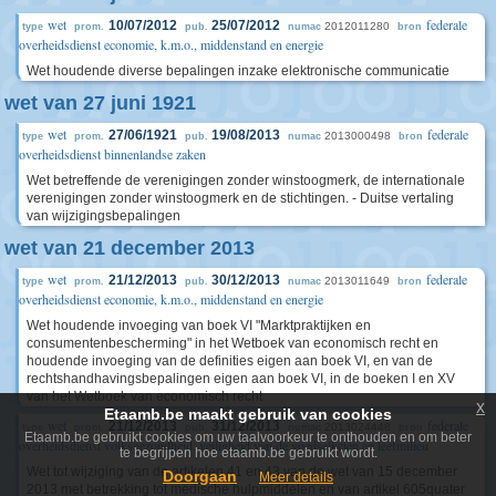
wet
federale
10/07/2012
25/07/2012
2012011280
type
prom.
pub.
numac
bron
overheidsdienst economie, k.m.o., middenstand en energie
Wet houdende diverse bepalingen inzake elektronische communicatie
wet van 27 juni 1921
wet
federale
27/06/1921
19/08/2013
2013000498
type
prom.
pub.
numac
bron
overheidsdienst binnenlandse zaken
Wet betreffende de verenigingen zonder winstoogmerk, de internationale
verenigingen zonder winstoogmerk en de stichtingen. - Duitse vertaling
van wijzigingsbepalingen
wet van 21 december 2013
wet
federale
21/12/2013
30/12/2013
2013011649
type
prom.
pub.
numac
bron
overheidsdienst economie, k.m.o., middenstand en energie
Wet houdende invoeging van boek VI "Marktpraktijken en
consumentenbescherming" in het Wetboek van economisch recht en
houdende invoeging van de definities eigen aan boek VI, en van de
rechtshandhavingsbepalingen eigen aan boek VI, in de boeken I en XV
van het Wetboek van economisch recht
x
Etaamb.be maakt gebruik van cookies
wet
federale
21/12/2013
31/12/2013
2013024448
type
prom.
pub.
numac
bron
Etaamb.be gebruikt cookies om uw taalvoorkeur te onthouden en om beter
overheidsdienst volksgezondheid, veiligheid van de voedselketen en leefmilieu
te begrijpen hoe etaamb.be gebruikt wordt.
Wet tot wijziging van de artikelen 41 en 43 van de wet van 15 december
Doorgaan
Meer details
2013 met betrekking tot medische hulpmiddelen en van artikel 605quater