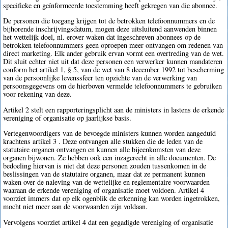
specifieke en geïnformeerde toestemming heeft gekregen van die abonnee.
De personen die toegang krijgen tot de betrokken telefoonnummers en de
bijhorende inschrijvingsdatum, mogen deze uitsluitend aanwenden binnen
het wettelijk doel, nl. erover waken dat ingeschreven abonnees op de
betrokken telefoonnummers geen oproepen meer ontvangen om redenen van
direct marketing. Elk ander gebruik ervan vormt een overtreding van de wet.
Dit sluit echter niet uit dat deze personen een verwerker kunnen mandateren
conform het artikel 1, § 5, van de wet van 8 december 1992 tot bescherming
van de persoonlijke levenssfeer ten opzichte van de verwerking van
persoonsgegevens om de hierboven vermelde telefoonnummers te gebruiken
voor rekening van deze.
Artikel 2 stelt een rapporteringsplicht aan de ministers in lastens de erkende
vereniging of organisatie op jaarlijkse basis.
Vertegenwoordigers van de bevoegde ministers kunnen worden aangeduid
krachtens artikel 3 . Deze ontvangen alle stukken die de leden van de
statutaire organen ontvangen en kunnen alle bijeenkomsten van deze
organen bijwonen. Ze hebben ook een inzagerecht in alle documenten. De
bedoeling hiervan is niet dat deze personen zouden tussenkomen in de
beslissingen van de statutaire organen, maar dat ze permanent kunnen
waken over de naleving van de wettelijke en reglementaire voorwaarden
waaraan de erkende vereniging of organisatie moet voldoen. Artikel 4
voorziet immers dat op elk ogenblik de erkenning kan worden ingetrokken,
mocht niet meer aan de voorwaarden zijn voldaan.
Vervolgens voorziet artikel 4 dat een gegadigde vereniging of organisatie