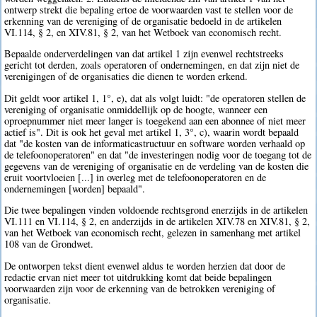
ontwerp strekt die bepaling ertoe de voorwaarden vast te stellen voor de
erkenning van de vereniging of de organisatie bedoeld in de artikelen
VI.114, § 2, en XIV.81, § 2, van het Wetboek van economisch recht.
Bepaalde onderverdelingen van dat artikel 1 zijn evenwel rechtstreeks
gericht tot derden, zoals operatoren of ondernemingen, en dat zijn niet de
verenigingen of de organisaties die dienen te worden erkend.
Dit geldt voor artikel 1, 1°, e), dat als volgt luidt: "de operatoren stellen de
vereniging of organisatie onmiddellijk op de hoogte, wanneer een
oproepnummer niet meer langer is toegekend aan een abonnee of niet meer
actief is". Dit is ook het geval met artikel 1, 3°, c), waarin wordt bepaald
dat "de kosten van de informaticastructuur en software worden verhaald op
de telefoonoperatoren" en dat "de investeringen nodig voor de toegang tot de
gegevens van de vereniging of organisatie en de verdeling van de kosten die
eruit voortvloeien [...] in overleg met de telefoonoperatoren en de
ondernemingen [worden] bepaald".
Die twee bepalingen vinden voldoende rechtsgrond enerzijds in de artikelen
VI.111 en VI.114, § 2, en anderzijds in de artikelen XIV.78 en XIV.81, § 2,
van het Wetboek van economisch recht, gelezen in samenhang met artikel
108 van de Grondwet.
De ontworpen tekst dient evenwel aldus te worden herzien dat door de
redactie ervan niet meer tot uitdrukking komt dat beide bepalingen
voorwaarden zijn voor de erkenning van de betrokken vereniging of
organisatie.