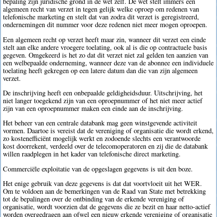
bepaling zijn juridische grond in de wet zelf. De wet stelt immers een
algemeen recht van verzet in tegen gelijk welke oproep om redenen van
telefonische marketing en stelt dat van zodra dit verzet is geregistreerd,
ondernemingen dit nummer voor deze redenen niet meer mogen oproepen.
Een algemeen recht op verzet heeft maar zin, wanneer dit verzet een einde
stelt aan elke andere vroegere toelating, ook al is die op contractuele basis
gegeven. Omgekeerd is het zo dat dit verzet niet zal gelden ten aanzien van
een welbepaalde onderneming, wanneer deze van de abonnee een individuele
toelating heeft gekregen op een latere datum dan die van zijn algemeen
verzet.
De inschrijving heeft een onbepaalde geldigheidsduur. Uitschrijving, het
niet langer toegekend zijn van een oproepnummer of het niet meer actief
zijn van een oproepnummer maken een einde aan de inschrijving.
Het beheer van een centrale databank mag geen winstgevende activiteit
vormen. Daartoe is vereist dat de vereniging of organisatie die wordt erkend,
zo kostenefficiënt mogelijk werkt en zodoende slechts een verantwoorde
kost doorrekent, verdeeld over de telecomoperatoren en zij die de databank
willen raadplegen in het kader van telefonische direct marketing.
Commerciële exploitatie van de opgeslagen gegevens is uit den boze.
Het enige gebruik van deze gegevens is dat dat voortvloeit uit het WER.
Om te voldoen aan de bemerkingen van de Raad van State met betrekking
tot de bepalingen over de ontbinding van de erkende vereniging of
organisatie, wordt voorzien dat de gegevens die ze bezit en haar netto-actief
worden overgedragen aan ofwel een nieuw erkende vereniging of organisatie