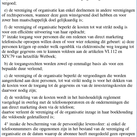
vergoed;
e) de vereniging of organisatie kan enkel deelnemen in andere verenigingen
of rechtspersonen, wanneer deze geen winstgevend doel hebben en voor
zover hun maatschappelijk doel gelijkaardig is;
f) de vereniging of organisatie beperkt de kosten tot wat strikt nodig is
voor een efficiënte uitvoering van haar opdracht;
3° inzake toegang voor personen die om redenen van direct marketing
telefonische oproepen willen doen of voor wier rekening dit gebeurt: a) deze
personen krijgen op eender welk ogenblik via elektronische weg toegang tot
de nodige gegevens om te kunnen voldoen aan de artikelen VI.112 en
XIV.79 van hetzelfde Wetboek;
b) de toegangsrechten worden zowel op eenmalige basis als voor een
bepaalde duur verleend;
c) de vereniging of de organisatie beperkt de vergoedingen die worden
aangerekend aan deze personen, tot wat strikt nodig is voor het dekken van
de kosten voor de toegang tot de gegevens en van de investeringskosten die
daarvoor nodig zijn;
d) de verdeling van de kosten wordt in het huishoudelijk reglement
vastgelegd in overleg met de telefoonoperatoren en de ondernemingen die
aan direct marketing doen via de telefoon;
daartoe verleent de vereniging of de organisatie inzage in haar boekhouding
die voldoende gedetailleerd is;
4° inzake de bescherming van de persoonlijke levenssfeer: a) enkel de
telefoonnummers die opgenomen zijn in het bestand van de vereniging of
organisatie en de datum waarop de abonnee heeft meegedeeld geen oproepen