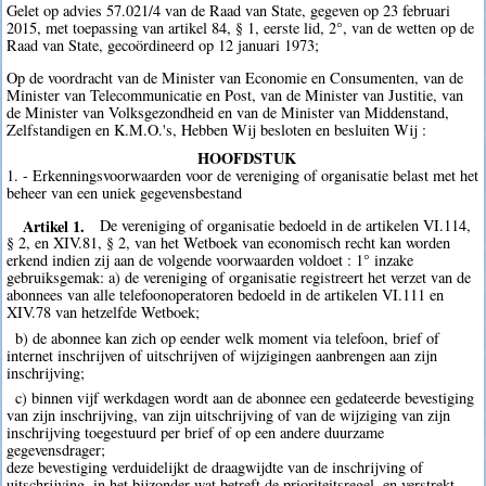
Gelet op advies 57.021/4 van de Raad van State, gegeven op 23 februari
2015, met toepassing van artikel 84, § 1, eerste lid, 2°, van de wetten op de
Raad van State, gecoördineerd op 12 januari 1973;
Op de voordracht van de Minister van Economie en Consumenten, van de
Minister van Telecommunicatie en Post, van de Minister van Justitie, van
de Minister van Volksgezondheid en van de Minister van Middenstand,
Zelfstandigen en K.M.O.'s, Hebben Wij besloten en besluiten Wij :
HOOFDSTUK
1. - Erkenningsvoorwaarden voor de vereniging of organisatie belast met het
beheer van een uniek gegevensbestand
Artikel 1.
De vereniging of organisatie bedoeld in de artikelen VI.114,
§ 2, en XIV.81, § 2, van het Wetboek van economisch recht kan worden
erkend indien zij aan de volgende voorwaarden voldoet : 1° inzake
gebruiksgemak: a) de vereniging of organisatie registreert het verzet van de
abonnees van alle telefoonoperatoren bedoeld in de artikelen VI.111 en
XIV.78 van hetzelfde Wetboek;
b) de abonnee kan zich op eender welk moment via telefoon, brief of
internet inschrijven of uitschrijven of wijzigingen aanbrengen aan zijn
inschrijving;
c) binnen vijf werkdagen wordt aan de abonnee een gedateerde bevestiging
van zijn inschrijving, van zijn uitschrijving of van de wijziging van zijn
inschrijving toegestuurd per brief of op een andere duurzame
gegevensdrager;
deze bevestiging verduidelijkt de draagwijdte van de inschrijving of
uitschrijving, in het bijzonder wat betreft de prioriteitsregel, en verstrekt