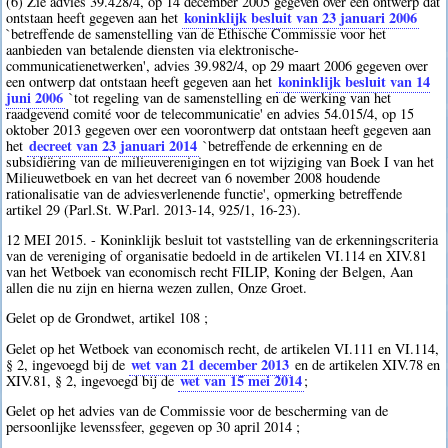
(6) Zie advies 39.428/4, op 14 december 2005 gegeven over een ontwerp dat
koninklijk besluit van 23 januari 2006
ontstaan heeft gegeven aan het
`betreffende de samenstelling van de Ethische Commissie voor het
aanbieden van betalende diensten via elektronische-
communicatienetwerken', advies 39.982/4, op 29 maart 2006 gegeven over
koninklijk besluit van 14
een ontwerp dat ontstaan heeft gegeven aan het
juni 2006
`tot regeling van de samenstelling en de werking van het
raadgevend comité voor de telecommunicatie' en advies 54.015/4, op 15
oktober 2013 gegeven over een voorontwerp dat ontstaan heeft gegeven aan
decreet van 23 januari 2014
het
`betreffende de erkenning en de
subsidiëring van de milieuverenigingen en tot wijziging van Boek I van het
Milieuwetboek en van het decreet van 6 november 2008 houdende
rationalisatie van de adviesverlenende functie', opmerking betreffende
artikel 29 (Parl.St. W.Parl. 2013-14, 925/1, 16-23).
12 MEI 2015. - Koninklijk besluit tot vaststelling van de erkenningscriteria
van de vereniging of organisatie bedoeld in de artikelen VI.114 en XIV.81
van het Wetboek van economisch recht FILIP, Koning der Belgen, Aan
allen die nu zijn en hierna wezen zullen, Onze Groet.
Gelet op de Grondwet, artikel 108 ;
Gelet op het Wetboek van economisch recht, de artikelen VI.111 en VI.114,
wet van 21 december 2013
§ 2, ingevoegd bij de
en de artikelen XIV.78 en
wet van 15 mei 2014
XIV.81, § 2, ingevoegd bij de
;
Gelet op het advies van de Commissie voor de bescherming van de
persoonlijke levenssfeer, gegeven op 30 april 2014 ;