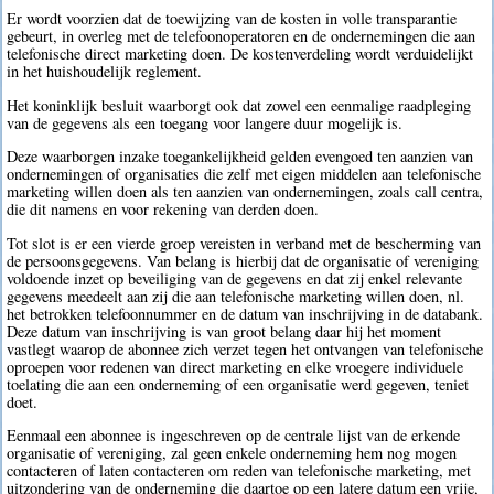
Er wordt voorzien dat de toewijzing van de kosten in volle transparantie
gebeurt, in overleg met de telefoonoperatoren en de ondernemingen die aan
telefonische direct marketing doen. De kostenverdeling wordt verduidelijkt
in het huishoudelijk reglement.
Het koninklijk besluit waarborgt ook dat zowel een eenmalige raadpleging
van de gegevens als een toegang voor langere duur mogelijk is.
Deze waarborgen inzake toegankelijkheid gelden evengoed ten aanzien van
ondernemingen of organisaties die zelf met eigen middelen aan telefonische
marketing willen doen als ten aanzien van ondernemingen, zoals call centra,
die dit namens en voor rekening van derden doen.
Tot slot is er een vierde groep vereisten in verband met de bescherming van
de persoonsgegevens. Van belang is hierbij dat de organisatie of vereniging
voldoende inzet op beveiliging van de gegevens en dat zij enkel relevante
gegevens meedeelt aan zij die aan telefonische marketing willen doen, nl.
het betrokken telefoonnummer en de datum van inschrijving in de databank.
Deze datum van inschrijving is van groot belang daar hij het moment
vastlegt waarop de abonnee zich verzet tegen het ontvangen van telefonische
oproepen voor redenen van direct marketing en elke vroegere individuele
toelating die aan een onderneming of een organisatie werd gegeven, teniet
doet.
Eenmaal een abonnee is ingeschreven op de centrale lijst van de erkende
organisatie of vereniging, zal geen enkele onderneming hem nog mogen
contacteren of laten contacteren om reden van telefonische marketing, met
uitzondering van de onderneming die daartoe op een latere datum een vrije,