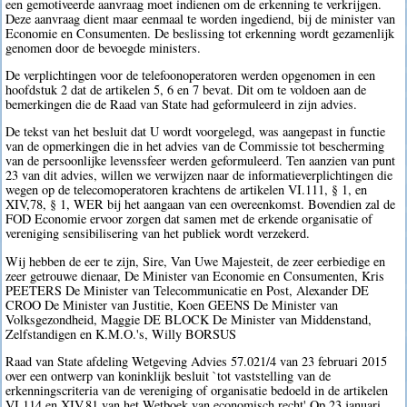
een gemotiveerde aanvraag moet indienen om de erkenning te verkrijgen.
Deze aanvraag dient maar eenmaal te worden ingediend, bij de minister van
Economie en Consumenten. De beslissing tot erkenning wordt gezamenlijk
genomen door de bevoegde ministers.
De verplichtingen voor de telefoonoperatoren werden opgenomen in een
hoofdstuk 2 dat de artikelen 5, 6 en 7 bevat. Dit om te voldoen aan de
bemerkingen die de Raad van State had geformuleerd in zijn advies.
De tekst van het besluit dat U wordt voorgelegd, was aangepast in functie
van de opmerkingen die in het advies van de Commissie tot bescherming
van de persoonlijke levenssfeer werden geformuleerd. Ten aanzien van punt
23 van dit advies, willen we verwijzen naar de informatieverplichtingen die
wegen op de telecomoperatoren krachtens de artikelen VI.111, § 1, en
XIV,78, § 1, WER bij het aangaan van een overeenkomst. Bovendien zal de
FOD Economie ervoor zorgen dat samen met de erkende organisatie of
vereniging sensibilisering van het publiek wordt verzekerd.
Wij hebben de eer te zijn, Sire, Van Uwe Majesteit, de zeer eerbiedige en
zeer getrouwe dienaar, De Minister van Economie en Consumenten, Kris
PEETERS De Minister van Telecommunicatie en Post, Alexander DE
CROO De Minister van Justitie, Koen GEENS De Minister van
Volksgezondheid, Maggie DE BLOCK De Minister van Middenstand,
Zelfstandigen en K.M.O.'s, Willy BORSUS
Raad van State afdeling Wetgeving Advies 57.021/4 van 23 februari 2015
over een ontwerp van koninklijk besluit `tot vaststelling van de
erkenningscriteria van de vereniging of organisatie bedoeld in de artikelen
VI.114 en XIV.81 van het Wetboek van economisch recht' Op 23 januari