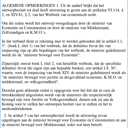
ALGEMENE OPMERKINGEN 1. Uit de aanhef blijkt dat het
ontwerpbesluit tot doel heeft uitvoering te geven aan de artikelen VI.114, §
2, en XIV.81, § 2, van het Wetboek van economisch recht.
Om die reden wordt het ontwerp voorgedragen door de minister van
Economie en Consumenten en door de minister van Middenstand,
Zelfstandigen en K.M.O.'s.
In dat verband dient er rekening mee te worden gehouden dat in artikel I.1,
3°, (boek I, titel 1) van het wetboek, dat de definities bevat die van
toepassing zijn op alle bepalingen van het wetboek, de minister gedefinieerd
wordt als de "minister bevoegd voor Economie".
Zijnerzijds omvat boek I, titel 2, van hetzelfde wetboek, dat de specifieke
definities bevat die eigen zijn aan bepaalde boeken, een artikel I.8, 36°,
waarin, voor de toepassing van boek XIV, de minister gedefinieerd wordt als
"de ministers bevoegd voor justitie en desgevallend economie, K.M.O. en
middenstand, en volksgezondheid".
Doordat geen afdoende reden is opgegeven voor het feit dat in casu de
betrokkenheid uitgesloten wordt van de ministers die respectievelijk
bevoegd zijn voor Justitie en Volksgezondheid, dienen ook zij aan de
Koning voor te stellen het ontworpen besluit vast te stellen en het te
medeondertekenen.
2. In artikel 5 van het ontwerpbesluit wordt de uitvoering ervan
opgedragen aan de minister bevoegd voor Economie en Consumenten en aan
de minister bevoegd voor Middenstand, ieder wat hem betreft.