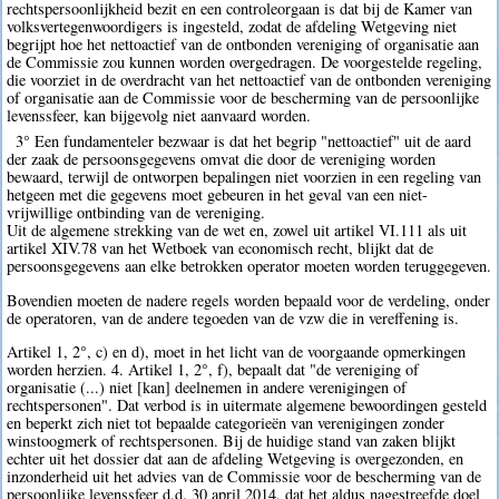
rechtspersoonlijkheid bezit en een controleorgaan is dat bij de Kamer van
volksvertegenwoordigers is ingesteld, zodat de afdeling Wetgeving niet
begrijpt hoe het nettoactief van de ontbonden vereniging of organisatie aan
de Commissie zou kunnen worden overgedragen. De voorgestelde regeling,
die voorziet in de overdracht van het nettoactief van de ontbonden vereniging
of organisatie aan de Commissie voor de bescherming van de persoonlijke
levenssfeer, kan bijgevolg niet aanvaard worden.
3° Een fundamenteler bezwaar is dat het begrip "nettoactief" uit de aard
der zaak de persoonsgegevens omvat die door de vereniging worden
bewaard, terwijl de ontworpen bepalingen niet voorzien in een regeling van
hetgeen met die gegevens moet gebeuren in het geval van een niet-
vrijwillige ontbinding van de vereniging.
Uit de algemene strekking van de wet en, zowel uit artikel VI.111 als uit
artikel XIV.78 van het Wetboek van economisch recht, blijkt dat de
persoonsgegevens aan elke betrokken operator moeten worden teruggegeven.
Bovendien moeten de nadere regels worden bepaald voor de verdeling, onder
de operatoren, van de andere tegoeden van de vzw die in vereffening is.
Artikel 1, 2°, c) en d), moet in het licht van de voorgaande opmerkingen
worden herzien. 4. Artikel 1, 2°, f), bepaalt dat "de vereniging of
organisatie (...) niet [kan] deelnemen in andere verenigingen of
rechtspersonen". Dat verbod is in uitermate algemene bewoordingen gesteld
en beperkt zich niet tot bepaalde categorieën van verenigingen zonder
winstoogmerk of rechtspersonen. Bij de huidige stand van zaken blijkt
echter uit het dossier dat aan de afdeling Wetgeving is overgezonden, en
inzonderheid uit het advies van de Commissie voor de bescherming van de
persoonlijke levenssfeer d.d. 30 april 2014, dat het aldus nagestreefde doel