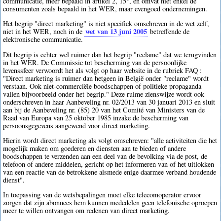
communicatie, meer bepaald in artikel 2, 15°, en omvat niet enkel de
consumenten zoals bepaald in het WER, maar evengoed ondernemingen.
Het begrip "direct marketing" is niet specifiek omschreven in de wet zelf,
wet van 13 juni 2005
niet in het WER, noch in de
betreffende de
elektronische communicatie.
Dit begrip is echter wel ruimer dan het begrip "reclame" dat we terugvinden
in het WER. De Commissie tot bescherming van de persoonlijke
levenssfeer verwoordt het als volgt op haar website in de rubriek FAQ :
"Direct marketing is ruimer dan hetgeen in België onder "reclame" wordt
verstaan. Ook niet-commerciële boodschappen of politieke propaganda
vallen bijvoorbeeld onder het begrip." Deze ruime zienswijze wordt ook
onderschreven in haar Aanbeveling nr. 02/2013 van 30 januari 2013 en sluit
aan bij de Aanbeveling nr. (85) 20 van het Comité van Ministers van de
Raad van Europa van 25 oktober 1985 inzake de bescherming van
persoonsgegevens aangewend voor direct marketing.
Hierin wordt direct marketing als volgt omschreven: "alle activiteiten die het
mogelijk maken om goederen en diensten aan te bieden of andere
boodschappen te verzenden aan een deel van de bevolking via de post, de
telefoon of andere middelen, gericht op het informeren van of het uitlokken
van een reactie van de betrokkene alsmede enige daarmee verband houdende
dienst".
In toepassing van de wetsbepalingen moet elke telecomoperator ervoor
zorgen dat zijn abonnees hem kunnen mededelen geen telefonische oproepen
meer te willen ontvangen om redenen van direct marketing.