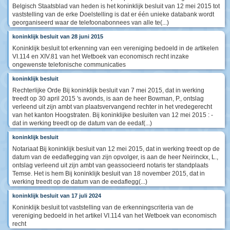
Belgisch Staatsblad van heden is het koninklijk besluit van 12 mei 2015 tot
vaststelling van de erke Doelstelling is dat er één unieke databank wordt
georganiseerd waar de telefoonabonnees van alle te(...)
koninklijk besluit van 28 juni 2015
Koninklijk besluit tot erkenning van een vereniging bedoeld in de artikelen
VI.114 en XIV.81 van het Wetboek van economisch recht inzake
ongewenste telefonische communicaties
koninklijk besluit
Rechterlijke Orde Bij koninklijk besluit van 7 mei 2015, dat in werking
treedt op 30 april 2015 's avonds, is aan de heer Bowman, P., ontslag
verleend uit zijn ambt van plaatsvervangend rechter in het vredegerecht
van het kanton Hoogstraten. Bij koninklijke besluiten van 12 mei 2015 : -
dat in werking treedt op de datum van de eedaf(...)
koninklijk besluit
Notariaat Bij koninklijk besluit van 12 mei 2015, dat in werking treedt op de
datum van de eedaflegging van zijn opvolger, is aan de heer Neirinckx, L.,
ontslag verleend uit zijn ambt van geassocieerd notaris ter standplaats
Temse. Het is hem Bij koninklijk besluit van 18 november 2015, dat in
werking treedt op de datum van de eedaflegg(...)
koninklijk besluit van 17 juli 2024
Koninklijk besluit tot vaststelling van de erkenningscriteria van de
vereniging bedoeld in het artikel VI.114 van het Wetboek van economisch
recht