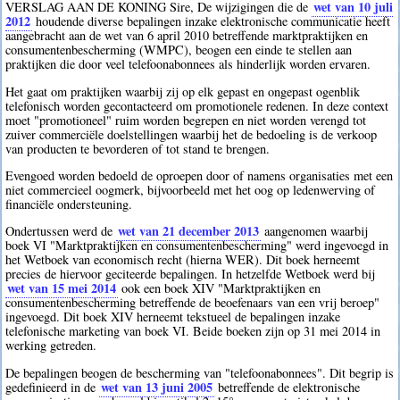
wet van 10 juli
VERSLAG AAN DE KONING Sire, De wijzigingen die de
2012
houdende diverse bepalingen inzake elektronische communicatie heeft
aangebracht aan de wet van 6 april 2010 betreffende marktpraktijken en
consumentenbescherming (WMPC), beogen een einde te stellen aan
praktijken die door veel telefoonabonnees als hinderlijk worden ervaren.
Het gaat om praktijken waarbij zij op elk gepast en ongepast ogenblik
telefonisch worden gecontacteerd om promotionele redenen. In deze context
moet "promotioneel" ruim worden begrepen en niet worden verengd tot
zuiver commerciële doelstellingen waarbij het de bedoeling is de verkoop
van producten te bevorderen of tot stand te brengen.
Evengoed worden bedoeld de oproepen door of namens organisaties met een
niet commercieel oogmerk, bijvoorbeeld met het oog op ledenwerving of
financiële ondersteuning.
wet van 21 december 2013
Ondertussen werd de
aangenomen waarbij
boek VI "Marktpraktijken en consumentenbescherming" werd ingevoegd in
het Wetboek van economisch recht (hierna WER). Dit boek herneemt
precies de hiervoor geciteerde bepalingen. In hetzelfde Wetboek werd bij
wet van 15 mei 2014
ook een boek XIV "Marktpraktijken en
consumentenbescherming betreffende de beoefenaars van een vrij beroep"
ingevoegd. Dit boek XIV herneemt tekstueel de bepalingen inzake
telefonische marketing van boek VI. Beide boeken zijn op 31 mei 2014 in
werking getreden.
De bepalingen beogen de bescherming van "telefoonabonnees". Dit begrip is
wet van 13 juni 2005
gedefinieerd in de
betreffende de elektronische