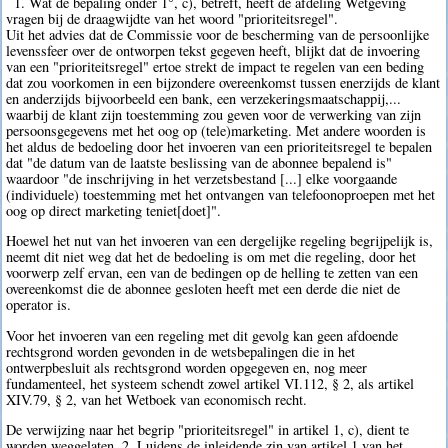
1. Wat de bepaling onder 1°, c), betreft, heeft de afdeling Wetgeving
vragen bij de draagwijdte van het woord "prioriteitsregel".
Uit het advies dat de Commissie voor de bescherming van de persoonlijke
levenssfeer over de ontworpen tekst gegeven heeft, blijkt dat de invoering
van een "prioriteitsregel" ertoe strekt de impact te regelen van een beding
dat zou voorkomen in een bijzondere overeenkomst tussen enerzijds de klant
en anderzijds bijvoorbeeld een bank, een verzekeringsmaatschappij,...
waarbij de klant zijn toestemming zou geven voor de verwerking van zijn
persoonsgegevens met het oog op (tele)marketing. Met andere woorden is
het aldus de bedoeling door het invoeren van een prioriteitsregel te bepalen
dat "de datum van de laatste beslissing van de abonnee bepalend is"
waardoor "de inschrijving in het verzetsbestand [...] elke voorgaande
(individuele) toestemming met het ontvangen van telefoonoproepen met het
oog op direct marketing teniet[doet]".
Hoewel het nut van het invoeren van een dergelijke regeling begrijpelijk is,
neemt dit niet weg dat het de bedoeling is om met die regeling, door het
voorwerp zelf ervan, een van de bedingen op de helling te zetten van een
overeenkomst die de abonnee gesloten heeft met een derde die niet de
operator is.
Voor het invoeren van een regeling met dit gevolg kan geen afdoende
rechtsgrond worden gevonden in de wetsbepalingen die in het
ontwerpbesluit als rechtsgrond worden opgegeven en, nog meer
fundamenteel, het systeem schendt zowel artikel VI.112, § 2, als artikel
XIV.79, § 2, van het Wetboek van economisch recht.
De verwijzing naar het begrip "prioriteitsregel" in artikel 1, c), dient te
worden weggelaten. 2. Luidens de inleidende zin van artikel 1 van het