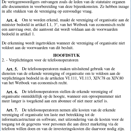
De vertegenwoordigers ontvangen zoals de leden van de statutaire organen
alle documenten in voorbereiding van deze bijeenkomsten. Ze hebben inzage
in alle stukken van de vereniging op eenvoudige vraag.
Art. 4.
Om te worden erkend, maakt de vereniging of organisatie aan de
minister bedoeld in artikel I.1, 3°, van het Wetboek van economisch recht
een aanvraag over, die aantoont dat wordt voldaan aan de voorwaarden
bedoeld in artikel 1.
De erkenning wordt ingetrokken wanneer de vereniging of organisatie niet
voldoet aan de voorwaarden van dit besluit.
HOOFDSTUK
2. - Verplichtingen voor de telefoonoperatoren
Art. 5.
De telefoonoperatoren maken uitsluitend gebruik van de
diensten van de erkende vereniging of organisatie om te voldoen aan de
verplichtingen bedoeld in de artikelen VI.111, VI.113, XIV.78 en XIV.80
van het Wetboek van economisch recht.
Art. 6.
De telefoonoperatoren stellen de erkende vereniging of
organisatie onmiddellijk op de hoogte, wanneer een oproepnummer niet
meer langer is toegekend aan een abonnee of niet meer actief is.
Art. 7.
De telefoonoperatoren nemen alle kosten van de erkende
vereniging of organisatie ten laste met betrekking tot de
informaticastructuur en software, met uitzondering van de kosten voor de
toegang tot de gegevens voor personen die aan direct marketing via de
telefoon willen doen en van de investeringskosten die daarvoor nodig zijn.