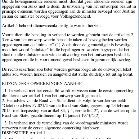
Om de bovengenoemde redenen moet, doordat geen afdoende redenen zijn
opgegeven om zulks niet te doen, de uitvoering van het ontworpen besluit in
principe eveneens worden opgedragen aan de minister bevoegd voor Justitie
en aan de minister bevoegd voor Volksgezondheid.
Artikel 5 behoort dienovereenkomstig te worden herzien.
Voorts dient die bepaling in verband te worden gebracht met de artikelen 2,
3 en 4 van het ontwerp waarin bepaalde taken of bevoegdheden worden
opgedragen aan de "minister".(1) Zoals door de gemachtigde is bevestigd,
moet het woord "minister" in die bepalingen zo worden begrepen dat het
slaat op alle ministers aan wie de uitvoering van het ontworpen besluit is
opgedragen en die in voorkomend geval beslissen in gezamenlijk overleg.
De rechtszekerheid zou beter worden gewaarborgd als de ontworpen tekst
aldus zou worden herzien en aangevuld dat zulks duidelijk tot uiting komt.
BIJZONDERE OPMERKINGEN AANHEF
1. In verband met het eerste lid wordt verwezen naar de eerste opmerking
die hierna over artikel 1 van het ontwerp wordt gemaakt.
2. Het advies van de Raad van State dient als volgt te worden vermeld:
"Gelet op advies 57.021/4 van de Raad van State, gegeven op 23 februari
2015, met toepassing van artikel 84, § 1, eerste lid, 2°, van de wetten op de
Raad van State, gecoördineerd op 12 januari 1973;".(2)
3. In verband met de vermelding van de voordragende ministers wordt
verwezen naar de eerste algemene opmerking hierboven.
DISPOSITIEF Artikel 1