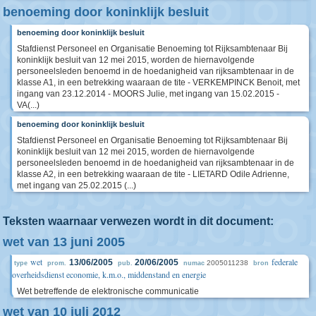
benoeming door koninklijk besluit
benoeming door koninklijk besluit
Stafdienst Personeel en Organisatie Benoeming tot Rijksambtenaar Bij
koninklijk besluit van 12 mei 2015, worden de hiernavolgende
personeelsleden benoemd in de hoedanigheid van rijksambtenaar in de
klasse A1, in een betrekking waaraan de tite - VERKEMPINCK Benoit, met
ingang van 23.12.2014 - MOORS Julie, met ingang van 15.02.2015 -
VA(...)
benoeming door koninklijk besluit
Stafdienst Personeel en Organisatie Benoeming tot Rijksambtenaar Bij
koninklijk besluit van 12 mei 2015, worden de hiernavolgende
personeelsleden benoemd in de hoedanigheid van rijksambtenaar in de
klasse A2, in een betrekking waaraan de tite - LIETARD Odile Adrienne,
met ingang van 25.02.2015 (...)
Teksten waarnaar verwezen wordt in dit document:
wet van 13 juni 2005
wet
federale
13/06/2005
20/06/2005
2005011238
type
prom.
pub.
numac
bron
overheidsdienst economie, k.m.o., middenstand en energie
Wet betreffende de elektronische communicatie
wet van 10 juli 2012