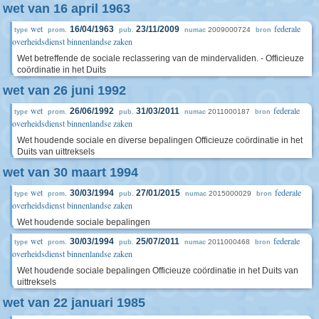
wet van 16 april 1963
wet
federale
16/04/1963
23/11/2009
2009000724
type
prom.
pub.
numac
bron
overheidsdienst binnenlandse zaken
Wet betreffende de sociale reclassering van de mindervaliden. - Officieuze
coördinatie in het Duits
wet van 26 juni 1992
wet
federale
26/06/1992
31/03/2011
2011000187
type
prom.
pub.
numac
bron
overheidsdienst binnenlandse zaken
Wet houdende sociale en diverse bepalingen Officieuze coördinatie in het
Duits van uittreksels
wet van 30 maart 1994
wet
federale
30/03/1994
27/01/2015
2015000029
type
prom.
pub.
numac
bron
overheidsdienst binnenlandse zaken
Wet houdende sociale bepalingen
wet
federale
30/03/1994
25/07/2011
2011000468
type
prom.
pub.
numac
bron
overheidsdienst binnenlandse zaken
Wet houdende sociale bepalingen Officieuze coördinatie in het Duits van
uittreksels
wet van 22 januari 1985