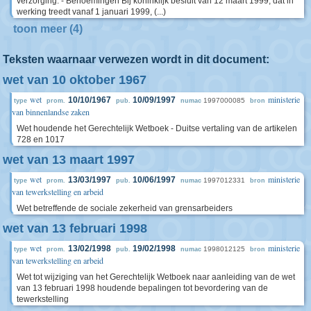
verzorging. - Benoemingen Bij koninklijk besluit van 12 maart 1999, dat in
werking treedt vanaf 1 januari 1999, (...)
toon meer (4)
Teksten waarnaar verwezen wordt in dit document:
wet van 10 oktober 1967
wet
ministerie
10/10/1967
10/09/1997
1997000085
type
prom.
pub.
numac
bron
van binnenlandse zaken
Wet houdende het Gerechtelijk Wetboek - Duitse vertaling van de artikelen
728 en 1017
wet van 13 maart 1997
wet
ministerie
13/03/1997
10/06/1997
1997012331
type
prom.
pub.
numac
bron
van tewerkstelling en arbeid
Wet betreffende de sociale zekerheid van grensarbeiders
wet van 13 februari 1998
wet
ministerie
13/02/1998
19/02/1998
1998012125
type
prom.
pub.
numac
bron
van tewerkstelling en arbeid
Wet tot wijziging van het Gerechtelijk Wetboek naar aanleiding van de wet
van 13 februari 1998 houdende bepalingen tot bevordering van de
tewerkstelling