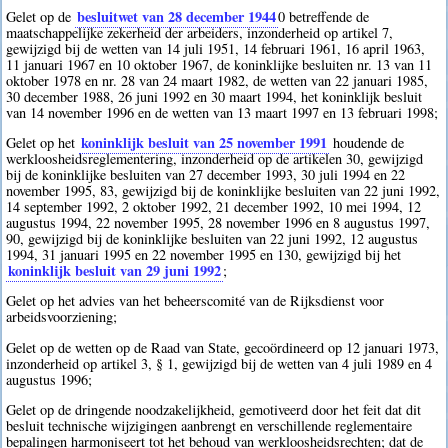
besluitwet van 28 december 1944
Gelet op de
0
betreffende de
maatschappelijke zekerheid der arbeiders, inzonderheid op artikel 7,
gewijzigd bij de wetten van 14 juli 1951, 14 februari 1961, 16 april 1963,
11 januari 1967 en 10 oktober 1967, de koninklijke besluiten nr. 13 van 11
oktober 1978 en nr. 28 van 24 maart 1982, de wetten van 22 januari 1985,
30 december 1988, 26 juni 1992 en 30 maart 1994, het koninklijk besluit
van 14 november 1996 en de wetten van 13 maart 1997 en 13 februari 1998;
koninklijk besluit van 25 november 1991
Gelet op het
houdende de
werkloosheidsreglementering, inzonderheid op de artikelen 30, gewijzigd
bij de koninklijke besluiten van 27 december 1993, 30 juli 1994 en 22
november 1995, 83, gewijzigd bij de koninklijke besluiten van 22 juni 1992,
14 september 1992, 2 oktober 1992, 21 december 1992, 10 mei 1994, 12
augustus 1994, 22 november 1995, 28 november 1996 en 8 augustus 1997,
90, gewijzigd bij de koninklijke besluiten van 22 juni 1992, 12 augustus
1994, 31 januari 1995 en 22 november 1995 en 130, gewijzigd bij het
koninklijk besluit van 29 juni 1992
;
Gelet op het advies van het beheerscomité van de Rijksdienst voor
arbeidsvoorziening;
Gelet op de wetten op de Raad van State, gecoördineerd op 12 januari 1973,
inzonderheid op artikel 3, § 1, gewijzigd bij de wetten van 4 juli 1989 en 4
augustus 1996;
Gelet op de dringende noodzakelijkheid, gemotiveerd door het feit dat dit
besluit technische wijzigingen aanbrengt en verschillende reglementaire
bepalingen harmoniseert tot het behoud van werkloosheidsrechten; dat de