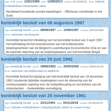
wet
federale
22/01/1985
12/08/2013
2013000511
type
prom.
pub.
numac
bron
overheidsdienst binnenlandse zaken
Herstelwet houdende sociale bepalingen. - Officieuze coördinatie in het
Duits
koninklijk besluit van 08 augustus 1997
koninklijk besluit
08/08/1997
10/09/1997
1997003486
type
prom.
pub.
numac
ministerie van financien
bron
Koninklijk besluit tot intrekking van het koninklijk besluit van 3 april 1997
met betrekking tot het inventariseren van het buitenlandse
betalingsverkeer van de Belgisch-Luxemburgse Economische Unie en van
de lopende rekening van de betalingsbalans van het Koninkrijk België
koninklijk besluit van 29 juni 1992
koninklijk besluit
29/06/1992
26/05/2000
2000016125
type
prom.
pub.
numac
ministerie van middenstand en landbouw
bron
Koninklijk besluit tot wijziging van het koninklijk besluit van 18 december
1991 houdende tijdelijke maatregelen voor de uitvoering van de
communautaire regeling voor de instandhouding en het beheer van de
visbestanden. - Gedeeltelijke vernietiging
koninklijk besluit van 25 november 1991
koninklijk besluit
25/11/1991
05/11/2018
2018014576
type
prom.
pub.
numac
federale overheidsdienst werkgelegenheid, arbeid en sociaal overleg
bron