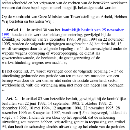
rechtszekerheid en het vrijwaren van de rechten van de betrokken werklozen
vereisen dat deze bepalingen zo snel mogelijk bekendgemaakt worden;
Op de voordracht van Onze Minister van Tewerkstelling en Arbeid, Hebben
Wij besloten en besluiten Wij :
Artikel 1.
koninklijk besluit van 25 november
In artikel 30 van het
1991
houdende de werkloosheidsreglementering, gewijzigd bij de
koninklijke besluiten van 27 december 1993, 30 juli 1994 en 22 november
1995, worden de volgende wijzigingen aangebracht : A) het derde lid, 1°,
wordt vervangen door de volgende bepaling : « 1° de aanwezigheid onder de
wapens wegens oproeping of wederoproeping, de dienst als
gewetensbezwaarde, de hechtenis, de gevangenzetting of de
werkverhindering wegens overmacht; »;
B) het derde lid, 3°, wordt vervangen door de volgende bepaling : « 3° de
uitoefening gedurende een periode van ten minste zes maanden van een
beroep waardoor de werknemer niet onder de sociale zekerheid, sector
werkloosheid, valt; die verlenging mag niet meer dan negen jaar bedragen;
».
Art. 2.
In artikel 83 van hetzelfde besluit, gewijzigd bij de koninklijke
besluiten van 22 juni 1992, 14 september 1992, 2 oktober 1992, 21
december 1992, 10 mei 1994, 12 augustus 1994, 22 november 1995, 28
november 1996 en 8 augustus 1997, wordt een § 5bis ingevoegd, luidend als
volgt : « § 5bis. Indien de werkloze op het ogenblik dat de schorsing
uitwerking zou moeten hebben, vrijstelling geniet in toepassing van artikel
93, dan heeft de schorsing slechts uitwerking op het einde van de periodes