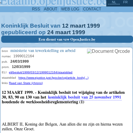
^
-
NL
FR
RSS
ABOUT
WEB LOG
CONTACT
Koninklijk Besluit van
12
maart
1999
gepubliceerd op
24
maart
1999
Een dienst van vzw OpenJustice.be
ministerie van tewerkstelling en arbeid
bron
1999012164
numac
24/03/1999
pub.
12/03/1999
prom.
ELI
eli/besluit/1999/03/12/1999012164/staatsblad
staatsblad
https://www.ejustice.just.fgov.be/cgi/article_body(...)
links
Raad van State (chrono)
12 MAART 1999. - Koninklijk besluit tot wijziging van de artikelen
30, 83, 90 en 130 van het
koninklijk besluit van 25 november 1991
houdende de werkloosheidsreglementering (1)
ALBERT II, Koning der Belgen, Aan allen die nu zijn en hierna wezen
zullen, Onze Groet.