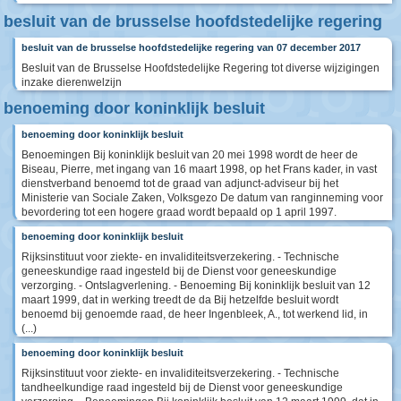
besluit van de brusselse hoofdstedelijke regering
besluit van de brusselse hoofdstedelijke regering van 07 december 2017
Besluit van de Brusselse Hoofdstedelijke Regering tot diverse wijzigingen
inzake dierenwelzijn
benoeming door koninklijk besluit
benoeming door koninklijk besluit
Benoemingen Bij koninklijk besluit van 20 mei 1998 wordt de heer de
Biseau, Pierre, met ingang van 16 maart 1998, op het Frans kader, in vast
dienstverband benoemd tot de graad van adjunct-adviseur bij het
Ministerie van Sociale Zaken, Volksgezo De datum van ranginneming voor
bevordering tot een hogere graad wordt bepaald op 1 april 1997.
benoeming door koninklijk besluit
Rijksinstituut voor ziekte- en invaliditeitsverzekering. - Technische
geneeskundige raad ingesteld bij de Dienst voor geneeskundige
verzorging. - Ontslagverlening. - Benoeming Bij koninklijk besluit van 12
maart 1999, dat in werking treedt de da Bij hetzelfde besluit wordt
benoemd bij genoemde raad, de heer Ingenbleek, A., tot werkend lid, in
(...)
benoeming door koninklijk besluit
Rijksinstituut voor ziekte- en invaliditeitsverzekering. - Technische
tandheelkundige raad ingesteld bij de Dienst voor geneeskundige