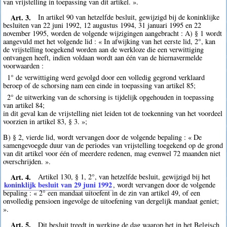
van vrijstelling in toepassing van dit artikel. ».
Art. 3.
In artikel 90 van hetzelfde besluit, gewijzigd bij de koninklijke
besluiten van 22 juni 1992, 12 augustus 1994, 31 januari 1995 en 22
november 1995, worden de volgende wijzigingen aangebracht : A) § 1 wordt
aangevuld met het volgende lid : « In afwijking van het eerste lid, 2°, kan
de vrijstelling toegekend worden aan de werkloze die een verwittiging
ontvangen heeft, indien voldaan wordt aan één van de hiernavermelde
voorwaarden :
1° de verwittiging werd gevolgd door een volledig gegrond verklaard
beroep of de schorsing nam een einde in toepassing van artikel 85;
2° de uitwerking van de schorsing is tijdelijk opgehouden in toepassing
van artikel 84;
in dit geval kan de vrijstelling niet leiden tot de toekenning van het voordeel
voorzien in artikel 83, § 3. »;
B) § 2, vierde lid, wordt vervangen door de volgende bepaling : « De
samengevoegde duur van de periodes van vrijstelling toegekend op de grond
van dit artikel voor één of meerdere redenen, mag evenwel 72 maanden niet
overschrijden. ».
Art. 4.
Artikel 130, § 1, 2°, van hetzelfde besluit, gewijzigd bij het
koninklijk besluit van 29 juni 1992
, wordt vervangen door de volgende
bepaling : « 2° een mandaat uitoefent in de zin van artikel 49, of een
onvolledig pensioen ingevolge de uitoefening van dergelijk mandaat geniet;
».
Art. 5.
Dit besluit treedt in werking de dag waarop het in het Belgisch