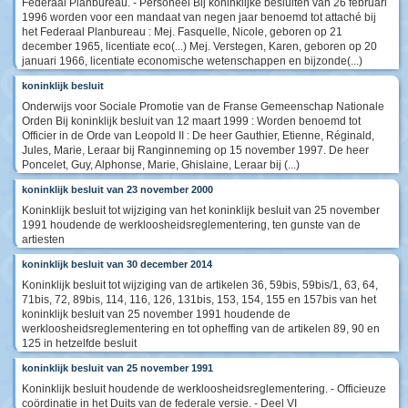
Federaal Planbureau. - Personeel Bij koninklijke besluiten van 26 februari
1996 worden voor een mandaat van negen jaar benoemd tot attaché bij
het Federaal Planbureau : Mej. Fasquelle, Nicole, geboren op 21
december 1965, licentiate eco(...) Mej. Verstegen, Karen, geboren op 20
januari 1966, licentiate economische wetenschappen en bijzonde(...)
koninklijk besluit
Onderwijs voor Sociale Promotie van de Franse Gemeenschap Nationale
Orden Bij koninklijk besluit van 12 maart 1999 : Worden benoemd tot
Officier in de Orde van Leopold II : De heer Gauthier, Etienne, Réginald,
Jules, Marie, Leraar bij Ranginneming op 15 november 1997. De heer
Poncelet, Guy, Alphonse, Marie, Ghislaine, Leraar bij (...)
koninklijk besluit van 23 november 2000
Koninklijk besluit tot wijziging van het koninklijk besluit van 25 november
1991 houdende de werkloosheidsreglementering, ten gunste van de
artiesten
koninklijk besluit van 30 december 2014
Koninklijk besluit tot wijziging van de artikelen 36, 59bis, 59bis/1, 63, 64,
71bis, 72, 89bis, 114, 116, 126, 131bis, 153, 154, 155 en 157bis van het
koninklijk besluit van 25 november 1991 houdende de
werkloosheidsreglementering en tot opheffing van de artikelen 89, 90 en
125 in hetzelfde besluit
koninklijk besluit van 25 november 1991
Koninklijk besluit houdende de werkloosheidsreglementering. - Officieuze
coördinatie in het Duits van de federale versie. - Deel VI