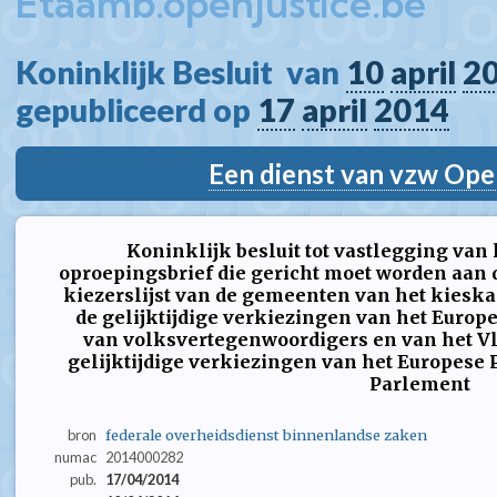
Etaamb.openjustice.be
Koninklijk Besluit  van 
10
april
2
gepubliceerd op 
17
april
2014
Een dienst van vzw Ope
Koninklijk besluit tot vastlegging van
oproepingsbrief die gericht moet worden aan 
kiezerslijst van de gemeenten van het kiesk
de gelijktijdige verkiezingen van het Euro
van volksvertegenwoordigers en van het V
gelijktijdige verkiezingen van het Europese
Parlement
bron
federale overheidsdienst binnenlandse zaken
numac
2014000282
pub.
17/04/2014