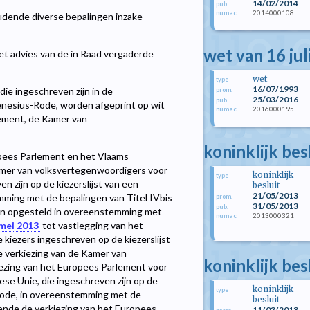
14/02/2014
pub.
2014000108
numac
dende diverse bepalingen inzake
wet van 16 jul
et advies van de in Raad vergaderde
wet
type
16/07/1993
die ingeschreven zijn in de
prom.
25/03/2016
pub.
enesius-Rode, worden afgeprint op wit
2016000195
numac
rlement, de Kamer van
koninklijk bes
ropees Parlement en het Vlaams
Kamer van volksvertegenwoordigers voor
koninklijk
type
en zijn op de kiezerslijst van een
besluit
21/05/2013
ming met de bepalingen van Titel IVbis
prom.
31/05/2013
pub.
en opgesteld in overeenstemming met
2013000321
numac
 mei 2013
tot vastlegging van het
 kiezers ingeschreven op de kiezerslijst
 verkiezing van de Kamer van
koninklijk bes
iezing van het Europees Parlement voor
ese Unie, die ingeschreven zijn op de
koninklijk
type
Rode, in overeenstemming met de
besluit
fende de verkiezing van het Europees
11/03/2013