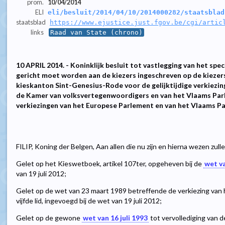
prom.
10/04/2014
ELI
eli/besluit/2014/04/10/2014000282/staatsblad
staatsblad
https://www.ejustice.just.fgov.be/cgi/artic
links
Raad van State (chrono)
10 APRIL 2014. - Koninklijk besluit tot vastlegging van het spe
gericht moet worden aan de kiezers ingeschreven op de kiezer
kieskanton Sint-Genesius-Rode voor de gelijktijdige verkiezi
de Kamer van volksvertegenwoordigers en van het Vlaams Parle
verkiezingen van het Europese Parlement en van het Vlaams P
FILIP, Koning der Belgen, Aan allen die nu zijn en hierna wezen zul
Gelet op het Kieswetboek, artikel 107ter, opgeheven bij de
wet v
van 19 juli 2012;
Gelet op de wet van 23 maart 1989 betreffende de verkiezing van h
vijfde lid, ingevoegd bij de wet van 19 juli 2012;
Gelet op de gewone
wet van 16 juli 1993
tot vervollediging van de