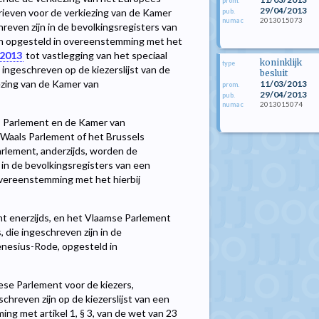
prom.
29/04/2013
rieven voor de verkiezing van de Kamer
pub.
2013015073
numac
reven zijn in de bevolkingsregisters van
n opgesteld in overeenstemming met het
 2013
tot vastlegging van het speciaal
koninklijk
type
ingeschreven op de kiezerslijst van de
besluit
zing van de Kamer van
11/03/2013
prom.
29/04/2013
pub.
2013015074
numac
es Parlement en de Kamer van
 Waals Parlement of het Brussels
rlement, anderzijds, worden de
 in de bevolkingsregisters van een
vereenstemming met het hierbij
ent enerzijds, en het Vlaamse Parlement
 die ingeschreven zijn in de
nesius-Rode, opgesteld in
ese Parlement voor de kiezers,
chreven zijn op de kiezerslijst van een
g met artikel 1, § 3, van de wet van 23