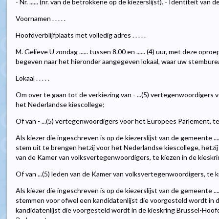
- Nr. ...... (nr. van de betrokkene op de kiezerslijst). - Identiteit van d
Voornamen . . . . .
Hoofdverblijfplaats met volledig adres . . . . .
M. Gelieve U zondag ...... tussen 8.00 en ...... (4) uur, met deze opr
begeven naar het hieronder aangegeven lokaal, waar uw stembureau zic
Lokaal . . . . .
Om over te gaan tot de verkiezing van - ...(5) vertegenwoordigers 
het Nederlandse kiescollege;
Of van - ...(5) vertegenwoordigers voor het Europees Parlement, te
Als kiezer die ingeschreven is op de kiezerslijst van de gemeente ...
stem uit te brengen hetzij voor het Nederlandse kiescollege, hetzij v
van de Kamer van volksvertegenwoordigers, te kiezen in de kieskr
Of van ...(5) leden van de Kamer van volksvertegenwoordigers, te k
Als kiezer die ingeschreven is op de kiezerslijst van de gemeente ....
stemmen voor ofwel een kandidatenlijst die voorgesteld wordt in 
kandidatenlijst die voorgesteld wordt in de kieskring Brussel-Hoofds