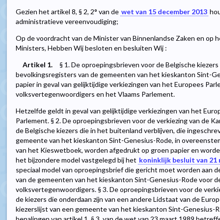
Gezien het artikel 8, § 2, 2° van de
wet van 15 december 2013
hou
administratieve vereenvoudiging;
Op de voordracht van de Minister van Binnenlandse Zaken en op h
Ministers, Hebben Wij besloten en besluiten Wij :
Artikel 1.
§ 1. De oproepingsbrieven voor de Belgische kiezers 
bevolkingsregisters van de gemeenten van het kieskanton Sint-G
papier in geval van gelijktijdige verkiezingen van het Europees Pa
volksvertegenwoordigers en het Vlaams Parlement.
Hetzelfde geldt in geval van gelijktijdige verkiezingen van het Eu
Parlement. § 2. De oproepingsbrieven voor de verkiezing van de 
de Belgische kiezers die in het buitenland verblijven, die ingeschrev
gemeente van het kieskanton Sint-Genesius-Rode, in overeenstem
van het Kieswetboek, worden afgedrukt op groen papier en word
het bijzondere model vastgelegd bij het
koninklijk besluit van 21
speciaal model van oproepingsbrief die gericht moet worden aan de
van de gemeenten van het kieskanton Sint-Genesius-Rode voor de
volksvertegenwoordigers. § 3. De oproepingsbrieven voor de verk
de kiezers die onderdaan zijn van een andere Lidstaat van de Europ
kiezerslijst van een gemeente van het kieskanton Sint-Genesius-
bepalingen van artikel 1, § 3, van de wet van 23 maart 1989 betref