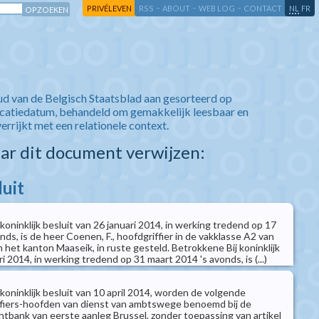
-
-
-
-
PRIVÉLEVEN
RSS
ABOUT
WEB LOG
CONTACT
NL
FR
ud van de Belgisch Staatsblad aan gesorteerd op
icatiedatum, behandeld om gemakkelijk leesbaar en
verrijkt met een relationele context.
aar dit document verwijzen:
luit
 koninklijk besluit van 26 januari 2014, in werking tredend op 17
ds, is de heer Coenen, F., hoofdgriffier in de vakklasse A2 van
het kanton Maaseik, in ruste gesteld. Betrokkene Bij koninklijk
i 2014, in werking tredend op 31 maart 2014 's avonds, is (...)
 koninklijk besluit van 10 april 2014, worden de volgende
ffiers-hoofden van dienst van ambtswege benoemd bij de
htbank van eerste aanleg Brussel, zonder toepassing van artikel