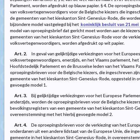
Parlement, worden afgedrukt op blauw papier. § 4. De oproepingsb
van volksvertegenwoordigers voor de Belgische kiezers die ingesch
de gemeenten van het kieskanton Sint-Genesius-Rode, die worde
bijzondere model vastgelegd bij het
koninklijk besluit van 21 mei
model van oproepingsbrief dat gericht moet worden aan de kiezers 
gemeenten van het kieskanton Sint-Genesius-Rode voor de verkie
volksvertegenwoordigers, worden afgedrukt op wit papier.
Art. 2.
In geval van gelijktijdige verkiezingen voor het Europe
volksvertegenwoordigers, enerzijds, en het Vlaams parlement, het
Hoofdstedelijk Parlement en de Brusselse leden van het Vlaams Pa
oproepingsbrieven voor de Belgische kiezers, die ingeschreven zijn
gemeente van het kieskanton Sint-Genesius-Rode, opgesteld in o
gevoegde model 1.
Art. 3.
Bij gelijktijdige verkiezingen voor het Europese Parlem
anderzijds, worden de oproepingsbrieven voor de Belgische kiezers,
bevolkingsregisters van een gemeente van het kieskanton Sint-Ge
overeenstemming met het hierbij gevoegde model 2.
Art. 4.
De oproepingsbrieven voor de verkiezing van het Europ
onderdanen uit een andere lidstaat van de Europese Unie, die inges
gemeente in het kieskanton Sint-Genesius-Rode, in overeenstemmin