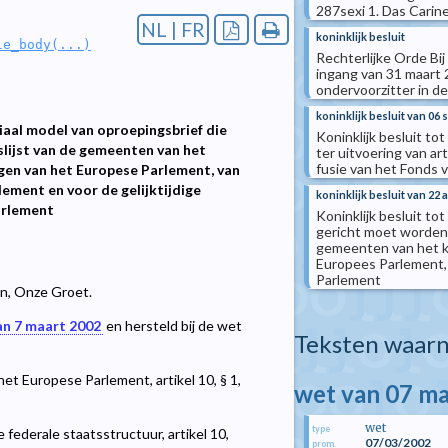
287sexi 1. Das Carine 
NL | FR
koninklijk besluit
le_body(...)
Rechterlijke Orde Bij
ingang van 31 maart 2
ondervoorzitter in d
koninklijk besluit van 06
ciaal model van oproepingsbrief die
Koninklijk besluit to
slijst van de gemeenten van het
ter uitvoering van a
fusie van het Fonds 
ngen van het Europese Parlement, van
ment en voor de gelijktijdige
koninklijk besluit van 22 a
arlement
Koninklijk besluit to
gericht moet worden 
gemeenten van het k
Europees Parlement,
Parlement
len, Onze Groet.
an 7 maart 2002
en hersteld bij de wet
Teksten waarn
et Europese Parlement, artikel 10, § 1,
wet van 07 m
wet
type
 federale staatsstructuur, artikel 10,
07/03/2002
prom.