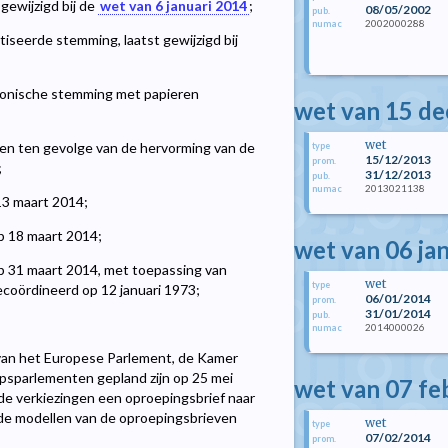
 gewijzigd bij de
wet van 6 januari 2014
;
08/05/2002
pub.
2002000288
numac
iseerde stemming, laatst gewijzigd bij
tronische stemming met papieren
wet van 15 d
wet
ten ten gevolge van de hervorming van de
type
15/12/2013
prom.
;
31/12/2013
pub.
2013021138
numac
13 maart 2014;
p 18 maart 2014;
wet van 06 ja
op 31 maart 2014, met toepassing van
wet
type
 gecoördineerd op 12 januari 1973;
06/01/2014
prom.
31/01/2014
pub.
2014000026
numac
van het Europese Parlement, de Kamer
sparlementen gepland zijn op 25 mei
wet van 07 fe
de verkiezingen een oproepingsbrief naar
t de modellen van de oproepingsbrieven
wet
type
07/02/2014
prom.