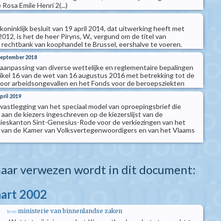
Rosa Emile Henri 2(...)
 koninklijk besluit van 19 april 2014, dat uitwerking heeft met
012, is het de heer Piryns, W., vergund om de titel van
e rechtbank van koophandel te Brussel, eershalve te voeren.
 september 2018
t aanpassing van diverse wettelijke en reglementaire bepalingen
rtikel 16 van de wet van 16 augustus 2016 met betrekking tot de
voor arbeidsongevallen en het Fonds voor de beroepsziekten
pril 2019
t vastlegging van het speciaal model van oproepingsbrief die
aan de kiezers ingeschreven op de kiezerslijst van de
ieskanton Sint-Genesius-Rode voor de verkiezingen van het
 van de Kamer van Volksvertegenwoordigers en van het Vlaams
aar verwezen wordt in dit document:
aart 2002
ministerie van binnenlandse zaken
bron