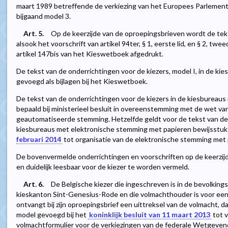
maart 1989 betreffende de verkiezing van het Europees Parlemen
bijgaand model 3.
Art. 5.
Op de keerzijde van de oproepingsbrieven wordt de teks
alsook het voorschrift van artikel 94ter, § 1, eerste lid, en § 2, tweede
artikel 147bis van het Kieswetboek afgedrukt.
De tekst van de onderrichtingen voor de kiezers, model I, in de ki
gevoegd als bijlagen bij het Kieswetboek.
De tekst van de onderrichtingen voor de kiezers in de kiesbureau
bepaald bij ministerieel besluit in overeenstemming met de wet van
geautomatiseerde stemming. Hetzelfde geldt voor de tekst van de 
kiesbureaus met elektronische stemming met papieren bewijsstu
februari 2014
tot organisatie van de elektronische stemming met 
De bovenvermelde onderrichtingen en voorschriften op de keerzijd
en duidelijk leesbaar voor de kiezer te worden vermeld.
Art. 6.
De Belgische kiezer die ingeschreven is in de bevolkin
kieskanton Sint-Genesius-Rode en die volmachthouder is voor een B
ontvangt bij zijn oproepingsbrief een uittreksel van de volmacht, 
model gevoegd bij het
koninklijk besluit van 11 maart 2013
tot v
volmachtformulier voor de verkiezingen van de federale Wetgeven