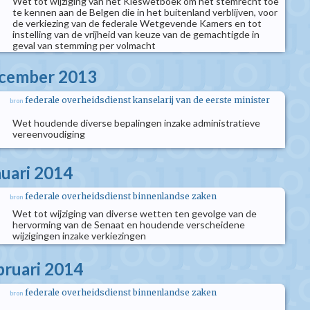
Wet tot wijziging van het Kieswetboek om het stemrecht toe
te kennen aan de Belgen die in het buitenland verblijven, voor
de verkiezing van de federale Wetgevende Kamers en tot
instelling van de vrijheid van keuze van de gemachtigde in
geval van stemming per volmacht
ecember 2013
federale overheidsdienst kanselarij van de eerste minister
bron
Wet houdende diverse bepalingen inzake administratieve
vereenvoudiging
nuari 2014
federale overheidsdienst binnenlandse zaken
bron
Wet tot wijziging van diverse wetten ten gevolge van de
hervorming van de Senaat en houdende verscheidene
wijzigingen inzake verkiezingen
bruari 2014
federale overheidsdienst binnenlandse zaken
bron