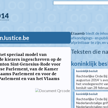
014
Etaamb
biedt de inho
nJustice.be
afkondigings- en publ
afprintbaar te zijn, en 
Teksten die n
 het speciaal model van
de kiezers ingeschreven op de
koninklijk bes
anton Sint-Genesius-Rode voor
pese Parlement, van de Kamer
koninklijk besluit
laams Parlement en voor de
Rechterlijke Orde Bij
 Parlement en van het Vlaams
augustus 2014 's avon
het vredegerecht van 
besluit van 28 februar
koninklijk besluit
Rechterlijke Orde Bij
Nederlandstalige gri
Nederlandstalige rec