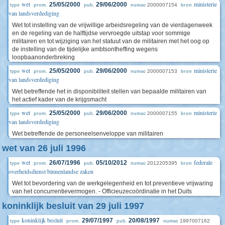
wet
ministerie
25/05/2000
29/06/2000
2000007154
type
prom.
pub.
numac
bron
van landsverdediging
Wet tot instelling van de vrijwillige arbeidsregeling van de vierdagenweek
en de regeling van de halftijdse vervroegde uitstap voor sommige
militairen en tot wijziging van het statuut van de militairen met het oog op
de instelling van de tijdelijke ambtsontheffing wegens
loopbaanonderbreking
wet
ministerie
25/05/2000
29/06/2000
2000007153
type
prom.
pub.
numac
bron
van landsverdediging
Wet betreffende het in disponibiliteit stellen van bepaalde militairen van
het actief kader van de krijgsmacht
wet
ministerie
25/05/2000
29/06/2000
2000007155
type
prom.
pub.
numac
bron
van landsverdediging
Wet betreffende de personeelsenveloppe van militairen
wet van 26 juli 1996
wet
federale
26/07/1996
05/10/2012
2012205395
type
prom.
pub.
numac
bron
overheidsdienst binnenlandse zaken
Wet tot bevordering van de werkgelegenheid en tot preventieve vrijwaring
van het concurrentievermogen. - Officieuzecoördinatie in het Duits
koninklijk besluit van 29 juli 1997
koninklijk besluit
29/07/1997
20/08/1997
1997007162
type
prom.
pub.
numac