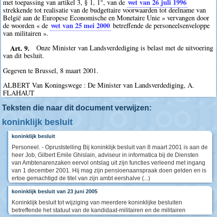
wet van 26 juli 1996
met toepassing van artikel 3, § 1, 1°, van de
strekkende tot realisatie van de budgettaire voorwaarden tot deelname van
België aan de Europese Economische en Monetaire Unie » vervangen door
wet van 25 mei 2000
de woorden « de
betreffende de personeelsenveloppe
van militairen ».
Art. 9.
Onze Minister van Landsverdediging is belast met de uitvoering
van dit besluit.
Gegeven te Brussel, 8 maart 2001.
ALBERT Van Koningswege : De Minister van Landsverdediging, A.
FLAHAUT
Teksten die naar dit document verwijzen:
koninklijk besluit
koninklijk besluit
Personeel. - Opruststelling Bij koninklijk besluit van 8 maart 2001 is aan de
heer Job, Gilbert Emile Ghislain, adviseur in informatica bij de Diensten
van Ambtenarenzaken eervol ontslag uit zijn functies verleend met ingang
van 1 december 2001. Hij mag zijn pensioenaanspraak doen gelden en is
ertoe gemachtigd de titel van zijn ambt eershalve (...)
koninklijk besluit van 23 juni 2005
Koninklijk besluit tot wijziging van meerdere koninklijke besluiten
betreffende het statuut van de kandidaat-militairen en de militairen