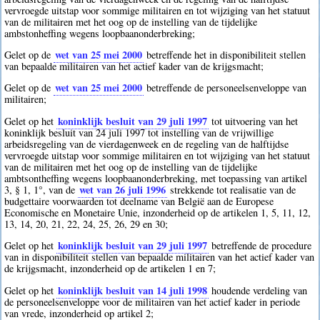
vervroegde uitstap voor sommige militairen en tot wijziging van het statuut
van de militairen met het oog op de instelling van de tijdelijke
ambstonheffing wegens loopbaanonderbreking;
wet van 25 mei 2000
Gelet op de
betreffende het in disponibiliteit stellen
van bepaalde militairen van het actief kader van de krijgsmacht;
wet van 25 mei 2000
Gelet op de
betreffende de personeelsenveloppe van
militairen;
koninklijk besluit van 29 juli 1997
Gelet op het
tot uitvoering van het
koninklijk besluit van 24 juli 1997 tot instelling van de vrijwillige
arbeidsregeling van de vierdagenweek en de regeling van de halftijdse
vervroegde uitstap voor sommige militairen en tot wijziging van het statuut
van de militairen met het oog op de instelling van de tijdelijke
ambtsontheffing wegens loopbaanonderbreking, met toepassing van artikel
wet van 26 juli 1996
3, § 1, 1°, van de
strekkende tot realisatie van de
budgettaire voorwaarden tot deelname van België aan de Europese
Economische en Monetaire Unie, inzonderheid op de artikelen 1, 5, 11, 12,
13, 14, 20, 21, 22, 24, 25, 26, 29 en 30;
koninklijk besluit van 29 juli 1997
Gelet op het
betreffende de procedure
van in disponibiliteit stellen van bepaalde militairen van het actief kader van
de krijgsmacht, inzonderheid op de artikelen 1 en 7;
koninklijk besluit van 14 juli 1998
Gelet op het
houdende verdeling van
de personeelsenveloppe voor de militairen van het actief kader in periode
van vrede, inzonderheid op artikel 2;