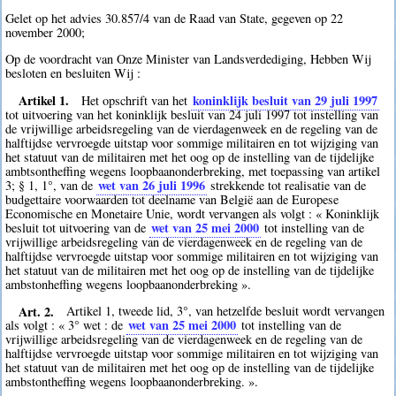
Gelet op het advies 30.857/4 van de Raad van State, gegeven op 22
november 2000;
Op de voordracht van Onze Minister van Landsverdediging, Hebben Wij
besloten en besluiten Wij :
Artikel 1.
koninklijk besluit van 29 juli 1997
Het opschrift van het
tot uitvoering van het koninklijk besluit van 24 juli 1997 tot instelling van
de vrijwillige arbeidsregeling van de vierdagenweek en de regeling van de
halftijdse vervroegde uitstap voor sommige militairen en tot wijziging van
het statuut van de militairen met het oog op de instelling van de tijdelijke
ambtsontheffing wegens loopbaanonderbreking, met toepassing van artikel
wet van 26 juli 1996
3; § 1, 1°, van de
strekkende tot realisatie van de
budgettaire voorwaarden tot deelname van België aan de Europese
Economische en Monetaire Unie, wordt vervangen als volgt : « Koninklijk
wet van 25 mei 2000
besluit tot uitvoering van de
tot instelling van de
vrijwillige arbeidsregeling van de vierdagenweek en de regeling van de
halftijdse vervroegde uitstap voor sommige militairen en tot wijziging van
het statuut van de militairen met het oog op de instelling van de tijdelijke
ambstonheffing wegens loopbaanonderbreking ».
Art. 2.
Artikel 1, tweede lid, 3°, van hetzelfde besluit wordt vervangen
wet van 25 mei 2000
als volgt : « 3° wet : de
tot instelling van de
vrijwillige arbeidsregeling van de vierdagenweek en de regeling van de
halftijdse vervroegde uitstap voor sommige militairen en tot wijziging van
het statuut van de militairen met het oog op de instelling van de tijdelijke
ambstontheffing wegens loopbaanonderbreking. ».