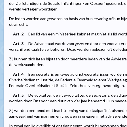
der Zelfstandigen, de Sociale Inlichtingen- en Opsporingsdienst,
wereld vertegenwoordigen.
De leden worden aangewezen op basis van hun ervaring of hun bijz
strafrecht.
Art. 2.
Een lid van een ministerieel kabinet mag niet als lid w
Art. 3.
De Adviesraad wordt voorgezeten door een voorzitter en
verschillend taalstelsel behoren. Deze worden gekozen uit de lede
Zij kunnen zich laten bijstaan door meerdere leden van de Adviesra
de werkzaamheden.
Art. 4.
Een secretaris en twee adjunct-secretarissen worden g
Overheidsdienst Justitie, de Federale Overheidsdienst Werkgeleg
Federale Overheidsdienst Sociale Zekerheid vertegenwoordigen.
Art. 5.
De voorzitter, de vice-voorzitter, de secretaris, de adj
worden door Ons voor een duur van vier jaar benoemd. Hun manda
Zij worden benoemd met inachtneming van de taalpariteit alsmede
aanwezigheid van mannen en vrouwen in organen met adviserend
In geval een lid overlijdt of ontslag neemt, wordt hij vervangen d