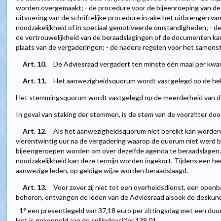
worden overgemaakt; - de procedure voor de bijeenroeping van de 
uitvoering van de schriftelijke procedure inzake het uitbrengen van
noodzakelijkheid of in speciaal gemotiveerde omstandigheden; - d
de vertrouwelijkheid van de beraadslagingen of de documenten ka
plaats van de vergaderingen; - de nadere regelen voor het samenste
Art. 10.
De Adviesraad vergadert ten minste één maal per kwar
Art. 11.
Het aanwezigheidsquorum wordt vastgelegd op de helf
Het stemmingsquorum wordt vastgelegd op de meerderheid van d
In geval van staking der stemmen, is de stem van de voorzitter do
Art. 12.
Als het aanwezigheidsquorum niet bereikt kan worden,
vierentwintig uur na de vergadering waarop de quorum niet werd 
bijeengeroepen worden om over dezelfde agenda te beraadslagen.
noodzakelijkheid kan deze termijn worden ingekort. Tijdens een he
aanwezige leden, op geldige wijze worden beraadslaagd.
Art. 13.
Voor zover zij niet tot een overheidsdienst, een openba
behoren, ontvangen de leden van de Adviesraad alsook de deskund
1° een presentiegeld van 37,18 euro per zittingsdag met een duur
Het is gekoppeld aan de spilindexcijfer 138,01.