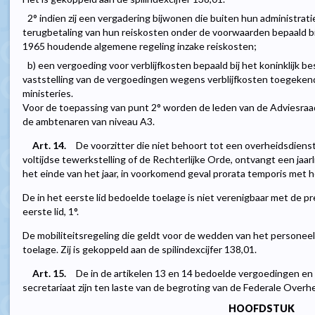
2° indien zij een vergadering bijwonen die buiten hun administrat
terugbetaling van hun reiskosten onder de voorwaarden bepaald bij 
1965 houdende algemene regeling inzake reiskosten;
b) een vergoeding voor verblijfkosten bepaald bij het koninklijk b
vaststelling van de vergoedingen wegens verblijfkosten toegekend
ministeries.
Voor de toepassing van punt 2° worden de leden van de Adviesraa
de ambtenaren van niveau A3.
Art. 14.
De voorzitter die niet behoort tot een overheidsdiens
voltijdse tewerkstelling of de Rechterlijke Orde, ontvangt een jaar
het einde van het jaar, in voorkomend geval prorata temporis met 
De in het eerste lid bedoelde toelage is niet verenigbaar met de pr
eerste lid, 1°.
De mobiliteitsregeling die geldt voor de wedden van het personeel
toelage. Zij is gekoppeld aan de spilindexcijfer 138,01.
Art. 15.
De in de artikelen 13 en 14 bedoelde vergoedingen en
secretariaat zijn ten laste van de begroting van de Federale Overhe
HOOFDSTUK