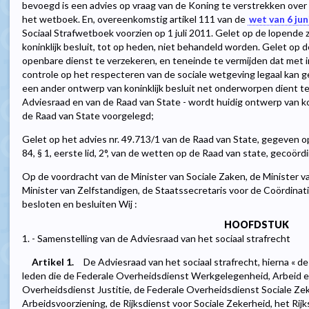
bevoegd is een advies op vraag van de Koning te verstrekken over
het wetboek. En, overeenkomstig artikel 111 van de
wet van 6 jun
Sociaal Strafwetboek voorzien op 1 juli 2011. Gelet op de lopende 
koninklijk besluit, tot op heden, niet behandeld worden. Gelet op d
openbare dienst te verzekeren, en teneinde te vermijden dat met i
controle op het respecteren van de sociale wetgeving legaal kan 
een ander ontwerp van koninklijk besluit net onderworpen dient t
Adviesraad en van de Raad van State - wordt huidig ontwerp van kon
de Raad van State voorgelegd;
Gelet op het advies nr. 49.713/1 van de Raad van State, gegeven o
84, § 1, eerste lid, 2°, van de wetten op de Raad van state, gecoörd
Op de voordracht van de Minister van Sociale Zaken, de Minister va
Minister van Zelfstandigen, de Staatssecretaris voor de Coördinat
besloten en besluiten Wij :
HOOFDSTUK
1. - Samenstelling van de Adviesraad van het sociaal strafrecht
Artikel 1.
De Adviesraad van het sociaal strafrecht, hierna « d
leden die de Federale Overheidsdienst Werkgelegenheid, Arbeid en
Overheidsdienst Justitie, de Federale Overheidsdienst Sociale Zek
Arbeidsvoorziening, de Rijksdienst voor Sociale Zekerheid, het Rij