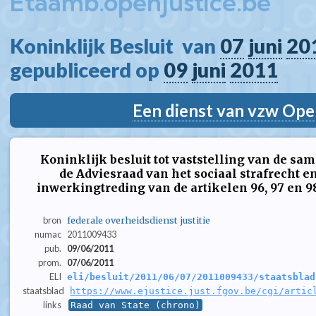
Etaamb.openjustice.be
Koninklijk Besluit  van 
07
juni
20
gepubliceerd op 
09
juni
2011
Een dienst van vzw Ope
Koninklijk besluit tot vaststelling van de sa
de Adviesraad van het sociaal strafrecht e
inwerkingtreding van de artikelen 96, 97 en 9
bron
federale overheidsdienst justitie
numac
2011009433
pub.
09/06/2011
prom.
07/06/2011
ELI
eli/besluit/2011/06/07/2011009433/staatsblad
staatsblad
https://www.ejustice.just.fgov.be/cgi/artic
links
Raad van State (chrono)