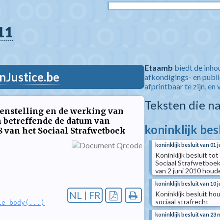
11
Etaamb
biedt de inho
nJustice.be
afkondigings- en publ
afprintbaar te zijn, en 
Teksten die n
menstelling en de werking van
n betreffende de datum van
koninklijk bes
8 van het Sociaal Strafwetboek
koninklijk besluit van 01 j
Koninklijk besluit tot
Sociaal Strafwetboek
van 2 juni 2010 houd
koninklijk besluit van 10 j
Koninklijk besluit h
NL | FR
sociaal strafrecht
le_body(...)
koninklijk besluit van 23 