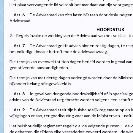
Het plaatsvervangende lid voltooit het mandaat van zijn voorgange
Art. 6.
De Adviesraad kan zich laten bijstaan door deskundigen
Adviesraad.
HOOFDSTUK
2. - Regels inzake de werking van de Adviesraad van het sociaal str
Art. 7.
De Adviesraad geeft advies binnen zestig dagen, te re
het volledige dossier betreffende de adviesaanvraag.
Die termijn kan evenwel tot tien dagen herleid worden in geval van 
gemotiveerde omstandigheden.
Die termijn kan met dertig dagen verlengd worden door de Minister 
bijzonder belang of ingewikkeld is.
Art. 8.
In geval van dringende noodzakelijkheid of in speciaal
advies van de Adviesraad uitgebracht worden volgens een schriftel
Art. 9.
De Adviesraad stelt zijn huishoudelijk reglement op en l
wijzigingen er aan, ter goedkeuring voor aan de Minister van Justiti
Het huishoudelijk reglement regelt o.a. de volgende punten : - de v
de debatten die tijdens elke vergadering gevoerd worden; - de w