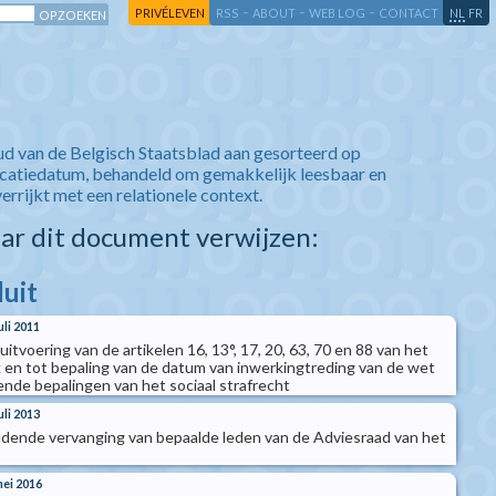
-
-
-
-
PRIVÉLEVEN
RSS
ABOUT
WEB LOG
CONTACT
NL
FR
ud van de Belgisch Staatsblad aan gesorteerd op
icatiedatum, behandeld om gemakkelijk leesbaar en
verrijkt met een relationele context.
aar dit document verwijzen:
luit
uli 2011
 uitvoering van de artikelen 16, 13°, 17, 20, 63, 70 en 88 van het
 en tot bepaling van de datum van inwerkingtreding van de wet
ende bepalingen van het sociaal strafrecht
uli 2013
oudende vervanging van bepaalde leden van de Adviesraad van het
mei 2016