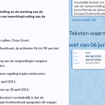
Koninklijk besluit tot
van de samenstelling
betreffende de datum
stelling en de werking van de
Sociaal Strafwetboe
m van inwerkingtreding van de
toon meer (6)
Teksten waarn
n zullen, Onze Groet.
wet van 06 ju
afwetboek, de artikelen 96 tot 98 van het
wet
type
06/06/2010
prom.
01/07/2010
pub.
lling van de vergoedingen wegens
2010009589
numac
ies;
ene regeling inzake reiskosten;
 april 2011;
en op 28 april 2011;
bsoluut noodzakelijk is dat de
iaal Strafwetboek aangezien dit orgaan