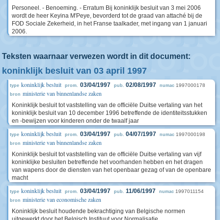
Personeel. - Benoeming. - Erratum Bij koninklijk besluit van 3 mei 2006
wordt de heer Keyina M'Peye, bevorderd tot de graad van attaché bij de
FOD Sociale Zekerheid, in het Franse taalkader, met ingang van 1 januari
2006.
Teksten waarnaar verwezen wordt in dit document:
koninklijk besluit van 03 april 1997
koninklijk besluit
03/04/1997
02/08/1997
1997000178
type
prom.
pub.
numac
ministerie van binnenlandse zaken
bron
Koninklijk besluit tot vaststelling van de officiële Duitse vertaling van het
koninklijk besluit van 10 december 1996 betreffende de identiteitsstukken
en -bewijzen voor kinderen onder de twaalf jaar
koninklijk besluit
03/04/1997
04/07/1997
1997000198
type
prom.
pub.
numac
ministerie van binnenlandse zaken
bron
Koninklijk besluit tot vaststelling van de officiële Duitse vertaling van vijf
koninklijke besluiten betreffende het voorhanden hebben en het dragen
van wapens door de diensten van het openbaar gezag of van de openbare
macht
koninklijk besluit
03/04/1997
11/06/1997
1997011154
type
prom.
pub.
numac
ministerie van economische zaken
bron
Koninklijk besluit houdende bekrachtiging van Belgische normen
uitgewerkt door het Belgisch Instituut voor Normalisatie