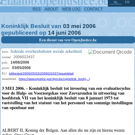
^
-
NL
FR
RSS
ABOUT
WEB LOG
CONTACT
Koninklijk Besluit van
03
mei
2006
gepubliceerd op
14
juni
2006
Een dienst van vzw OpenJustice.be
federale overheidsdienst sociale zekerheid
bron
2006022437
numac
14/06/2006
pub.
03/05/2006
prom.
ELI
eli/besluit/2006/05/03/2006022437/staatsblad
staatsblad
https://www.ejustice.just.fgov.be/cgi/article_body(...)
3 MEI 2006. - Koninklijk besluit tot invoering van een evaluatiecyclus
voor de Hulp- en Voorzorgskas voor Zeevarenden in uitvoering van
hoofdstuk VII van het koninklijk besluit van 8 januari 1973 tot
vaststelling van het statuut van het personeel van sommige instellingen
van openbaar nut
ALBERT II, Koning der Belgen, Aan allen die nu zijn en hierna wezen
zullen, Onze Groet.