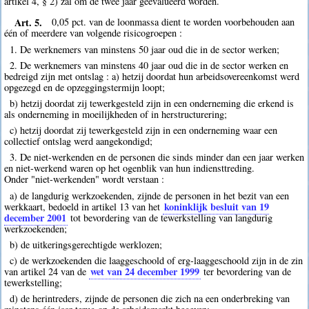
artikel 4, § 2) zal om de twee jaar geëvalueerd worden.
Art. 5.
0,05 pct. van de loonmassa dient te worden voorbehouden aan
één of meerdere van volgende risicogroepen :
1. De werknemers van minstens 50 jaar oud die in de sector werken;
2. De werknemers van minstens 40 jaar oud die in de sector werken en
bedreigd zijn met ontslag : a) hetzij doordat hun arbeidsovereenkomst werd
opgezegd en de opzeggingstermijn loopt;
b) hetzij doordat zij tewerkgesteld zijn in een onderneming die erkend is
als onderneming in moeilijkheden of in herstructurering;
c) hetzij doordat zij tewerkgesteld zijn in een onderneming waar een
collectief ontslag werd aangekondigd;
3. De niet-werkenden en de personen die sinds minder dan een jaar werken
en niet-werkend waren op het ogenblik van hun indiensttreding.
Onder "niet-werkenden" wordt verstaan :
a) de langdurig werkzoekenden, zijnde de personen in het bezit van een
koninklijk besluit van 19
werkkaart, bedoeld in artikel 13 van het
december 2001
tot bevordering van de tewerkstelling van langdurig
werkzoekenden;
b) de uitkeringsgerechtigde werklozen;
c) de werkzoekenden die laaggeschoold of erg-laaggeschoold zijn in de zin
wet van 24 december 1999
van artikel 24 van de
ter bevordering van de
tewerkstelling;
d) de herintreders, zijnde de personen die zich na een onderbreking van