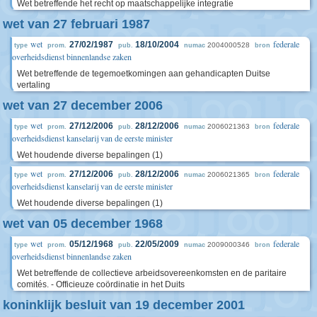
Wet betreffende het recht op maatschappelijke integratie
wet van 27 februari 1987
wet
federale
27/02/1987
18/10/2004
2004000528
type
prom.
pub.
numac
bron
overheidsdienst binnenlandse zaken
Wet betreffende de tegemoetkomingen aan gehandicapten Duitse
vertaling
wet van 27 december 2006
wet
federale
27/12/2006
28/12/2006
2006021363
type
prom.
pub.
numac
bron
overheidsdienst kanselarij van de eerste minister
Wet houdende diverse bepalingen (1)
wet
federale
27/12/2006
28/12/2006
2006021365
type
prom.
pub.
numac
bron
overheidsdienst kanselarij van de eerste minister
Wet houdende diverse bepalingen (1)
wet van 05 december 1968
wet
federale
05/12/1968
22/05/2009
2009000346
type
prom.
pub.
numac
bron
overheidsdienst binnenlandse zaken
Wet betreffende de collectieve arbeidsovereenkomsten en de paritaire
comités. - Officieuze coördinatie in het Duits
koninklijk besluit van 19 december 2001