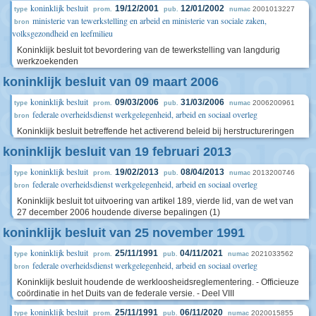
koninklijk besluit
19/12/2001
12/01/2002
2001013227
type
prom.
pub.
numac
ministerie van tewerkstelling en arbeid en ministerie van sociale zaken,
bron
volksgezondheid en leefmilieu
Koninklijk besluit tot bevordering van de tewerkstelling van langdurig
werkzoekenden
koninklijk besluit van 09 maart 2006
koninklijk besluit
09/03/2006
31/03/2006
2006200961
type
prom.
pub.
numac
federale overheidsdienst werkgelegenheid, arbeid en sociaal overleg
bron
Koninklijk besluit betreffende het activerend beleid bij herstructureringen
koninklijk besluit van 19 februari 2013
koninklijk besluit
19/02/2013
08/04/2013
2013200746
type
prom.
pub.
numac
federale overheidsdienst werkgelegenheid, arbeid en sociaal overleg
bron
Koninklijk besluit tot uitvoering van artikel 189, vierde lid, van de wet van
27 december 2006 houdende diverse bepalingen (1)
koninklijk besluit van 25 november 1991
koninklijk besluit
25/11/1991
04/11/2021
2021033562
type
prom.
pub.
numac
federale overheidsdienst werkgelegenheid, arbeid en sociaal overleg
bron
Koninklijk besluit houdende de werkloosheidsreglementering. - Officieuze
coördinatie in het Duits van de federale versie. - Deel VIII
koninklijk besluit
25/11/1991
06/11/2020
2020015855
type
prom.
pub.
numac