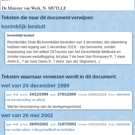
De Minister van Werk, N. MUYLLE .
Teksten die naar dit document verwijzen:
koninklijk besluit
koninklijk besluit
Rechterlijke Orde Bij koninklijke besluiten van 3 december, die uitwerking
hebben met ingang van 1 december 2019, - zijn benoemd, zonder
toepassing van het artikel 287sexies van het Gerechtelijk Wetboek en
zonder nieuwe eedaflegging, tot plaa ? de heer Van Rompaey P., ? mevr.
Ariën A., ? de heer Gielis P., ? mevr. Van der Stighelen(...)
Teksten waarnaar verwezen wordt in dit document:
wet van 24 december 1999
wet
ministerie
24/12/1999
27/01/2000
2000012029
type
prom.
pub.
numac
bron
van tewerkstelling en arbeid
Wet ter bevordering van de werkgelegenheid
wet van 26 mei 2002
wet
ministerie
26/05/2002
31/07/2002
2002022559
type
prom.
pub.
numac
bron
van sociale zaken, volksgezondheid en leefmilieu