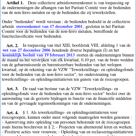
Artikel 1.
Deze collectieve arbeidsovereenkomst is van toepassing op
de ondernemingen die afhangen van het Paritair Comité voor de bedienden
van de non-ferro metalen en op de bedienden die zij tewerkstellen.
Onder "bedienden" wordt verstaan : de bedienden bedoeld in de collectieve
overeenkomst van 17 december 2001
arbeids
, gesloten in het Paritair
Comité voor de bedienden van de non-ferro metalen, betreffende de
functieclassificatie voor bedienden.
Art. 2.
In toepassing van titel XIII, hoofdstuk VIII, afdeling 1 van de
wet van 27 december 2006
houdende diverse bepalingen (I) en het
koninklijk besluit van 19 februari 2013
storten de ondernemingen binnen
de maand na het verstrijken van elk kwartaal, 0,10 pct. van de bruto wedden
van de gebaremiseerde en baremiseerbare bedienden van het verlopen
kwartaal, op de rekening van de VZW "Tewerkstellings- en opleidingsfonds
voor de bedienden van de non-ferro sector", ter ondersteuning van
tewerkstellings- en opleidingsinitiatieven ten gunste van de risicogroepen.
Art. 3.
De raad van bestuur van de VZW "Tewerkstellings- en
opleidingsfonds voor de bedienden van de non-ferro sector" beslist over de
aanwending van de gestorte bijdragen in functie van de financiële middelen
en van de gevraagde tegemoetkomingen van de ondernemingen.
Art. 4.
§ 1. Als tewerkstellings- en opleidingsinitiatieven voor
risicogroepen, kunnen onder meer volgende maatregelen worden genomen :
- Aanwerving mits opleiding van personen behorende tot de risicogroepen
zoals hierna beschreven in § 2; - Projecten van alternerend leren en werken;
- Positieve acties voor vrouwen; - Opleiding van en reclasseringsinitiatieven