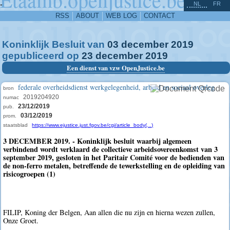
^
-
NL
FR
RSS
ABOUT
WEB LOG
CONTACT
Koninklijk Besluit van
03
december
2019
gepubliceerd op
23
december
2019
Een dienst van vzw OpenJustice.be
federale overheidsdienst werkgelegenheid, arbeid en sociaal overleg
bron
2019204920
numac
23/12/2019
pub.
03/12/2019
prom.
staatsblad
https://www.ejustice.just.fgov.be/cgi/article_body(...)
3 DECEMBER 2019. - Koninklijk besluit waarbij algemeen
verbindend wordt verklaard de collectieve arbeidsovereenkomst van 3
september 2019, gesloten in het Paritair Comité voor de bedienden van
de non-ferro metalen, betreffende de tewerkstelling en de opleiding van
risicogroepen (1)
FILIP, Koning der Belgen, Aan allen die nu zijn en hierna wezen zullen,
Onze Groet.