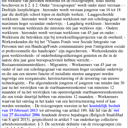
ten voordele van personen behorend tot de risicogroepen, zoals hierna
beschreven in § 2. § 2. Onder "risicogroepen" wordt onder meer verstaan : -
Deeltijds leerplichtigen : hieronder wordt verstaan jongeren van 16 tot 18
jaar die deeltijds school lopen en deeltijds werken; - Laaggeschoolde
werklozen : hieronder wordt verstaan werklozen met een scholingsgraad van
maximum hoger secundair onderwijs; - Langdurig werklozen : hieronder
wordt verstaan werklozen die minstens één jaar werkloos zijn; - Oudere
werklozen : hieronder wordt verstaan werklozen van 45 jaar en ouder; -
Werklozen die betrokken zijn bij tewerkstellingsprojecten van de overheid; -
Werkzoekenden die bij het "Vlaams Fonds voor Sociale Integratie van
Personen met een Handicap/Fonds communautaire pour l'intégration sociale
et professionnelle des handicapés" zijn ingeschreven; - Werkzoekenden die
geen werkloosheids- of onderbrekingsuitkeringen genieten en die in de
laatste drie jaar geen beroepsactiviteit hebben verricht; -
Bestaansminimumtrekkers; - Migranten; - Werknemers van 45 jaar en
ouder of met een scholingsgraad van maximum hoger secundair onderwijs
en die aan een nieuwe functie of installatie moeten aangepast worden
ingevolge een reorganisatie, herstructurering of de invoering van nieuwe
technologieën; - Pas afgestudeerde jongeren of jongeren van minder dan 30
jaar na het verstrijken van de startbaanovereenkomst van minstens 12
maanden of na het verstrijken van opeenvolgende startbaanovereenkomsten
die een totale duurtijd hebben van minstens 12 maanden; - Werknemers
waarvan het ontslag in het kader van een herstructurering werd of kan
koninklijk besluit
worden vermeden; - De risicogroepen voorzien in het
van 19 februari 2013
wet
tot uitvoering van artikel 189, 4de lid van de
van 27 december 2006
houdende diverse bepalingen (Belgisch Staatsblad
van 8 april 2013), gespecifieerd in artikel 5 van onderhavige collectieve
arbeidsovereenkomst. § 3. De sectorale definitie van de risicogroepen (zie