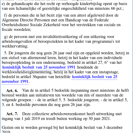
e) de gehandicapte die het recht op verhoogde kinderbijslag opent op basis
van een lichamelijke of geestelijke ongeschiktheid van minstens 66 pct.;
f) de personen die in het bezit zijn van een attest afgeleverd door de
Algemene Directie Personen met een Handicap van de Federale
Overheidsdienst Sociale Zekerheid voor het verstrekken van sociale en
fiscale voordelen;
g) de persoon met een invaliditeitsuitkering of een uitkering voor
arbeidsongevallen of beroepsziekten in het kader van programma's tot
werkhervatting;
5. De jongeren die nog geen 26 jaar oud zijn en opgeleid worden, hetzij in
een stelsel van alternerend leren, hetzij in het kader van een individuele
beroepsopleiding in een onderneming, bedoeld in artikel 27, 6° van het
koninklijk besluit van 25 november 1991
houdende de
werkloosheidsreglementering, hetzij in het kader van een instapstage,
koninklijk besluit van 25
bedoeld in artikel 36quater van hetzelfde
november 1991
.
Art. 6.
Van de in artikel 5 bedoelde inspanning moet minstens de helft
besteed worden aan initiatieven ten voordele van één of meerdere van de
volgende groepen : - de in artikel 5, 5. bedoelde jongeren; - de in artikel 5,
3. en 4. bedoelde personen die nog geen 26 jaar zijn.
Art. 7.
Deze collectieve arbeidsovereenkomst heeft uitwerking met
ingang van 1 juli 2019 en treedt buiten werking op 30 juni 2021.
Gezien om te worden gevoegd bij het koninklijk besluit van 3 december
2019.