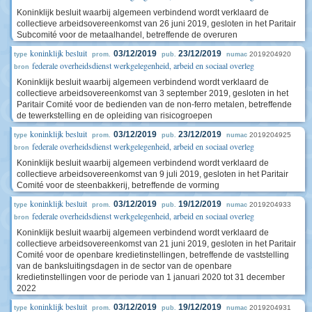
Koninklijk besluit waarbij algemeen verbindend wordt verklaard de
collectieve arbeidsovereenkomst van 26 juni 2019, gesloten in het Paritair
Subcomité voor de metaalhandel, betreffende de overuren
koninklijk besluit
03/12/2019
23/12/2019
2019204920
type
prom.
pub.
numac
federale overheidsdienst werkgelegenheid, arbeid en sociaal overleg
bron
Koninklijk besluit waarbij algemeen verbindend wordt verklaard de
collectieve arbeidsovereenkomst van 3 september 2019, gesloten in het
Paritair Comité voor de bedienden van de non-ferro metalen, betreffende
de tewerkstelling en de opleiding van risicogroepen
koninklijk besluit
03/12/2019
23/12/2019
2019204925
type
prom.
pub.
numac
federale overheidsdienst werkgelegenheid, arbeid en sociaal overleg
bron
Koninklijk besluit waarbij algemeen verbindend wordt verklaard de
collectieve arbeidsovereenkomst van 9 juli 2019, gesloten in het Paritair
Comité voor de steenbakkerij, betreffende de vorming
koninklijk besluit
03/12/2019
19/12/2019
2019204933
type
prom.
pub.
numac
federale overheidsdienst werkgelegenheid, arbeid en sociaal overleg
bron
Koninklijk besluit waarbij algemeen verbindend wordt verklaard de
collectieve arbeidsovereenkomst van 21 juni 2019, gesloten in het Paritair
Comité voor de openbare kredietinstellingen, betreffende de vaststelling
van de banksluitingsdagen in de sector van de openbare
kredietinstellingen voor de periode van 1 januari 2020 tot 31 december
2022
koninklijk besluit
03/12/2019
19/12/2019
2019204931
type
prom.
pub.
numac