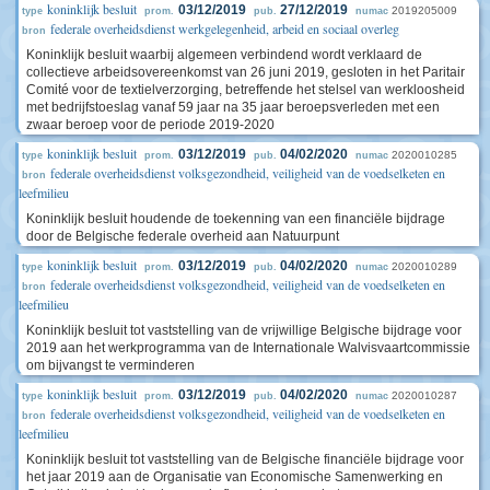
koninklijk besluit
03/12/2019
27/12/2019
2019205009
type
prom.
pub.
numac
federale overheidsdienst werkgelegenheid, arbeid en sociaal overleg
bron
Koninklijk besluit waarbij algemeen verbindend wordt verklaard de
collectieve arbeidsovereenkomst van 26 juni 2019, gesloten in het Paritair
Comité voor de textielverzorging, betreffende het stelsel van werkloosheid
met bedrijfstoeslag vanaf 59 jaar na 35 jaar beroepsverleden met een
zwaar beroep voor de periode 2019-2020
koninklijk besluit
03/12/2019
04/02/2020
2020010285
type
prom.
pub.
numac
federale overheidsdienst volksgezondheid, veiligheid van de voedselketen en
bron
leefmilieu
Koninklijk besluit houdende de toekenning van een financiële bijdrage
door de Belgische federale overheid aan Natuurpunt
koninklijk besluit
03/12/2019
04/02/2020
2020010289
type
prom.
pub.
numac
federale overheidsdienst volksgezondheid, veiligheid van de voedselketen en
bron
leefmilieu
Koninklijk besluit tot vaststelling van de vrijwillige Belgische bijdrage voor
2019 aan het werkprogramma van de Internationale Walvisvaartcommissie
om bijvangst te verminderen
koninklijk besluit
03/12/2019
04/02/2020
2020010287
type
prom.
pub.
numac
federale overheidsdienst volksgezondheid, veiligheid van de voedselketen en
bron
leefmilieu
Koninklijk besluit tot vaststelling van de Belgische financiële bijdrage voor
het jaar 2019 aan de Organisatie van Economische Samenwerking en