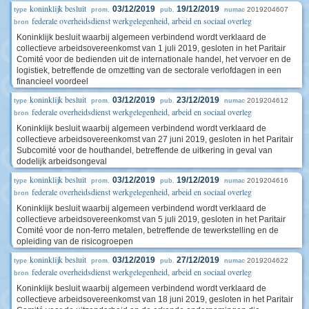
koninklijk besluit
03/12/2019
19/12/2019
2019204607
type
prom.
pub.
numac
federale overheidsdienst werkgelegenheid, arbeid en sociaal overleg
bron
Koninklijk besluit waarbij algemeen verbindend wordt verklaard de
collectieve arbeidsovereenkomst van 1 juli 2019, gesloten in het Paritair
Comité voor de bedienden uit de internationale handel, het vervoer en de
logistiek, betreffende de omzetting van de sectorale verlofdagen in een
financieel voordeel
koninklijk besluit
03/12/2019
23/12/2019
2019204612
type
prom.
pub.
numac
federale overheidsdienst werkgelegenheid, arbeid en sociaal overleg
bron
Koninklijk besluit waarbij algemeen verbindend wordt verklaard de
collectieve arbeidsovereenkomst van 27 juni 2019, gesloten in het Paritair
Subcomité voor de houthandel, betreffende de uitkering in geval van
dodelijk arbeidsongeval
koninklijk besluit
03/12/2019
19/12/2019
2019204616
type
prom.
pub.
numac
federale overheidsdienst werkgelegenheid, arbeid en sociaal overleg
bron
Koninklijk besluit waarbij algemeen verbindend wordt verklaard de
collectieve arbeidsovereenkomst van 5 juli 2019, gesloten in het Paritair
Comité voor de non-ferro metalen, betreffende de tewerkstelling en de
opleiding van de risicogroepen
koninklijk besluit
03/12/2019
27/12/2019
2019204622
type
prom.
pub.
numac
federale overheidsdienst werkgelegenheid, arbeid en sociaal overleg
bron
Koninklijk besluit waarbij algemeen verbindend wordt verklaard de
collectieve arbeidsovereenkomst van 18 juni 2019, gesloten in het Paritair