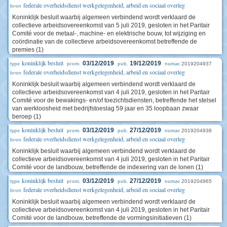
federale overheidsdienst werkgelegenheid, arbeid en sociaal overleg
bron
Koninklijk besluit waarbij algemeen verbindend wordt verklaard de
collectieve arbeidsovereenkomst van 5 juli 2019, gesloten in het Paritair
Comité voor de metaal-, machine- en elektrische bouw, tot wijziging en
coördinatie van de collectieve arbeidsovereenkomst betreffende de
premies (1)
koninklijk besluit
03/12/2019
19/12/2019
2019204937
type
prom.
pub.
numac
federale overheidsdienst werkgelegenheid, arbeid en sociaal overleg
bron
Koninklijk besluit waarbij algemeen verbindend wordt verklaard de
collectieve arbeidsovereenkomst van 4 juli 2019, gesloten in het Paritair
Comité voor de bewakings- en/of toezichtsdiensten, betreffende het stelsel
van werkloosheid met bedrijfstoeslag 59 jaar en 35 loopbaan zwaar
beroep (1)
koninklijk besluit
03/12/2019
27/12/2019
2019204938
type
prom.
pub.
numac
federale overheidsdienst werkgelegenheid, arbeid en sociaal overleg
bron
Koninklijk besluit waarbij algemeen verbindend wordt verklaard de
collectieve arbeidsovereenkomst van 4 juli 2019, gesloten in het Paritair
Comité voor de landbouw, betreffende de indexering van de lonen (1)
koninklijk besluit
03/12/2019
27/12/2019
2019204965
type
prom.
pub.
numac
federale overheidsdienst werkgelegenheid, arbeid en sociaal overleg
bron
Koninklijk besluit waarbij algemeen verbindend wordt verklaard de
collectieve arbeidsovereenkomst van 4 juli 2019, gesloten in het Paritair
Comité voor de landbouw, betreffende de vormingsinitiatieven (1)