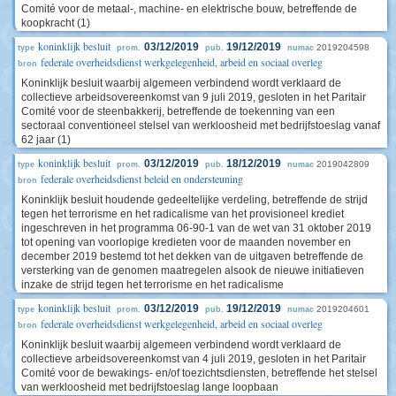
Comité voor de metaal-, machine- en elektrische bouw, betreffende de
koopkracht (1)
koninklijk besluit
03/12/2019
19/12/2019
2019204598
type
prom.
pub.
numac
federale overheidsdienst werkgelegenheid, arbeid en sociaal overleg
bron
Koninklijk besluit waarbij algemeen verbindend wordt verklaard de
collectieve arbeidsovereenkomst van 9 juli 2019, gesloten in het Paritair
Comité voor de steenbakkerij, betreffende de toekenning van een
sectoraal conventioneel stelsel van werkloosheid met bedrijfstoeslag vanaf
62 jaar (1)
koninklijk besluit
03/12/2019
18/12/2019
2019042809
type
prom.
pub.
numac
federale overheidsdienst beleid en ondersteuning
bron
Koninklijk besluit houdende gedeeltelijke verdeling, betreffende de strijd
tegen het terrorisme en het radicalisme van het provisioneel krediet
ingeschreven in het programma 06-90-1 van de wet van 31 oktober 2019
tot opening van voorlopige kredieten voor de maanden november en
december 2019 bestemd tot het dekken van de uitgaven betreffende de
versterking van de genomen maatregelen alsook de nieuwe initiatieven
inzake de strijd tegen het terrorisme en het radicalisme
koninklijk besluit
03/12/2019
19/12/2019
2019204601
type
prom.
pub.
numac
federale overheidsdienst werkgelegenheid, arbeid en sociaal overleg
bron
Koninklijk besluit waarbij algemeen verbindend wordt verklaard de
collectieve arbeidsovereenkomst van 4 juli 2019, gesloten in het Paritair
Comité voor de bewakings- en/of toezichtsdiensten, betreffende het stelsel
van werkloosheid met bedrijfstoeslag lange loopbaan