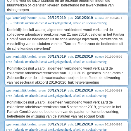
Comité voor de uitzendarbeid en de erkende ondernemingen die
buurtwerken of -diensten leveren, betreffende het tewerkstellen van
risicogroepen
koninklijk besluit
03/12/2019
23/12/2019
2019204621
type
prom.
pub.
numac
federale overheidsdienst werkgelegenheid, arbeid en sociaal overleg
bron
Koninklijk besluit waarbij algemeen verbindend wordt verklaard de
collectieve arbeidsovereenkomst van 21 mei 2019, gesloten in het Paritair
Comité voor de bedienden uit de scheikundige nijverheid, betreffende de
vaststelling van de statuten van het "Sociaal Fonds voor de bedienden uit
de scheikundige nijverheid"
koninklijk besluit
03/12/2019
23/12/2019
2019204626
type
prom.
pub.
numac
federale overheidsdienst werkgelegenheid, arbeid en sociaal overleg
bron
Koninklijk besluit waarbij algemeen verbindend wordt verklaard de
collectieve arbeidsovereenkomst van 11 juli 2019, gesloten in het Paritair
Subcomité voor de luchtvaartmaatschappijen, betreffende de uitvoering
van het sectoraal akkoord 2019-2020, luik fietsvergoeding
koninklijk besluit
03/12/2019
23/12/2019
2019204913
type
prom.
pub.
numac
federale overheidsdienst werkgelegenheid, arbeid en sociaal overleg
bron
Koninklijk besluit waarbij algemeen verbindend wordt verklaard de
collectieve arbeidsovereenkomst van 5 september 2019, gesloten in het
Paritair Comité voor de bedienden van de papier- en kartonbewerking,
betreffende de wijziging van de statuten van het sociaal fonds
koninklijk besluit
03/12/2019
19/12/2019
2019204919
type
prom.
pub.
numac
federale overheidsdienst werkgelegenheid, arbeid en sociaal overleg
bron