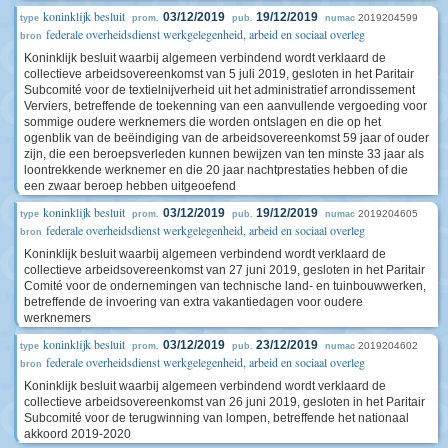
koninklijk besluit
03/12/2019
19/12/2019
2019204599
type
prom.
pub.
numac
federale overheidsdienst werkgelegenheid, arbeid en sociaal overleg
bron
Koninklijk besluit waarbij algemeen verbindend wordt verklaard de
collectieve arbeidsovereenkomst van 5 juli 2019, gesloten in het Paritair
Subcomité voor de textielnijverheid uit het administratief arrondissement
Verviers, betreffende de toekenning van een aanvullende vergoeding voor
sommige oudere werknemers die worden ontslagen en die op het
ogenblik van de beëindiging van de arbeidsovereenkomst 59 jaar of ouder
zijn, die een beroepsverleden kunnen bewijzen van ten minste 33 jaar als
loontrekkende werknemer en die 20 jaar nachtprestaties hebben of die
een zwaar beroep hebben uitgeoefend
koninklijk besluit
03/12/2019
19/12/2019
2019204605
type
prom.
pub.
numac
federale overheidsdienst werkgelegenheid, arbeid en sociaal overleg
bron
Koninklijk besluit waarbij algemeen verbindend wordt verklaard de
collectieve arbeidsovereenkomst van 27 juni 2019, gesloten in het Paritair
Comité voor de ondernemingen van technische land- en tuinbouwwerken,
betreffende de invoering van extra vakantiedagen voor oudere
werknemers
koninklijk besluit
03/12/2019
23/12/2019
2019204602
type
prom.
pub.
numac
federale overheidsdienst werkgelegenheid, arbeid en sociaal overleg
bron
Koninklijk besluit waarbij algemeen verbindend wordt verklaard de
collectieve arbeidsovereenkomst van 26 juni 2019, gesloten in het Paritair
Subcomité voor de terugwinning van lompen, betreffende het nationaal
akkoord 2019-2020