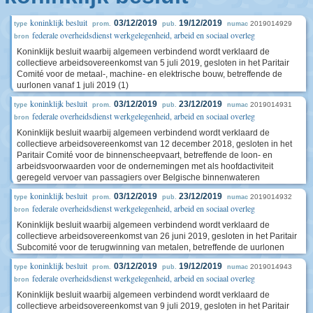
koninklijk besluit
03/12/2019
19/12/2019
2019014929
type
prom.
pub.
numac
federale overheidsdienst werkgelegenheid, arbeid en sociaal overleg
bron
Koninklijk besluit waarbij algemeen verbindend wordt verklaard de
collectieve arbeidsovereenkomst van 5 juli 2019, gesloten in het Paritair
Comité voor de metaal-, machine- en elektrische bouw, betreffende de
uurlonen vanaf 1 juli 2019 (1)
koninklijk besluit
03/12/2019
23/12/2019
2019014931
type
prom.
pub.
numac
federale overheidsdienst werkgelegenheid, arbeid en sociaal overleg
bron
Koninklijk besluit waarbij algemeen verbindend wordt verklaard de
collectieve arbeidsovereenkomst van 12 december 2018, gesloten in het
Paritair Comité voor de binnenscheepvaart, betreffende de loon- en
arbeidsvoorwaarden voor de ondernemingen met als hoofdactiviteit
geregeld vervoer van passagiers over Belgische binnenwateren
koninklijk besluit
03/12/2019
23/12/2019
2019014932
type
prom.
pub.
numac
federale overheidsdienst werkgelegenheid, arbeid en sociaal overleg
bron
Koninklijk besluit waarbij algemeen verbindend wordt verklaard de
collectieve arbeidsovereenkomst van 26 juni 2019, gesloten in het Paritair
Subcomité voor de terugwinning van metalen, betreffende de uurlonen
koninklijk besluit
03/12/2019
19/12/2019
2019014943
type
prom.
pub.
numac
federale overheidsdienst werkgelegenheid, arbeid en sociaal overleg
bron
Koninklijk besluit waarbij algemeen verbindend wordt verklaard de
collectieve arbeidsovereenkomst van 9 juli 2019, gesloten in het Paritair