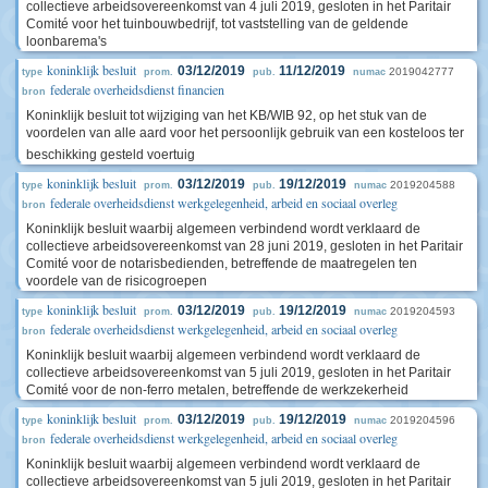
collectieve arbeidsovereenkomst van 4 juli 2019, gesloten in het Paritair
Comité voor het tuinbouwbedrijf, tot vaststelling van de geldende
loonbarema's
koninklijk besluit
03/12/2019
11/12/2019
2019042777
type
prom.
pub.
numac
federale overheidsdienst financien
bron
Koninklijk besluit tot wijziging van het KB/WIB 92, op het stuk van de
voordelen van alle aard voor het persoonlijk gebruik van een kosteloos ter
beschikking gesteld voertuig
koninklijk besluit
03/12/2019
19/12/2019
2019204588
type
prom.
pub.
numac
federale overheidsdienst werkgelegenheid, arbeid en sociaal overleg
bron
Koninklijk besluit waarbij algemeen verbindend wordt verklaard de
collectieve arbeidsovereenkomst van 28 juni 2019, gesloten in het Paritair
Comité voor de notarisbedienden, betreffende de maatregelen ten
voordele van de risicogroepen
koninklijk besluit
03/12/2019
19/12/2019
2019204593
type
prom.
pub.
numac
federale overheidsdienst werkgelegenheid, arbeid en sociaal overleg
bron
Koninklijk besluit waarbij algemeen verbindend wordt verklaard de
collectieve arbeidsovereenkomst van 5 juli 2019, gesloten in het Paritair
Comité voor de non-ferro metalen, betreffende de werkzekerheid
koninklijk besluit
03/12/2019
19/12/2019
2019204596
type
prom.
pub.
numac
federale overheidsdienst werkgelegenheid, arbeid en sociaal overleg
bron
Koninklijk besluit waarbij algemeen verbindend wordt verklaard de
collectieve arbeidsovereenkomst van 5 juli 2019, gesloten in het Paritair