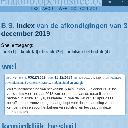
^
-
NL
FR
RSS
ABOUT
WEB LOG
CONTACT
B.S.
Index
van de afkondigingen van 3
december
2019
Snelle toegang:
wet (1)
koninklijk besluit (39)
ministerieel besluit (4)
wet
wet
federale
03/12/2019
13/12/2019
2019042829
type
prom.
pub.
numac
bron
overheidsdienst economie, k.m.o., middenstand en energie
Wet tot bekrachtiging van het koninklijk besluit van 15 oktober 2018 tot
vaststelling voor het jaar 2018 van het bedrag van de repartitiebijdrage
bedoeld in artikel 14, § 8, zestiende lid, van de wet van 11 april 2003
betreffende de voorzieningen aangelegd voor de ontmanteling van de
kerncentrales en voor het beheer van splijtstoffen bestraald in deze
kerncentrales
koninklijk besluit