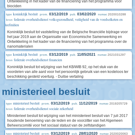
Ontwikkeling in het kader van de financiering van het programma voor
biociden
koninklijk besluit
03/12/2019
03/02/2020
2020010288
type
prom.
pub.
numac
federale overheidsdienst volksgezondheid, veiligheid van de voedselketen en
bron
leefmilieu
Koninklijk besluit tot vaststelling van de Belgische financiële bijdrage voor
het jaar 2019 aan de Organisatie van Economische Samenwerking en
Ontwikkeling in het kader van de financiering van het programma over de
nanomaterialen
koninklijk besluit
03/12/2019
11/05/2021
2021031297
type
prom.
pub.
numac
federale overheidsdienst financien
bron
Koninklijk besluit tot wijziging van het KB/WIB 92, op het stuk van de
voordelen van alle aard voor het persoonlijk gebruik van een kosteloos ter
beschikking gesteld voertuig. - Duitse vertaling
ministerieel besluit
ministerieel besluit
03/12/2019
11/12/2019
2019205729
type
prom.
pub.
numac
federale overheidsdienst sociale zekerheid
bron
Ministerieel besluit tot wijziging van het ministerieel besluit van 7 juli 2017
houdende benoeming van de leden en de voorzitter van het Algemeen
Beheerscomité voor het sociaal statuut van de zelfstandigen
ministerieel besluit
03/12/2019
28/01/2020
2020020063
type
prom.
pub.
numac