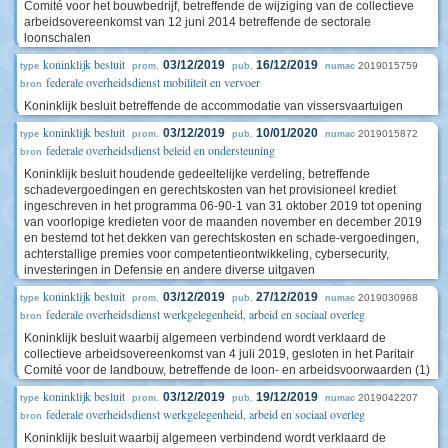
Comité voor het bouwbedrijf, betreffende de wijziging van de collectieve
arbeidsovereenkomst van 12 juni 2014 betreffende de sectorale
loonschalen
koninklijk besluit
03/12/2019
16/12/2019
2019015759
type
prom.
pub.
numac
federale overheidsdienst mobiliteit en vervoer
bron
Koninklijk besluit betreffende de accommodatie van vissersvaartuigen
koninklijk besluit
03/12/2019
10/01/2020
2019015872
type
prom.
pub.
numac
federale overheidsdienst beleid en ondersteuning
bron
Koninklijk besluit houdende gedeeltelijke verdeling, betreffende
schadevergoedingen en gerechtskosten van het provisioneel krediet
ingeschreven in het programma 06-90-1 van 31 oktober 2019 tot opening
van voorlopige kredieten voor de maanden november en december 2019
en bestemd tot het dekken van gerechtskosten en schade-vergoedingen,
achterstallige premies voor competentieontwikkeling, cybersecurity,
investeringen in Defensie en andere diverse uitgaven
koninklijk besluit
03/12/2019
27/12/2019
2019030968
type
prom.
pub.
numac
federale overheidsdienst werkgelegenheid, arbeid en sociaal overleg
bron
Koninklijk besluit waarbij algemeen verbindend wordt verklaard de
collectieve arbeidsovereenkomst van 4 juli 2019, gesloten in het Paritair
Comité voor de landbouw, betreffende de loon- en arbeidsvoorwaarden (1)
koninklijk besluit
03/12/2019
19/12/2019
2019042207
type
prom.
pub.
numac
federale overheidsdienst werkgelegenheid, arbeid en sociaal overleg
bron
Koninklijk besluit waarbij algemeen verbindend wordt verklaard de