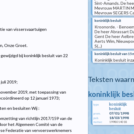
Sint-Amands. De he
Mevrouw MARTIN Mar
Mevrouw SEGERS Car
koninklijk besluit
Kroonorde. - Benoem
ie van vissersvaartuigen
De heer Abrassart D
Gent De heer Aelbrec
Aerts Wim, Nieuwpoo
len, Onze Groet.
S(...)
koninklijk besluit van 15
ewijzigd bij koninklijk besluit van 22
Koninklijk besluit i
Teksten waarn
juli 2019;
6 november 2019, met toepassing van
koninklijk bes
 gecoördineerd op 12 januari 1973;
koninklijk
type
en en besluiten Wij :
besluit
07/01/1998
prom.
18/03/1998
 omzetting van richtlijn 2017/159 van de
pub.
1998014018
numac
 door het Algemeen Comité van de
se Federatie van vervoerswerknemers