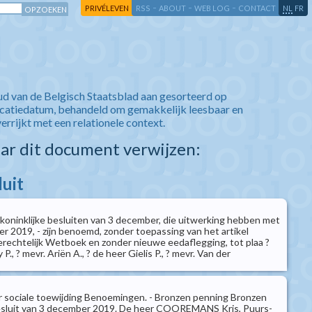
-
-
-
-
PRIVÉLEVEN
RSS
ABOUT
WEB LOG
CONTACT
NL
FR
ud van de Belgisch Staatsblad aan gesorteerd op
icatiedatum, behandeld om gemakkelijk leesbaar en
verrijkt met een relationele context.
aar dit document verwijzen:
luit
 koninklijke besluiten van 3 december, die uitwerking hebben met
r 2019, - zijn benoemd, zonder toepassing van het artikel
rechtelijk Wetboek en zonder nieuwe eedaflegging, tot plaa ?
, ? mevr. Ariën A., ? de heer Gielis P., ? mevr. Van der
 sociale toewijding Benoemingen. - Bronzen penning Bronzen
besluit van 3 december 2019. De heer COOREMANS Kris, Puurs-