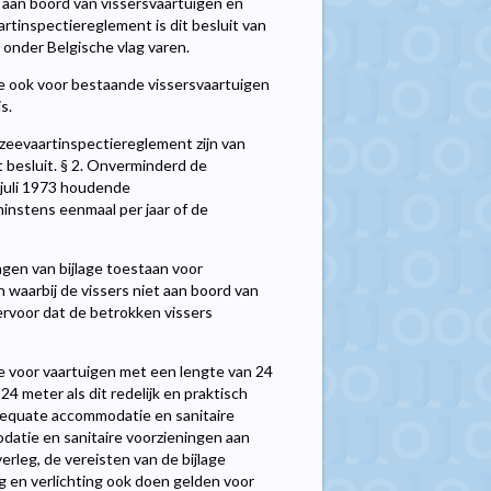
 aan boord van vissersvaartuigen en
artinspectiereglement is dit besluit van
 onder Belgische vlag varen.
ge ook voor bestaande vissersvaartuigen
s.
 zeevaartinspectiereglement zijn van
it besluit. § 2. Onverminderd de
0 juli 1973 houdende
instens eenmaal per jaar of de
ngen van bijlage toestaan voor
n waarbij de vissers niet aan boord van
ervoor dat de betrokken vissers
ge voor vaartuigen met een lengte van 24
 meter als dit redelijk en praktisch
adequate accommodatie en sanitaire
tie en sanitaire voorzieningen aan
rleg, de vereisten van de bijlage
ing en verlichting ook doen gelden voor