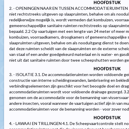
HOOFDSTUK
2. - OPENINGEN NAAR EN TUSSEN ACCOMMODATIERUIMTEN 2.1.
niet rechtstreeks uitgeven op slaapruimten, behalve om als noodui
redelijkerwijze mogelijk is, wordt vermeden dat kombuizen, voorr
gemeenschappelijke sanitaire ruimten rechtstreeks op slaapruimten 
bepaald. 2.2 Op vaartuigen met een lengte van 24 meter of meer 
kombuizen, voorraadkamers, droogkamers of gemeenschappelijke sa
slaapruimten uitgeven, behalve om als nooduitgang dienst te doe
dat deze ruimten scheidt van de slaapruimten en de externe sch
van staal of een ander goedgekeurd materiaal en is water- en gasdi
niet uit dat sanitaire ruimten door twee scheepshutten worden ge
HOOFDSTUK
3. - ISOLATIE 3.1. De accommodatieruimten worden voldoende geïs
constructie van interne scheidingswanden, lambrisering en bekledi
verbindingselementen zijn geschikt voor het beoogde doel en drage
accommodatieruimten wordt voor voldoende drainage gezorgd. 3.2
genomen om de accommodatie voor de bemanning van vissersvaart
andere insecten, vooral wanneer de vaartuigen actief zijn in van m
accommodatieruimten voor de bemanning worden - voor zover nodi
HOOFDSTUK
4. - LAWAAI EN TRILLINGEN 4.1. De Scheepvaartcontrole stelt norm