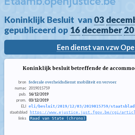
Etaamb.openjustice.be
Koninklijk Besluit  van 
03
decem
gepubliceerd op 
16
december
20
Een dienst van vzw Ope
Koninklijk besluit betreffende de accommo
bron
federale overheidsdienst mobiliteit en vervoer
numac
2019015759
pub.
16/12/2019
prom.
03/12/2019
ELI
eli/besluit/2019/12/03/2019015759/staatsblad
staatsblad
https://www.ejustice.just.fgov.be/cgi/artic
links
Raad van State (chrono)