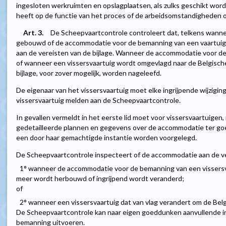
ingesloten werkruimten en opslagplaatsen, als zulks geschikt wor
heeft op de functie van het proces of de arbeidsomstandigheden of
Art. 3.
De Scheepvaartcontrole controleert dat, telkens wanne
gebouwd of de accommodatie voor de bemanning van een vaartuig
aan de vereisten van de bijlage. Wanneer de accommodatie voor d
of wanneer een vissersvaartuig wordt omgevlagd naar de Belgisch
bijlage, voor zover mogelijk, worden nageleefd.
De eigenaar van het vissersvaartuig moet elke ingrijpende wijzigi
vissersvaartuig melden aan de Scheepvaartcontrole.
In gevallen vermeldt in het eerste lid moet voor vissersvaartuigen
gedetailleerde plannen en gegevens over de accommodatie ter go
een door haar gemachtigde instantie worden voorgelegd.
De Scheepvaartcontrole inspecteert of de accommodatie aan de ver
1° wanneer de accommodatie voor de bemanning van een vissersv
meer wordt herbouwd of ingrijpend wordt veranderd;
of
2° wanneer een vissersvaartuig dat van vlag verandert om de Belg
De Scheepvaartcontrole kan naar eigen goeddunken aanvullende i
bemanning uitvoeren.