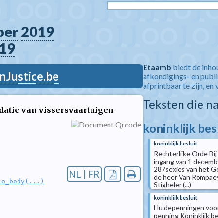
ber
2019
19
Etaamb
biedt de inho
nJustice.be
afkondigings- en publ
afprintbaar te zijn, en 
Teksten die n
datie van vissersvaartuigen
koninklijk bes
koninklijk besluit
Rechterlijke Orde Bij
ingang van 1 decembe
287sexies van het Ge
NL | FR
de heer Van Rompaey P.
le_body(...)
Stighelen(...)
koninklijk besluit
Huldepenningen voor
penning Koninklijk 