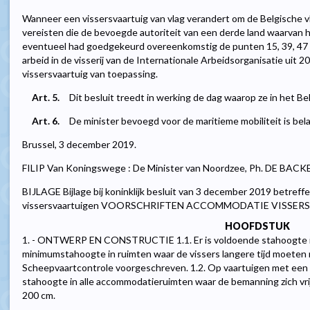
Wanneer een vissersvaartuig van vlag verandert om de Belgische vla
vereisten die de bevoegde autoriteit van een derde land waarvan h
eventueel had goedgekeurd overeenkomstig de punten 15, 39, 47 of 
arbeid in de visserij van de Internationale Arbeidsorganisatie uit 2
vissersvaartuig van toepassing.
Art. 5.
Dit besluit treedt in werking de dag waarop ze in het 
Art. 6.
De minister bevoegd voor de maritieme mobiliteit is bela
Brussel, 3 december 2019.
FILIP Van Koningswege : De Minister van Noordzee, Ph. DE BACK
BIJLAGE Bijlage bij koninklijk besluit van 3 december 2019 betre
vissersvaartuigen VOORSCHRIFTEN ACCOMMODATIE VISSE
HOOFDSTUK
1. - ONTWERP EN CONSTRUCTIE 1.1. Er is voldoende stahoogte i
minimumstahoogte in ruimten waar de vissers langere tijd moeten 
Scheepvaartcontrole voorgeschreven. 1.2. Op vaartuigen met een 
stahoogte in alle accommodatieruimten waar de bemanning zich v
200 cm.