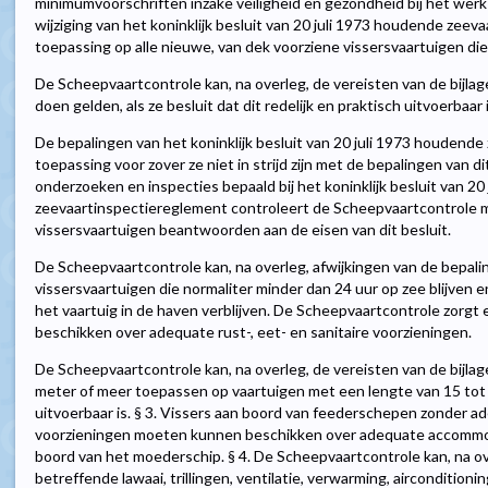
minimumvoorschriften inzake veiligheid en gezondheid bij het werk
wijziging van het koninklijk besluit van 20 juli 1973 houdende zeeva
toepassing op alle nieuwe, van dek voorziene vissersvaartuigen die
De Scheepvaartcontrole kan, na overleg, de vereisten van de bijla
doen gelden, als ze besluit dat dit redelijk en praktisch uitvoerbaar i
De bepalingen van het koninklijk besluit van 20 juli 1973 houdende
toepassing voor zover ze niet in strijd zijn met de bepalingen van d
onderzoeken en inspecties bepaald bij het koninklijk besluit van 2
zeevaartinspectiereglement controleert de Scheepvaartcontrole m
vissersvaartuigen beantwoorden aan de eisen van dit besluit.
De Scheepvaartcontrole kan, na overleg, afwijkingen van de bepali
vissersvaartuigen die normaliter minder dan 24 uur op zee blijven e
het vaartuig in de haven verblijven. De Scheepvaartcontrole zorgt 
beschikken over adequate rust-, eet- en sanitaire voorzieningen.
De Scheepvaartcontrole kan, na overleg, de vereisten van de bijla
meter of meer toepassen op vaartuigen met een lengte van 15 tot 24
uitvoerbaar is. § 3. Vissers aan boord van feederschepen zonder 
voorzieningen moeten kunnen beschikken over adequate accommoda
boord van het moederschip. § 4. De Scheepvaartcontrole kan, na ove
betreffende lawaai, trillingen, ventilatie, verwarming, aircondition