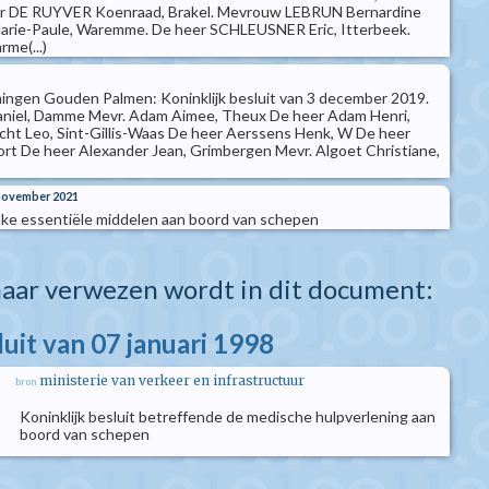
er DE RUYVER Koenraad, Brakel. Mevrouw LEBRUN Bernardine
ie-Paule, Waremme. De heer SCHLEUSNER Eric, Itterbeek.
me(...)
ingen Gouden Palmen: Koninklijk besluit van 3 december 2019.
aniel, Damme Mevr. Adam Aimee, Theux De heer Adam Henri,
ht Leo, Sint-Gillis-Waas De heer Aerssens Henk, W De heer
rt De heer Alexander Jean, Grimbergen Mevr. Algoet Christiane,
 november 2021
nzake essentiële middelen aan boord van schepen
aar verwezen wordt in dit document:
luit van 07 januari 1998
ministerie van verkeer en infrastructuur
bron
Koninklijk besluit betreffende de medische hulpverlening aan
boord van schepen