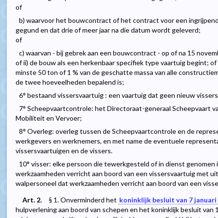
of
b) waarvoor het bouwcontract of het contract voor een ingrijpe
gegund en dat drie of meer jaar na die datum wordt geleverd;
of
c) waarvan - bij gebrek aan een bouwcontract - op of na 15 novemb
of ii) de bouw als een herkenbaar specifiek type vaartuig begint; of
minste 50 ton of 1 % van de geschatte massa van alle constructiema
de twee hoeveelheden bepalend is;
6° bestaand vissersvaartuig : een vaartuig dat geen nieuw vissersv
7° Scheepvaartcontrole: het Directoraat-generaal Scheepvaart v
Mobiliteit en Vervoer;
8° Overleg: overleg tussen de Scheepvaartcontrole en de repres
werkgevers en werknemers, en met name de eventuele representat
vissersvaartuigen en de vissers.
10° visser: elke persoon die tewerkgesteld of in dienst genomen i
werkzaamheden verricht aan boord van een vissersvaartuig met ui
walpersoneel dat werkzaamheden verricht aan boord van een visse
Art. 2.
§ 1. Onverminderd het
koninklijk besluit van 7 januar
hulpverlening aan boord van schepen en het koninklijk besluit van 