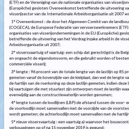
(ETF) en de Vereniging van de nationale organisaties van visserij
(Europêche) gesloten Overeenkomst betreffende de uitvoering va
visserijsector van de Internationale Arbeidsorganisatie uit 2007 w
1° Overeenkomst : de door het Algemeen Comité van de landbou
(COGECA), de Europese Federatie van vervoerswerknemers (ETF) e
organisaties van visserijondernemingen in de EU (Europêche) ges
betreffende de uitvoering van het Verdrag inzake arbeid in de visse
Arbeidsorganisatie uit 2007;
2° vissersvaartuig of vaartuig: een schip dat gerechtigd is de Bel
en ongeacht de eigendomsvorm, en die gebruikt worden of bestemd
commerciële visserij;
3° lengte : 96 procent van de totale lengte van de lastlijn op 85 p
gemeten vanaf de bovenzijde van de kielplaat, dan wel de lengte v
de hartlijn van de roerkoning op deze lastlijn gemeten, indien deze l
bij vaartuigen die met stuurlast zijn ontworpen moet de lastlijn 
evenwijdig aan de constructiewaterlijn worden genomen;
4° lengte tussen de loodlijnen (LBP):de afstand tussen de voor- en
de voorloodlijn moet samenvallen met de voorzijde van de voorstev
wordt gemeten; de achterloodlijn moet samenvallen met de hartlijn 
5° nieuw vissersvaartuig : een vaartuig a) waarvoor het bouwcontr
verbouwingen op of na 15 november 2019 is gegund;