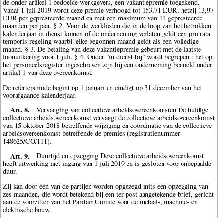
de onder artikel 1 bedoelde werkgevers, een vakantiepremie toegekend.
Vanaf 1 juli 2019 wordt deze premie verhoogd tot 153,71 EUR, hetzij 13,97
EUR per gepresteerde maand en met een maximum van 11 gepresteerde
maanden per jaar. § 2. Voor de werklieden die in de loop van het betrokken
kalenderjaar in dienst komen of de onderneming verlaten geldt een pro rata
temporis regeling waarbij elke begonnen maand geldt als een volledige
maand. § 3. De betaling van deze vakantiepremie gebeurt met de laatste
loonuitkering vóór 1 juli. § 4. Onder "in dienst bij" wordt begrepen : het op
het personeelsregister ingeschreven zijn bij een onderneming bedoeld onder
artikel 1 van deze overeenkomst.
De referteperiode begint op 1 januari en eindigt op 31 december van het
voorafgaande kalenderjaar.
Art. 8.
Vervanging van collectieve arbeidsovereenkomsten De huidige
collectieve arbeidsovereenkomst vervangt de collectieve arbeidsovereenkomst
van 15 oktober 2018 betreffende wijziging en coördinatie van de collectieve
arbeidsovereenkomst betreffende de premies (registratienummer
148625/CO/111).
Art. 9.
Duurtijd en opzegging Deze collectieve arbeidsovereenkomst
heeft uitwerking met ingang van 1 juli 2019 en is gesloten voor onbepaalde
duur.
Zij kan door één van de partijen worden opgezegd mits een opzegging van
zes maanden, die wordt betekend bij een ter post aangetekende brief, gericht
aan de voorzitter van het Paritair Comité voor de metaal-, machine- en
elektrische bouw.