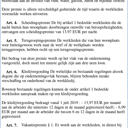
blootstaan aan de invloed van vuur, water, gassen, zuren en bijtende stoffen.
Deze premie is alleen verschuldigd gedurende de tijd waarin de werklieden
voormelde werken uitvoeren.
Art. 4.
Scheidingspremie De bij artikel 1 bedoelde werklieden die de
nacht buiten hun woonplaats doorbrengen omwille van beroepsbezigheden,
ontvangen een scheidingspremie van 13,97 EUR per nacht.
Art. 5.
Terugroepingspremie De werklieden die van hun woonplaats
voor buitengewoon werk naar de werf of de werkplaats worden
teruggeroepen, hebben recht op een terugroepingspremie.
Het bedrag van deze premie wordt op het vlak van de onderneming
vastgesteld, doch moet ten minste gelijk zijn aan drie uren loon.
Art. 6.
Kledijvergoeding De wettelijke en bestaande regelingen alsook
degene die op ondernemingsvlak bestaan, blijven behouden inzake
verschaffing en onderhoud van de werkkledij.
Bovenop bestaande regelingen kunnen de onder artikel 1 bedoelde
werklieden aanspraak maken op een kledijvergoeding.
De kledijvergoeding bedraagt vanaf 1 juli 2019 : - 13,97 EUR per maand
aan de arbeider die minstens 12 dagen in de maand gepresteerd heeft; - 6,99
EUR per maand aan de arbeider die tussen 6 en 12 dagen in de maand heeft
gepresteerd.
Art. 7.
Vakantiepremie § 1. Er wordt aan de werklieden, in dienst bij