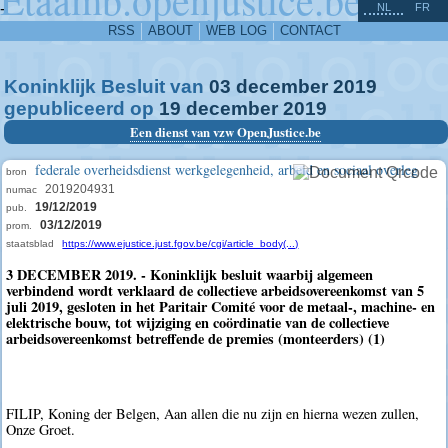
^
-
NL
FR
RSS
ABOUT
WEB LOG
CONTACT
Koninklijk Besluit van
03
december
2019
gepubliceerd op
19
december
2019
Een dienst van vzw OpenJustice.be
federale overheidsdienst werkgelegenheid, arbeid en sociaal overleg
bron
2019204931
numac
19/12/2019
pub.
03/12/2019
prom.
staatsblad
https://www.ejustice.just.fgov.be/cgi/article_body(...)
3 DECEMBER 2019. - Koninklijk besluit waarbij algemeen
verbindend wordt verklaard de collectieve arbeidsovereenkomst van 5
juli 2019, gesloten in het Paritair Comité voor de metaal-, machine- en
elektrische bouw, tot wijziging en coördinatie van de collectieve
arbeidsovereenkomst betreffende de premies (monteerders) (1)
FILIP, Koning der Belgen, Aan allen die nu zijn en hierna wezen zullen,
Onze Groet.