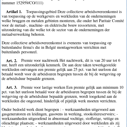
nummer 152959/CO/111)
Artikel 1.
Toepassingsgebied Deze collectieve arbeidsovereenkomst is
van toepassing op de werkgevers en werklieden van de ondernemingen
welke bruggen en metalen gebinten monteren, die onder het Paritair Comité
voor de metaal-, machine- en elektrische bouw ressorteren, met
uitzondering van die welke tot de sector van de ondernemingen der
metaalverwerking behoren.
Deze collectieve arbeidsovereenkomst is eveneens van toepassing op
buitenlandse firma's die in België montagewerken verrichten met
buitenlands personeel.
Art. 2.
Premie voor nachtwerk Het nachtwerk, dit is van 20 uur tot 6
uur, heeft een uitzonderlijk kenmerk. De aan deze taken tewerkgestelde
werklieden ontvangen een premie gelijk aan 25 pct. van het uurloon dat
betaald wordt voor de arbeidsuren begrepen tussen de bij de wetgeving op
de arbeidsduur bepaalde grenzen.
Art. 3.
Premie voor lastige werken Een premie gelijk aan minimum 10
pct. van het uurloon betaald voor de arbeidsuren begrepen tussen de bij de
wetgeving op de arbeidsduur bepaalde grenzen, wordt toegekend aan de
werklieden die ongezond, hinderlijk of pijnlijk werk moeten verrichten.
Onder bedoeld werk dient begrepen : - werkzaamheden uitgevoerd aan
gasgeneratoren en leidingen, gasovens in werking, stookoliereservoirs; -
werkzaamheden uitgeoefend in abnormaal vochtige, stofferige, vettige en
olieachtige plaatsen; - werkzaamheden uitgevoerd door werklieden als zij