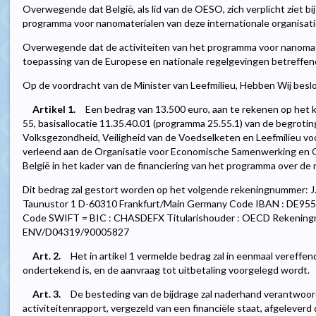
Overwegende dat België, als lid van de OESO, zich verplicht ziet b
programma voor nanomaterialen van deze internationale organisati
Overwegende dat de activiteiten van het programma voor nanomat
toepassing van de Europese en nationale regelgevingen betreffen
Op de voordracht van de Minister van Leefmilieu, Hebben Wij beslo
Artikel 1.
Een bedrag van 13.500 euro, aan te rekenen op het kr
55, basisallocatie 11.35.40.01 (programma 25.55.1) van de begroti
Volksgezondheid, Veiligheid van de Voedselketen en Leefmilieu vo
verleend aan de Organisatie voor Economische Samenwerking en O
België in het kader van de financiering van het programma over de
Dit bedrag zal gestort worden op het volgende rekeningnummer: J
Taunustor 1 D-60310 Frankfurt/Main Germany Code IBAN : DE9
Code SWIFT = BIC : CHASDEFX Titularishouder : OECD Rekening
ENV/D04319/90005827
Art. 2.
Het in artikel 1 vermelde bedrag zal in eenmaal vereffen
ondertekend is, en de aanvraag tot uitbetaling voorgelegd wordt.
Art. 3.
De besteding van de bijdrage zal naderhand verantwoor
activiteitenrapport, vergezeld van een financiële staat, afgelever