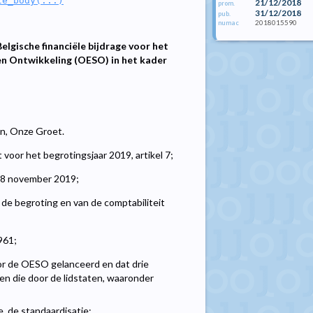
le_body(...)
21/12/2018
prom.
31/12/2018
pub.
2018015590
numac
elgische financiële bijdrage voor het
n Ontwikkeling (OESO) in het kader
n
len, Onze Groet.
oor het begrotingsjaar 2019, artikel 7;
 18 november 2019;
de begroting en van de comptabiliteit
961;
r de OESO gelanceerd en dat drie
n die door de lidstaten, waaronder
e, de standaardisatie;