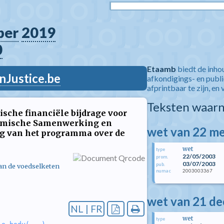
ber
2019
0
Etaamb
biedt de inho
nJustice.be
afkondigings- en publ
afprintbaar te zijn, en 
Teksten waarn
gische financiële bijdrage voor
onomische Samenwerking en
wet van 22 me
ng van het programma over de
wet
type
22/05/2003
prom.
03/07/2003
pub.
van de voedselketen
2003003367
numac
wet van 21 d
NL | FR
wet
type