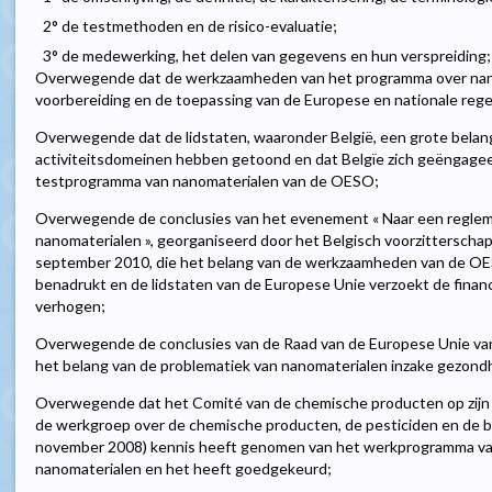
2° de testmethoden en de risico-evaluatie;
3° de medewerking, het delen van gegevens en hun verspreiding;
Overwegende dat de werkzaamheden van het programma over nanom
voorbereiding en de toepassing van de Europese en nationale reg
Overwegende dat de lidstaten, waaronder België, een grote belang
activiteitsdomeinen hebben getoond en dat Belgïe zich geëngage
testprogramma van nanomaterialen van de OESO;
Overwegende de conclusies van het evenement « Naar een regleme
nanomaterialen », georganiseerd door het Belgisch voorzitterscha
september 2010, die het belang van de werkzaamheden van de OE
benadrukt en de lidstaten van de Europese Unie verzoekt de finan
verhogen;
Overwegende de conclusies van de Raad van de Europese Unie van
het belang van de problematiek van nanomaterialen inzake gezondh
Overwegende dat het Comité van de chemische producten op zij
de werkgroep over de chemische producten, de pesticiden en de bi
november 2008) kennis heeft genomen van het werkprogramma van
nanomaterialen en het heeft goedgekeurd;