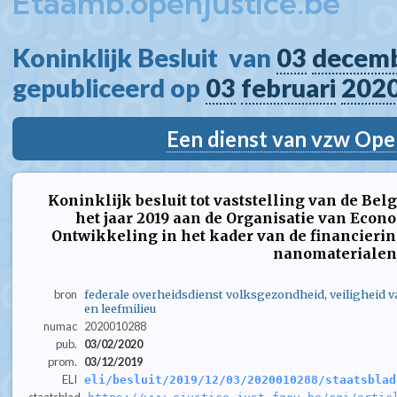
Etaamb.openjustice.be
Koninklijk Besluit  van 
03
decem
gepubliceerd op 
03
februari
202
Een dienst van vzw Ope
Koninklijk besluit tot vaststelling van de Bel
het jaar 2019 aan de Organisatie van Ec
Ontwikkeling in het kader van de financieri
nanomaterialen
bron
federale overheidsdienst volksgezondheid, veiligheid 
en leefmilieu
numac
2020010288
pub.
03/02/2020
prom.
03/12/2019
ELI
eli/besluit/2019/12/03/2020010288/staatsblad