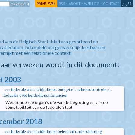
-
-
-
-
PRIVÉLEVEN
RSS
ABOUT
WEB LOG
CONTACT
NL
FR
ud van de Belgisch Staatsblad aan gesorteerd op
icatiedatum, behandeld om gemakkelijk leesbaar en
verrijkt met een relationele context.
aar verwezen wordt in dit document:
i 2003
federale overheidsdienst budget en beheerscontrole en
bron
federale overheidsdienst financien
Wet houdende organisatie van de begroting en van de
comptabiliteit van de federale Staat
ecember 2018
federale overheidsdienst beleid en ondersteuning
bron