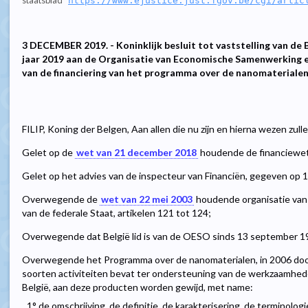
staatsblad
https://www.ejustice.just.fgov.be/cgi/artic
3 DECEMBER 2019. - Koninklijk besluit tot vaststelling van de B
jaar 2019 aan de Organisatie van Economische Samenwerking e
van de financiering van het programma over de nanomateriale
FILIP, Koning der Belgen, Aan allen die nu zijn en hierna wezen zul
Gelet op de
wet van 21 december 2018
houdende de financiewet v
Gelet op het advies van de inspecteur van Financiën, gegeven op
Overwegende de
wet van 22 mei 2003
houdende organisatie van 
van de federale Staat, artikelen 121 tot 124;
Overwegende dat België lid is van de OESO sinds 13 september 1
Overwegende het Programma over de nanomaterialen, in 2006 doo
soorten activiteiten bevat ter ondersteuning van de werkzaamhede
België, aan deze producten worden gewijd, met name:
1° de omschrijving, de definitie, de karakterisering, de terminologi