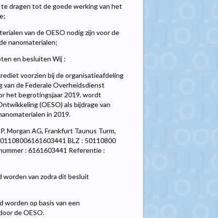
ij te dragen tot de goede werking van het
e;
erialen van de OESO nodig zijn voor de
de nanomaterialen;
ten en besluiten Wij :
ediet voorzien bij de organisatieafdeling
ng van de Federale Overheidsdienst
or het begrotingsjaar 2019, wordt
ntwikkeling (OESO) als bijdrage van
 nanomaterialen in 2019.
.P. Morgan AG, Frankfurt Taunus Turm,
5501108006161603441 BLZ : 50110800
nummer : 6161603441 Referentie :
d worden van zodra dit besluit
d worden op basis van een
d door de OESO.