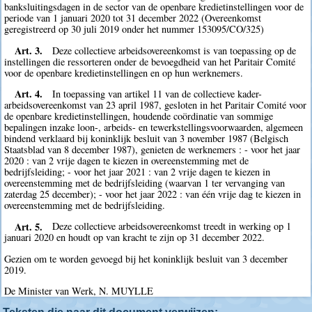
banksluitingsdagen in de sector van de openbare kredietinstellingen voor de
periode van 1 januari 2020 tot 31 december 2022 (Overeenkomst
geregistreerd op 30 juli 2019 onder het nummer 153095/CO/325)
Art. 3.
Deze collectieve arbeidsovereenkomst is van toepassing op de
instellingen die ressorteren onder de bevoegdheid van het Paritair Comité
voor de openbare kredietinstellingen en op hun werknemers.
Art. 4.
In toepassing van artikel 11 van de collectieve kader-
arbeidsovereenkomst van 23 april 1987, gesloten in het Paritair Comité voor
de openbare kredietinstellingen, houdende coördinatie van sommige
bepalingen inzake loon-, arbeids- en tewerkstellingsvoorwaarden, algemeen
bindend verklaard bij koninklijk besluit van 3 november 1987 (Belgisch
Staatsblad van 8 december 1987), genieten de werknemers : - voor het jaar
2020 : van 2 vrije dagen te kiezen in overeenstemming met de
bedrijfsleiding; - voor het jaar 2021 : van 2 vrije dagen te kiezen in
overeenstemming met de bedrijfsleiding (waarvan 1 ter vervanging van
zaterdag 25 december); - voor het jaar 2022 : van één vrije dag te kiezen in
overeenstemming met de bedrijfsleiding.
Art. 5.
Deze collectieve arbeidsovereenkomst treedt in werking op 1
januari 2020 en houdt op van kracht te zijn op 31 december 2022.
Gezien om te worden gevoegd bij het koninklijk besluit van 3 december
2019.
De Minister van Werk, N. MUYLLE