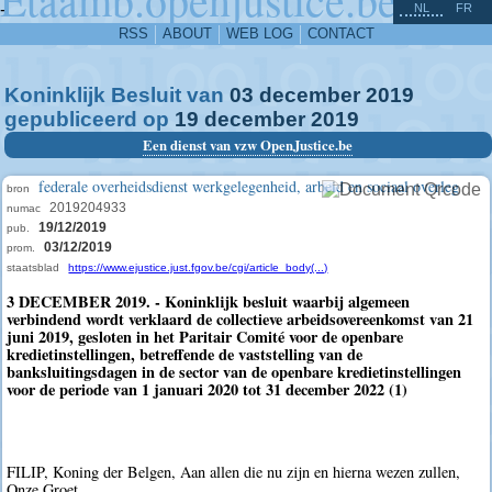
^
-
NL
FR
RSS
ABOUT
WEB LOG
CONTACT
Koninklijk Besluit van
03
december
2019
gepubliceerd op
19
december
2019
Een dienst van vzw OpenJustice.be
federale overheidsdienst werkgelegenheid, arbeid en sociaal overleg
bron
2019204933
numac
19/12/2019
pub.
03/12/2019
prom.
staatsblad
https://www.ejustice.just.fgov.be/cgi/article_body(...)
3 DECEMBER 2019. - Koninklijk besluit waarbij algemeen
verbindend wordt verklaard de collectieve arbeidsovereenkomst van 21
juni 2019, gesloten in het Paritair Comité voor de openbare
kredietinstellingen, betreffende de vaststelling van de
banksluitingsdagen in de sector van de openbare kredietinstellingen
voor de periode van 1 januari 2020 tot 31 december 2022 (1)
FILIP, Koning der Belgen, Aan allen die nu zijn en hierna wezen zullen,
Onze Groet.