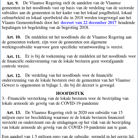
Art. 9.
De Vlaamse Regering stelt de aandelen van de Vlaamse
gemeenten in het noodfonds vast op basis van de verdeling van de sectorale
subsidies aan de gemeenten in het kader van het lokaal jeugdbeleid, lokaal
cultuurbeleid en lokaal sportbeleid die in 2018 werden toegevoegd aan het
decreet van 22 december 2017
Vlaams Gemeentefonds door het
houdende
bepalingen tot begeleiding van de begroting 2018.
Art. 10.
De middelen uit het noodfonds die de Vlaamse Regering aan
de gemeenten toekent, zijn voor de gemeenten een algemene
werkingssubsidie waarvoor geen specifieke verantwoording is vereist.
Art. 11.
Er is bij de toekenning van de middelen uit het noodfonds voor
de financiële ondersteuning van de lokale besturen geen voorafgaande
controle vereist.
Art. 12.
De verdeling van het noodfonds voor de financiële
ondersteuning van de lokale besturen over de gemeenten van het Vlaamse
Gewest is opgenomen in bijlage 1, die bij dit decreet is gevoegd.
HOOFDSTUK
3. -Financiële versterking van de lokale besturen voor de bestrijding van
lokale armoede als gevolg van de COVID-19-pandemie
Art. 13.
De Vlaamse Regering stelt in 2020 een subsidie van 15
miljoen euro ter beschikking waarmee ze de lokale besturen financieel
versterkt en ondersteunt om de uitdagingen op het vlak van de bestrijding
van lokale armoede als gevolg van de COVID-19-pandemie aan te gaan.
Een aandeel van 1,5 miljoen euro van de subsidie, vermeld in het eerste lid,