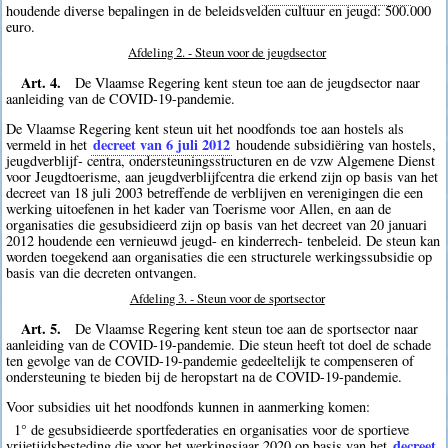
houdende diverse bepalingen in de beleidsvelden cultuur en jeugd: 500.000
euro.
Afdeling 2. - Steun voor de jeugdsector
Art. 4.
De Vlaamse Regering kent steun toe aan de jeugdsector naar
aanleiding van de COVID-19-pandemie.
De Vlaamse Regering kent steun uit het noodfonds toe aan hostels als
decreet van 6 juli 2012
vermeld in het
houdende subsidiëring van hostels,
jeugdverblijf- centra, ondersteuningsstructuren en de vzw Algemene Dienst
voor Jeugdtoerisme, aan jeugdverblijfcentra die erkend zijn op basis van het
decreet van 18 juli 2003 betreffende de verblijven en verenigingen die een
werking uitoefenen in het kader van Toerisme voor Allen, en aan de
organisaties die gesubsidieerd zijn op basis van het decreet van 20 januari
2012 houdende een vernieuwd jeugd- en kinderrech- tenbeleid. De steun kan
worden toegekend aan organisaties die een structurele werkingssubsidie op
basis van die decreten ontvangen.
Afdeling 3. - Steun voor de sportsector
Art. 5.
De Vlaamse Regering kent steun toe aan de sportsector naar
aanleiding van de COVID-19-pandemie. Die steun heeft tot doel de schade
ten gevolge van de COVID-19-pandemie gedeeltelijk te compenseren of
ondersteuning te bieden bij de heropstart na de COVID-19-pandemie.
Voor subsidies uit het noodfonds kunnen in aanmerking komen:
1° de gesubsidieerde sportfederaties en organisaties voor de sportieve
decreet
vrijetijdsbesteding die voor het werkingsjaar 2020 op basis van het