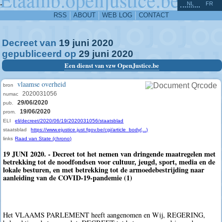
^
-
NL
FR
RSS
ABOUT
WEB LOG
CONTACT
Decreet van
19
juni
2020
gepubliceerd op
29
juni
2020
Een dienst van vzw OpenJustice.be
vlaamse overheid
bron
2020031056
numac
29/06/2020
pub.
19/06/2020
prom.
ELI
eli/decreet/2020/06/19/2020031056/staatsblad
staatsblad
https://www.ejustice.just.fgov.be/cgi/article_body(...)
links
Raad van State (chrono)
19 JUNI 2020. - Decreet tot het nemen van dringende maatregelen met
betrekking tot de noodfondsen voor cultuur, jeugd, sport, media en de
lokale besturen, en met betrekking tot de armoedebestrijding naar
aanleiding van de COVID-19-pandemie (1)
Het VLAAMS PARLEMENT heeft aangenomen en Wij, REGERING,