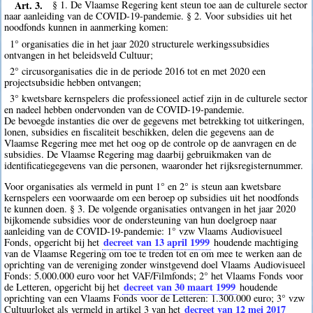
Art. 3.
§ 1. De Vlaamse Regering kent steun toe aan de culturele sector
naar aanleiding van de COVID-19-pandemie. § 2. Voor subsidies uit het
noodfonds kunnen in aanmerking komen:
1° organisaties die in het jaar 2020 structurele werkingssubsidies
ontvangen in het beleidsveld Cultuur;
2° circusorganisaties die in de periode 2016 tot en met 2020 een
projectsubsidie hebben ontvangen;
3° kwetsbare kernspelers die professioneel actief zijn in de culturele sector
en nadeel hebben ondervonden van de COVID-19-pandemie.
De bevoegde instanties die over de gegevens met betrekking tot uitkeringen,
lonen, subsidies en fiscaliteit beschikken, delen die gegevens aan de
Vlaamse Regering mee met het oog op de controle op de aanvragen en de
subsidies. De Vlaamse Regering mag daarbij gebruikmaken van de
identificatiegegevens van die personen, waaronder het rijksregisternummer.
Voor organisaties als vermeld in punt 1° en 2° is steun aan kwetsbare
kernspelers een voorwaarde om een beroep op subsidies uit het noodfonds
te kunnen doen. § 3. De volgende organisaties ontvangen in het jaar 2020
bijkomende subsidies voor de ondersteuning van hun doelgroep naar
aanleiding van de COVID-19-pandemie: 1° vzw Vlaams Audiovisueel
decreet van 13 april 1999
Fonds, opgericht bij het
houdende machtiging
van de Vlaamse Regering om toe te treden tot en om mee te werken aan de
oprichting van de vereniging zonder winstgevend doel Vlaams Audiovisueel
Fonds: 5.000.000 euro voor het VAF/Filmfonds; 2° het Vlaams Fonds voor
decreet van 30 maart 1999
de Letteren, opgericht bij het
houdende
oprichting van een Vlaams Fonds voor de Letteren: 1.300.000 euro; 3° vzw
decreet van 12 mei 2017
Cultuurloket als vermeld in artikel 3 van het