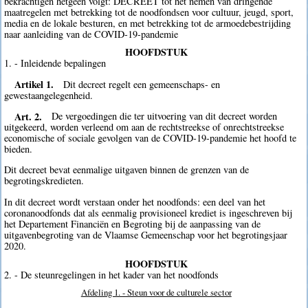
bekrachtigen hetgeen volgt: DECREET tot het nemen van dringende
maatregelen met betrekking tot de noodfondsen voor cultuur, jeugd, sport,
media en de lokale besturen, en met betrekking tot de armoedebestrijding
naar aanleiding van de COVID-19-pandemie
HOOFDSTUK
1. - Inleidende bepalingen
Artikel 1.
Dit decreet regelt een gemeenschaps- en
gewestaangelegenheid.
Art. 2.
De vergoedingen die ter uitvoering van dit decreet worden
uitgekeerd, worden verleend om aan de rechtstreekse of onrechtstreekse
economische of sociale gevolgen van de COVID-19-pandemie het hoofd te
bieden.
Dit decreet bevat eenmalige uitgaven binnen de grenzen van de
begrotingskredieten.
In dit decreet wordt verstaan onder het noodfonds: een deel van het
coronanoodfonds dat als eenmalig provisioneel krediet is ingeschreven bij
het Departement Financiën en Begroting bij de aanpassing van de
uitgavenbegroting van de Vlaamse Gemeenschap voor het begrotingsjaar
2020.
HOOFDSTUK
2. - De steunregelingen in het kader van het noodfonds
Afdeling 1. - Steun voor de culturele sector