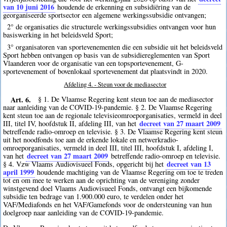
van 10 juni 2016
houdende de erkenning en subsidiëring van de
georganiseerde sportsector een algemene werkingssubsidie ontvangen;
2° de organisaties die structurele werkingssubsidies ontvangen voor hun
basiswerking in het beleidsveld Sport;
3° organisatoren van sportevenementen die een subsidie uit het beleidsveld
Sport hebben ontvangen op basis van de subsidiereglementen van Sport
Vlaanderen voor de organisatie van een topsportevenement, G-
sportevenement of bovenlokaal sportevenement dat plaatsvindt in 2020.
Afdeling 4. - Steun voor de mediasector
Art. 6.
§ 1. De Vlaamse Regering kent steun toe aan de mediasector
naar aanleiding van de COVID-19-pandemie. § 2. De Vlaamse Regering
kent steun toe aan de regionale televisieomroeporganisaties, vermeld in deel
decreet van 27 maart 2009
III, titel IV, hoofdstuk II, afdeling III, van het
betreffende radio-omroep en televisie. § 3. De Vlaamse Regering kent steun
uit het noodfonds toe aan de erkende lokale en netwerkradio-
omroeporganisaties, vermeld in deel III, titel III, hoofdstuk I, afdeling I,
decreet van 27 maart 2009
van het
betreffende radio-omroep en televisie.
decreet van 13
§ 4. Vzw Vlaams Audiovisueel Fonds, opgericht bij het
april 1999
houdende machtiging van de Vlaamse Regering om toe te treden
tot en om mee te werken aan de oprichting van de vereniging zonder
winstgevend doel Vlaams Audiovisueel Fonds, ontvangt een bijkomende
subsidie ten bedrage van 1.900.000 euro, te verdelen onder het
VAF/Mediafonds en het VAF/Gamefonds voor de ondersteuning van hun
doelgroep naar aanleiding van de COVID-19-pandemie.