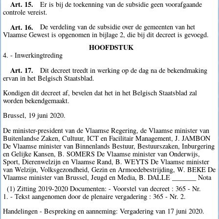
Art. 15.
Er is bij de toekenning van de subsidie geen voorafgaande
controle vereist.
Art. 16.
De verdeling van de subsidie over de gemeenten van het
Vlaamse Gewest is opgenomen in bijlage 2, die bij dit decreet is gevoegd.
HOOFDSTUK
4. - Inwerkingtreding
Art. 17.
Dit decreet treedt in werking op de dag na de bekendmaking
ervan in het Belgisch Staatsblad.
Kondigen dit decreet af, bevelen dat het in het Belgisch Staatsblad zal
worden bekendgemaakt.
Brussel, 19 juni 2020.
De minister-president van de Vlaamse Regering, de Vlaamse minister van
Buitenlandse Zaken, Cultuur, ICT en Facilitair Management, J. JAMBON
De Vlaamse minister van Binnenlands Bestuur, Bestuurszaken, Inburgering
en Gelijke Kansen, B. SOMERS De Vlaamse minister van Onderwijs,
Sport, Dierenwelzijn en Vlaamse Rand, B. WEYTS De Vlaamse minister
van Welzijn, Volksgezondheid, Gezin en Armoedebestrijding, W. BEKE De
Vlaamse minister van Brussel, Jeugd en Media, B. DALLE _______ Nota
(1) Zitting 2019-2020 Documenten: - Voorstel van decreet : 365 - Nr.
1. - Tekst aangenomen door de plenaire vergadering : 365 - Nr. 2.
Handelingen - Bespreking en aanneming: Vergadering van 17 juni 2020.