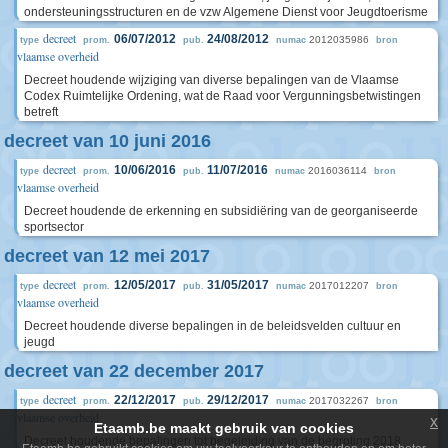
ondersteuningsstructuren en de vzw Algemene Dienst voor Jeugdtoerisme
decreet
06/07/2012
24/08/2012
2012035986
type
prom.
pub.
numac
bron
vlaamse overheid
Decreet houdende wijziging van diverse bepalingen van de Vlaamse
Codex Ruimtelijke Ordening, wat de Raad voor Vergunningsbetwistingen
betreft
decreet van 10 juni 2016
decreet
10/06/2016
11/07/2016
2016036114
type
prom.
pub.
numac
bron
vlaamse overheid
Decreet houdende de erkenning en subsidiëring van de georganiseerde
sportsector
decreet van 12 mei 2017
decreet
12/05/2017
31/05/2017
2017012207
type
prom.
pub.
numac
bron
vlaamse overheid
Decreet houdende diverse bepalingen in de beleidsvelden cultuur en
jeugd
decreet van 22 december 2017
decreet
22/12/2017
29/12/2017
2017032267
type
prom.
pub.
numac
bron
vlaamse overheid
x
Etaamb.be maakt gebruik van cookies
Decreet houdende bepalingen tot begeleiding van de begroting 2018