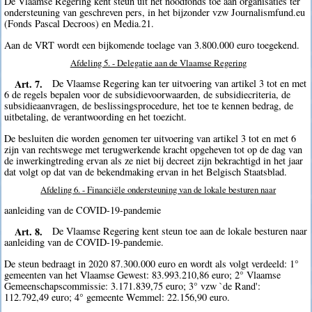
De Vlaamse Regering kent steun uit het noodfonds toe aan organisaties ter
ondersteuning van geschreven pers, in het bijzonder vzw Journalismfund.eu
(Fonds Pascal Decroos) en Media.21.
Aan de VRT wordt een bijkomende toelage van 3.800.000 euro toegekend.
Afdeling 5. - Delegatie aan de Vlaamse Regering
Art. 7.
De Vlaamse Regering kan ter uitvoering van artikel 3 tot en met
6 de regels bepalen voor de subsidievoorwaarden, de subsidiecriteria, de
subsidieaanvragen, de beslissingsprocedure, het toe te kennen bedrag, de
uitbetaling, de verantwoording en het toezicht.
De besluiten die worden genomen ter uitvoering van artikel 3 tot en met 6
zijn van rechtswege met terugwerkende kracht opgeheven tot op de dag van
de inwerkingtreding ervan als ze niet bij decreet zijn bekrachtigd in het jaar
dat volgt op dat van de bekendmaking ervan in het Belgisch Staatsblad.
Afdeling 6. - Financiële ondersteuning van de lokale besturen naar
aanleiding van de COVID-19-pandemie
Art. 8.
De Vlaamse Regering kent steun toe aan de lokale besturen naar
aanleiding van de COVID-19-pandemie.
De steun bedraagt in 2020 87.300.000 euro en wordt als volgt verdeeld: 1°
gemeenten van het Vlaamse Gewest: 83.993.210,86 euro; 2° Vlaamse
Gemeenschapscommissie: 3.171.839,75 euro; 3° vzw `de Rand':
112.792,49 euro; 4° gemeente Wemmel: 22.156,90 euro.