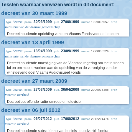
Teksten waarnaar verwezen wordt in dit document:
decreet van 30 maart 1999
decreet
30/03/1999
27/08/1999
1999036057
type
prom.
pub.
numac
bron
ministerie van de vlaamse gemeenschap
Decreet houdende oprichting van een Vlaams Fonds voor de Letteren
decreet van 13 april 1999
decreet
13/04/1999
23/09/1999
1999036226
type
prom.
pub.
numac
bron
ministerie van de vlaamse gemeenschap
Decreet houdende machtiging van de Vlaamse regering om toe te treden
tot en om mee te werken aan de oprichting van de vereniging zonder
winstgevend doel Vlaams Audiovisueel Fonds
decreet van 27 maart 2009
decreet
27/03/2009
30/04/2009
2009035356
type
prom.
pub.
numac
bron
vlaamse overheid
Decreet betreffende radio-omroep en televisie
decreet van 06 juli 2012
decreet
06/07/2012
17/08/2012
2012204476
type
prom.
pub.
numac
bron
vlaamse overheid
Decreet houdende subsidiëring van hostels, jeugdverblijfcentra,