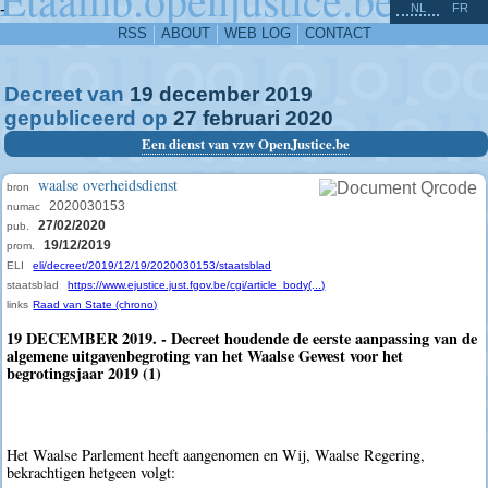
^
-
NL
FR
RSS
ABOUT
WEB LOG
CONTACT
Decreet van
19
december
2019
gepubliceerd op
27
februari
2020
Een dienst van vzw OpenJustice.be
waalse overheidsdienst
bron
2020030153
numac
27/02/2020
pub.
19/12/2019
prom.
ELI
eli/decreet/2019/12/19/2020030153/staatsblad
staatsblad
https://www.ejustice.just.fgov.be/cgi/article_body(...)
links
Raad van State (chrono)
19 DECEMBER 2019. - Decreet houdende de eerste aanpassing van de
algemene uitgavenbegroting van het Waalse Gewest voor het
begrotingsjaar 2019 (1)
Het Waalse Parlement heeft aangenomen en Wij, Waalse Regering,
bekrachtigen hetgeen volgt: