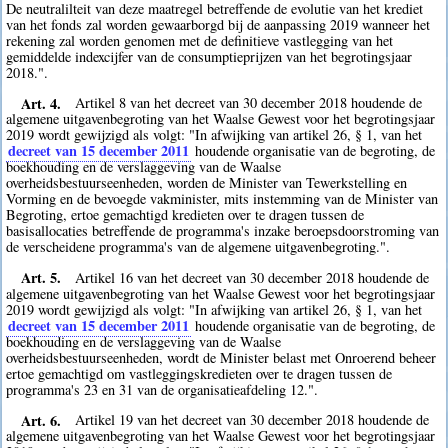
De neutralilteit van deze maatregel betreffende de evolutie van het krediet
van het fonds zal worden gewaarborgd bij de aanpassing 2019 wanneer het
rekening zal worden genomen met de definitieve vastlegging van het
gemiddelde indexcijfer van de consumptieprijzen van het begrotingsjaar
2018.".
Art. 4.
Artikel 8 van het decreet van 30 december 2018 houdende de
algemene uitgavenbegroting van het Waalse Gewest voor het begrotingsjaar
2019 wordt gewijzigd als volgt: "In afwijking van artikel 26, § 1, van het
decreet van 15 december 2011
houdende organisatie van de begroting, de
boekhouding en de verslaggeving van de Waalse
overheidsbestuurseenheden, worden de Minister van Tewerkstelling en
Vorming en de bevoegde vakminister, mits instemming van de Minister van
Begroting, ertoe gemachtigd kredieten over te dragen tussen de
basisallocaties betreffende de programma's inzake beroepsdoorstroming van
de verscheidene programma's van de algemene uitgavenbegroting.".
Art. 5.
Artikel 16 van het decreet van 30 december 2018 houdende de
algemene uitgavenbegroting van het Waalse Gewest voor het begrotingsjaar
2019 wordt gewijzigd als volgt: "In afwijking van artikel 26, § 1, van het
decreet van 15 december 2011
houdende organisatie van de begroting, de
boekhouding en de verslaggeving van de Waalse
overheidsbestuurseenheden, wordt de Minister belast met Onroerend beheer
ertoe gemachtigd om vastleggingskredieten over te dragen tussen de
programma's 23 en 31 van de organisatieafdeling 12.".
Art. 6.
Artikel 19 van het decreet van 30 december 2018 houdende de
algemene uitgavenbegroting van het Waalse Gewest voor het begrotingsjaar