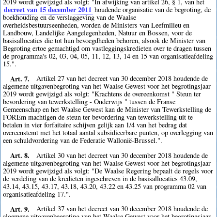
2019 wordt gewijzigd als volgt: "In afwijking van artikel 26, § 1, van het
decreet van 15 december 2011
houdende organisatie van de begroting, de
boekhouding en de verslaggeving van de Waalse
overheidsbestuurseenheden, worden de Ministers van Leefmilieu en
Landbouw, Landelijke Aangelegenheden, Natuur en Bossen, voor de
basisallocaties die tot hun bevoegdheden behoren, alsook de Minister van
Begroting ertoe gemachtigd om vastleggingskredieten over te dragen tussen
de programma's 02, 03, 04, 05, 11, 12, 13, 14 en 15 van organisatieafdeling
15.".
Art. 7.
Artikel 27 van het decreet van 30 december 2018 houdende de
algemene uitgavenbegroting van het Waalse Gewest voor het begrotingsjaar
2019 wordt gewijzigd als volgt: "Krachtens de overeenkomst " Steun ter
bevordering van tewerkstelling - Onderwijs " tussen de Franse
Gemeenschap en het Waalse Gewest kan de Minister van Tewerkstelling de
FOREm machtigen de steun ter bevordering van tewerkstelling uit te
betalen in vier forfaitaire schijven gelijk aan 1/4 van het bedrag dat
overeenstemt met het totaal aantal subsidieerbare punten, op overlegging van
een schuldvordering van de Federatie Wallonië-Brussel.".
Art. 8.
Artikel 30 van het decreet van 30 december 2018 houdende de
algemene uitgavenbegroting van het Waalse Gewest voor het begrotingsjaar
2019 wordt gewijzigd als volgt: "De Waalse Regering bepaalt de regels voor
de verdeling van de kredieten ingeschreven in de basisallocaties 43.09,
43.14, 43.15, 43.17, 43.18, 43.20, 43.22 en 43.25 van programma 02 van
organisatieafdeling 17.".
Art. 9.
Artikel 37 van het decreet van 30 december 2018 houdende de
algemene uitgavenbegroting van het Waalse Gewest voor het begrotingsjaar