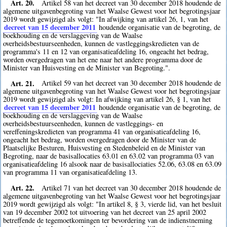
Art. 20.
Artikel 58 van het decreet van 30 december 2018 houdende de
algemene uitgavenbegroting van het Waalse Gewest voor het begrotingsjaar
2019 wordt gewijzigd als volgt: "In afwijking van artikel 26, 1, van het
decreet van 15 december 2011
houdende organisatie van de begroting, de
boekhouding en de verslaggeving van de Waalse
overheidsbestuurseenheden, kunnen de vastleggingskredieten van de
programma's 11 en 12 van organisatieafdeling 16, ongeacht het bedrag,
worden overgedragen van het ene naar het andere programma door de
Minister van Huisvesting en de Minister van Begroting.".
Art. 21.
Artikel 59 van het decreet van 30 december 2018 houdende de
algemene uitgavenbegroting van het Waalse Gewest voor het begrotingsjaar
2019 wordt gewijzigd als volgt: In afwijking van artikel 26, § 1, van het
decreet van 15 december 2011
houdende organisatie van de begroting, de
boekhouding en de verslaggeving van de Waalse
overheidsbestuurseenheden, kunnen de vastleggings- en
vereffeningskredieten van programma 41 van organisatieafdeling 16,
ongeacht het bedrag, worden overgedragen door de Minister van de
Plaatselijke Besturen, Huisvesting en Stedenbeleid en de Minister van
Begroting, naar de basisallocaties 63.01 en 63.02 van programma 03 van
organisatieafdeling 16 alsook naar de basisallociaties 52.06, 63.08 en 63.09
van programma 11 van organisatieafdeling 13.
Art. 22.
Artikel 71 van het decreet van 30 december 2018 houdende de
algemene uitgavenbegroting van het Waalse Gewest voor het begrotingsjaar
2019 wordt gewijzigd als volgt: "In artikel 8, § 3, vierde lid, van het besluit
van 19 december 2002 tot uitvoering van het decreet van 25 april 2002
betreffende de tegemoetkomingen ter bevordering van de indienstneming