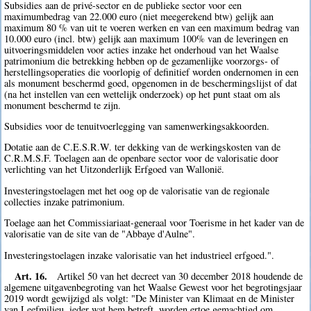
Subsidies aan de privé-sector en de publieke sector voor een
maximumbedrag van 22.000 euro (niet meegerekend btw) gelijk aan
maximum 80 % van uit te voeren werken en van een maximum bedrag van
10.000 euro (incl. btw) gelijk aan maximum 100% van de leveringen en
uitvoeringsmiddelen voor acties inzake het onderhoud van het Waalse
patrimonium die betrekking hebben op de gezamenlijke voorzorgs- of
herstellingsoperaties die voorlopig of definitief worden ondernomen in een
als monument beschermd goed, opgenomen in de beschermingslijst of dat
(na het instellen van een wettelijk onderzoek) op het punt staat om als
monument beschermd te zijn.
Subsidies voor de tenuitvoerlegging van samenwerkingsakkoorden.
Dotatie aan de C.E.S.R.W. ter dekking van de werkingskosten van de
C.R.M.S.F. Toelagen aan de openbare sector voor de valorisatie door
verlichting van het Uitzonderlijk Erfgoed van Wallonië.
Investeringstoelagen met het oog op de valorisatie van de regionale
collecties inzake patrimonium.
Toelage aan het Commissiariaat-generaal voor Toerisme in het kader van de
valorisatie van de site van de "Abbaye d'Aulne".
Investeringstoelagen inzake valorisatie van het industrieel erfgoed.".
Art. 16.
Artikel 50 van het decreet van 30 december 2018 houdende de
algemene uitgavenbegroting van het Waalse Gewest voor het begrotingsjaar
2019 wordt gewijzigd als volgt: "De Minister van Klimaat en de Minister
van Leefmilieu, ieder wat hem betreft, worden ertoe gemachtigd om