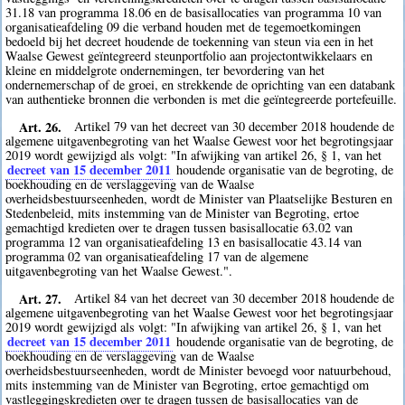
31.18 van programma 18.06 en de basisallocaties van programma 10 van
organisatieafdeling 09 die verband houden met de tegemoetkomingen
bedoeld bij het decreet houdende de toekenning van steun via een in het
Waalse Gewest geïntegreerd steunportfolio aan projectontwikkelaars en
kleine en middelgrote ondernemingen, ter bevordering van het
ondernemerschap of de groei, en strekkende de oprichting van een databank
van authentieke bronnen die verbonden is met die geïntegreerde portefeuille.
Art. 26.
Artikel 79 van het decreet van 30 december 2018 houdende de
algemene uitgavenbegroting van het Waalse Gewest voor het begrotingsjaar
2019 wordt gewijzigd als volgt: "In afwijking van artikel 26, § 1, van het
decreet van 15 december 2011
houdende organisatie van de begroting, de
boekhouding en de verslaggeving van de Waalse
overheidsbestuurseenheden, wordt de Minister van Plaatselijke Besturen en
Stedenbeleid, mits instemming van de Minister van Begroting, ertoe
gemachtigd kredieten over te dragen tussen basisallocatie 63.02 van
programma 12 van organisatieafdeling 13 en basisallocatie 43.14 van
programma 02 van organisatieafdeling 17 van de algemene
uitgavenbegroting van het Waalse Gewest.".
Art. 27.
Artikel 84 van het decreet van 30 december 2018 houdende de
algemene uitgavenbegroting van het Waalse Gewest voor het begrotingsjaar
2019 wordt gewijzigd als volgt: "In afwijking van artikel 26, § 1, van het
decreet van 15 december 2011
houdende organisatie van de begroting, de
boekhouding en de verslaggeving van de Waalse
overheidsbestuurseenheden, wordt de Minister bevoegd voor natuurbehoud,
mits instemming van de Minister van Begroting, ertoe gemachtigd om
vastleggingskredieten over te dragen tussen de basisallocaties van de