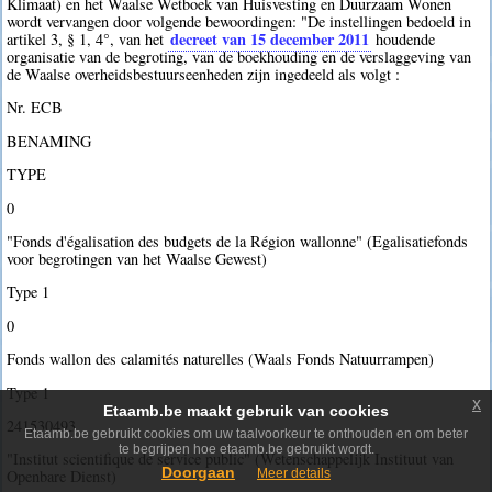
Klimaat) en het Waalse Wetboek van Huisvesting en Duurzaam Wonen
wordt vervangen door volgende bewoordingen: "De instellingen bedoeld in
decreet van 15 december 2011
artikel 3, § 1, 4°, van het
houdende
organisatie van de begroting, van de boekhouding en de verslaggeving van
de Waalse overheidsbestuurseenheden zijn ingedeeld als volgt :
Nr. ECB
BENAMING
TYPE
0
"Fonds d'égalisation des budgets de la Région wallonne" (Egalisatiefonds
voor begrotingen van het Waalse Gewest)
Type 1
0
Fonds wallon des calamités naturelles (Waals Fonds Natuurrampen)
Type 1
x
Etaamb.be maakt gebruik van cookies
241530493
Etaamb.be gebruikt cookies om uw taalvoorkeur te onthouden en om beter
te begrijpen hoe etaamb.be gebruikt wordt.
"Institut scientifique de service public" (Wetenschappelijk Instituut van
Doorgaan
Meer details
Openbare Dienst)