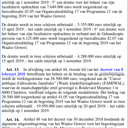
uiterlijk op 1 november 2019 ; 5° een dotatie voor het beheer van zijn
facultatieve opdrachten van 7.649.000 euro wordt toegerekend op
basisallocatie 42.05 van Organisatieafdeling 17 van Programma 12 van de
begroting 2019 van het Waalse Gewest.
De dotatie wordt in twee schijven uitbetaald: - 5.355.000 euro uiterlijk op
15 april 2019; - het saldo uiterlijk op 1 november 2019 ; 6° een dotatie voor
het beheer van zijn facultatieve opdrachten in verband met de Gehandicapte
persoon van 6.125.000 euro wordt toegerekend op basisallocatie 42.07 van
Organisatieafdeling 17 van Programma 12 van de begroting 2019 van het
Waalse Gewest.
De dotatie wordt in twee schijven uitbetaald: - 4.288.000 euro uiterlijk op
15 april 2019; - het saldo uiterlijk op 1 november 2019.
Art. 13.
decreet van 8
In afwijking van artikel 44, tweede lid van het
februari 2018
betreffende het beheer en de betaling van de gezinsbijslagen,
wordt de werkingsdotatie van 28.500.000 euro, toegekend aan de "Caisse
publique d'allocations familiales" (Waals kinderbijslagfonds) (FAMIWAL),
waarvan de maatschappelijke zetel gevestigd is Boulevard Mayence 1 te
6000 Charleroi, vereffend volgens de volgende modaliteiten: Het bedrag van
28 500 000 toegerekend op artikel 41.05 van Organisatieafdeling 17 van
Programma 12 van de begroting 2019 van het Waalse Gewest wordt in twee
schijven uitbetaald: - 19.950.000 euro uiterlijk op 20 april 2019; - het saldo
uiterlijk op 1 november 2019.
Art. 14.
Artikel 48 van het decreet van 30 december 2018 houdende de
algemene uitgavenbegroting van het Waalse Gewest voor het begrotingsjaar