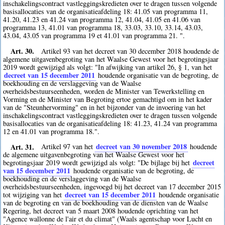
inschakelingscontract vastleggingskredieten over te dragen tussen volgende
basisallocaties van de organisatieafdeling 18: 41.05 van programma 11,
41.20, 41.23 en 41.24 van programma 12, 41.04, 41.05 en 41.06 van
programma 13, 41.01 van programma 18, 33.03, 33.10, 33.14, 43.03,
43.04, 43.05 van programma 19 et 41.01 van programma 21. ".
Art. 30.
Artikel 93 van het decreet van 30 december 2018 houdende de
algemene uitgavenbegroting van het Waalse Gewest voor het begrotingsjaar
2019 wordt gewijzigd als volgt: "In afwijking van artikel 26, § 1, van het
decreet van 15 december 2011
houdende organisatie van de begroting, de
boekhouding en de verslaggeving van de Waalse
overheidsbestuurseenheden, worden de Minister van Tewerkstelling en
Vorming en de Minister van Begroting ertoe gemachtigd om in het kader
van de "Steunhervorming" en in het bijzonder van de invoering van het
inschakelingscontract vastleggingskredieten over te dragen tussen volgende
basisallocaties van de organisatieafdeling 18: 41.23, 41.24 van programma
12 en 41.01 van programma 18.".
Art. 31.
decreet van 30 november 2018
Artikel 97 van het
houdende
de algemene uitgavenbegroting van het Waalse Gewest voor het
decreet
begrotingsjaar 2019 wordt gewijzigd als volgt: "De bijlage bij het
van 15 december 2011
houdende organisatie van de begroting, de
boekhouding en de verslaggeving van de Waalse
overheidsbestuurseenheden, ingevoegd bij het decreet van 17 december 2015
decreet van 15 december 2011
tot wijziging van het
houdende organisatie
van de begroting en van de boekhouding van de diensten van de Waalse
Regering, het decreet van 5 maart 2008 houdende oprichting van het
"Agence wallonne de l'air et du climat" (Waals agentschap voor Lucht en