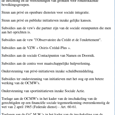
de inrichting en de voorzieningen van gronden voor rondtrekkende
bevolkingsgroepen.
Steun aan privé en openbare diensten voor sociale integratie.
Steun aan privé en publieke initiatieven inzake gelijke kansen.
Subsidies aan de vzw's die partner zijn van de sociale steunpunten die men
aan het oprichten is.
Subsidies aan de vzw "l'Observatoire du Crédit et de l'endettement".
Subsidies aan de VZW « Osiris-Crédal-Plus ».
Subsidies aan de sociale Contactpunten van Namen en Doornik.
Subsidies aan de centra voor maatschappelijke hulpverlening.
Ondersteuning van privé-initiatieven inzake schuldbemiddeling.
Subsidies ter ondersteuning van initiatieven met het oog op een betere
werking van de OCMW's.
Ondersteuning van sportinitiatieven inzake Sociale Actie.
Toelage aan de OCMW's in het kader van de inschakeling van de
gerechtigden op een financiële sociale tegemoetkoming overeenkomstig de
wet van 2 april 1965 (Federale dienst) - Art. 60-61.
Toelagen aan de O.C.M.W.'s in het kader van de inschakeling van de