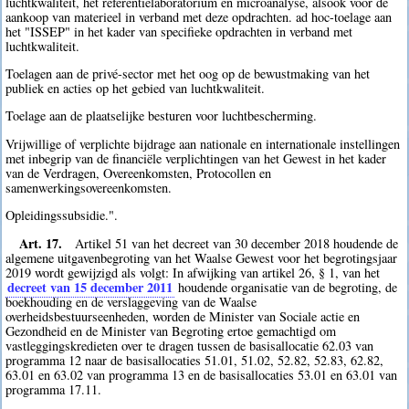
luchtkwaliteit, het referentielaboratorium en microanalyse, alsook voor de
aankoop van materieel in verband met deze opdrachten. ad hoc-toelage aan
het "ISSEP" in het kader van specifieke opdrachten in verband met
luchtkwaliteit.
Toelagen aan de privé-sector met het oog op de bewustmaking van het
publiek en acties op het gebied van luchtkwaliteit.
Toelage aan de plaatselijke besturen voor luchtbescherming.
Vrijwillige of verplichte bijdrage aan nationale en internationale instellingen
met inbegrip van de financiële verplichtingen van het Gewest in het kader
van de Verdragen, Overeenkomsten, Protocollen en
samenwerkingsovereenkomsten.
Opleidingssubsidie.".
Art. 17.
Artikel 51 van het decreet van 30 december 2018 houdende de
algemene uitgavenbegroting van het Waalse Gewest voor het begrotingsjaar
2019 wordt gewijzigd als volgt: In afwijking van artikel 26, § 1, van het
decreet van 15 december 2011
houdende organisatie van de begroting, de
boekhouding en de verslaggeving van de Waalse
overheidsbestuurseenheden, worden de Minister van Sociale actie en
Gezondheid en de Minister van Begroting ertoe gemachtigd om
vastleggingskredieten over te dragen tussen de basisallocatie 62.03 van
programma 12 naar de basisallocaties 51.01, 51.02, 52.82, 52.83, 62.82,
63.01 en 63.02 van programma 13 en de basisallocaties 53.01 en 63.01 van
programma 17.11.