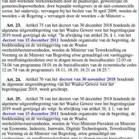
van niet-werkende werkzoekenden door de plaatselijke, gewestelijke en
gemeenschapsoverheden, door bepaalde werkgevers in de niet-commerciële
sector, het onderwijs, vervangen bij het besluit van 30 april 2009, worden de
woorden « de Regering » vervangen door de woorden « de Minister ».
Art. 23.
Artikel 75 van het decreet van 30 december 2018 houdende de
algemene uitgavenbegroting van het Waalse Gewest voor het begrotingsjaar
2019 wordt gewijzigd als volgt: "In afwijking van artikel 26, § 1, van het
decreet van 15 december 2011
houdende organisatie van de begroting, de
boekhouding en de verslaggeving van de Waalse
overheidsbestuurseenheden, worden de Minister van Tewerkstelling en
Vorming en de Minister van Begroting ertoe gemachtigd om vastleggings-
en vereffeningskredieten over te dragen tussen de basisallocaties 12.03 en
74.04 van programma 18.01 en de basisallocaties van de economische codes
12 en 74 van de programma's 18.11, 18.19, 18.21 en 18.25.".
Art. 24.
decreet van 30 november 2018
Artikel 76 van het
houdende
de algemene uitgavenbegroting van het Waalse Gewest voor het
begrotingsjaar 2019, wordt geschrapt.
Art. 25.
Artikel 78 van het decreet van 30 december 2018 houdende de
algemene uitgavenbegroting van het Waalse Gewest voor het begrotingsjaar
2019 wordt gewijzigd als volgt: In afwijking van artikel 26, § 1, van het
decreet van 15 december 2011
houdende organisatie van de begroting, de
boekhouding en de verslaggeving van de Waalse
overheidsbestuurseenheden, worden de Vice-Minister-President en Minister
van Economie, Industrie, Innovatie, Digitale Technologieën, Tewerkstelling
en Vorming en de Minister van Begroting, ertoe gemachtigd om
vastleggings- en vereffeningskredieten over te dragen tussen basisallocatie