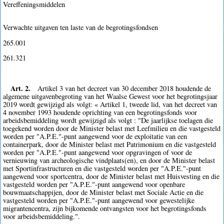
Vereffeningsmiddelen
Verwachte uitgaven ten laste van de begrotingsfondsen
265.001
261.321
Art. 2.
Artikel 3 van het decreet van 30 december 2018 houdende de
algemene uitgavenbegroting van het Waalse Gewest voor het begrotingsjaar
2019 wordt gewijzigd als volgt: « Artikel 1, tweede lid, van het decreet van
4 november 1993 houdende oprichting van een begrotingsfonds voor
arbeidsbemiddeling wordt gewijzigd als volgt : "De jaarlijkse toelagen die
toegekend worden door de Minister belast met Leefmilieu en die vastgesteld
worden per "A.P.E."-punt aangewend voor de exploitatie van een
containerpark, door de Minister belast met Patrimonium en die vastgesteld
worden per "A.P.E."-punt aangewend voor opgravingen of voor de
vernieuwing van archeologische vindplaats(en), en door de Minister belast
met Sportinfrastructuren en die vastgesteld worden per "A.P.E."-punt
aangewend voor sportcentra, door de Minister belast met Huisvesting en die
vastgesteld worden per "A.P.E."-punt aangewend voor openbare
bouwmaatschappijen, door de Minister belast met Sociale Actie en die
vastgesteld worden per "A.P.E."-punt aangewend voor gewestelijke
migrantencentra, zijn bijkomende ontvangsten voor het begrotingsfonds
voor arbeidsbemiddeling.".