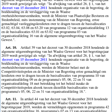
2019 wordt gewijzigd als volgt: "In afwijking van artikel 26, § 1, van het
decreet van 15 december 2011
houdende organisatie van de begroting, de
boekhouding en de verslaggeving van de Waalse
overheidsbestuurseenheden, wordt de Minister van Plaatselijke Besturen en
Stedenbeleid, mits instemming van de Minister van Begroting, ertoe
gemachtigd vastleggingskredieten over te dragen tussen de basisallocaties
63.02, 63.04, 63.08 en 63.20 van programma 12 van organisatieafdeling 13
en de basisallocaties 63.01 en 63.02 van programma 03 van
organisatieafdeling 16 van de algemene uitgavenbegroting van het Waalse
Gewest.".
Art. 10.
Artikel 39 van het decreet van 30 december 2018 houdende de
algemene uitgavenbegroting van het Waalse Gewest voor het begrotingsjaar
2019 wordt gewijzigd als volgt: "In afwijking van artikel 26, § 1, van het
decreet van 15 december 2011
houdende organisatie van de begroting, de
boekhouding en de verslaggeving van de Waalse
overheidsbestuurseenheden, worden de Minister belast met de
Competitiviteitspolen en de Minister van Begroting ertoe gemachtigd om
kredieten over te dragen tussen de basisallocaties van programma 10 van
organisatieafdeling 09 en de programma's 05, 06, 22 en 31 van
organisatieafdeling 18 met betrekking tot het beleid inzake de
Competitiviteitspolen alsook tussen diezelfde basisallocaties van de
programma's 05, 06, 22 en 31 van organisatieafdeling 18.".
Art. 11.
In artikel 44 van het decreet van 30 december 2018 houdende
de algemene uitgavenbegroting van het Waalse Gewest voor het
begrotingsjaar 2019, worden de vermeldingen opgenomen in programma 42
van organisatieafdeling 16, programma's 02 en 13 van organisatieafdeling