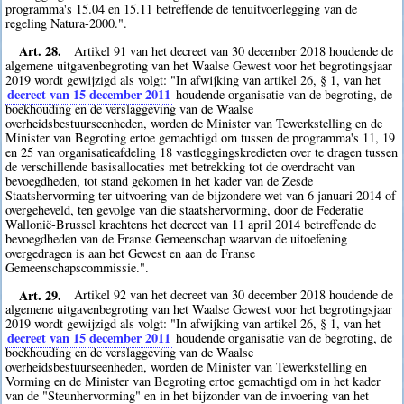
programma's 15.04 en 15.11 betreffende de tenuitvoerlegging van de
regeling Natura-2000.".
Art. 28.
Artikel 91 van het decreet van 30 december 2018 houdende de
algemene uitgavenbegroting van het Waalse Gewest voor het begrotingsjaar
2019 wordt gewijzigd als volgt: "In afwijking van artikel 26, § 1, van het
decreet van 15 december 2011
houdende organisatie van de begroting, de
boekhouding en de verslaggeving van de Waalse
overheidsbestuurseenheden, worden de Minister van Tewerkstelling en de
Minister van Begroting ertoe gemachtigd om tussen de programma's 11, 19
en 25 van organisatieafdeling 18 vastleggingskredieten over te dragen tussen
de verschillende basisallocaties met betrekking tot de overdracht van
bevoegdheden, tot stand gekomen in het kader van de Zesde
Staatshervorming ter uitvoering van de bijzondere wet van 6 januari 2014 of
overgeheveld, ten gevolge van die staatshervorming, door de Federatie
Wallonië-Brussel krachtens het decreet van 11 april 2014 betreffende de
bevoegdheden van de Franse Gemeenschap waarvan de uitoefening
overgedragen is aan het Gewest en aan de Franse
Gemeenschapscommissie.".
Art. 29.
Artikel 92 van het decreet van 30 december 2018 houdende de
algemene uitgavenbegroting van het Waalse Gewest voor het begrotingsjaar
2019 wordt gewijzigd als volgt: "In afwijking van artikel 26, § 1, van het
decreet van 15 december 2011
houdende organisatie van de begroting, de
boekhouding en de verslaggeving van de Waalse
overheidsbestuurseenheden, worden de Minister van Tewerkstelling en
Vorming en de Minister van Begroting ertoe gemachtigd om in het kader
van de "Steunhervorming" en in het bijzonder van de invoering van het