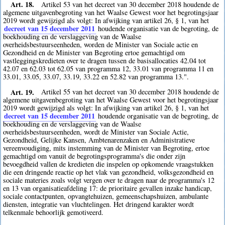
Art. 18.
Artikel 53 van het decreet van 30 december 2018 houdende de
algemene uitgavenbegroting van het Waalse Gewest voor het begrotingsjaar
2019 wordt gewijzigd als volgt: In afwijking van artikel 26, § 1, van het
decreet van 15 december 2011
houdende organisatie van de begroting, de
boekhouding en de verslaggeving van de Waalse
overheidsbestuurseenheden, worden de Minister van Sociale actie en
Gezondheid en de Minister van Begroting ertoe gemachtigd om
vastleggingskredieten over te dragen tussen de basisallocaties 42.04 tot
42.07 en 62.03 tot 62.05 van programma 12, 33.01 van programma 11 en
33.01, 33.05, 33.07, 33.19, 33.22 en 52.82 van programma 13.".
Art. 19.
Artikel 55 van het decreet van 30 december 2018 houdende de
algemene uitgavenbegroting van het Waalse Gewest voor het begrotingsjaar
2019 wordt gewijzigd als volgt: In afwijking van artikel 26, § 1, van het
decreet van 15 december 2011
houdende organisatie van de begroting, de
boekhouding en de verslaggeving van de Waalse
overheidsbestuurseenheden, wordt de Minister van Sociale Actie,
Gezondheid, Gelijke Kansen, Ambtenarenzaken en Administratieve
vereenvoudiging, mits instemming van de Minister van Begroting, ertoe
gemachtigd om vanuit de begrotingsprogramma's die onder zijn
bevoegdheid vallen de kredieten die inspelen op opkomende vraagstukken
die een dringende reactie op het vlak van gezondheid, volksgezondheid en
sociale materies zoals volgt vergen over te dragen naar de programma's 12
en 13 van organisatieafdeling 17: de prioritaire gevallen inzake handicap,
sociale contactpunten, opvangtehuizen, gemeenschapshuizen, ambulante
diensten, integratie van vluchtelingen. Het dringend karakter wordt
telkenmale behoorlijk gemotiveerd.