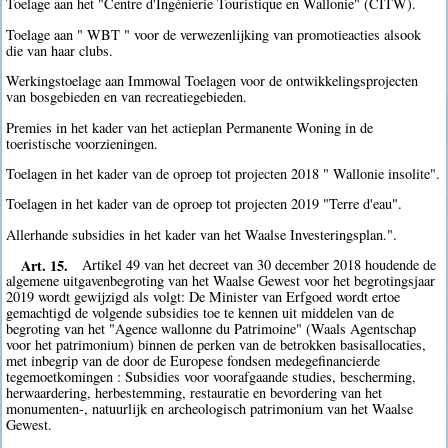
Toelage aan het "Centre d'Ingénierie Touristique en Wallonie" (CITW).
Toelage aan " WBT " voor de verwezenlijking van promotieacties alsook
die van haar clubs.
Werkingstoelage aan Immowal Toelagen voor de ontwikkelingsprojecten
van bosgebieden en van recreatiegebieden.
Premies in het kader van het actieplan Permanente Woning in de
toeristische voorzieningen.
Toelagen in het kader van de oproep tot projecten 2018 " Wallonie insolite".
Toelagen in het kader van de oproep tot projecten 2019 "Terre d'eau".
Allerhande subsidies in het kader van het Waalse Investeringsplan.".
Art. 15.
Artikel 49 van het decreet van 30 december 2018 houdende de
algemene uitgavenbegroting van het Waalse Gewest voor het begrotingsjaar
2019 wordt gewijzigd als volgt: De Minister van Erfgoed wordt ertoe
gemachtigd de volgende subsidies toe te kennen uit middelen van de
begroting van het "Agence wallonne du Patrimoine" (Waals Agentschap
voor het patrimonium) binnen de perken van de betrokken basisallocaties,
met inbegrip van de door de Europese fondsen medegefinancierde
tegemoetkomingen : Subsidies voor voorafgaande studies, bescherming,
herwaardering, herbestemming, restauratie en bevordering van het
monumenten-, natuurlijk en archeologisch patrimonium van het Waalse
Gewest.