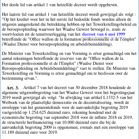
Het derde lid van artikel 1 van hetzelfde decreet wordt opgeheven.
Het laatste lid van artikel 1 van hetzelfde decreet wordt gewijzigd als volgt :
"Op het krediet voor het in het eerste lid bedoelde fonds worden alleen de
uitgaven aangerekend die betrekking hebben op het Tewerkstellingsbeleid en
de beroepsopleiding waarvoor het Waalse Gewest bevoegd is, zoals ze
decreet van 6 mei 1999
voortvloeien uit de tenuitvoerlegging van het
betreffende de "Office wallon de la formation professionnelle et de l'emploi"
(Waalse Dienst voor beroepsopleiding en arbeidsbemiddeling).
De Minister van Tewerkstelling en van Vorming is ertoe gemachtigd om het
aantal rekeningen betreffende de reserves van de "Office wallon de la
Formation professionnelle et de l'Emploi" (Waalse Dienst voor
Beroepsopleiding en Arbeidsbemiddeling)" vast te stellen. De Minister van
Tewerkstelling en Vorming is ertoe gemachtigd om te beslissen over de
bestemming ervan.".
Art. 3.
Artikel 7 van het decreet van 30 december 2018 houdende de
algemene uitgavenbegroting van het Waalse Gewest voor het begrotingsjaar
2019 wordt gewijzigd als volgt: "In afwijking van artikel L1332-5 van het
Wetboek van de plaatselijke democratie en de decentralisering, wordt de
enveloppe van het gemeentefonds voor de aanvankelijke begroting 2019
vastgesteld op 1.254.625 duizend euro, rekening houdend met de
economische begroting van september 2018 voor de inflatie 2018 en 2019,
de structurele herfinanciering van 10.000 duizend euro die bij de
aanvankelijk begroting 2009 is opgenomen, evenals met een enveloppe van
11.189 duizend euro voor 2019.