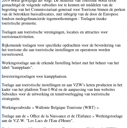
2019 wordt gewijzigd als volgt: De Minister van Toerisme wordt ertoe
gemachtigd de volgende subsidies toe te kennen uit middelen van de
begroting van het Commissiariaat-generaal voor Toerisme binnen de perken
van de betrokken basisallocaties, met inbegrip van de door de Europese
fondsen medegefinancierde tegemoetkomingen : Toelagen inzake
toeristische promotie.
Toelagen aan toeristische verenigingen, locaties en attracties voor
toeristenactiviteiten.
Bijkomende toelagen voor specifieke opdrachten voor de bevordering van
het toerisme die aan toeristische instellingen en operatoren worden
toevertrouwd.
Werkingstoelage aan de erkende Instelling belast met het beheer van het
label "kampplaats".
Investeringstoelagen voor kampplaatsen.
Toelage aan toeristische instellingen en aan VZW's keten producten in het
kader van het platform Tour-I-Wal en de aanpassing van hun websites
Subsidies voor de uitwerking en tenuitvoerlegging van toeristische
strategieën.
Werkingssubsidie « Wallonie Belgique Tourisme (WBT) ».
Toelage aan de « Office de la Naissance et de l'Enfance » Werkingstoelage
aan de V.Z.W. "Les Lacs de l'Eau d'Heure".