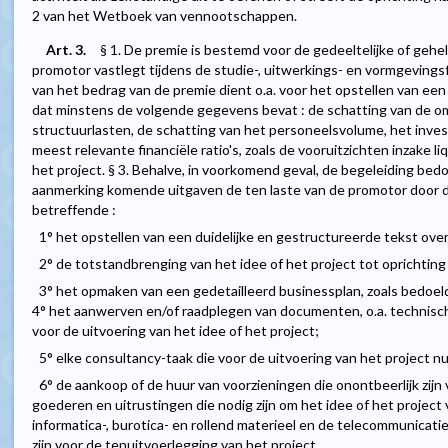
2 van het Wetboek van vennootschappen.
Art. 3.
§ 1. De premie is bestemd voor de gedeeltelijke of gehe
promotor vastlegt tijdens de studie-, uitwerkings- en vormgevingsfas
van het bedrag van de premie dient o.a. voor het opstellen van een 
dat minstens de volgende gegevens bevat : de schatting van de om
structuurlasten, de schatting van het personeelsvolume, het inve
meest relevante financiële ratio's, zoals de vooruitzichten inzake liqu
het project. § 3. Behalve, in voorkomend geval, de begeleiding bedoe
aanmerking komende uitgaven de ten laste van de promotor door 
betreffende :
1° het opstellen van een duidelijke en gestructureerde tekst over
2° de totstandbrenging van het idee of het project tot oprichting 
3° het opmaken van een gedetailleerd businessplan, zoals bedoeld
4° het aanwerven en/of raadplegen van documenten, o.a. technis
voor de uitvoering van het idee of het project;
5° elke consultancy-taak die voor de uitvoering van het project nut
6° de aankoop of de huur van voorzieningen die onontbeerlijk zi
goederen en uitrustingen die nodig zijn om het idee of het project
informatica-, burotica- en rollend materieel en de telecommunicatie,
zijn voor de tenuitvoerlegging van het project.