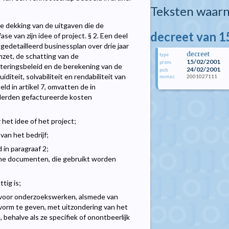
Teksten waarn
le dekking van de uitgaven die de
decreet van 1
e van zijn idee of project. § 2. Een deel
gedetailleerd businessplan over drie jaar
decreet
type
zet, de schatting van de
15/02/2001
prom.
steringsbeleid en de berekening van de
24/02/2001
pub.
iditeit, solvabiliteit en rendabiliteit van
2001027111
numac
ld in artikel 7, omvatten de in
derden gefactureerde kosten
 het idee of het project;
van het bedrijf;
 in paragraaf 2;
che documenten, die gebruikt worden
tig is;
jn voor onderzoekswerken, alsmede van
 vorm te geven, met uitzondering van het
 behalve als ze specifiek of onontbeerlijk