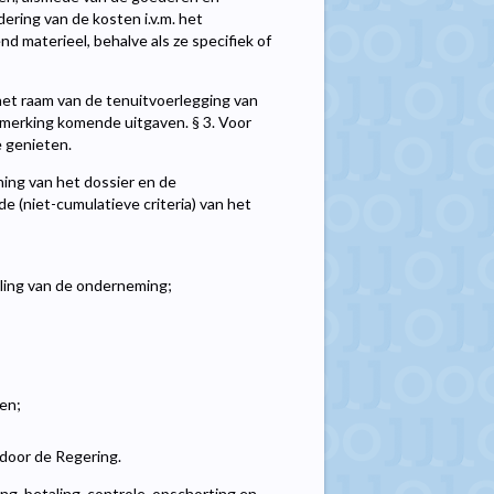
dering van de kosten i.v.m. het
nd materieel, behalve als ze specifiek of
et raam van de tenuitvoerlegging van
nmerking komende uitgaven. § 3. Voor
 genieten.
ning van het dossier en de
de (niet-cumulatieve criteria) van het
eling van de onderneming;
en;
 door de Regering.
ng, betaling, controle, opschorting en