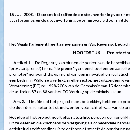
15 JULI 2008. - Decreet betreffende de steunverlening voor het 
startpremies en de steunverlening voor innovatie door middel
Het Waals Parlement heeft aangenomen en Wij, Regering, bekracht
HOOFDSTUK I. - Pre-startp
Artikel 1.
De Regering kan binnen de perken van de beschikba
"pre-startpremie", hierna "de premie" genoemd, toekennen aan elke 
promotor" genoemd, die op grond van een innovatief en realistisch 
een bedrijf in Wallonië overlegt, in elke sector, met uitzondering va
Verordening (EG) nr. 1998/2006 van de Commissie van 15 decembe
de artikelen 87 en 88 van het EG-Verdrag op de minimis-steun.
Art. 2.
Het idee of het project moet betrekking hebben op pro
die door de promotor tot stand worden gebracht of waarvan de pr
Het idee of het project geeft elke natuurlijke persoon de mogelijk
uit te oefenen die krachtens de wetgeving als commerciële hand
activiteit als zelfstandige uit te oefenen of streeft de oprichting 