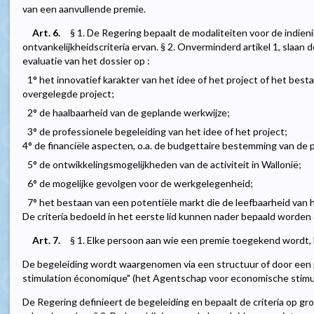
van een aanvullende premie.
Art. 6.
§ 1. De Regering bepaalt de modaliteiten voor de indien
ontvankelijkheidscriteria ervan. § 2. Onverminderd artikel 1, slaan d
evaluatie van het dossier op :
1° het innovatief karakter van het idee of het project of het best
overgelegde project;
2° de haalbaarheid van de geplande werkwijze;
3° de professionele begeleiding van het idee of het project;
4° de financiële aspecten, o.a. de budgettaire bestemming van de 
5° de ontwikkelingsmogelijkheden van de activiteit in Wallonië;
6° de mogelijke gevolgen voor de werkgelegenheid;
7° het bestaan van een potentiële markt die de leefbaarheid van 
De criteria bedoeld in het eerste lid kunnen nader bepaald worden
Art. 7.
§ 1. Elke persoon aan wie een premie toegekend wordt,
De begeleiding wordt waargenomen via een structuur of door een
stimulation économique" (het Agentschap voor economische stimule
De Regering definieert de begeleiding en bepaalt de criteria op g