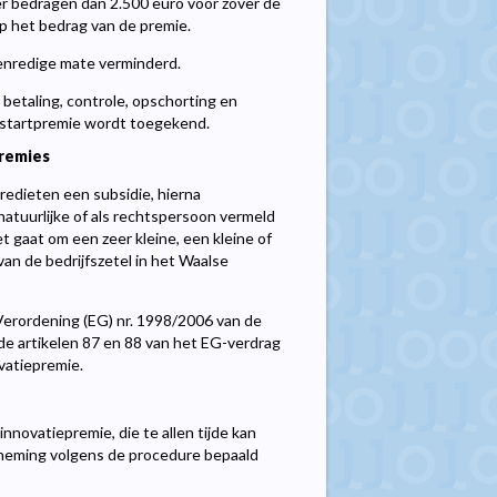
er bedragen dan 2.500 euro voor zover de
op het bedrag van de premie.
venredige mate verminderd.
betaling, controle, opschorting en
re-startpremie wordt toegekend.
remies
redieten een subsidie, hierna
atuurlijke of als rechtspersoon vermeld
 gaat om een zeer kleine, een kleine of
an de bedrijfszetel in het Waalse
Verordening (EG) nr. 1998/2006 van de
e artikelen 87 en 88 van het EG-verdrag
ovatiepremie.
nnovatiepremie, die te allen tijde kan
rneming volgens de procedure bepaald