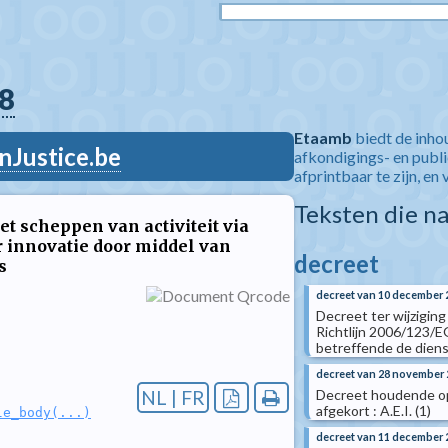
8
Etaamb
biedt de inho
nJustice.be
afkondigings- en publ
afprintbaar te zijn, en 
Teksten die n
t scheppen van activiteit via
r innovatie door middel van
decreet
s
decreet van 10 december 
Decreet ter wijzigin
Richtlijn 2006/123/
betreffende de diens
decreet van 28 november 
Decreet houdende opr
NL | FR
afgekort : A.E.I. (1)
le_body(...)
decreet van 11 december 