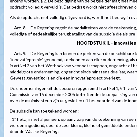
erkend worden. § 2. De bezoldiging van de begeleider mag niet me
opdracht volledig vervuld is. Dat bedrag wordt niet afgeschreven 
Als de opdracht niet volledig uitgevoerd is, wordt het bedrag in e
Art. 8.
De Regering regelt de modaliteiten voor de toekenning, 
volledige of gedeeltelijke terugbetaling van de subsidie die als p
HOOFDSTUK II. - Innovatiep
Art. 9.
De Regering kan binnen de perken van de beschikbare k
"innovatiepremie" genoemd, toekennen aan elke onderneming, als n
in artikel 2 van het Wetboek van vennootschappen, ongeacht of het
middelgrote onderneming, opgericht sinds minstens drie jaar, waarv
Gewest gevestigd is en die een innovatieproject overlegt.
De ondernemingen uit de sectoren opgesomd in artikel 1, § 1, van 
Commissie van 15 december 2006 betreffende de toepassing van d
over de minimis-steun zijn uitgesloten uit het voordeel van de inn
De subsidie kan toegekend worden :
1° hetzij in het algemeen, op aanvraag van de toekenning van een i
worden ingediend, door de zeer kleine, kleine of gemiddelde onde
door de Waalse Regering;