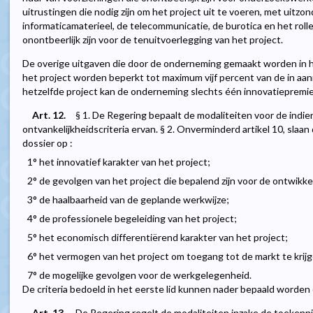
uitrustingen die nodig zijn om het project uit te voeren, met uitzon
informaticamaterieel, de telecommunicatie, de burotica en het rolle
onontbeerlijk zijn voor de tenuitvoerlegging van het project.
De overige uitgaven die door de onderneming gemaakt worden in h
het project worden beperkt tot maximum vijf percent van de in aa
hetzelfde project kan de onderneming slechts één innovatiepremie
Art. 12.
§ 1. De Regering bepaalt de modaliteiten voor de indie
ontvankelijkheidscriteria ervan. § 2. Onverminderd artikel 10, slaan 
dossier op :
1° het innovatief karakter van het project;
2° de gevolgen van het project die bepalend zijn voor de ontwikk
3° de haalbaarheid van de geplande werkwijze;
4° de professionele begeleiding van het project;
5° het economisch differentiërend karakter van het project;
6° het vermogen van het project om toegang tot de markt te krijg
7° de mogelijke gevolgen voor de werkgelegenheid.
De criteria bedoeld in het eerste lid kunnen nader bepaald worden
Art. 13.
De Regering regelt de modaliteiten inzake de toekenni