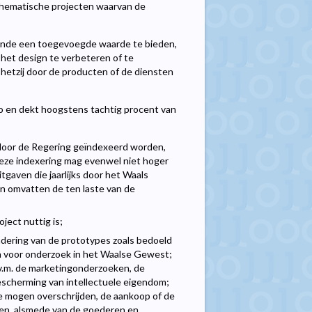
n thematische projecten waarvan de
neinde een toegevoegde waarde te bieden,
het design te verbeteren of te
 hetzij door de producten of de diensten
o en dekt hoogstens tachtig procent van
door de Regering geïndexeerd worden,
Deze indexering mag evenwel niet hoger
tgaven die jaarlijks door het Waals
n omvatten de ten laste van de
ject nuttig is;
ndering van de prototypes zoals bedoeld
un voor onderzoek in het Waalse Gewest;
i.v.m. de marketingonderzoeken, de
scherming van intellectuele eigendom;
te mogen overschrijden, de aankoop of de
ken, alsmede van de goederen en