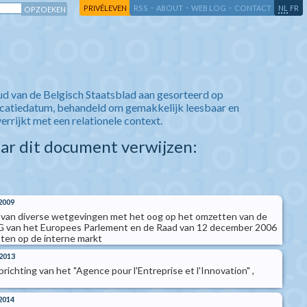
-
-
-
-
PRIVÉLEVEN
RSS
ABOUT
WEB LOG
CONTACT
NL
FR
ud van de Belgisch Staatsblad aan gesorteerd op
icatiedatum, behandeld om gemakkelijk leesbaar en
verrijkt met een relationele context.
aar dit document verwijzen:
2009
g van diverse wetgevingen met het oog op het omzetten van de
EG van het Europees Parlement en de Raad van 12 december 2006
ten op de interne markt
2013
ichting van het "Agence pour l'Entreprise et l'Innovation" ,
2014