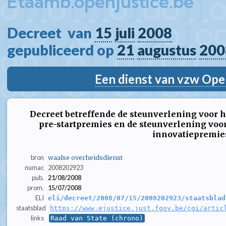
Etaamb.openjustice.be
Decreet  van 
15
juli
2008
gepubliceerd op 
21
augustus
200
Een dienst van vzw Ope
Decreet betreffende de steunverlening voor he
pre-startpremies en de steunverlening voo
innovatiepremie
bron
waalse overheidsdienst
numac
2008202923
pub.
21/08/2008
prom.
15/07/2008
ELI
eli/decreet/2008/07/15/2008202923/staatsblad
staatsblad
https://www.ejustice.just.fgov.be/cgi/artic
links
Raad van State (chrono)