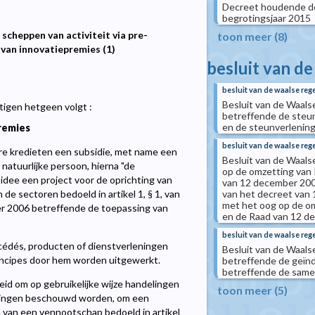
Decreet houdende de
begrotingsjaar 2015
scheppen van activiteit via pre-
toon meer (8)
 van innovatiepremies (1)
besluit van de
besluit van de waalse reg
Besluit van de Waalse
igen hetgeen volgt :
betreffende de steun
en de steunverlenin
remies
besluit van de waalse reg
re kredieten een subsidie, met name een
Besluit van de Waals
natuurlijke persoon, hierna "de
op de omzetting van 
idee een project voor de oprichting van
van 12 december 2006
van het decreet van
n de sectoren bedoeld in artikel 1, § 1, van
met het oog op de o
r 2006 betreffende de toepassing van
en de Raad van 12 d
besluit van de waalse rege
cédés, producten of dienstverleningen
Besluit van de Waals
incipes door hem worden uitgewerkt.
betreffende de geïnd
betreffende de same
heid om op gebruikelijke wijze handelingen
toon meer (5)
elingen beschouwd worden, om een
na van een vennootschap bedoeld in artikel