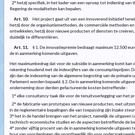
2° hetzij specifiek, in het kader van een oproep tot indiening va
Regering de modaliteiten kan bepalen.
Art. 10.
Het project gaat uit van een innoverend initiatief te
hetzij door de organisatiemethoden, de commerciële methoden en 
ontwikkelen, hetzij door nieuwe producten of diensten te creëren,
duidelijk te differentiëren.
Art. 11.
§ 1. De innovatiepremie bedraagt maximum 12.500 eur
de in aanmerking komende uitgaven.
Het maximumbedrag dat voor de subsidie in aanmerking komt kan 
rekening houdend met de indexcijfers van de consumptieprijzen. 
zijn dan de indexering van de algemene begroting van de primaire ui
Parlement worden bepaald. § 2. De in aanmerking komende uitgave
onderneming door derden gefactureerde kosten betreffende :
1° elke consultancy-taak die voor de tenuitvoerlegging van het pro
2° de fabricatie van prototypes van nieuwe producten, met uitzo
in de reglementaire bepalingen die van toepassing zijn inzake ste
3° het in de handel brengen van het project, namelijk de uitgaven 
technisch-economische studies en de aspecten betreffende de be
4° zonder vijftig procent van de in aanmerking komende uitgaven 
huur van voorzieningen die onontbeerlijk zijn voor onderzoekswer