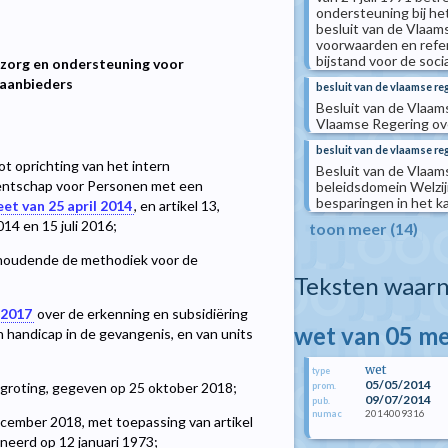
ondersteuning bij h
besluit van de Vlaamse
voorwaarden en refer
bijstand voor de soc
 zorg en ondersteuning voor
gaanbieders
besluit van de vlaamse re
Besluit van de Vlaams
Vlaamse Regering ov
besluit van de vlaamse re
ot oprichting van het intern
Besluit van de Vlaams
gentschap voor Personen met een
beleidsdomein Welzij
besparingen in het 
et van 25 april 2014
, en artikel 13,
014 en 15 juli 2016;
toon meer (14)
oudende de methodiek voor de
Teksten waarn
 2017
over de erkenning en subsidiëring
wet van 05 me
handicap in de gevangenis, en van units
wet
type
05/05/2014
egroting, gegeven op 25 oktober 2018;
prom.
09/07/2014
pub.
2014009316
numac
cember 2018, met toepassing van artikel
ineerd op 12 januari 1973;