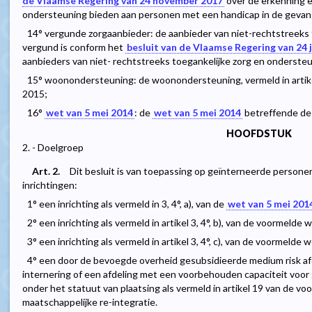
de Vlaamse Regering van 24 november 2017
over de erkenning e
ondersteuning bieden aan personen met een handicap in de gevang
14° vergunde zorgaanbieder: de aanbieder van niet-rechtstreeks 
vergund is conform het
besluit van de Vlaamse Regering van 24 
aanbieders van niet- rechtstreeks toegankelijke zorg en onderste
15° woonondersteuning: de woonondersteuning, vermeld in artikel
2015;
16°
wet van 5 mei 2014
: de
wet van 5 mei 2014
betreffende de 
HOOFDSTUK
2. - Doelgroep
Art. 2.
Dit besluit is van toepassing op geïnterneerde personen
inrichtingen:
1° een inrichting als vermeld in 3, 4°, a), van de
wet van 5 mei 201
2° een inrichting als vermeld in artikel 3, 4°, b), van de voormelde 
3° een inrichting als vermeld in artikel 3, 4°, c), van de voormelde w
4° een door de bevoegde overheid gesubsidieerde medium risk afde
internering of een afdeling met een voorbehouden capaciteit voor 
onder het statuut van plaatsing als vermeld in artikel 19 van de v
maatschappelijke re-integratie.