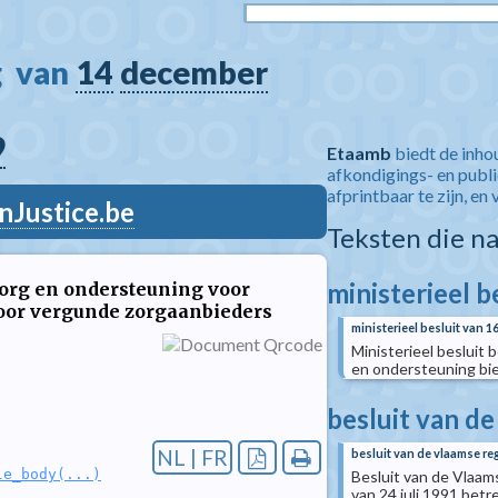
  van 
14
december
9
Etaamb
biedt de inho
afkondigings- en publ
afprintbaar te zijn, en 
nJustice.be
Teksten die n
ministerieel b
zorg en ondersteuning voor
oor vergunde zorgaanbieders
ministerieel besluit van 1
Ministerieel besluit 
en ondersteuning bi
besluit van d
NL | FR
besluit van de vlaamse reg
le_body(...)
Besluit van de Vlaam
van 24 juli 1991 betr