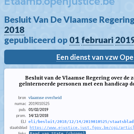
Etaamb.openjustice.be
Besluit Van De Vlaamse Regering
2018
gepubliceerd op 
01
februari
201
Een dienst van vzw Ope
Besluit van de Vlaamse Regering over de 
geïnterneerde personen met een handicap d
bron
vlaamse overheid
numac
2019010525
pub.
01/02/2019
prom.
14/12/2018
ELI
eli/besluit/2018/12/14/2019010525/staatsblad
staatsblad
https://www.ejustice.just.fgov.be/cgi/artic
links
Raad van State (chrono)