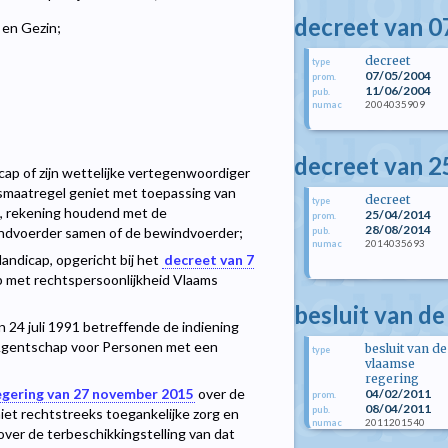
decreet van 0
 en Gezin;
decreet
type
07/05/2004
prom.
11/06/2004
pub.
2004035909
numac
decreet van 2
cap of zijn wettelijke vertegenwoordiger
gsmaatregel geniet met toepassing van
decreet
type
oek, rekening houdend met de
25/04/2014
prom.
28/08/2014
ndvoerder samen of de bewindvoerder;
pub.
2014035693
numac
ndicap, opgericht bij het
decreet van 7
p met rechtspersoonlijkheid Vlaams
besluit van d
an 24 juli 1991 betreffende de indiening
s Agentschap voor Personen met een
besluit van de
type
vlaamse
regering
egering van 27 november 2015
over de
04/02/2011
prom.
08/04/2011
pub.
iet rechtstreeks toegankelijke zorg en
2011201540
numac
ver de terbeschikkingstelling van dat