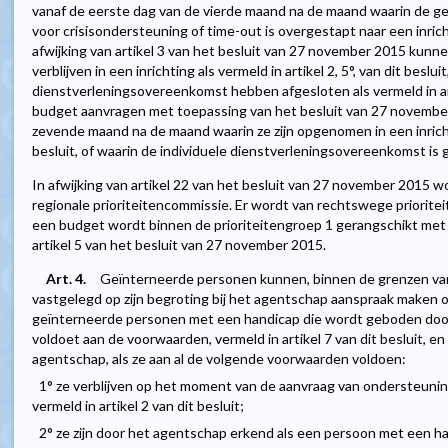
vanaf de eerste dag van de vierde maand na de maand waarin de 
voor crisisondersteuning of time-out is overgestapt naar een inrichtin
afwijking van artikel 3 van het besluit van 27 november 2015 kun
verblijven in een inrichting als vermeld in artikel 2, 5°, van dit beslui
dienstverleningsovereenkomst hebben afgesloten als vermeld in art
budget aanvragen met toepassing van het besluit van 27 november
zevende maand na de maand waarin ze zijn opgenomen in een inrichtin
besluit, of waarin de individuele dienstverleningsovereenkomst is 
In afwijking van artikel 22 van het besluit van 27 november 2015 w
regionale prioriteitencommissie. Er wordt van rechtswege priorite
een budget wordt binnen de prioriteitengroep 1 gerangschikt met 
artikel 5 van het besluit van 27 november 2015.
Art. 4.
Geïnterneerde personen kunnen, binnen de grenzen van 
vastgelegd op zijn begroting bij het agentschap aanspraak maken 
geïnterneerde personen met een handicap die wordt geboden doo
voldoet aan de voorwaarden, vermeld in artikel 7 van dit besluit, 
agentschap, als ze aan al de volgende voorwaarden voldoen:
1° ze verblijven op het moment van de aanvraag van ondersteuning 
vermeld in artikel 2 van dit besluit;
2° ze zijn door het agentschap erkend als een persoon met een h