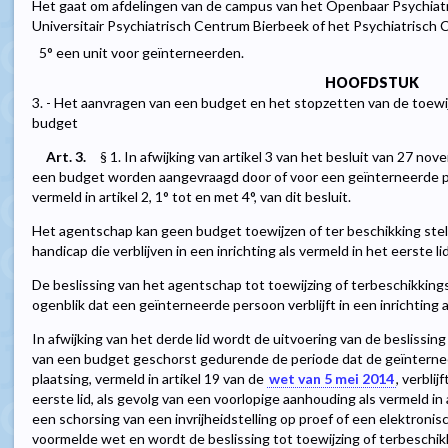
Het gaat om afdelingen van de campus van het Openbaar Psychia
Universitair Psychiatrisch Centrum Bierbeek of het Psychiatrisch 
5° een unit voor geïnterneerden.
HOOFDSTUK
3. - Het aanvragen van een budget en het stopzetten van de toewi
budget
Art. 3.
§ 1. In afwijking van artikel 3 van het besluit van 27 n
een budget worden aangevraagd door of voor een geïnterneerde pers
vermeld in artikel 2, 1° tot en met 4°, van dit besluit.
Het agentschap kan geen budget toewijzen of ter beschikking ste
handicap die verblijven in een inrichting als vermeld in het eerste lid
De beslissing van het agentschap tot toewijzing of terbeschikkings
ogenblik dat een geïnterneerde persoon verblijft in een inrichting al
In afwijking van het derde lid wordt de uitvoering van de beslissing
van een budget geschorst gedurende de periode dat de geïnterne
plaatsing, vermeld in artikel 19 van de
wet van 5 mei 2014
, verblij
eerste lid, als gevolg van een voorlopige aanhouding als vermeld in
een schorsing van een invrijheidstelling op proef of een elektronisc
voormelde wet en wordt de beslissing tot toewijzing of terbeschi