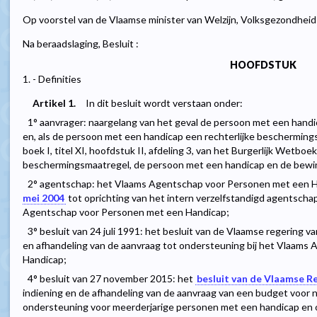
Op voorstel van de Vlaamse minister van Welzijn, Volksgezondheid
Na beraadslaging, Besluit :
HOOFDSTUK
1. - Definities
Artikel 1.
In dit besluit wordt verstaan onder:
1° aanvrager: naargelang van het geval de persoon met een handi
en, als de persoon met een handicap een rechterlijke beschermin
boek I, titel XI, hoofdstuk II, afdeling 3, van het Burgerlijk Wetb
beschermingsmaatregel, de persoon met een handicap en de bewi
2° agentschap: het Vlaams Agentschap voor Personen met een Ha
mei 2004
tot oprichting van het intern verzelfstandigd agentscha
Agentschap voor Personen met een Handicap;
3° besluit van 24 juli 1991: het besluit van de Vlaamse regering v
en afhandeling van de aanvraag tot ondersteuning bij het Vlaam
Handicap;
4° besluit van 27 november 2015: het
besluit van de Vlaamse R
indiening en de afhandeling van de aanvraag van een budget voor n
ondersteuning voor meerderjarige personen met een handicap en o