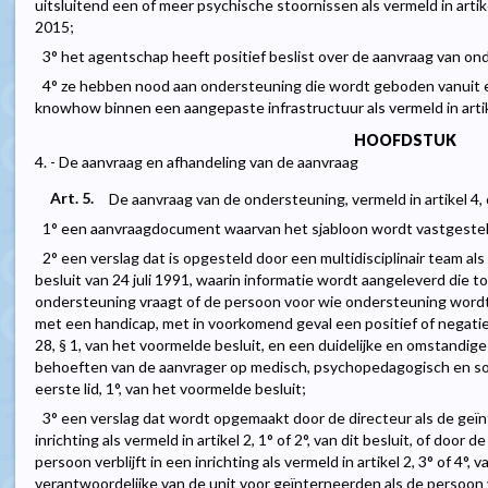
uitsluitend een of meer psychische stoornissen als vermeld in arti
2015;
3° het agentschap heeft positief beslist over de aanvraag van on
4° ze hebben nood aan ondersteuning die wordt geboden vanuit 
knowhow binnen een aangepaste infrastructuur als vermeld in artikel
HOOFDSTUK
4. - De aanvraag en afhandeling van de aanvraag
Art. 5.
De aanvraag van de ondersteuning, vermeld in artikel 4
1° een aanvraagdocument waarvan het sjabloon wordt vastgestel
2° een verslag dat is opgesteld door een multidisciplinair team als v
besluit van 24 juli 1991, waarin informatie wordt aangeleverd die t
ondersteuning vraagt of de persoon voor wie ondersteuning wordt 
met een handicap, met in voorkomend geval een positief of negatief
28, § 1, van het voormelde besluit, en een duidelijke en omstandig
behoeften van de aanvrager op medisch, psychopedagogisch en sociaa
eerste lid, 1°, van het voormelde besluit;
3° een verslag dat wordt opgemaakt door de directeur als de geïn
inrichting als vermeld in artikel 2, 1° of 2°, van dit besluit, of door
persoon verblijft in een inrichting als vermeld in artikel 2, 3° of 4°, v
verantwoordelijke van de unit voor geïnterneerden als de persoon ver