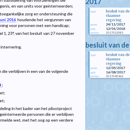
2017
n subsidiëring van voorzieningen die
enis, en van units voor geïnterneerden;
besluit van de
type
toegankelijke zorg en ondersteuning die
vlaamse
juni 2016
houdende het vergunnen van
regering
24/11/2017
prom.
uning voor personen met een handicap;
12/01/2018
pub.
2017032083
 1, 23°, van het besluit van 27 november
numac
besluit van d
internering.
besluit van de
type
vlaamse
regering
12/05/2017
prom.
 die verblijven in een van de volgende
16/08/2017
pub.
2017040466
numac
4
;
wet;
et;
ling in het kader van het pilootproject
geïnterneerde personen die er verblijven
oormelde wet, met het oog op een verdere