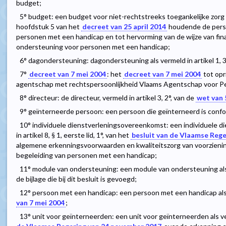
budget;
5° budget: een budget voor niet-rechtstreeks toegankelijke zorg
hoofdstuk 5 van het
decreet van 25 april 2014
houdende de perso
personen met een handicap en tot hervorming van de wijze van fina
ondersteuning voor personen met een handicap;
6° dagondersteuning: dagondersteuning als vermeld in artikel 1, 
7°
decreet van 7 mei 2004
: het
decreet van 7 mei 2004
tot opr
agentschap met rechtspersoonlijkheid Vlaams Agentschap voor P
8° directeur: de directeur, vermeld in artikel 3, 2°, van de
wet van 
9° geïnterneerde persoon: een persoon die geïnterneerd is conf
10° individuele dienstverleningsovereenkomst: een individuele 
in artikel 8, § 1, eerste lid, 1°, van het
besluit van de Vlaamse Rege
algemene erkenningsvoorwaarden en kwaliteitszorg van voorzieni
begeleiding van personen met een handicap;
11° module van ondersteuning: een module van ondersteuning als 
de bijlage die bij dit besluit is gevoegd;
12° persoon met een handicap: een persoon met een handicap als v
van 7 mei 2004
;
13° unit voor geïnterneerden: een unit voor geïnterneerden als ve