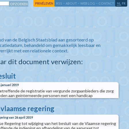
-
-
-
-
PRIVÉLEVEN
RSS
ABOUT
WEB LOG
CONTACT
NL
FR
ud van de Belgisch Staatsblad aan gesorteerd op
icatiedatum, behandeld om gemakkelijk leesbaar en
verrijkt met een relationele context.
aar dit document verwijzen:
esluit
6 januari 2019
betreffende de registratie van vergunde zorgaanbieders die zorg
eden aan geïnterneerde personen met een handicap
e vlaamse regering
ering van 26 april 2019
se Regering tot wijziging van het besluit van de Vlaamse regering
effende de indiening en afhandeling van de aanvraag tot