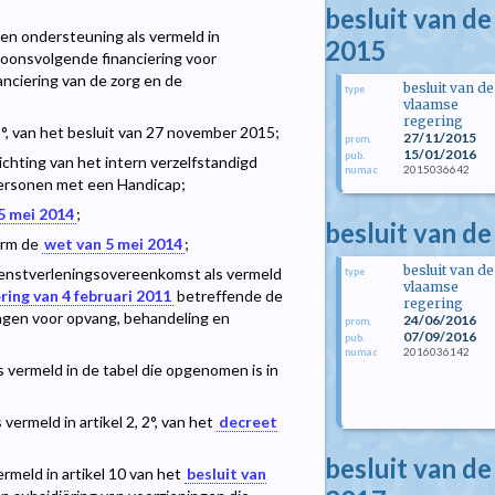
besluit van d
 en ondersteuning als vermeld in
2015
onsvolgende financiering voor
nciering van de zorg en de
besluit van de
type
vlaamse
regering
3°, van het besluit van 27 november 2015;
27/11/2015
prom.
15/01/2016
pub.
ichting van het intern verzelfstandigd
2015036642
numac
ersonen met een Handicap;
5 mei 2014
;
besluit van de
orm de
wet van 5 mei 2014
;
besluit van de
dienstverleningsovereenkomst als vermeld
type
vlaamse
ring van 4 februari 2011
betreffende de
regering
ngen voor opvang, behandeling en
24/06/2016
prom.
07/09/2016
pub.
2016036142
numac
vermeld in de tabel die opgenomen is in
ermeld in artikel 2, 2°, van het
decreet
besluit van d
rmeld in artikel 10 van het
besluit van