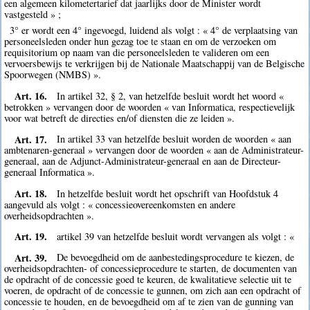
een algemeen kilometertarief dat jaarlijks door de Minister wordt
vastgesteld » ;
3° er wordt een 4° ingevoegd, luidend als volgt : « 4° de verplaatsing van
personeelsleden onder hun gezag toe te staan en om de verzoeken om
requisitorium op naam van die personeelsleden te valideren om een
vervoersbewijs te verkrijgen bij de Nationale Maatschappij van de Belgische
Spoorwegen (NMBS) ».
Art. 16.
In artikel 32, § 2, van hetzelfde besluit wordt het woord «
betrokken » vervangen door de woorden « van Informatica, respectievelijk
voor wat betreft de directies en/of diensten die ze leiden ».
Art. 17.
In artikel 33 van hetzelfde besluit worden de woorden « aan
ambtenaren-generaal » vervangen door de woorden « aan de Administrateur-
generaal, aan de Adjunct-Administrateur-generaal en aan de Directeur-
generaal Informatica ».
Art. 18.
In hetzelfde besluit wordt het opschrift van Hoofdstuk 4
aangevuld als volgt : « concessieovereenkomsten en andere
overheidsopdrachten ».
Art. 19.
artikel 39 van hetzelfde besluit wordt vervangen als volgt : «
Art. 39.
De bevoegdheid om de aanbestedingsprocedure te kiezen, de
overheidsopdrachten- of concessieprocedure te starten, de documenten van
de opdracht of de concessie goed te keuren, de kwalitatieve selectie uit te
voeren, de opdracht of de concessie te gunnen, om zich aan een opdracht of
concessie te houden, en de bevoegdheid om af te zien van de gunning van