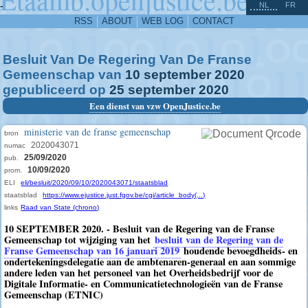
^
-
NL
FR
RSS
ABOUT
WEB LOG
CONTACT
Besluit Van De Regering Van De Franse
Gemeenschap van
10
september
2020
gepubliceerd op
25
september
2020
Een dienst van vzw OpenJustice.be
ministerie van de franse gemeenschap
bron
2020043071
numac
25/09/2020
pub.
10/09/2020
prom.
ELI
eli/besluit/2020/09/10/2020043071/staatsblad
staatsblad
https://www.ejustice.just.fgov.be/cgi/article_body(...)
links
Raad van State (chrono)
10 SEPTEMBER 2020. - Besluit van de Regering van de Franse
Gemeenschap tot wijziging van het
besluit van de Regering van de
Franse Gemeenschap van 16 januari 2019
houdende bevoegdheids- en
ondertekeningsdelegatie aan de ambtenaren-generaal en aan sommige
andere leden van het personeel van het Overheidsbedrijf voor de
Digitale Informatie- en Communicatietechnologieën van de Franse
Gemeenschap (ETNIC)