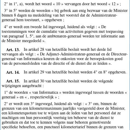
2° in 1°, a), wordt het woord « 10 » vervangen door het woord « 12 » ;
3° in 5° worden de woorden « bij gebrek aan enig bezwaar van de Minister
binnen 8 dagen na mededeling van het voorstel dat de Administrateur-
generaal hem toestuurt, » opgeheven ;
4° er wordt een tweede lid ingevoegd, luidend als volgt : « De
toestemmingen voor de cumulatie van activiteiten gegeven met toepassing
van paragraaf 1, 5°, aan de ambtenaren-generaal worden ter informatie aan
de Minister meegedeeld ».
Art. 13.
In artikel 28 van hetzelfde besluit wordt het derde lid
vervangen als volgt : « De Adjunct-Administrateur-generaal en de Directeur-
generaal van Informatica keuren de onkosten voor de beroepskosten goed
van de personeelsleden van de directie of de dienst die ze leiden ».
Art. 14.
In artikel 29 van hetzelfde besluit worden 4° en 8° opgeheven.
Art. 15.
In artikel 30 van hetzelfde besluit worden de volgende
wijzigingen aangebracht :
1° de woorden « van Informatica » worden ingevoegd tussen de woorden «
generaal » en « , respectievelijk » ;
2° er wordt een 3° ingevoegd, luidend als volgt : « 3° om, binnen de
grenzen van een kilometermaximum jaarlijks vastgesteld door de Minister,
een kilometerquotum toe te wijzen aan de leden van het personeel dat ze
machtigen om hun persoonlijk voertuig ten behoeve van de dienst te
gebruiken en dat toe te kennen volgens naar behoren gemotiveerde
specifieke behoeften, een punctueel kilometertarief binnen de grenzen van