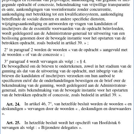
gegunde opdracht of concessie, bekendmaking van vrijwillige transparantie
ex-ante, aankondigingen van voorinformatie zonder concurrentie,
aankondiging met betrekking tot een kwalificatiesysteem, aankondiging
betreffende de sociale diensten en andere specifieke diensten,
wijzigingsaankondiging en antwoorden op vragen van kandidaten of
inschrijvers die de essentiële voorwaarden van de opdracht beïnvloeden,
wordt gedelegeerd aan de Administrateur-generaal ter uitvoering van een
beslissing genomen door de bevoegde instantie voor het opstarten van de
betrokken opdracht, zoals bedoeld in artikel 39. » ;
2° in paragraaf 2 worden de woorden « van de opdracht » aangevuld met
de woorden « of van de concessie » ;
3° paragraaf 4 wordt vervangen als volgt : « § 4.
De bevoegdheid om de brieven te ondertekenen, zowel in het stadium van de
gunning als dat van de uitvoering van de opdracht, met inbegrip van de
brieven die kandidaten of inschrijvers verzoeken om hun aanbod te
specificeren en/of die de onderhandelingen bevestigen en de brief over de
bekendmaking van de gunning, wordt gedelegeerd aan de Administrateur-
generaal, mits bekendmaking van de bevoegde instantie voor het opstarten
van de betrokken opdracht of concessie, zoals bedoeld in artikel 39. ».
Art. 24.
In artikel 46, 7°, van hetzelfde besluit worden de woorden « en
deskundigen » vervangen door de woorden « , deskundigen en deurwaarders
».
Art. 25.
In hetzelfde besluit wordt het opschrift van Hoofdstuk 6
vervangen als volgt : « Bijzondere delegaties ».