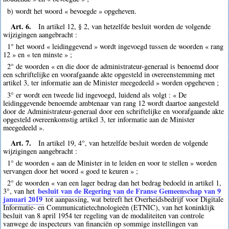
b) wordt het woord « bevoegde » opgeheven.
Art. 6.
In artikel 12, § 2, van hetzelfde besluit worden de volgende
wijzigingen aangebracht :
1° het woord « leidinggevend » wordt ingevoegd tussen de woorden « rang
12 » en « ten minste » ;
2° de woorden « en die door de administrateur-generaal is benoemd door
een schriftelijke en voorafgaande akte opgesteld in overeenstemming met
artikel 3, ter informatie aan de Minister meegedeeld » worden opgeheven ;
3° er wordt een tweede lid ingevoegd, luidend als volgt : « De
leidinggevende benoemde ambtenaar van rang 12 wordt daartoe aangesteld
door de Administrateur-generaal door een schriftelijke en voorafgaande akte
opgesteld overeenkomstig artikel 3, ter informatie aan de Minister
meegedeeld ».
Art. 7.
In artikel 19, 4°, van hetzelfde besluit worden de volgende
wijzigingen aangebracht :
1° de woorden « aan de Minister in te leiden en voor te stellen » worden
vervangen door het woord « goed te keuren » ;
2° de woorden « van een lager bedrag dan het bedrag bedoeld in artikel 1,
besluit van de Regering van de Franse Gemeenschap van 9
3°, van het
januari 2019
tot aanpassing, wat betreft het Overheidsbedrijf voor Digitale
Informatie- en Communicatietechnologieën (ETNIC), van het koninklijk
besluit van 8 april 1954 ter regeling van de modaliteiten van controle
vanwege de inspecteurs van financiën op sommige instellingen van