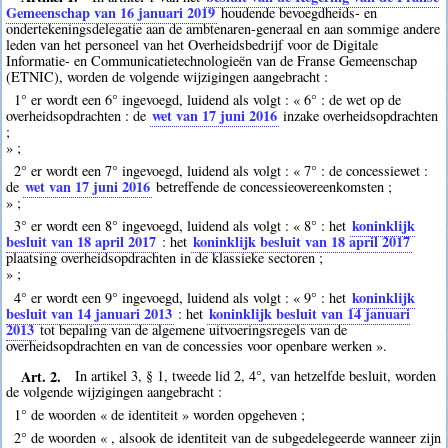
Gemeenschap van 16 januari 2019
houdende bevoegdheids- en
ondertekeningsdelegatie aan de ambtenaren-generaal en aan sommige andere
leden van het personeel van het Overheidsbedrijf voor de Digitale
Informatie- en Communicatietechnologieën van de Franse Gemeenschap
(ETNIC), worden de volgende wijzigingen aangebracht :
1° er wordt een 6° ingevoegd, luidend als volgt : « 6° : de wet op de
wet van 17 juni 2016
overheidsopdrachten : de
inzake overheidsopdrachten
;
» ;
2° er wordt een 7° ingevoegd, luidend als volgt : « 7° : de concessiewet :
wet van 17 juni 2016
de
betreffende de concessieovereenkomsten ;
» ;
koninklijk
3° er wordt een 8° ingevoegd, luidend als volgt : « 8° : het
besluit van 18 april 2017
koninklijk besluit van 18 april 2017
: het
plaatsing overheidsopdrachten in de klassieke sectoren ;
» ;
koninklijk
4° er wordt een 9° ingevoegd, luidend als volgt : « 9° : het
besluit van 14 januari 2013
koninklijk besluit van 14 januari
: het
2013
tot bepaling van de algemene uitvoeringsregels van de
overheidsopdrachten en van de concessies voor openbare werken ».
Art. 2.
In artikel 3, § 1, tweede lid 2, 4°, van hetzelfde besluit, worden
de volgende wijzigingen aangebracht :
1° de woorden « de identiteit » worden opgeheven ;
2° de woorden « , alsook de identiteit van de subgedelegeerde wanneer zijn