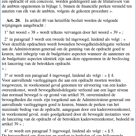
een opdracht of een concessie, worden gedelegeerd aan de titularissen van
de ambten opgenomen in bijlage 1, binnen de financiële perken vermeld ten
aanzien van elk van de ambten, volgens de gekozen procedure ».
Art. 20.
In artikel 40 van hetzelfde besluit worden de volgende
wijzigingen aangebracht :
1° het woord « 38 » wordt telkens vervangen door het woord « 39 » ;
2° in paragraaf 3 wordt een tweede lid ingevoegd, luidend als volgt : «
Voor dezelfde opdrachten wordt bovendien bevoegdheidsdelegatie verleend
aan de Administrateur-generaal om de gunning van de opdracht goed te
keuren, met inbegrip van de budgettaire aspecten wanneer de aannemer en
de budgettaire aspecten identiek zijn aan deze opgenomen in de beslissing
tot lancering van de betrokken opdracht.
» ;
3° er wordt een paragraaf 4 ingevoegd, luidend als volgt : « § 4.
Voor aanvullende vastleggingen die aan een opdracht moeten worden
toegewezen, in voorkomend geval genomen ter uitvoering van een kader-
overeenkomst, wordt bevoegdheidsdelegatie verleend aan een lager niveau
dan normaal bevoegd is op grond van artikel 39, onverminderd de
bevoegdheden die reeds zijn toegekend aan de Administrateur-generaal om
aanvullende vastleggingen goed te keuren, binnen de perken van het
maximale bedrag van de opdracht, aangegaan door een kaderovereenkomst,
in voorkomend geval, zoals goedgekeurd door de bevoegde instanties voor
de lancering van de opdracht of de betrokken kaderovereenkomst, bedoeld in
artikel 39 » ;
4° er wordt een paragraaf 5 ingevoegd, luidend als volgt : « § 5.
De bevoegdheid om diensten en werken te herhalen of om bijkomende