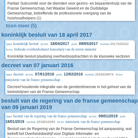
Paritair Subcomité voor de diensten voor gezins- en bejaardenhulp van de
Franse Gemeenschap, het Waalse Gewest en de Duitstalige
Gemeenschap, betreffende de professionele overgang van de
huishoudhelpers (1)
toon meer (5)
koninklijk besluit van 18 april 2017
koninklijk besluit
18/04/2017
09/05/2017
2017020322
type
prom.
pub.
numac
federale overheidsdienst kanselarij van de eerste minister
bron
Koninklijk besluit plaatsing overheidsopdrachten in de klassieke sectoren
decreet van 07 januari 2016
decreet
07/01/2016
12/02/2016
2016029074
type
prom.
pub.
numac
bron
ministerie van de franse gemeenschap
Decreet houdende integratie van de genderdimensie in het geheel van de
beleidslijnen van de Franse Gemeenschap
besluit van de regering van de franse gemeenschap
van 09 januari 2019
besluit van de regering van de franse gemeenschap
09/01/2019
type
prom.
pub.
ministerie van de franse gemeenschap
18/01/2019
2019010283
numac
bron
Besluit van de Regering van de Franse Gemeenschap tot aanpassing, wat
betreft het Overheidsbedrijf voor Digitale Informatie- en