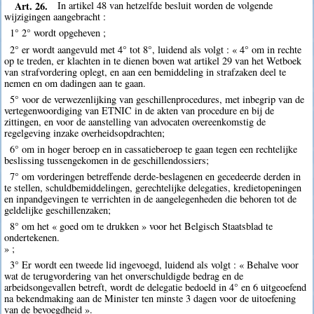
Art. 26.
In artikel 48 van hetzelfde besluit worden de volgende
wijzigingen aangebracht :
1° 2° wordt opgeheven ;
2° er wordt aangevuld met 4° tot 8°, luidend als volgt : « 4° om in rechte
op te treden, er klachten in te dienen boven wat artikel 29 van het Wetboek
van strafvordering oplegt, en aan een bemiddeling in strafzaken deel te
nemen en om dadingen aan te gaan.
5° voor de verwezenlijking van geschillenprocedures, met inbegrip van de
vertegenwoordiging van ETNIC in de akten van procedure en bij de
zittingen, en voor de aanstelling van advocaten overeenkomstig de
regelgeving inzake overheidsopdrachten;
6° om in hoger beroep en in cassatieberoep te gaan tegen een rechtelijke
beslissing tussengekomen in de geschillendossiers;
7° om vorderingen betreffende derde-beslagenen en gecedeerde derden in
te stellen, schuldbemiddelingen, gerechtelijke delegaties, kredietopeningen
en inpandgevingen te verrichten in de aangelegenheden die behoren tot de
geldelijke geschillenzaken;
8° om het « goed om te drukken » voor het Belgisch Staatsblad te
ondertekenen.
» ;
3° Er wordt een tweede lid ingevoegd, luidend als volgt : « Behalve voor
wat de terugvordering van het onverschuldigde bedrag en de
arbeidsongevallen betreft, wordt de delegatie bedoeld in 4° en 6 uitgeoefend
na bekendmaking aan de Minister ten minste 3 dagen voor de uitoefening
van de bevoegdheid ».