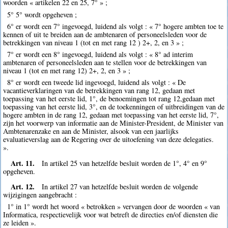
woorden « artikelen 22 en 25, 7° » ;
5° 5° wordt opgeheven ;
6° er wordt een 7° ingevoegd, luidend als volgt : « 7° hogere ambten toe te
kennen of uit te breiden aan de ambtenaren of personeelsleden voor de
betrekkingen van niveau 1 (tot en met rang 12 ) 2+, 2, en 3 » ;
7° er wordt een 8° ingevoegd, luidend als volgt : « 8° ad interim
ambtenaren of personeelsleden aan te stellen voor de betrekkingen van
niveau 1 (tot en met rang 12) 2+, 2, en 3 » ;
8° er wordt een tweede lid ingevoegd, luidend als volgt : « De
vacantieverklaringen van de betrekkingen van rang 12, gedaan met
toepassing van het eerste lid, 1°, de benoemingen tot rang 12,gedaan met
toepassing van het eerste lid, 3°, en de toekenningen of uitbreidingen van de
hogere ambten in de rang 12, gedaan met toepassing van het eerste lid, 7°,
zijn het voorwerp van informatie aan de Minister-President, de Minister van
Ambtenarenzake en aan de Minister, alsook van een jaarlijks
evaluatieverslag aan de Regering over de uitoefening van deze delegaties.
».
Art. 11.
In artikel 25 van hetzelfde besluit worden de 1°, 4° en 9°
opgeheven.
Art. 12.
In artikel 27 van hetzelfde besluit worden de volgende
wijzigingen aangebracht :
1° in 1° wordt het woord « betrokken » vervangen door de woorden « van
Informatica, respectievelijk voor wat betreft de directies en/of diensten die
ze leiden ».