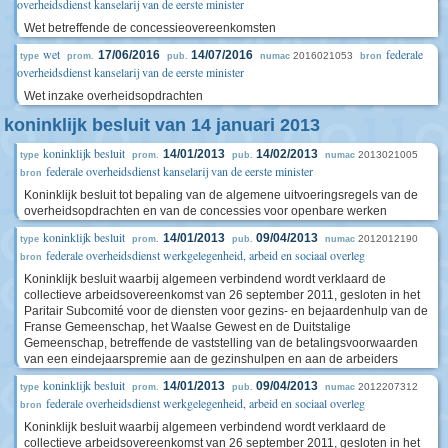
overheidsdienst kanselarij van de eerste minister
Wet betreffende de concessieovereenkomsten
wet
federale
17/06/2016
14/07/2016
2016021053
type
prom.
pub.
numac
bron
overheidsdienst kanselarij van de eerste minister
Wet inzake overheidsopdrachten
koninklijk besluit van 14 januari 2013
koninklijk besluit
14/01/2013
14/02/2013
2013021005
type
prom.
pub.
numac
federale overheidsdienst kanselarij van de eerste minister
bron
Koninklijk besluit tot bepaling van de algemene uitvoeringsregels van de
overheidsopdrachten en van de concessies voor openbare werken
koninklijk besluit
14/01/2013
09/04/2013
2012012190
type
prom.
pub.
numac
federale overheidsdienst werkgelegenheid, arbeid en sociaal overleg
bron
Koninklijk besluit waarbij algemeen verbindend wordt verklaard de
collectieve arbeidsovereenkomst van 26 september 2011, gesloten in het
Paritair Subcomité voor de diensten voor gezins- en bejaardenhulp van de
Franse Gemeenschap, het Waalse Gewest en de Duitstalige
Gemeenschap, betreffende de vaststelling van de betalingsvoorwaarden
van een eindejaarspremie aan de gezinshulpen en aan de arbeiders
koninklijk besluit
14/01/2013
09/04/2013
2012207312
type
prom.
pub.
numac
federale overheidsdienst werkgelegenheid, arbeid en sociaal overleg
bron
Koninklijk besluit waarbij algemeen verbindend wordt verklaard de
collectieve arbeidsovereenkomst van 26 september 2011, gesloten in het