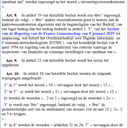
openbaar nut" worden ingevoegd na het woord « uitvoeringsovereenkomsten
».
Art. 8.
In artikel 19 van hetzelfde besluit wordt een 4bis° ingevoegd,
luidend als volgt : « 4bis° andere overeenkomsten goed te keuren dan de
kaderovereenkomsten afgesloten met de begunstigden van het Bedrijf, van
besluit
een lager bedrag dan het bedrag bedoeld in artikel 1, 3°, van het
van de Regering van de Franse Gemeenschap van 9 januari 2019
tot
aanpassing, wat betreft het Overheidsbedrijf voor Digitale Informatie- en
Communicatietechnologieën (ETNIC), van het koninklijk besluit van 8
april 1954 ter regeling van de modaliteiten van controle vanwege de
inspecteurs van financiën op sommige instellingen van openbaar nut ».
Art. 9.
In artikel 22 van hetzelfde besluit wordt het eerste lid
opgeheven.
Art. 10.
In artikel 24 van hetzelfde besluit worden de volgende
wijzigingen aangebracht :
1° in 1° wordt het woord « 10 » vervangen door het woord « 12 » ;
2° in 3° : a) wordt het woord « 11 » vervangen door het woord « 12 » ;
b) worden de woorden « , 2 en 3 » ingevoegd na de woorden « 2+ » ;
3° er wordt een 3bis° ingevoegd, luidend als volgt : « 3bis° de
grondwettelijke eed van de ambtenaren van niveaus (tot en met 12 ), 2+, 2
en 3 te krijgen;
» ;
4° in 4° worden de woorden « artikelen 21 en 24, 7° » vervangen door de