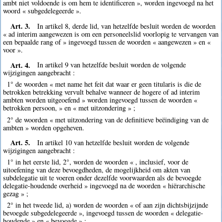
ambt niet voldoende is om hem te identificeren », worden ingevoegd na het
woord « subgedelegeerde ».
Art. 3.
In artikel 8, derde lid, van hetzelfde besluit worden de woorden
« ad interim aangewezen is om een personeelslid voorlopig te vervangen van
een bepaalde rang of » ingevoegd tussen de woorden « aangewezen » en «
voor ».
Art. 4.
In artikel 9 van hetzelfde besluit worden de volgende
wijzigingen aangebracht :
1° de woorden « met name het feit dat waar er geen titularis is die de
betrokken betrekking vervult behalve wanneer de hogere of ad interim
ambten worden uitgeoefend » worden ingevoegd tussen de woorden «
betrokken persoon, » en « met uitzondering » ;
2° de woorden « met uitzondering van de definitieve beëindiging van de
ambten » worden opgeheven.
Art. 5.
In artikel 10 van hetzelfde besluit worden de volgende
wijzigingen aangebracht :
1° in het eerste lid, 2°, worden de woorden « , inclusief, voor de
uitoefening van deze bevoegdheden, de mogelijkheid om akten van
subdelegatie uit te voeren onder dezelfde voorwaarden als de bevoegde
delegatie-houdende overheid » ingevoegd na de woorden « hiërarchische
gezag » ;
2° in het tweede lid, a) worden de woorden « of aan zijn dichtsbijzijnde
bevoegde subgedelegeerde », ingevoegd tussen de woorden « delegatie-
houdende » en « bevoegde » ;