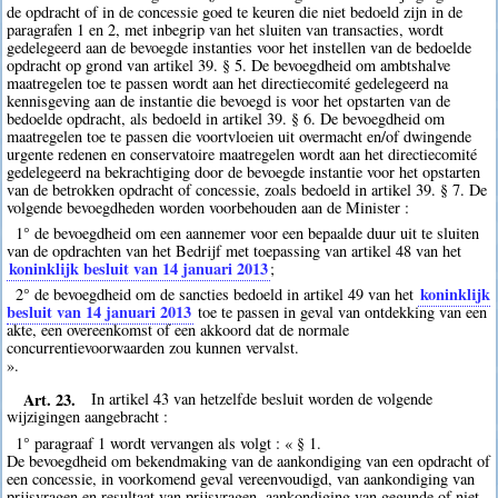
de opdracht of in de concessie goed te keuren die niet bedoeld zijn in de
paragrafen 1 en 2, met inbegrip van het sluiten van transacties, wordt
gedelegeerd aan de bevoegde instanties voor het instellen van de bedoelde
opdracht op grond van artikel 39. § 5. De bevoegdheid om ambtshalve
maatregelen toe te passen wordt aan het directiecomité gedelegeerd na
kennisgeving aan de instantie die bevoegd is voor het opstarten van de
bedoelde opdracht, als bedoeld in artikel 39. § 6. De bevoegdheid om
maatregelen toe te passen die voortvloeien uit overmacht en/of dwingende
urgente redenen en conservatoire maatregelen wordt aan het directiecomité
gedelegeerd na bekrachtiging door de bevoegde instantie voor het opstarten
van de betrokken opdracht of concessie, zoals bedoeld in artikel 39. § 7. De
volgende bevoegdheden worden voorbehouden aan de Minister :
1° de bevoegdheid om een aannemer voor een bepaalde duur uit te sluiten
van de opdrachten van het Bedrijf met toepassing van artikel 48 van het
koninklijk besluit van 14 januari 2013
;
koninklijk
2° de bevoegdheid om de sancties bedoeld in artikel 49 van het
besluit van 14 januari 2013
toe te passen in geval van ontdekking van een
akte, een overeenkomst of een akkoord dat de normale
concurrentievoorwaarden zou kunnen vervalst.
».
Art. 23.
In artikel 43 van hetzelfde besluit worden de volgende
wijzigingen aangebracht :
1° paragraaf 1 wordt vervangen als volgt : « § 1.
De bevoegdheid om bekendmaking van de aankondiging van een opdracht of
een concessie, in voorkomend geval vereenvoudigd, van aankondiging van
prijsvragen en resultaat van prijsvragen, aankondiging van gegunde of niet-