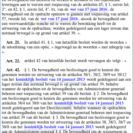
leveringen aan te werven met toepassing van de artikelen 45, § 1, eerste lid,
wet van 17 juni 2016
2°, en 42, § 1, eerste lid, 4°, b), van de
, de
bevoegdheid om de opdracht opnieuw te gunnen met toepassing van artikel
wet van 17 juni 2016
57, tweede lid, van de
, alsook de bevoegdheid om
een voorwaardelijke tranche uit te voeren die betrekking heeft tot de
uitvoering van de opdrachten, worden gedelegeerd aan een lager niveau dan
normaal bevoegd is op grond van artikel 39. ».
Art. 21.
In artikel 41, § 1, van hetzelfde besluit worden de woorden «
de uitoefening van een optie, » ingevoegd na de woorden « met inbegrip van
».
Art. 22.
artikel 42 van hetzelfde besluit wordt vervangen als volgt : «
Art. 42.
§ 1. De bevoegdheid om beslissingen goed te keuren die
genomen worden ter uitvoering van de artikelen 38/1, 38/2, 38/9 tot 38/12
koninklijk besluit van 14 januari 2013
van het
wordt gedelegeerd aan een
lager niveau dan normaal bevoegd is op grond van artikel 39, behalve
wanneer de opdrachten tot de bevoegdheden van Administrateur-generaal
behoren met toepassing van artikel 39 van dit besluit. § 2. De bevoegdheid
om beslissingen goed te keuren die genomen worden ter uitvoering van de
koninklijk besluit van 14 januari 2013
artikelen 38/4 tot 38/6 van het
wordt gedelegeerd aan het Directiecomité, behalve wanneer de opdrachten
tot de bevoegdheden van de Administrateur-generaal behoren met toepassing
van artikel 39 van dit besluit. § 3. De bevoegdheid om beslissingen goed te
keuren die genomen worden ter uitvoering van de artikelen 38, 38/3, 38/7 en
koninklijk besluit van 14 januari 2013
38/8 van het
wordt gedelegeerd
aan de Administrateur-generaal § 4. De bevoegdheid om de wijzigingen in