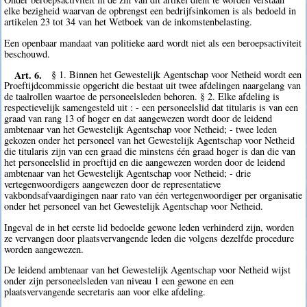
elke bezigheid waarvan de opbrengst een bedrijfsinkomen is als bedoeld in
artikelen 23 tot 34 van het Wetboek van de inkomstenbelasting.
Een openbaar mandaat van politieke aard wordt niet als een beroepsactiviteit
beschouwd.
Art. 6.
§ 1. Binnen het Gewestelijk Agentschap voor Netheid wordt een
Proeftijdcommissie opgericht die bestaat uit twee afdelingen naargelang van
de taalrollen waartoe de personeelsleden behoren. § 2. Elke afdeling is
respectievelijk samengesteld uit : - een personeelslid dat titularis is van een
graad van rang 13 of hoger en dat aangewezen wordt door de leidend
ambtenaar van het Gewestelijk Agentschap voor Netheid; - twee leden
gekozen onder het personeel van het Gewestelijk Agentschap voor Netheid
die titularis zijn van een graad die minstens één graad hoger is dan die van
het personeelslid in proeftijd en die aangewezen worden door de leidend
ambtenaar van het Gewestelijk Agentschap voor Netheid; - drie
vertegenwoordigers aangewezen door de representatieve
vakbondsafvaardigingen naar rato van één vertegenwoordiger per organisatie
onder het personeel van het Gewestelijk Agentschap voor Netheid.
Ingeval de in het eerste lid bedoelde gewone leden verhinderd zijn, worden
ze vervangen door plaatsvervangende leden die volgens dezelfde procedure
worden aangewezen.
De leidend ambtenaar van het Gewestelijk Agentschap voor Netheid wijst
onder zijn personeelsleden van niveau 1 een gewone en een
plaatsvervangende secretaris aan voor elke afdeling.