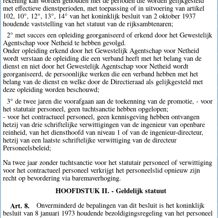
rekening kan worden gehouden met de perioden die worden gelijkgesteld
met effectieve dienstperioden, met toepassing of in uitvoering van artikel
102, 10°, 12°, 13°, 14° van het koninklijk besluit van 2 oktober 1937
houdende vaststelling van het statuut van de rijksambtenaren;
2° met succes een opleiding georganiseerd of erkend door het Gewestelijk
Agentschap voor Netheid te hebben gevolgd.
Onder opleiding erkend door het Gewestelijk Agentschap voor Netheid
wordt verstaan de opleiding die een verband heeft met het belang van de
dienst en niet door het Gewestelijk Agentschap voor Netheid wordt
georganiseerd, de persoonlijke werken die een verband hebben met het
belang van de dienst en welke door de Directieraad als gelijkgesteld met
deze opleiding worden beschouwd;
3° de twee jaren die voorafgaan aan de toekenning van de promotie, - voor
het statutair personeel, geen tuchtsanctie hebben opgelopen;
- voor het contractueel personeel, geen kennisgeving hebben ontvangen
hetzij van drie schriftelijke verwittigingen van de ingenieur van openbare
reinheid, van het diensthoofd van niveau 1 of van de ingenieur-directeur,
hetzij van een laatste schriftelijke verwittiging van de directeur
Personeelsbeleid;
Na twee jaar zonder tuchtsanctie voor het statutair personeel of verwittiging
voor het contractueel personeel verkrijgt het personeelslid opnieuw zijn
recht op bevordering via baremaverhoging.
HOOFDSTUK II. - Geldelijk statuut
Art. 8.
Onverminderd de bepalingen van dit besluit is het koninklijk
besluit van 8 januari 1973 houdende bezoldigingsregeling van het personeel