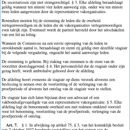
De secretarissen zijn niet stemgerechtigd. § 3. Elke afdeling beraadslaagt
geldig wanneer ten minste vier leden aanwezig zijn, onder wie ten minste
twee leden aangewezen door de representatieve vakorganisaties.
Bovendien moeten bij de stemming de leden die de overheid
vertegenwoordigen en de leden die de vakorganisaties vertegenwoordigen
even talrijk zijn. Eventueel wordt de pariteit hersteld door het uitschakelen
van een lid na loting.
Wanneer de Commissie na een eerste oproeping van de leden in
onvoldoende aantal is, beraadslaagt en stemt zij geldig over dezelfde stagiair
bij de volgende vergadering, ongeacht het aantal aanwezige leden.
De stemming is geheim. Bij staking van stemmen is de stem van de
voorzitter doorslaggevend. § 4. Het personeelslid dat de stagiair onder zijn
gezag heeft, wordt ambtshalve gehoord door de afdeling.
De afdeling hoort eveneens de stagiair op diens verzoek alvorens een
beslissing te nemen over de voortzetting of de verlenging van de
proefperiode of alvorens het ontslag van de stagiair voor te stellen.
De stagiair kan zich laten bijstaan door een advocaat of een
vakbondsafgevaardigde van een representatieve vakorganisatie. § 5. Elke
afdeling legt de benoemende overheid een met redenen omkleed voorstel
voor tot benoeming, voortzetting van de proefperiode, verlenging van de
proefperiode of ontslag.
Art. 7.
§ 1. In afwijking op artikel 75, § 3, van het koninklijk besluit
van 2 oktober 1937 houdende vaststelling van het statuut van de