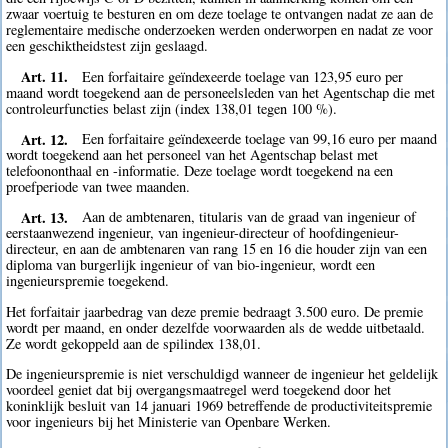
zwaar voertuig te besturen en om deze toelage te ontvangen nadat ze aan de
reglementaire medische onderzoeken werden onderworpen en nadat ze voor
een geschiktheidstest zijn geslaagd.
Art. 11.
Een forfaitaire geïndexeerde toelage van 123,95 euro per
maand wordt toegekend aan de personeelsleden van het Agentschap die met
controleurfuncties belast zijn (index 138,01 tegen 100 %).
Art. 12.
Een forfaitaire geïndexeerde toelage van 99,16 euro per maand
wordt toegekend aan het personeel van het Agentschap belast met
telefoononthaal en -informatie. Deze toelage wordt toegekend na een
proefperiode van twee maanden.
Art. 13.
Aan de ambtenaren, titularis van de graad van ingenieur of
eerstaanwezend ingenieur, van ingenieur-directeur of hoofdingenieur-
directeur, en aan de ambtenaren van rang 15 en 16 die houder zijn van een
diploma van burgerlijk ingenieur of van bio-ingenieur, wordt een
ingenieurspremie toegekend.
Het forfaitair jaarbedrag van deze premie bedraagt 3.500 euro. De premie
wordt per maand, en onder dezelfde voorwaarden als de wedde uitbetaald.
Ze wordt gekoppeld aan de spilindex 138,01.
De ingenieurspremie is niet verschuldigd wanneer de ingenieur het geldelijk
voordeel geniet dat bij overgangsmaatregel werd toegekend door het
koninklijk besluit van 14 januari 1969 betreffende de productiviteitspremie
voor ingenieurs bij het Ministerie van Openbare Werken.