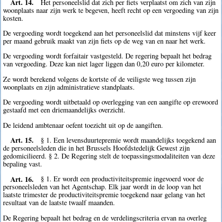
Art. 14.
Het personeelslid dat zich per fiets verplaatst om zich van zijn
woonplaats naar zijn werk te begeven, heeft recht op een vergoeding van zijn
kosten.
De vergoeding wordt toegekend aan het personeelslid dat minstens vijf keer
per maand gebruik maakt van zijn fiets op de weg van en naar het werk.
De vergoeding wordt forfaitair vastgesteld. De regering bepaalt het bedrag
van vergoeding. Deze kan niet lager liggen dan 0,20 euro per kilometer.
Ze wordt berekend volgens de kortste of de veiligste weg tussen zijn
woonplaats en zijn administratieve standplaats.
De vergoeding wordt uitbetaald op overlegging van een aangifte op erewoord
gestaafd met een driemaandelijks overzicht.
De leidend ambtenaar oefent toezicht uit op de aangiften.
Art. 15.
§ 1. Een levensduurtepremie wordt maandelijks toegekend aan
de personeelsleden die in het Brussels Hoofdstedelijk Gewest zijn
gedomicilieerd. § 2. De Regering stelt de toepassingsmodaliteiten van deze
bepaling vast.
Art. 16.
§ 1. Er wordt een productiviteitspremie ingevoerd voor de
personeelsleden van het Agentschap. Elk jaar wordt in de loop van het
laatste trimester de productiviteitspremie toegekend naar gelang van het
resultaat van de laatste twaalf maanden.
De Regering bepaalt het bedrag en de verdelingscriteria ervan na overleg