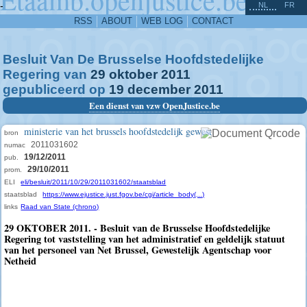
^
-
NL
FR
RSS
ABOUT
WEB LOG
CONTACT
Besluit Van De Brusselse Hoofdstedelijke
Regering van
29
oktober
2011
gepubliceerd op
19
december
2011
Een dienst van vzw OpenJustice.be
ministerie van het brussels hoofdstedelijk gewest
bron
2011031602
numac
19/12/2011
pub.
29/10/2011
prom.
ELI
eli/besluit/2011/10/29/2011031602/staatsblad
staatsblad
https://www.ejustice.just.fgov.be/cgi/article_body(...)
links
Raad van State (chrono)
29 OKTOBER 2011. - Besluit van de Brusselse Hoofdstedelijke
Regering tot vaststelling van het administratief en geldelijk statuut
van het personeel van Net Brussel, Gewestelijk Agentschap voor
Netheid