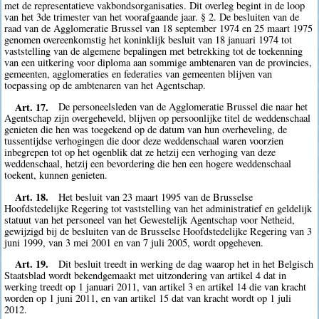
met de representatieve vakbondsorganisaties. Dit overleg begint in de loop
van het 3de trimester van het voorafgaande jaar. § 2. De besluiten van de
raad van de Agglomeratie Brussel van 18 september 1974 en 25 maart 1975
genomen overeenkomstig het koninklijk besluit van 18 januari 1974 tot
vaststelling van de algemene bepalingen met betrekking tot de toekenning
van een uitkering voor diploma aan sommige ambtenaren van de provincies,
gemeenten, agglomeraties en federaties van gemeenten blijven van
toepassing op de ambtenaren van het Agentschap.
Art. 17.
De personeelsleden van de Agglomeratie Brussel die naar het
Agentschap zijn overgeheveld, blijven op persoonlijke titel de weddenschaal
genieten die hen was toegekend op de datum van hun overheveling, de
tussentijdse verhogingen die door deze weddenschaal waren voorzien
inbegrepen tot op het ogenblik dat ze hetzij een verhoging van deze
weddenschaal, hetzij een bevordering die hen een hogere weddenschaal
toekent, kunnen genieten.
Art. 18.
Het besluit van 23 maart 1995 van de Brusselse
Hoofdstedelijke Regering tot vaststelling van het administratief en geldelijk
statuut van het personeel van het Gewestelijk Agentschap voor Netheid,
gewijzigd bij de besluiten van de Brusselse Hoofdstedelijke Regering van 3
juni 1999, van 3 mei 2001 en van 7 juli 2005, wordt opgeheven.
Art. 19.
Dit besluit treedt in werking de dag waarop het in het Belgisch
Staatsblad wordt bekendgemaakt met uitzondering van artikel 4 dat in
werking treedt op 1 januari 2011, van artikel 3 en artikel 14 die van kracht
worden op 1 juni 2011, en van artikel 15 dat van kracht wordt op 1 juli
2012.