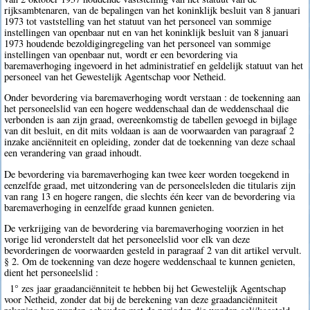
rijksambtenaren, van de bepalingen van het koninklijk besluit van 8 januari
1973 tot vaststelling van het statuut van het personeel van sommige
instellingen van openbaar nut en van het koninklijk besluit van 8 januari
1973 houdende bezoldigingregeling van het personeel van sommige
instellingen van openbaar nut, wordt er een bevordering via
baremaverhoging ingevoerd in het administratief en geldelijk statuut van het
personeel van het Gewestelijk Agentschap voor Netheid.
Onder bevordering via baremaverhoging wordt verstaan : de toekenning aan
het personeelslid van een hogere weddenschaal dan de weddenschaal die
verbonden is aan zijn graad, overeenkomstig de tabellen gevoegd in bijlage
van dit besluit, en dit mits voldaan is aan de voorwaarden van paragraaf 2
inzake anciënniteit en opleiding, zonder dat de toekenning van deze schaal
een verandering van graad inhoudt.
De bevordering via baremaverhoging kan twee keer worden toegekend in
eenzelfde graad, met uitzondering van de personeelsleden die titularis zijn
van rang 13 en hogere rangen, die slechts één keer van de bevordering via
baremaverhoging in eenzelfde graad kunnen genieten.
De verkrijging van de bevordering via baremaverhoging voorzien in het
vorige lid veronderstelt dat het personeelslid voor elk van deze
bevorderingen de voorwaarden gesteld in paragraaf 2 van dit artikel vervult.
§ 2. Om de toekenning van deze hogere weddenschaal te kunnen genieten,
dient het personeelslid :
1° zes jaar graadanciënniteit te hebben bij het Gewestelijk Agentschap
voor Netheid, zonder dat bij de berekening van deze graadanciënniteit