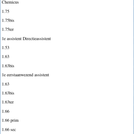
Chemicus
1.75
1.75bis
1.75ter
1e assistent Directieassistent
1.53
1.63
1.63bis
1e eerstaanwezend assistent
1.63
1.63bis
1.63ter
1.66
1.66 prim
1.66 sec