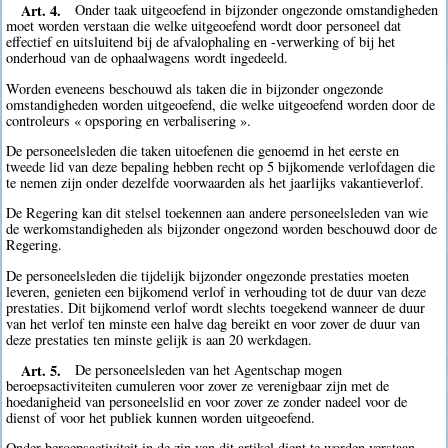
Art. 4.
Onder taak uitgeoefend in bijzonder ongezonde omstandigheden
moet worden verstaan die welke uitgeoefend wordt door personeel dat
effectief en uitsluitend bij de afvalophaling en -verwerking of bij het
onderhoud van de ophaalwagens wordt ingedeeld.
Worden eveneens beschouwd als taken die in bijzonder ongezonde
omstandigheden worden uitgeoefend, die welke uitgeoefend worden door de
controleurs « opsporing en verbalisering ».
De personeelsleden die taken uitoefenen die genoemd in het eerste en
tweede lid van deze bepaling hebben recht op 5 bijkomende verlofdagen die
te nemen zijn onder dezelfde voorwaarden als het jaarlijks vakantieverlof.
De Regering kan dit stelsel toekennen aan andere personeelsleden van wie
de werkomstandigheden als bijzonder ongezond worden beschouwd door de
Regering.
De personeelsleden die tijdelijk bijzonder ongezonde prestaties moeten
leveren, genieten een bijkomend verlof in verhouding tot de duur van deze
prestaties. Dit bijkomend verlof wordt slechts toegekend wanneer de duur
van het verlof ten minste een halve dag bereikt en voor zover de duur van
deze prestaties ten minste gelijk is aan 20 werkdagen.
Art. 5.
De personeelsleden van het Agentschap mogen
beroepsactiviteiten cumuleren voor zover ze verenigbaar zijn met de
hoedanigheid van personeelslid en voor zover ze zonder nadeel voor de
dienst of voor het publiek kunnen worden uitgeoefend.
Onder beroepsactiviteit in de zin van dit artikel dient te worden verstaan