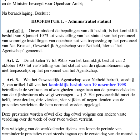
en de Minister bevoegd voor Openbaar Ambt;
Na beraadslaging, Besluit :
HOOFDSTUK I. - Administratief statuut
Artikel 1.
Onverminderd de bepalingen van dit besluit, is het koninklijk
besluit van 8 januari 1973 tot vaststelling van het statuut van het personeel
van sommige instellingen van openbaar nut van toepassing op het personeel
van Net Brussel, Gewestelijk Agentschap voor Netheid, hierna "het
Agentschap" genoemd.
Art. 2.
De artikelen 77 tot 95bis van het koninklijk besluit van 2
oktober 1937 tot vaststelling van het statuut van de rijksambtenaren zijn
niet toepasselijk op het personeel van het Agentschap.
Art. 3.
Wat het Gewestelijk Agentschap voor Netheid betreft, wordt §
koninklijk besluit van 19 november 1998
2, van artikel 140 van het
betreffende de verloven en afwezigheden toegestaan aan de personeelsleden
van de rijksbesturen als volgt vervangen : « § 2. Het personeelslid moet de
helft, twee derden, drie vierden, vier vijfden of negen tienden van de
prestaties verrichten die hem normaal worden opgelegd.
Deze prestaties worden ofwel elke dag ofwel volgens een andere vaste
verdeling over de week of over twee weken verricht.
Een wijziging van de werkkalender tijdens een lopende periode van
verminderde prestaties moet steeds ingaan op de eerste dag van de maand. »