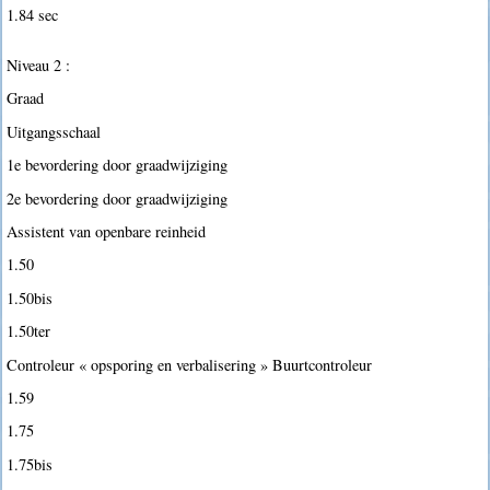
1.84 sec
Niveau 2 :
Graad
Uitgangsschaal
1e bevordering door graadwijziging
2e bevordering door graadwijziging
Assistent van openbare reinheid
1.50
1.50bis
1.50ter
Controleur « opsporing en verbalisering » Buurtcontroleur
1.59
1.75
1.75bis