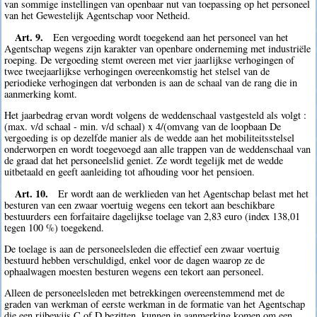
van sommige instellingen van openbaar nut van toepassing op het personeel
van het Gewestelijk Agentschap voor Netheid.
Art. 9.
Een vergoeding wordt toegekend aan het personeel van het
Agentschap wegens zijn karakter van openbare onderneming met industriële
roeping. De vergoeding stemt overeen met vier jaarlijkse verhogingen of
twee tweejaarlijkse verhogingen overeenkomstig het stelsel van de
periodieke verhogingen dat verbonden is aan de schaal van de rang die in
aanmerking komt.
Het jaarbedrag ervan wordt volgens de weddenschaal vastgesteld als volgt :
(max. v/d schaal - min. v/d schaal) x 4/(omvang van de loopbaan De
vergoeding is op dezelfde manier als de wedde aan het mobiliteitsstelsel
onderworpen en wordt toegevoegd aan alle trappen van de weddenschaal van
de graad dat het personeelslid geniet. Ze wordt tegelijk met de wedde
uitbetaald en geeft aanleiding tot afhouding voor het pensioen.
Art. 10.
Er wordt aan de werklieden van het Agentschap belast met het
besturen van een zwaar voertuig wegens een tekort aan beschikbare
bestuurders een forfaitaire dagelijkse toelage van 2,83 euro (index 138,01
tegen 100 %) toegekend.
De toelage is aan de personeelsleden die effectief een zwaar voertuig
bestuurd hebben verschuldigd, enkel voor de dagen waarop ze de
ophaalwagen moesten besturen wegens een tekort aan personeel.
Alleen de personeelsleden met betrekkingen overeenstemmend met de
graden van werkman of eerste werkman in de formatie van het Agentschap
die een rijbewijs C of D bezitten, kunnen in aanmerking komen om een