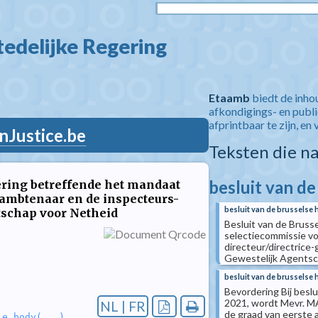
edelijke Regering  
Etaamb
biedt de inho
afkondigings- en publ
afprintbaar te zijn, en 
nJustice.be
Teksten die n
besluit van de
ering betreffende het mandaat
 ambtenaar en de inspecteurs-
besluit van de brusselse 
tschap voor Netheid
Besluit van de Bruss
selectiecommissie vo
directeur/directrice-
Gewestelijk Agentsc
besluit van de brusselse 
Bevordering Bij beslu
2021, wordt Mevr. MA
NL | FR
de graad van eerste 
le_body(...)