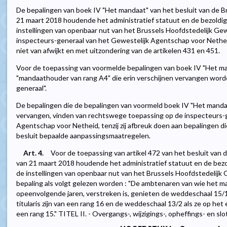
De bepalingen van boek IV "Het mandaat" van het besluit van de B
21 maart 2018 houdende het administratief statuut en de bezoldi
instellingen van openbaar nut van het Brussels Hoofdstedelijk Gew
inspecteurs-generaal van het Gewestelijk Agentschap voor Netheid
niet van afwijkt en met uitzondering van de artikelen 431 en 451.
Voor de toepassing van voormelde bepalingen van boek IV "Het m
"mandaathouder van rang A4" die erin verschijnen vervangen wor
generaal".
De bepalingen die de bepalingen van voormeld boek IV "Het mandaa
vervangen, vinden van rechtswege toepassing op de inspecteurs-g
Agentschap voor Netheid, tenzij zij afbreuk doen aan bepalingen di
besluit bepaalde aanpassingsmaatregelen.
Art. 4.
Voor de toepassing van artikel 472 van het besluit van
van 21 maart 2018 houdende het administratief statuut en de bez
de instellingen van openbaar nut van het Brussels Hoofdstedelijk 
bepaling als volgt gelezen worden : "De ambtenaren van wie het m
opeenvolgende jaren, verstreken is, genieten de weddeschaal 15/1
titularis zijn van een rang 16 en de weddeschaal 13/2 als ze op het 
een rang 15." TITEL II. - Overgangs-, wijzigings-, opheffings- en sl