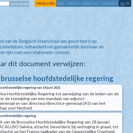
-
-
-
-
PRIVÉLEVEN
RSS
ABOUT
WEB LOG
CONTACT
NL
FR
ud van de Belgisch Staatsblad aan gesorteerd op
icatiedatum, behandeld om gemakkelijk leesbaar en
verrijkt met een relationele context.
aar dit document verwijzen:
 brusselse hoofdstedelijke regering
hoofdstedelijke regering van 18 juni 2021
else Hoofdstedelijke Regering tot aanwijzing van de leden van de
or de toewijzing van een mandaat van adjunct-
generaal en van directeur/directrice-generaal (A5) van het
hap voor Netheid
hoofdstedelijke regering
it van de Brusselse Hoofdstedelijke Regering van 28 januari
CALUSO Salvina, attaché, bevorderd, bij verhoging in graad, tot
attaché op het Franse taalkader van de Gewestelijke Overheid