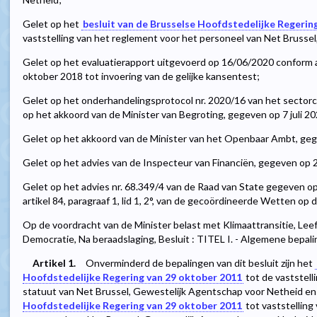
Gelet op het
besluit van de Brusselse Hoofdstedelijke Regerin
vaststelling van het reglement voor het personeel van Net Brusse
Gelet op het evaluatierapport uitgevoerd op 16/06/2020 conform a
oktober 2018 tot invoering van de gelijke kansentest;
Gelet op het onderhandelingsprotocol nr. 2020/16 van het secto
op het akkoord van de Minister van Begroting, gegeven op 7 juli 20
Gelet op het akkoord van de Minister van het Openbaar Ambt, gege
Gelet op het advies van de Inspecteur van Financiën, gegeven op 2
Gelet op het advies nr. 68.349/4 van de Raad van State gegeven 
artikel 84, paragraaf 1, lid 1, 2°, van de gecoördineerde Wetten op 
Op de voordracht van de Minister belast met Klimaattransitie, Leef
Democratie, Na beraadslaging, Besluit : TITEL I. - Algemene bepal
Artikel 1.
Onverminderd de bepalingen van dit besluit zijn het
Hoofdstedelijke Regering van 29 oktober 2011
tot de vaststelli
statuut van Net Brussel, Gewestelijk Agentschap voor Netheid e
Hoofdstedelijke Regering van 29 oktober 2011
tot vaststellin