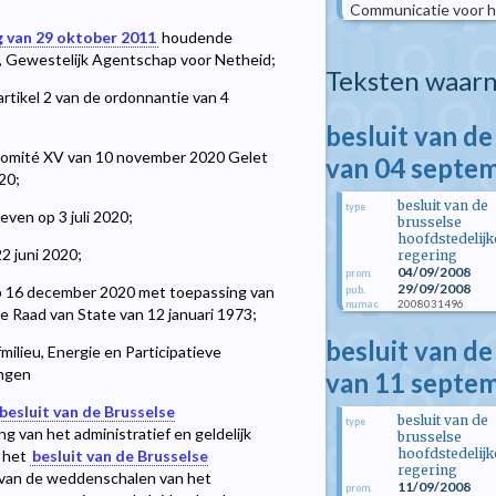
Communicatie voor h
g van 29 oktober 2011
houdende
l, Gewestelijk Agentschap voor Netheid;
Teksten waarn
rtikel 2 van de ordonnantie van 4
besluit van de
rcomité XV van 10 november 2020 Gelet
van 04 septe
20;
besluit van de
type
ven op 3 juli 2020;
brusselse
hoofdstedelijk
2 juni 2020;
regering
04/09/2008
prom.
29/09/2008
op 16 december 2020 met toepassing van
pub.
2008031496
numac
de Raad van State van 12 januari 1973;
besluit van de
milieu, Energie en Participatieve
ingen
van 11 septe
besluit van de Brusselse
besluit van de
type
ng van het administratief en geldelijk
brusselse
hoofdstedelijk
n het
besluit van de Brusselse
regering
g van de weddenschalen van het
11/09/2008
prom.