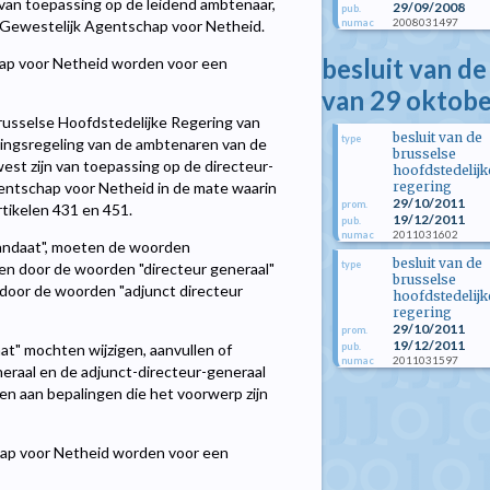
van toepassing op de leidend ambtenaar,
29/09/2008
pub.
2008031497
numac
 Gewestelijk Agentschap voor Netheid.
besluit van de
ap voor Netheid worden voor een
van 29 oktob
russelse Hoofdstedelijke Regering van
besluit van de
type
gingsregeling van de ambtenaren van de
brusselse
est zijn van toepassing op de directeur-
hoofdstedelijk
regering
entschap voor Netheid in de mate waarin
29/10/2011
prom.
rtikelen 431 en 451.
19/12/2011
pub.
2011031602
numac
andaat", moeten de woorden
besluit van de
type
en door de woorden "directeur generaal"
brusselse
oor de woorden "adjunct directeur
hoofdstedelijk
regering
29/10/2011
prom.
19/12/2011
pub.
t" mochten wijzigen, aanvullen of
2011031597
numac
eraal en de adjunct-directeur-generaal
en aan bepalingen die het voorwerp zijn
hap voor Netheid worden voor een