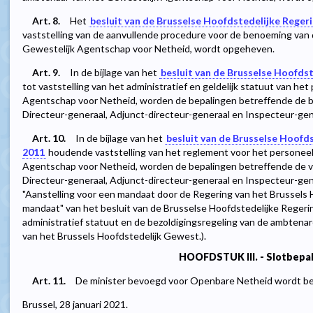
Art. 8.
Het
besluit van de Brusselse Hoofdstedelijke Reger
vaststelling van de aanvullende procedure voor de benoeming van 
Gewestelijk Agentschap voor Netheid, wordt opgeheven.
Art. 9.
In de bijlage van het
besluit van de Brusselse Hoofds
tot vaststelling van het administratief en geldelijk statuut van he
Agentschap voor Netheid, worden de bepalingen betreffende de b
Directeur-generaal, Adjunct-directeur-generaal en Inspecteur-ge
Art. 10.
In de bijlage van het
besluit van de Brusselse Hoofd
2011
houdende vaststelling van het reglement voor het personeel
Agentschap voor Netheid, worden de bepalingen betreffende de 
Directeur-generaal, Adjunct-directeur-generaal en Inspecteur-gen
"Aanstelling voor een mandaat door de Regering van het Brussels
mandaat" van het besluit van de Brusselse Hoofdstedelijke Reger
administratief statuut en de bezoldigingsregeling van de ambtenar
van het Brussels Hoofdstedelijk Gewest.).
HOOFDSTUK III. - Slotbepa
Art. 11.
De minister bevoegd voor Openbare Netheid wordt bela
Brussel, 28 januari 2021.