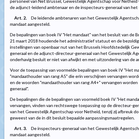
personeel van Net Brussel, Gewestelijk Agentschap voor Netheid 
de adjunct-leidend ambtenaar en de inspecteurs-generaal van het
Art. 2.
De leidende ambtenaren van het Gewestelijk Agentsch
mandaat aangesteld.
De bepalingen van boek IV "Het mandaat" van het besluit van de B
21 maart 2018 houdende het administratief statuut en de bezoldi
instellingen van openbaar nut van het Brussels Hoofdstedelijk Gew
generaal en de adjunct-directeur-generaal van het Gewestelijk Ag
onderhavig besluit er niet van afwijkt en met uitzondering van de a
Voor de toepassing van voormelde bepalingen van boek IV "Het m
"mandaathouder van rang A5" die erin verschijnen vervangen word
en de woorden "mandaathouder van rang A4+" vervangen worden d
generaal".
De bepalingen die de bepalingen van voormeld boek IV "Het mandaa
vervangen, vinden van rechtswege toepassing op de directeur-gen
van het Gewestelijk Agentschap voor Netheid, tenzij zij afbreuk do
geweest van de in dit besluit bepaalde aanpassingsmaatregelen.
Art. 3.
De inspecteurs-generaal van het Gewestelijk Agentsc
mandaat aangesteld.