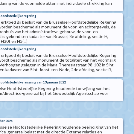
klaring van de voormelde akten met individuele strekking kan
hoofdstedelijke regering
erfgoed Bij besluit van de Brusselse Hoofdstedelijke Regering
 worden beschermd als monument de voor- en achtergevels, de
penhuis van het administratieve gebouw, de voor- en
is gekend ten kadaster van Brussel, 8e afdeling, sectie H,
H30t en H3(...)
hoofdstedelijke regering
erfgoed Bij besluit van de Brusselse Hoofdstedelijke Regering
 wordt beschermd als monument de totaliteit van het voormalig
 Verhoogen gelegen in de Maria-Theresiastraat 98-102 in Sint-
en kadaster van Sint-Joost-ten-Node, 2de afdeling, sectie B,
hoofdstedelijke regering van 13 januari 2022
else Hoofdstedelijke Regering houdende toewijzing van het
r/directrice-generaal bij het Gewestelijk Agentschap voor
ber 2024
usselse Hoofdstedelijke Regering houdende beëindiging van het
ice-generaal belast met de directie Externe relaties en