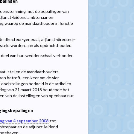
palingen
vereenstemming met de bepalingen van
 adjunct-leidend ambtenaar en
dag waarop de mandaathouder in functie
de directeur-generaal, adjunct-directeur-
steld worden, aan als opdrachthouder.
oordeel van hun weddenschaal verbonden
aat, stellen de mandaathouders,
en betreft, een keer om de vier
doelstellingen bedoeld in de artikelen
ering van 21 maart 2018 houdende het
en van de instellingen van openbaar nut
igingsbepalingen
ing van 4 september 2008
tot
mbtenaar en de adjunct-leidend
opgeheven.