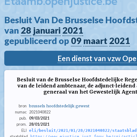
Etaamb.openjustice.be
Besluit Van De Brusselse Hoofdst
van 
28
januari
2021
gepubliceerd op 
09
maart
2021
Een dienst van vzw Ope
Besluit van de Brusselse Hoofdstedelijke Reg
van de leidend ambtenaar, de adjunct-leidend
generaal van het Gewestelijk Agen
bron
brussels hoofdstedelijk gewest
numac
2021040822
pub.
09/03/2021
prom.
28/01/2021
ELI
eli/besluit/2021/01/28/2021040822/staatsblad
staatsblad
https://www.ejustice.just.fgov.be/cgi/artic