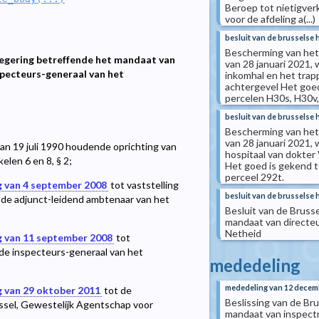
Beroep tot nietigver
voor de afdeling a(...)
besluit van de brusselse 
Bescherming van het 
Regering betreffende het mandaat van
van 28 januari 2021,
specteurs-generaal van het
inkomhal en het trap
achtergevel Het goed 
percelen H30s, H30v, 
besluit van de brusselse 
Bescherming van het 
van 28 januari 2021,
an 19 juli 1990 houdende oprichting van
hospitaal van dokter
elen 6 en 8, § 2;
Het goed is gekend t
perceel 292t.
g van 4 september 2008
tot vaststelling
besluit van de brusselse 
 de adjunct-leidend ambtenaar van het
Besluit van de Bruss
mandaat van directeu
Netheid
g van 11 september 2008
tot
de inspecteurs-generaal van het
mededeling
mededeling van 12 decem
g van 29 oktober 2011
tot de
Beslissing van de Br
russel, Gewestelijk Agentschap voor
mandaat van inspectr