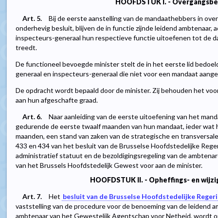
HOOFDSTUK I. - Overgangsbe
Art. 5.
Bij de eerste aanstelling van de mandaathebbers in o
onderhevig besluit, blijven de in functie zijnde leidend ambtenaar,
inspecteurs-generaal hun respectieve functie uitoefenen tot de 
treedt.
De functioneel bevoegde minister stelt de in het eerste lid bedoel
generaal en inspecteurs-generaal die niet voor een mandaat aange
De opdracht wordt bepaald door de minister. Zij behouden het v
aan hun afgeschafte graad.
Art. 6.
Naar aanleiding van de eerste uitoefening van het mand
gedurende de eerste twaalf maanden van hun mandaat, ieder wat h
maanden, een stand van zaken van de strategische en transversale 
433 en 434 van het besluit van de Brusselse Hoofdstedelijke Reg
administratief statuut en de bezoldigingsregeling van de ambtenar
van het Brussels Hoofdstedelijk Gewest voor aan de minister.
HOOFDSTUK II. - Opheffings- en wijz
Art. 7.
Het
besluit van de Brusselse Hoofdstedelijke Reger
vaststelling van de procedure voor de benoeming van de leidend a
ambtenaar van het Gewestelijk Agentschap voor Netheid, wordt 