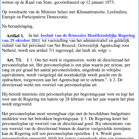
wetten op de Raad van State, gecoördineerd op 12 januari 1973;
Op voordracht van de Minister belast met Klimaattransitie, Leefmilieu,
Energie en Participatieve Democratie;
Na beraadslaging,
Artikel 1.
besluit van de Brusselse Hoofdstedelijke Regering
In het
van 29 oktober 2011
tot vaststelling van het administratief en geldelijk
statuut van het personeel van Net Brussel, Gewestelijk Agentschap voor
Netheid, wordt een artikel 7/1 ingevoegd, dat luidt als volgt: «
Art. 7/1.
§ 1. Om het werk te organiseren, werkt de directieraad het
personeelsplan uit. Het personeelsplan is een plan waarin per niveau, per
rang en per graad het aantal personeelsleden, uitgedrukt in voltijdse
equivalenten, wordt vastgelegd dat noodzakelijk wordt geacht om de
opdrachten, toegewezen aan het Agentschap uit te oefenen.". § 2. De
directieraad werkt een voorstel van personeelsplan uit.
Hij bereidt minstens één personeelsplan per begrotingsjaar voor en legt het
voor aan de Regering ten laatste op 28 februari van het jaar waarin het plan
wordt uitgevoerd.
Het personeelsplan moet verenigbaar zijn met de beschikbare budgettaire
middelen voor het betrokken begrotingsjaar. § 3. De Regering keurt het
personeelsplan op voorstel van de directieraad goed. Bij ontstentenis van
een voorstel van de directieraad binnen de daartoe vastgestelde termijnen,
kan de Regering zelf een personeelsplan opstellen. § 4. Wordt geen
personeelsplan opgesteld, blijft het laatste vastgelegde plan van toepassing.