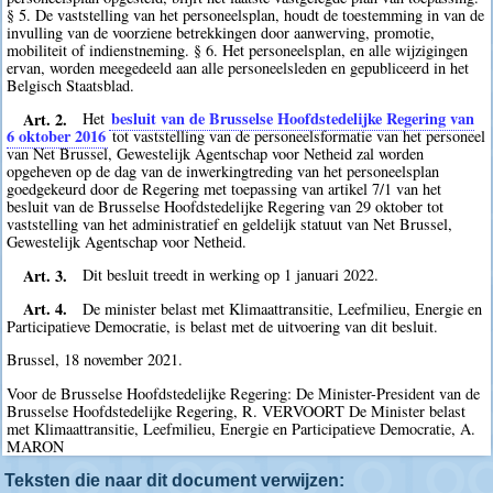
§ 5. De vaststelling van het personeelsplan, houdt de toestemming in van de
invulling van de voorziene betrekkingen door aanwerving, promotie,
mobiliteit of indienstneming. § 6. Het personeelsplan, en alle wijzigingen
ervan, worden meegedeeld aan alle personeelsleden en gepubliceerd in het
Belgisch Staatsblad.
Art. 2.
besluit van de Brusselse Hoofdstedelijke Regering van
Het
6 oktober 2016
tot vaststelling van de personeelsformatie van het personeel
van Net Brussel, Gewestelijk Agentschap voor Netheid zal worden
opgeheven op de dag van de inwerkingtreding van het personeelsplan
goedgekeurd door de Regering met toepassing van artikel 7/1 van het
besluit van de Brusselse Hoofdstedelijke Regering van 29 oktober tot
vaststelling van het administratief en geldelijk statuut van Net Brussel,
Gewestelijk Agentschap voor Netheid.
Art. 3.
Dit besluit treedt in werking op 1 januari 2022.
Art. 4.
De minister belast met Klimaattransitie, Leefmilieu, Energie en
Participatieve Democratie, is belast met de uitvoering van dit besluit.
Brussel, 18 november 2021.
Voor de Brusselse Hoofdstedelijke Regering: De Minister-President van de
Brusselse Hoofdstedelijke Regering, R. VERVOORT De Minister belast
met Klimaattransitie, Leefmilieu, Energie en Participatieve Democratie, A.
MARON
Teksten die naar dit document verwijzen: