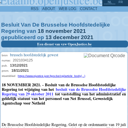
^
-
NL
FR
RSS
ABOUT
WEB LOG
CONTACT
Besluit Van De Brusselse Hoofdstedelijke
Regering van
18
november
2021
gepubliceerd op
13
december
2021
Een dienst van vzw OpenJustice.be
brussels hoofdstedelijk gewest
bron
2021034125
numac
13/12/2021
pub.
18/11/2021
prom.
staatsblad
https://www.ejustice.just.fgov.be/cgi/article_body(...)
18 NOVEMBER 2021. - Besluit van de Brusselse Hoofdstedelijke
Regering tot wijziging van het
besluit van de Brusselse Hoofdstedelijke
Regering van 29 oktober 2011
tot vaststelling van het administratief en
geldelijk statuut van het personeel van Net Brussel, Gewestelijk
Agentschap voor Netheid
De Brusselse Hoofdstedelijke Regering, Gelet op de ordonnantie van 19 juli