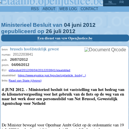
^
-
NL
FR
RSS
ABOUT
WEB LOG
CONTACT
Ministerieel Besluit van
04
juni
2012
gepubliceerd op
26
juli
2012
Een dienst van vzw OpenJustice.be
brussels hoofdstedelijk gewest
bron
2012203841
numac
26/07/2012
pub.
04/06/2012
prom.
ELI
eli/besluit/2012/06/04/2012203841/staatsblad
staatsblad
https://www.ejustice.just.fgov.be/cgi/article_body(...)
links
Raad van State (chrono)
4 JUNI 2012. - Ministerieel besluit tot vaststelling van het bedrag van
de kilometervergoeding voor het gebruik van de fiets op de weg van en
naar het werk door een personeelslid van Net Brussel, Gewestelijk
Agentschap voor Netheid
De Minister bevoegd voor Openbaar Ambt Gelet op de ordonnantie van 19