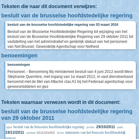
Teksten die naar dit document verwijzen:
besluit van de brusselse hoofdstedelijke regering
besluit van de brusselse hoofdstedelijke regering van 03 maart 2016
Besluit van de Brusselse Hoofdstedelijke Regering tot wijziging van het
besluit van de Brusselse Hoofdstedelijke Regering van 29 oktober 2011 tot
vaststelling van het administratief en geldelijk statuut van het personeel
van Net Brussel, Gewestelijk Agentschap voor Netheid
benoemingen
benoemingen
Personeel. - Benoeming Bij ministerieel besluit van 4 juni 2012 wordt Mevr.
Stéphanie Querrière, met ingang van 1e maart 2012, in vast dienstverband
benoemd met de titel van Attaché clas A1 bij het Federaal agentschap voor
geneesmiddelen en gez
Teksten waarnaar verwezen wordt in dit document:
besluit van de brusselse hoofdstedelijke regering
van 29 oktober 2011
besluit van de brusselse hoofdstedelijke regering
29/10/2011
type
prom.
pub.
ministerie van het brussels hoofdstedelijk
19/12/2011
2011031602
numac
bron
gewest