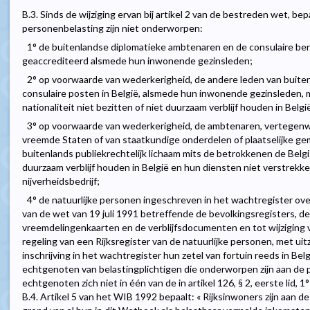
B.3. Sinds de wijziging ervan bij artikel 2 van de bestreden wet, be
personenbelasting zijn niet onderworpen:
1° de buitenlandse diplomatieke ambtenaren en de consulaire ber
geaccrediteerd alsmede hun inwonende gezinsleden;
2° op voorwaarde van wederkerigheid, de andere leden van buite
consulaire posten in België, alsmede hun inwonende gezinsleden, 
nationaliteit niet bezitten of niet duurzaam verblijf houden in Belgi
3° op voorwaarde van wederkerigheid, de ambtenaren, vertegenw
vreemde Staten of van staatkundige onderdelen of plaatselijke g
buitenlands publiekrechtelijk lichaam mits de betrokkenen de Belgis
duurzaam verblijf houden in België en hun diensten niet verstrekke
nijverheidsbedrijf;
4° de natuurlijke personen ingeschreven in het wachtregister overee
van de wet van 19 juli 1991 betreffende de bevolkingsregisters, de
vreemdelingenkaarten en de verblijfsdocumenten en tot wijziging
regeling van een Rijksregister van de natuurlijke personen, met ui
inschrijving in het wachtregister hun zetel van fortuin reeds in Be
echtgenoten van belastingplichtigen die onderworpen zijn aan de 
echtgenoten zich niet in één van de in artikel 126, § 2, eerste lid, 
B.4. Artikel 5 van het WIB 1992 bepaalt: « Rijksinwoners zijn aan