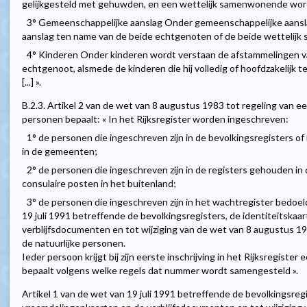
gelijkgesteld met gehuwden, en een wettelijk samenwonende word
3° Gemeenschappelijke aanslag Onder gemeenschappelijke aansla
aanslag ten name van de beide echtgenoten of de beide wettelij
4° Kinderen Onder kinderen wordt verstaan de afstammelingen van
echtgenoot, alsmede de kinderen die hij volledig of hoofdzakelijk te
[...] ».
B.2.3. Artikel 2 van de wet van 8 augustus 1983 tot regeling van ee
personen bepaalt: « In het Rijksregister worden ingeschreven:
1° de personen die ingeschreven zijn in de bevolkingsregisters o
in de gemeenten;
2° de personen die ingeschreven zijn in de registers gehouden in
consulaire posten in het buitenland;
3° de personen die ingeschreven zijn in het wachtregister bedoeld i
19 juli 1991 betreffende de bevolkingsregisters, de identiteitska
verblijfsdocumenten en tot wijziging van de wet van 8 augustus 198
de natuurlijke personen.
Ieder persoon krijgt bij zijn eerste inschrijving in het Rijksregiste
bepaalt volgens welke regels dat nummer wordt samengesteld ».
Artikel 1 van de wet van 19 juli 1991 betreffende de bevolkingsregi