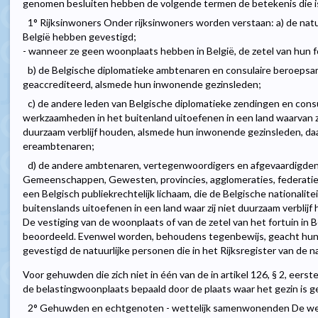
genomen besluiten hebben de volgende termen de betekenis die is b
1° Rijksinwoners Onder rijksinwoners worden verstaan: a) de natu
België hebben gevestigd;
- wanneer ze geen woonplaats hebben in België, de zetel van hun f
b) de Belgische diplomatieke ambtenaren en consulaire beroepsam
geaccrediteerd, alsmede hun inwonende gezinsleden;
c) de andere leden van Belgische diplomatieke zendingen en consu
werkzaamheden in het buitenland uitoefenen in een land waarvan zij
duurzaam verblijf houden, alsmede hun inwonende gezinsleden, da
ereambtenaren;
d) de andere ambtenaren, vertegenwoordigers en afgevaardigden 
Gemeenschappen, Gewesten, provincies, agglomeraties, federati
een Belgisch publiekrechtelijk lichaam, die de Belgische nationali
buitenslands uitoefenen in een land waar zij niet duurzaam verblijf
De vestiging van de woonplaats of van de zetel van het fortuin in
beoordeeld. Evenwel worden, behoudens tegenbewijs, geacht hun 
gevestigd de natuurlijke personen die in het Rijksregister van de n
Voor gehuwden die zich niet in één van de in artikel 126, § 2, eerst
de belastingwoonplaats bepaald door de plaats waar het gezin is g
2° Gehuwden en echtgenoten - wettelijk samenwonenden De w