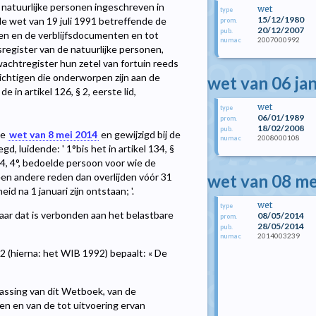
 natuurlijke personen ingeschreven in
wet
type
15/12/1980
 de wet van 19 juli 1991 betreffende de
prom.
20/12/2007
pub.
ten en de verblijfsdocumenten en tot
2007000992
numac
sregister van de natuurlijke personen,
wachtregister hun zetel van fortuin reeds
ichtigen die onderworpen zijn aan de
wet van 06 ja
 in artikel 126, § 2, eerste lid,
wet
type
06/01/1989
prom.
18/02/2008
pub.
de
wet van 8 mei 2014
en gewijzigd bij de
2008000108
numac
 luidende: ' 1°bis het in artikel 134, §
 4, 4°, bedoelde persoon voor wie de
wet van 08 me
een andere reden dan overlijden vóór 31
d na 1 januari zijn ontstaan; '.
wet
type
aar dat is verbonden aan het belastbare
08/05/2014
prom.
28/05/2014
pub.
2014003239
numac
2 (hierna: het WIB 1992) bepaalt: « De
epassing van dit Wetboek, van de
n en van de tot uitvoering ervan