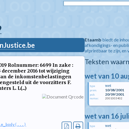
9
Etaamb
biedt de inho
nJustice.be
afkondigings- en publ
afprintbaar te zijn, en 
Teksten waarn
 2019 Rolnummer: 6699 In zake :
5 december 2016 tot wijziging
wet van 10 a
 van de inkomstenbelastingen
ngesteld uit de voorzitters F.
wet
type
rs L. L(...)
10/08/2001
prom.
20/09/2001
pub.
2001003402
numac
wet van 16 jul
le_body(...)
wet
type