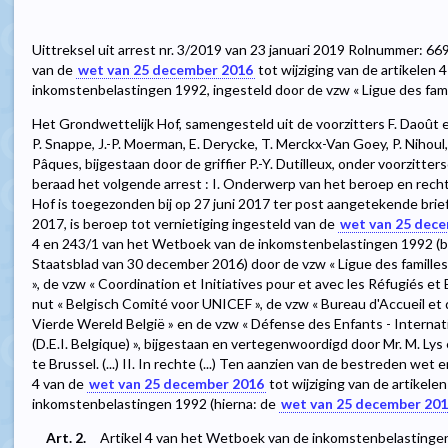
Uittreksel uit arrest nr. 3/2019 van 23 januari 2019 Rolnummer: 669
van de
wet van 25 december 2016
tot wijziging van de artikelen
inkomstenbelastingen 1992, ingesteld door de vzw « Ligue des fami
Het Grondwettelijk Hof, samengesteld uit de voorzitters F. Daoût en
P. Snappe, J.-P. Moerman, E. Derycke, T. Merckx-Van Goey, P. Nihoul,
Pâques, bijgestaan door de griffier P.-Y. Dutilleux, onder voorzitter
beraad het volgende arrest : I. Onderwerp van het beroep en recht
Hof is toegezonden bij op 27 juni 2017 ter post aangetekende brief 
2017, is beroep tot vernietiging ingesteld van de
wet van 25 dec
4 en 243/1 van het Wetboek van de inkomstenbelastingen 1992 (
Staatsblad van 30 december 2016) door de vzw « Ligue des familles
», de vzw « Coordination et Initiatives pour et avec les Réfugiés et
nut « Belgisch Comité voor UNICEF », de vzw « Bureau d'Accueil et
Vierde Wereld België » en de vzw « Défense des Enfants - Internat
(D.E.I. Belgique) », bijgestaan en vertegenwoordigd door Mr. M. Lys 
te Brussel. (...) II. In rechte (...) Ten aanzien van de bestreden wet
4 van de
wet van 25 december 2016
tot wijziging van de artikel
inkomstenbelastingen 1992 (hierna: de
wet van 25 december 20
Art. 2.
Artikel 4 van het Wetboek van de inkomstenbelastingen 1