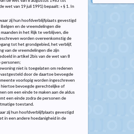
 van de wet van 8 augustus 1983 tot
e wet van 19 juli 1991) bepaalt: « § 1. In
aar zij hun hoofdverblijfplaats gevestigd
 de Belgen en de vreemdelingen die
maanden in het Rijk te verblijven, die
ingeschreven worden overeenkomstig de
ang tot het grondgebied, het verblijf,
ng van de vreemdelingen die zijn
doeld in artikel 2bis van de wet van 8
e personen;
ewoning niet is toegelaten om redenen
ls vastgesteld door de daartoe bevoegde
 gemeente voorlopig worden ingeschreven
de hiertoe bevoegde gerechtelijke of
omen om een einde te maken aan de aldus
emt een einde zodra de personen de
htmatige toestand.
r zij hun hoofdverblijfplaats gevestigd
et in een andere hoedanigheid in de