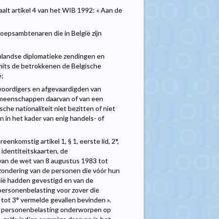
paalt artikel 4 van het WIB 1992: « Aan de
oepsambtenaren die in België zijn
nlandse diplomatieke zendingen en
mits de betrokkenen de Belgische
ë;
oordigers en afgevaardigden van
emeenschappen daarvan of van een
che nationaliteit niet bezitten of niet
n in het kader van enig handels- of
nkomstig artikel 1, § 1, eerste lid, 2°,
 identiteitskaarten, de
 van de wet van 8 augustus 1983 tot
tzondering van de personen die vóór hun
lgië hadden gevestigd en van de
personenbelasting voor zover die
1° tot 3° vermelde gevallen bevinden ».
 de personenbelasting onderworpen op