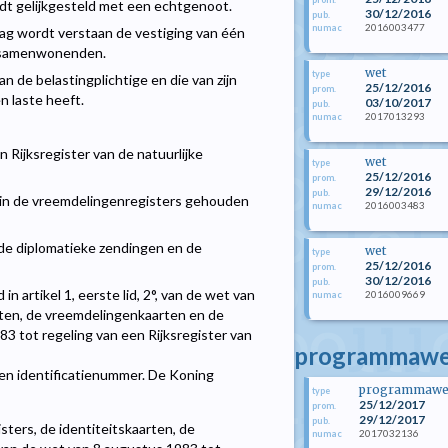
t gelijkgesteld met een echtgenoot.
30/12/2016
pub.
2016003477
numac
g wordt verstaan de vestiging van één
k samenwonenden.
wet
type
 de belastingplichtige en die van zijn
25/12/2016
prom.
n laste heeft.
03/10/2017
pub.
2017013293
numac
n Rijksregister van de natuurlijke
wet
type
25/12/2016
prom.
29/12/2016
pub.
f in de vreemdelingenregisters gehouden
2016003483
numac
 de diplomatieke zendingen en de
wet
type
25/12/2016
prom.
30/12/2016
pub.
n artikel 1, eerste lid, 2°, van de wet van
2016009669
numac
arten, de vreemdelingenkaarten en de
3 tot regeling van een Rijksregister van
programmawet
r een identificatienummer. De Koning
programmawe
type
25/12/2017
prom.
29/12/2017
pub.
sters, de identiteitskaarten, de
2017032136
numac