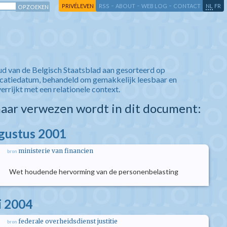
-
-
-
-
PRIVÉLEVEN
RSS
ABOUT
WEB LOG
CONTACT
NL
FR
ud van de Belgisch Staatsblad aan gesorteerd op
icatiedatum, behandeld om gemakkelijk leesbaar en
verrijkt met een relationele context.
aar verwezen wordt in dit document:
ugustus 2001
ministerie van financien
bron
Wet houdende hervorming van de personenbelasting
i 2004
federale overheidsdienst justitie
bron