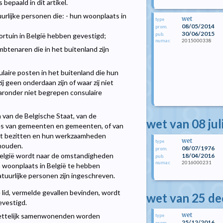
epaald in dit artikel.
urlijke personen die: - hun woonplaats in
wet
type
08/05/2014
prom.
30/06/2015
pub.
ortuin in België hebben gevestigd;
2015000338
numac
btenaren die in het buitenland zijn
laire posten in het buitenland die hun
 geen onderdaan zijn of waar zij niet
aronder niet begrepen consulaire
van de Belgische Staat, van de
wet van 08 jul
es van gemeenten en gemeenten, of van
teit bezitten en hun werkzaamheden
wet
type
 houden.
08/07/1976
prom.
 België wordt naar de omstandigheden
18/04/2016
pub.
2016000231
numac
woonplaats in België te hebben
atuurlijke personen zijn ingeschreven.
e lid, vermelde gevallen bevinden, wordt
wet van 25 d
evestigd.
wet
ettelijk samenwonenden worden
type
25/12/2016
prom.