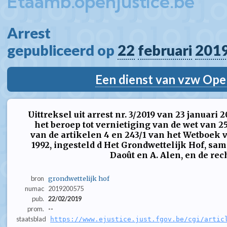
Etaamb.openjustice.be
Arrest  
gepubliceerd op 
22
februari
201
Een dienst van vzw Ope
Uittreksel uit arrest nr. 3/2019 van 23 januari
het beroep tot vernietiging van de wet van 2
van de artikelen 4 en 243/1 van het Wetboek
1992, ingesteld d Het Grondwettelijk Hof, same
Daoût en A. Alen, en de rechte
bron
grondwettelijk hof
numac
2019200575
pub.
22/02/2019
prom.
--
staatsblad
https://www.ejustice.just.fgov.be/cgi/artic