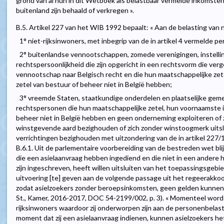
grond van al hun in dit Wetboek als belastbaar vermelde inkomsten
buitenland zijn behaald of verkregen ».
B.5. Artikel 227 van het WIB 1992 bepaalt: « Aan de belasting van
1° niet-rijksinwoners, met inbegrip van de in artikel 4 vermelde p
2° buitenlandse vennootschappen, zomede verenigingen, instelli
rechtspersoonlijkheid die zijn opgericht in een rechtsvorm die ver
vennootschap naar Belgisch recht en die hun maatschappelijke zete
zetel van bestuur of beheer niet in België hebben;
3° vreemde Staten, staatkundige onderdelen en plaatselijke gem
rechtspersonen die hun maatschappelijke zetel, hun voornaamste in
beheer niet in België hebben en geen onderneming exploiteren of z
winstgevende aard bezighouden of zich zonder winstoogmerk uitslu
verrichtingen bezighouden met uitzondering van de in artikel 227/
B.6.1. Uit de parlementaire voorbereiding van de bestreden wet bl
die een asielaanvraag hebben ingediend en die niet in een andere 
zijn ingeschreven, heeft willen uitsluiten van het toepassingsgeb
uitvoering [te] geven aan de volgende passage uit het regeerakkoo
zodat asielzoekers zonder beroepsinkomsten, geen gelden kunnen te
St., Kamer, 2016-2017, DOC 54-2199/002, p. 3). « Momenteel worde
rijksinwoners waardoor zij onderworpen zijn aan de personenbelast
moment dat zij een asielaanvraag indienen, kunnen asielzoekers he