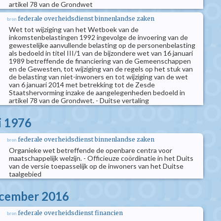
artikel 78 van de Grondwet
federale overheidsdienst binnenlandse zaken
bron
Wet tot wijziging van het Wetboek van de
inkomstenbelastingen 1992 ingevolge de invoering van de
gewestelijke aanvullende belasting op de personenbelasting
als bedoeld in titel III/1 van de bijzondere wet van 16 januari
1989 betreffende de financiering van de Gemeenschappen
en de Gewesten, tot wijziging van de regels op het stuk van
de belasting van niet-inwoners en tot wijziging van de wet
van 6 januari 2014 met betrekking tot de Zesde
Staatshervorming inzake de aangelegenheden bedoeld in
artikel 78 van de Grondwet. - Duitse vertaling
i 1976
federale overheidsdienst binnenlandse zaken
bron
Organieke wet betreffende de openbare centra voor
maatschappelijk welzijn. - Officieuze coördinatie in het Duits
van de versie toepasselijk op de inwoners van het Duitse
taalgebied
ecember 2016
federale overheidsdienst financien
bron