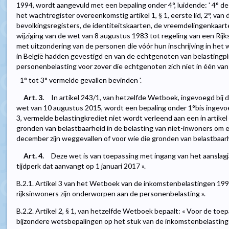
1994, wordt aangevuld met een bepaling onder 4°, luidende: ' 4° de
het wachtregister overeenkomstig artikel 1, § 1, eerste lid, 2°, van
bevolkingsregisters, de identiteitskaarten, de vreemdelingenkaar
wijziging van de wet van 8 augustus 1983 tot regeling van een Rijk
met uitzondering van de personen die vóór hun inschrijving in het 
in België hadden gevestigd en van de echtgenoten van belastingpl
personenbelasting voor zover die echtgenoten zich niet in één van de
1° tot 3° vermelde gevallen bevinden '.
Art. 3.
In artikel 243/1, van hetzelfde Wetboek, ingevoegd bij 
wet van 10 augustus 2015, wordt een bepaling onder 1°bis ingevoegd,
3, vermelde belastingkrediet niet wordt verleend aan een in artikel
gronden van belastbaarheid in de belasting van niet-inwoners om 
december zijn weggevallen of voor wie die gronden van belastbaarhei
Art. 4.
Deze wet is van toepassing met ingang van het aanslagj
tijdperk dat aanvangt op 1 januari 2017 ».
B.2.1. Artikel 3 van het Wetboek van de inkomstenbelastingen 199
rijksinwoners zijn onderworpen aan de personenbelasting ».
B.2.2. Artikel 2, § 1, van hetzelfde Wetboek bepaalt: « Voor de to
bijzondere wetsbepalingen op het stuk van de inkomstenbelastinge