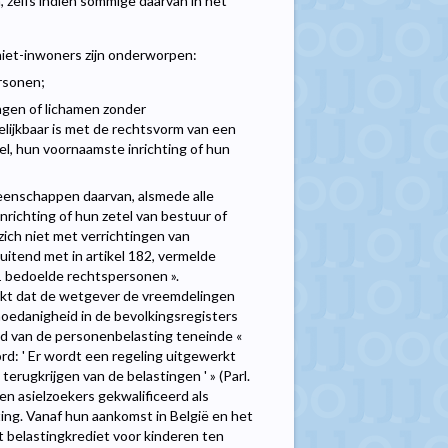
, zelfs indien sommige daarvan in het
 niet-inwoners zijn onderworpen:
ersonen;
ngen of lichamen zonder
gelijkbaar is met de rechtsvorm van een
l, hun voornaamste inrichting of hun
eenschappen daarvan, alsmede alle
richting of hun zetel van bestuur of
ich niet met verrichtingen van
itend met in artikel 182, vermelde
1 bedoelde rechtspersonen ».
ijkt dat de wetgever de vreemdelingen
hoedanigheid in de bevolkingsregisters
ied van de personenbelasting teneinde «
rd: ' Er wordt een regeling uitgewerkt
rugkrijgen van de belastingen ' » (Parl.
n asielzoekers gekwalificeerd als
ing. Vanaf hun aankomst in België en het
t belastingkrediet voor kinderen ten