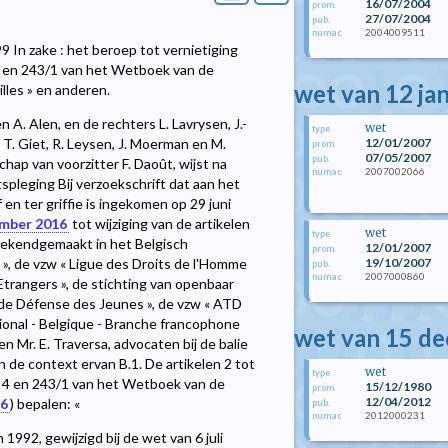
16/07/2004
prom.
27/07/2004
pub.
2004009511
numac
9 In zake : het beroep tot vernietiging
 4 en 243/1 van het Wetboek van de
wet van 12 ja
lles » en anderen.
 A. Alen, en de rechters L. Lavrysen, J.-
wet
type
12/01/2007
 T. Giet, R. Leysen, J. Moerman en M.
prom.
07/05/2007
pub.
schap van voorzitter F. Daoût, wijst na
2007002066
numac
spleging Bij verzoekschrift dat aan het
en ter griffie is ingekomen op 29 juni
ember 2016
tot wijziging van de artikelen
wet
type
bekendgemaakt in het Belgisch
12/01/2007
prom.
19/10/2007
 », de vzw « Ligue des Droits de l'Homme
pub.
2007000860
numac
 Etrangers », de stichting van openbaar
 de Défense des Jeunes », de vzw « ATD
ional - Belgique - Branche francophone
wet van 15 d
en Mr. E. Traversa, advocaten bij de balie
 en de context ervan B.1. De artikelen 2 tot
wet
type
en 4 en 243/1 van het Wetboek van de
15/12/1980
prom.
12/04/2012
16
) bepalen: «
pub.
2012000231
numac
992, gewijzigd bij de wet van 6 juli