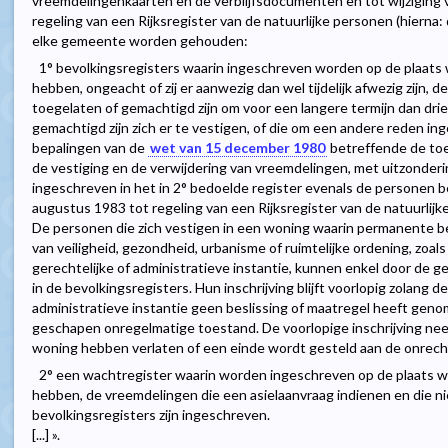
vreemdelingenkaarten en de verblijfsdocumenten en tot wijziging
regeling van een Rijksregister van de natuurlijke personen (hierna: d
elke gemeente worden gehouden:
1° bevolkingsregisters waarin ingeschreven worden op de plaats w
hebben, ongeacht of zij er aanwezig dan wel tijdelijk afwezig zijn,
toegelaten of gemachtigd zijn om voor een langere termijn dan drie 
gemachtigd zijn zich er te vestigen, of die om een andere reden 
bepalingen van de
wet van 15 december 1980
betreffende de toeg
de vestiging en de verwijdering van vreemdelingen, met uitzonderi
ingeschreven in het in 2° bedoelde register evenals de personen be
augustus 1983 tot regeling van een Rijksregister van de natuurlijk
De personen die zich vestigen in een woning waarin permanente b
van veiligheid, gezondheid, urbanisme of ruimtelijke ordening, zoa
gerechtelijke of administratieve instantie, kunnen enkel door de
in de bevolkingsregisters. Hun inschrijving blijft voorlopig zolang 
administratieve instantie geen beslissing of maatregel heeft gen
geschapen onregelmatige toestand. De voorlopige inschrijving ne
woning hebben verlaten of een einde wordt gesteld aan de onrec
2° een wachtregister waarin worden ingeschreven op de plaats waa
hebben, de vreemdelingen die een asielaanvraag indienen en die ni
bevolkingsregisters zijn ingeschreven.
[...] ».