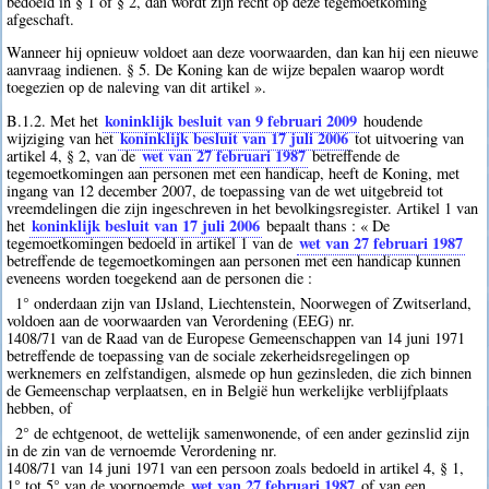
bedoeld in § 1 of § 2, dan wordt zijn recht op deze tegemoetkoming
afgeschaft.
Wanneer hij opnieuw voldoet aan deze voorwaarden, dan kan hij een nieuwe
aanvraag indienen. § 5. De Koning kan de wijze bepalen waarop wordt
toegezien op de naleving van dit artikel ».
koninklijk besluit van 9 februari 2009
B.1.2. Met het
houdende
koninklijk besluit van 17 juli 2006
wijziging van het
tot uitvoering van
wet van 27 februari 1987
artikel 4, § 2, van de
betreffende de
tegemoetkomingen aan personen met een handicap, heeft de Koning, met
ingang van 12 december 2007, de toepassing van de wet uitgebreid tot
vreemdelingen die zijn ingeschreven in het bevolkingsregister. Artikel 1 van
koninklijk besluit van 17 juli 2006
het
bepaalt thans : « De
wet van 27 februari 1987
tegemoetkomingen bedoeld in artikel 1 van de
betreffende de tegemoetkomingen aan personen met een handicap kunnen
eveneens worden toegekend aan de personen die :
1° onderdaan zijn van IJsland, Liechtenstein, Noorwegen of Zwitserland,
voldoen aan de voorwaarden van Verordening (EEG) nr.
1408/71 van de Raad van de Europese Gemeenschappen van 14 juni 1971
betreffende de toepassing van de sociale zekerheidsregelingen op
werknemers en zelfstandigen, alsmede op hun gezinsleden, die zich binnen
de Gemeenschap verplaatsen, en in België hun werkelijke verblijfplaats
hebben, of
2° de echtgenoot, de wettelijk samenwonende, of een ander gezinslid zijn
in de zin van de vernoemde Verordening nr.
1408/71 van 14 juni 1971 van een persoon zoals bedoeld in artikel 4, § 1,
wet van 27 februari 1987
1° tot 5° van de voornoemde
of van een