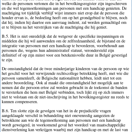
welke de personen vertonen die in het bevolkingsregister zijn ingeschreven
en die wel tegemoetkomingen aan personen met een handicap genieten. De
machtiging tot tijdelijk verblijf wijst immers niet erop dat de persoon die
houder ervan is, de bedoeling heeft om op het grondgebied te blijven, noch
dat hij, indien hij daartoe een aanvraag indient, zal worden gemachtigd om
er te blijven na het verstrijken van de machtiging die hij geniet.
B.5. Het is niet onredelijk dat de wetgever de specifieke inspanningen en
middelen die hij wil aanwenden om de zelfredzaamheid, de bijstand en de
integratie van personen met een handicap te bevorderen, voorbehoudt aan
personen die, wegens hun administratief statuut, verondersteld zijn
definitief of op zijn minst voor een betekenisvolle duur in België gevestigd
te zijn.
De omstandigheid dat de twee minderjarige kinderen van de persoon op wie
het geschil voor het verwijzende rechtscollege betrekking heeft, met wie die
persoon samenleeft, de Belgische nationaliteit hebben, leidt niet tot een
andere beoordeling. Ook al maakt die omstandigheid het mogelijk aan te
nemen dat die persoon ertoe zal worden gebracht in de toekomst de banden
te versterken die hem met België verbinden, toch lijkt zij op zich immers
niet te volstaan om de niet-inschrijving in het bevolkingsregister nu reeds te
kunnen compenseren.
B.6. Ten slotte zijn de gevolgen van het in de prejudiciële vragen
aangeklaagde verschil in behandeling niet onevenredig aangezien de
betrokkene aan wie de tegemoetkoming aan personen met een handicap
wordt geweigerd, in voorkomend geval het voordeel van maatschappelijke
dienstverlening kan verkrijgen waarbij met zijn handicap en met de last van