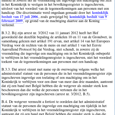
inhield in zoverre het de vreemdeling die ingevolge een machtiging om zich
in het Koninkrijk te vestigen in het bevolkingsregister is ingeschreven,
uitsloot van het voordeel van de tegemoetkomingen aan personen met een
koninklijk
handicap. Die discriminatie werd ongedaan gemaakt door het
besluit van 17 juli 2006
koninklijk besluit van 9
, zoals gewijzigd bij
februari 2009
, op grond van de machtiging daartoe aan de Koning
verleend.
B.3.2. Bij zijn arrest nr. 3/2012 van 11 januari 2012 heeft het Hof
geoordeeld dat dezelfde bepaling de artikelen 10 en 11 van de Grondwet, in
samenhang gelezen met artikel 191 ervan, met artikel 14 van het Europees
Verdrag voor de rechten van de mens en met artikel 1 van het Eerste
Aanvullend Protocol bij dat Verdrag, niet schendt, in zoverre zij de
vreemdeling die ingevolge een machtiging om in het Koninkrijk onbeperkt
te verblijven in het vreemdelingenregister is ingeschreven, niet het voordeel
toekent van de tegemoetkomingen aan personen met een handicap.
B.3.3. Dat arrest steunt met name op de overweging volgens welke het
administratief statuut van de personen die in het vreemdelingenregister zijn
ingeschreven ingevolge een toelating of een machtiging om in het
Koninkrijk te verblijven voor een duur van meer dan drie maanden, aantoont
dat zij een band met België hebben die de wetgever als minder sterk kon
beschouwen dan die welke de personen vertonen die in het
bevolkingsregister zijn ingeschreven (arrest nr. 3/2012, B.5).
B.4. De wetgever vermocht a fortiori te oordelen dat het administratief
statuut van de personen die ingevolge een machtiging om tijdelijk in het
Koninkrijk te verblijven in het vreemdelingenregister zijn ingeschreven,
aantoont dat zij een band met België hebben die minder sterk is dan die