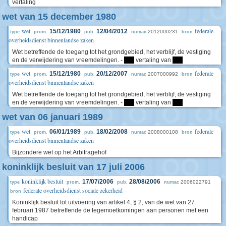
vertaling
wet van 15 december 1980
wet
federale
15/12/1980
12/04/2012
2012000231
type
prom.
pub.
numac
bron
overheidsdienst binnenlandse zaken
Wet betreffende de toegang tot het grondgebied, het verblijf, de vestiging
en de verwijdering van vreemdelingen. -
****
vertaling van
****
wet
federale
15/12/1980
20/12/2007
2007000992
type
prom.
pub.
numac
bron
overheidsdienst binnenlandse zaken
Wet betreffende de toegang tot het grondgebied, het verblijf, de vestiging
en de verwijdering van vreemdelingen. -
****
vertaling van
****
wet van 06 januari 1989
wet
federale
06/01/1989
18/02/2008
2008000108
type
prom.
pub.
numac
bron
overheidsdienst binnenlandse zaken
Bijzondere wet op het Arbitragehof
koninklijk besluit van 17 juli 2006
koninklijk besluit
17/07/2006
28/08/2006
2006022791
type
prom.
pub.
numac
federale overheidsdienst sociale zekerheid
bron
Koninklijk besluit tot uitvoering van artikel 4, § 2, van de wet van 27
februari 1987 betreffende de tegemoetkomingen aan personen met een
handicap