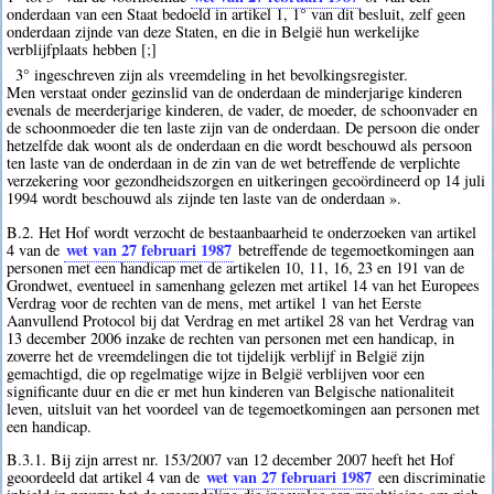
onderdaan van een Staat bedoeld in artikel 1, 1° van dit besluit, zelf geen
onderdaan zijnde van deze Staten, en die in België hun werkelijke
verblijfplaats hebben [;]
3° ingeschreven zijn als vreemdeling in het bevolkingsregister.
Men verstaat onder gezinslid van de onderdaan de minderjarige kinderen
evenals de meerderjarige kinderen, de vader, de moeder, de schoonvader en
de schoonmoeder die ten laste zijn van de onderdaan. De persoon die onder
hetzelfde dak woont als de onderdaan en die wordt beschouwd als persoon
ten laste van de onderdaan in de zin van de wet betreffende de verplichte
verzekering voor gezondheidszorgen en uitkeringen gecoördineerd op 14 juli
1994 wordt beschouwd als zijnde ten laste van de onderdaan ».
B.2. Het Hof wordt verzocht de bestaanbaarheid te onderzoeken van artikel
wet van 27 februari 1987
4 van de
betreffende de tegemoetkomingen aan
personen met een handicap met de artikelen 10, 11, 16, 23 en 191 van de
Grondwet, eventueel in samenhang gelezen met artikel 14 van het Europees
Verdrag voor de rechten van de mens, met artikel 1 van het Eerste
Aanvullend Protocol bij dat Verdrag en met artikel 28 van het Verdrag van
13 december 2006 inzake de rechten van personen met een handicap, in
zoverre het de vreemdelingen die tot tijdelijk verblijf in België zijn
gemachtigd, die op regelmatige wijze in België verblijven voor een
significante duur en die er met hun kinderen van Belgische nationaliteit
leven, uitsluit van het voordeel van de tegemoetkomingen aan personen met
een handicap.
B.3.1. Bij zijn arrest nr. 153/2007 van 12 december 2007 heeft het Hof
wet van 27 februari 1987
geoordeeld dat artikel 4 van de
een discriminatie