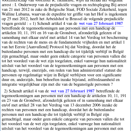
arrest : I. Onderwerp van de prejudiciële vragen en rechtspleging Bij arrest
van 21 mei 2012 in zake de Belgische Staat, FOD Sociale Zekerheid, tegen
Walline Lubama, waarvan de expeditie ter griffie van het Hof is ingekomen
op 25 mei 2012, heeft het Arbeidshof te Brussel de volgende prejudiciële
wet van 27 februari 1987
vragen gesteld : « 1) Schendt artikel 4 van de
betreffende de tegemoetkomingen aan personen met een handicap de
artikelen 10, 11, 191 en 16 van de Grondwet, afzonderlijk gelezen of in
samenhang met elkaar en/of met artikel 14 van het Verdrag tot bescherming
van de rechten van de mens en de fundamentele vrijheden en met artikel 1
van het Eerste [Aanvullend] Protocol bij dat Verdrag, doordat het de
buitenlandse personen met een handicap die tot tijdelijk verblijf in België
zijn gemachtigd, maar onder geen enkele categorie van personen vallen die
tot het voordeel van de wet zijn toegelaten, enkel vanwege hun nationaliteit
uitsluit van het voordeel van de tegemoetkomingen aan personen met een
handicap, terwijl, enerzijds, om reden van hun administratief statuut die
personen op regelmatige wijze in België verblijven voor een significante
duur en, anderzijds, hun behoeften inzake bijstand, zelfredzaamheid en
integratie vergelijkbaar zijn met die van de begunstigde personen ?
wet van 27 februari 1987
2) Schendt artikel 4 van de
betreffende de
tegemoetkomingen aan personen met een handicap de artikelen 10, 11, 191
en 23 van de Grondwet, afzonderlijk gelezen of in samenhang met elkaar
en/of met artikel 28 van het Verdrag van 13 december 2006 inzake de
rechten van personen met een handicap, doordat het de buitenlandse
personen met een handicap die tot tijdelijk verblijf in België zijn
gemachtigd, maar onder geen enkele categorie van personen vallen die tot
het voordeel van de wet zijn toegelaten, enkel vanwege hun nationaliteit
uitsluit van het voordeel van de tegemoetkomingen aan personen met een