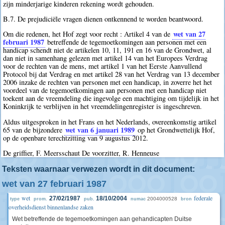
zijn minderjarige kinderen rekening wordt gehouden.
B.7. De prejudiciële vragen dienen ontkennend te worden beantwoord.
wet van 27
Om die redenen, het Hof zegt voor recht : Artikel 4 van de
februari 1987
betreffende de tegemoetkomingen aan personen met een
handicap schendt niet de artikelen 10, 11, 191 en 16 van de Grondwet, al
dan niet in samenhang gelezen met artikel 14 van het Europees Verdrag
voor de rechten van de mens, met artikel 1 van het Eerste Aanvullend
Protocol bij dat Verdrag en met artikel 28 van het Verdrag van 13 december
2006 inzake de rechten van personen met een handicap, in zoverre het het
voordeel van de tegemoetkomingen aan personen met een handicap niet
toekent aan de vreemdeling die ingevolge een machtiging om tijdelijk in het
Koninkrijk te verblijven in het vreemdelingenregister is ingeschreven.
Aldus uitgesproken in het Frans en het Nederlands, overeenkomstig artikel
wet van 6 januari 1989
65 van de bijzondere
op het Grondwettelijk Hof,
op de openbare terechtzitting van 9 augustus 2012.
De griffier, F. Meersschaut De voorzitter, R. Henneuse
Teksten waarnaar verwezen wordt in dit document:
wet van 27 februari 1987
wet
federale
27/02/1987
18/10/2004
2004000528
type
prom.
pub.
numac
bron
overheidsdienst binnenlandse zaken
Wet betreffende de tegemoetkomingen aan gehandicapten Duitse