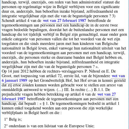
handicap, terwijl, enerzijds, om reden van hun administratief statuut die
personen op regelmatige wijze in België verblijven voor een significante
duur en, anderzijds, hun behoeften inzake bijstand, zelfredzaamheid en
integratie vergelijkbaar zijn met die van de begunstigde personen ? 3)
wet van 27 februari 1987
Schendt artikel 4 van de
betreffende de
tegemoetkomingen aan personen met een handicap de in de eerste twee
vragen bedoelde bepalingen, doordat het de buitenlandse personen met een
handicap die tot tijdelijk verblijf in België zijn gemachtigd, maar onder geen
enkele categorie van personen vallen die tot het voordeel van de wet zijn
toegelaten en die sinds meerdere jaren met hun kinderen van Belgische
nationaliteit in België leven, enkel vanwege hun nationaliteit uitsluit van het
voordeel van de tegemoetkomingen aan personen met een handicap, terwijl,
enerzijds, die personen sterke en duurzame banden met België hebben en,
anderzijds, hun behoeften inzake bijstand, zelfredzaamheid en integratie
vergelijkbaar zijn met die van de begunstigde personen ? ».
Op 14 juni 2012 hebben de rechters-verslaggevers P. Nihoul en E. De
wet van
Groot, met toepassing van artikel 72, eerste lid, van de bijzondere
6 januari 1989
op het Grondwettelijk Hof, het Hof ervan in kennis gesteld
dat zij ertoe zouden kunnen worden gebracht voor te stellen een arrest van
onmiddellijk antwoord te wijzen. (...) III. In rechte (...) B.1.1. De
wet van 27
prejudiciële vragen hebben betrekking op artikel 4 van de
februari 1987
betreffende de tegemoetkomingen aan personen met een
handicap, dat bepaalt : « § 1. De tegemoetkomingen bedoeld in artikel 1
kunnen enkel toegekend worden aan een persoon die zijn werkelijke
verblijfplaats in België heeft en die :
1° Belg is;
2° onderdaan is van een lidstaat van de Europese Unie;