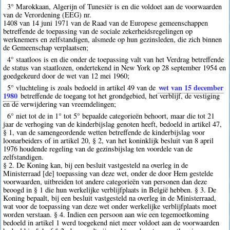
3° Marokkaan, Algerijn of Tunesiër is en die voldoet aan de voorwaarden
van de Verordening (EEG) nr.
1408 van 14 juni 1971 van de Raad van de Europese gemeenschappen
betreffende de toepassing van de sociale zekerheidsregelingen op
werknemers en zelfstandigen, alsmede op hun gezinsleden, die zich binnen
de Gemeenschap verplaatsen;
4° staatloos is en die onder de toepassing valt van het Verdrag betreffende
de status van staatlozen, ondertekend in New York op 28 september 1954 en
goedgekeurd door de wet van 12 mei 1960;
wet van 15 december
5° vluchteling is zoals bedoeld in artikel 49 van de
1980
betreffende de toegang tot het grondgebied, het verblijf, de vestiging
en de verwijdering van vreemdelingen;
6° niet tot de in 1° tot 5° bepaalde categorieën behoort, maar die tot 21
jaar de verhoging van de kinderbijslag genoten heeft, bedoeld in artikel 47,
§ 1, van de samengeordende wetten betreffende de kinderbijslag voor
loonarbeiders of in artikel 20, § 2, van het koninklijk besluit van 8 april
1976 houdende regeling van de gezinsbijslag ten voordele van de
zelfstandigen.
§ 2. De Koning kan, bij een besluit vastgesteld na overleg in de
Ministerraad [de] toepassing van deze wet, onder de door Hem gestelde
voorwaarden, uitbreiden tot andere categorieën van personen dan deze
beoogd in § 1 die hun werkelijke verblijfplaats in België hebben. § 3. De
Koning bepaalt, bij een besluit vastgesteld na overleg in de Ministerraad,
wat voor de toepassing van deze wet onder werkelijke verblijfplaats moet
worden verstaan. § 4. Indien een persoon aan wie een tegemoetkoming
bedoeld in artikel 1 werd toegekend niet meer voldoet aan de voorwaarden