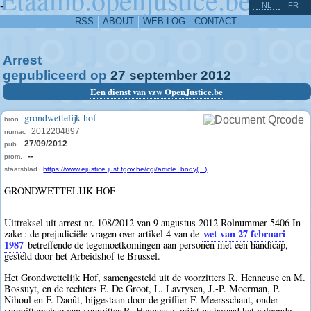
^
-
NL
FR
RSS
ABOUT
WEB LOG
CONTACT
Arrest
gepubliceerd op
27
september
2012
Een dienst van vzw OpenJustice.be
grondwettelijk hof
bron
2012204897
numac
27/09/2012
pub.
--
prom.
staatsblad
https://www.ejustice.just.fgov.be/cgi/article_body(...)
GRONDWETTELIJK HOF
Uittreksel uit arrest nr. 108/2012 van 9 augustus 2012 Rolnummer 5406 In
wet van 27 februari
zake : de prejudiciële vragen over artikel 4 van de
1987
betreffende de tegemoetkomingen aan personen met een handicap,
gesteld door het Arbeidshof te Brussel.
Het Grondwettelijk Hof, samengesteld uit de voorzitters R. Henneuse en M.
Bossuyt, en de rechters E. De Groot, L. Lavrysen, J.-P. Moerman, P.
Nihoul en F. Daoût, bijgestaan door de griffier F. Meersschaut, onder
voorzitterschap van voorzitter R. Henneuse, wijst na beraad het volgende