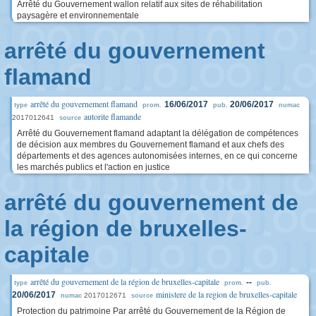
Arrêté du Gouvernement wallon relatif aux sites de réhabilitation
paysagère et environnementale
arrêté du gouvernement
flamand
arrêté du gouvernement flamand
16/06/2017
20/06/2017
type
prom.
pub.
numac
autorite flamande
2017012641
source
Arrêté du Gouvernement flamand adaptant la délégation de compétences
de décision aux membres du Gouvernement flamand et aux chefs des
départements et des agences autonomisées internes, en ce qui concerne
les marchés publics et l'action en justice
arrêté du gouvernement de
la région de bruxelles-
capitale
arrêté du gouvernement de la région de bruxelles-capitale
--
type
prom.
pub.
ministere de la region de bruxelles-capitale
20/06/2017
2017012671
numac
source
Protection du patrimoine Par arrêté du Gouvernement de la Région de