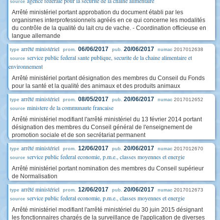
agence federale pour la securite de la chaine alimentaire
source
Arrêté ministériel portant approbation du document établi par les
organismes interprofessionnels agréés en ce qui concerne les modalités
du contrôle de la qualité du lait cru de vache. - Coordination officieuse en
langue allemande
arrêté ministériel
06/06/2017
20/06/2017
2017012638
type
prom.
pub.
numac
service public federal sante publique, securite de la chaine alimentaire et
source
environnement
Arrêté ministériel portant désignation des membres du Conseil du Fonds
pour la santé et la qualité des animaux et des produits animaux
arrêté ministériel
08/05/2017
20/06/2017
2017012652
type
prom.
pub.
numac
ministere de la communaute francaise
source
Arrêté ministériel modifiant l'arrêté ministériel du 13 février 2014 portant
désignation des membres du Conseil général de l'enseignement de
promotion sociale et de son secrétariat permanent
arrêté ministériel
12/06/2017
20/06/2017
2017012670
type
prom.
pub.
numac
service public federal economie, p.m.e., classes moyennes et energie
source
Arrêté ministériel portant nomination des membres du Conseil supérieur
de Normalisation
arrêté ministériel
12/06/2017
20/06/2017
2017012673
type
prom.
pub.
numac
service public federal economie, p.m.e., classes moyennes et energie
source
Arrêté ministériel modifiant l'arrêté ministériel du 30 juin 2015 désignant
les fonctionnaires chargés de la surveillance de l'application de diverses