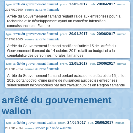
arrêté du gouvernement flamand
12/05/2017
20/06/2017
type
prom.
pub.
numac
autorite flamande
2017012600
source
Arrêté du Gouvernement flamand réglant l'aide aux entreprises pour la
recherche et le développement ayant un caractère intensif en
connaissances en Flandre
arrêté du gouvernement flamand
20/01/2017
20/06/2017
type
prom.
pub.
numac
autorite flamande
2017012605
source
Arrêté du Gouvernement flamand modifiant l'article 15 de l'arrêté du
Gouvernement flamand du 14 octobre 2011 relatif au budget et à la
comptabilité des personnes morales flamandes
arrêté du gouvernement flamand
12/05/2017
20/06/2017
type
prom.
pub.
numac
autorite flamande
2017012614
source
Arrêté du Gouvernement flamand portant exécution du décret du 15 juillet
2016 portant octroi d'une prime de nuisances aux petites entreprises
sérieusement incommodées par des travaux publics en Région flamande
arrêté du gouvernement
wallon
arrêté du gouvernement wallon
24/05/2017
20/06/2017
type
prom.
pub.
numac
service public de wallonie
2017012634
source