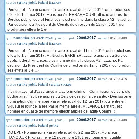
service public federal finances
source
Personnel. - Nominations Par arrêté royal du 9 avril 2017, qui produit ses
effets le 1 er mai 2017, Monsieur Atif ERRAHMOUNI, attaché auprès du
Service public fédéral Finances, y est nommé dans la classe A2 - attaché.
Par décision du Président du Comité de direction du 12 juin 2017, qui
produit ses effets le 1 e(...)
nomination par arrêté royal
--
20/06/2017
2017020409
type
prom.
pub.
numac
service public federal finances
source
Personnel. - Nominations Par arrêté royal du 11 mai 2017, qui produit ses
effets le 1 er juin 2017, M. Nicolas BARBIER, attaché auprès du Service
public fédéral Finances, y est nommé dans la classe A2 - attaché. Par
décision du Président du Comité de direction du 12 juin 2017, qui produit
ses effets le 1 e(...)
nomination par arrêté royal
--
20/06/2017
2017020415
type
prom.
pub.
numac
service public federal securite sociale
source
Institut national d'assurance maladie-invalidité. - Commission de contrôle
budgétaire, instituée auprès du Service des soins de santé. - Démission et
nomination d'un membre Par arrêté royal du 12 juin 2017, qui entre en
vigueur le jour de la pré Par le même arrêté, M. LANGE Bernard, est
nommé en qualité de membre effectif auprès de ladite Comm(...)
nomination par arrêté royal
--
20/06/2017
2017030408
type
prom.
pub.
numac
service public federal justice
source
DG EPI. - Nominations Par arrêté royal du 22 mai 2017, Monsieur
HANCIAUX Nikolas, né le 12 novembre 1982 est nommé en qualité