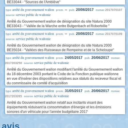
BE33044 - "Sources de l'Amblève"
arrêté du gouvernement wallon
--
20/06/2017
2017070107
type
prom.
pub.
numac
service public de wallonie
source
Arrêté du Gouvernement wallon de désignation du site Natura 2000
BE33043 - " Vallée de la Warche entre Butgenbach et Robertville "
arrêté du gouvernement wallon
--
20/06/2017
2017070109
type
prom.
pub.
numac
service public de wallonie
source
Arrêté du Gouvernement wallon de désignation du site Natura 2000
BE35034 - "Vallées des Ruisseaux de Rempeine et de la Scheloupe"
arrêté du gouvernement wallon
24/05/2017
20/06/2017
type
prom.
pub.
numac
service public de wallonie
2017203250
source
Arrêté du Gouvernement wallon modifiant l'arrêté du Gouvernement wallon
du 18 décembre 2003 portant le Code de la Fonction publique wallonne
en vue d'insérer des dispositions relatives aux statuts du receveur fiscal et
du commissaire de comité d'acquisition
arrêté du gouvernement wallon
31/05/2017
20/06/2017
type
prom.
pub.
numac
service public de wallonie
2017203265
source
Arrêté du Gouvernement wallon relatif aux incitants visant des
équipements réduisant la consommation d'énergie et les émissions
sonores d'un véhicule pour l'année budgétaire 2017
avis