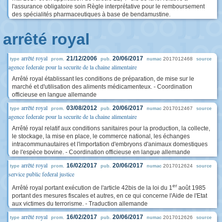
l'assurance obligatoire soin Règle interprétative pour le remboursement
des spécialités pharmaceutiques à base de bendamustine.
arrêté royal
arrêté royal
21/12/2006
20/06/2017
2017012468
type
prom.
pub.
numac
source
agence federale pour la securite de la chaine alimentaire
Arrêté royal établissant les conditions de préparation, de mise sur le
marché et d'utilisation des aliments médicamenteux. - Coordination
officieuse en langue allemande
arrêté royal
03/08/2012
20/06/2017
2017012467
type
prom.
pub.
numac
source
agence federale pour la securite de la chaine alimentaire
Arrêté royal relatif aux conditions sanitaires pour la production, la collecte,
le stockage, la mise en place, le commerce national, les échanges
intracommunautaires et l'importation d'embryons d'animaux domestiques
de l'espèce bovine. - Coordination officieuse en langue allemande
arrêté royal
16/02/2017
20/06/2017
2017012624
type
prom.
pub.
numac
source
service public federal justice
er
Arrêté royal portant exécution de l'article 42bis de la loi du 1
août 1985
portant des mesures fiscales et autres, en ce qui concerne l'Aide de l'Etat
aux victimes du terrorisme. - Traduction allemande
arrêté royal
16/02/2017
20/06/2017
2017012626
type
prom.
pub.
numac
source