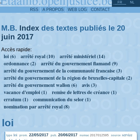
^
-
FR
NL
RSS
A PROPOS
WEB LOG
CONTACT
M.B.
Index
des textes publiés le 20
juin
2017
Accès rapide:
loi (6)
arrêté royal (10)
arrêté ministériel (14)
ordonnance (2)
arrêté du gouvernement flamand (9)
arrêté du gouvernement de la communauté francaise (3)
arrêté du gouvernement de la région de bruxelles-capitale (2)
arrêté du gouvernement wallon (6)
avis (3)
vacance d'emploi (1)
remise de lettres de créance (1)
erratum (1)
communication du selor (1)
nomination par arrêté royal (8)
loi
loi
service
22/05/2017
20/06/2017
2017012595
type
prom.
pub.
numac
source