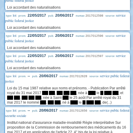
public federal justice
Loi accordant des naturalisations
loi
service
22/05/2017
20/06/2017
2017012598
type
prom.
pub.
numac
source
public federal justice
Loi accordant des naturalisations
loi
service
22/05/2017
20/06/2017
2017012596
type
prom.
pub.
numac
source
public federal justice
Loi accordant des naturalisations
loi
service
22/05/2017
20/06/2017
2017012597
type
prom.
pub.
numac
source
public federal justice
Loi accordant des naturalisations
loi
service public federal
--
20/06/2017
2017012628
type
prom.
pub.
numac
source
justice
Loi du 15 mai 1987 relative aux noms et prénoms. - Publication Par arrêté
royal du 31 mai 2017
****
****
,
****
****
****
, née à
*****
le
**
*****
****
; et
****
****
,
****
****
****
, née à Saint-
****
le 25 août Par arrêté royal du 31
mai 2017 le nommé
****
,
****
****
, né à
*****
le
**
*****
****
, de(...)
loi
service public federal
--
20/06/2017
2017012656
type
prom.
pub.
numac
source
securite sociale
Institut national d'assurance maladie-invalidité Règle interprétative Sur
proposition de la Commission de remboursement des médicaments du 16
mai 2017 et en application de l'article 22, 4° bis de la loi relative à