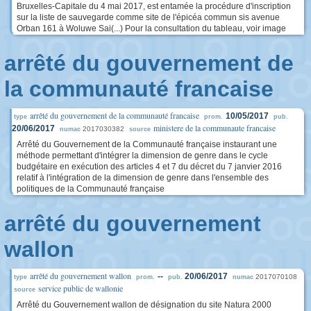
Bruxelles-Capitale du 4 mai 2017, est entamée la procédure d'inscription
sur la liste de sauvegarde comme site de l'épicéa commun sis avenue
Orban 161 à Woluwe Sai(...) Pour la consultation du tableau, voir image
arrêté du gouvernement de
la communauté francaise
arrêté du gouvernement de la communauté francaise
10/05/2017
type
prom.
pub.
ministere de la communaute francaise
20/06/2017
2017030382
numac
source
Arrêté du Gouvernement de la Communauté française instaurant une
méthode permettant d'intégrer la dimension de genre dans le cycle
budgétaire en exécution des articles 4 et 7 du décret du 7 janvier 2016
relatif à l'intégration de la dimension de genre dans l'ensemble des
politiques de la Communauté française
arrêté du gouvernement
wallon
arrêté du gouvernement wallon
--
20/06/2017
2017070108
type
prom.
pub.
numac
service public de wallonie
source
Arrêté du Gouvernement wallon de désignation du site Natura 2000