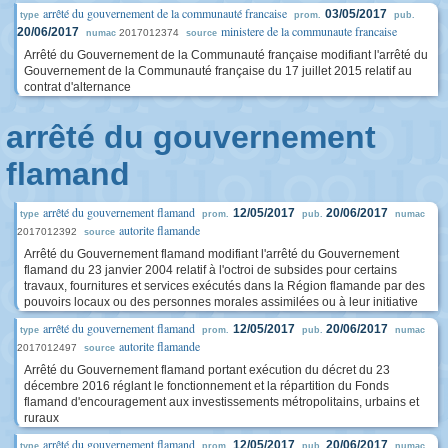
arrêté du gouvernement de la communauté francaise
03/05/2017
type
prom.
pub.
ministere de la communaute francaise
20/06/2017
2017012374
numac
source
Arrêté du Gouvernement de la Communauté française modifiant l'arrêté du
Gouvernement de la Communauté française du 17 juillet 2015 relatif au
contrat d'alternance
arrêté du gouvernement
flamand
arrêté du gouvernement flamand
12/05/2017
20/06/2017
type
prom.
pub.
numac
autorite flamande
2017012392
source
Arrêté du Gouvernement flamand modifiant l'arrêté du Gouvernement
flamand du 23 janvier 2004 relatif à l'octroi de subsides pour certains
travaux, fournitures et services exécutés dans la Région flamande par des
pouvoirs locaux ou des personnes morales assimilées ou à leur initiative
arrêté du gouvernement flamand
12/05/2017
20/06/2017
type
prom.
pub.
numac
autorite flamande
2017012497
source
Arrêté du Gouvernement flamand portant exécution du décret du 23
décembre 2016 réglant le fonctionnement et la répartition du Fonds
flamand d'encouragement aux investissements métropolitains, urbains et
ruraux
arrêté du gouvernement flamand
12/05/2017
20/06/2017
type
prom.
pub.
numac