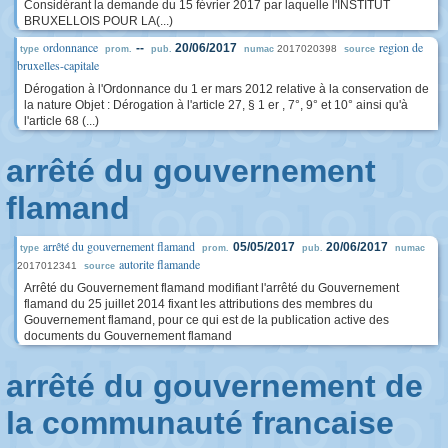
Considérant la demande du 15 février 2017 par laquelle l'INSTITUT
BRUXELLOIS POUR LA(...)
ordonnance
region de
--
20/06/2017
2017020398
type
prom.
pub.
numac
source
bruxelles-capitale
Dérogation à l'Ordonnance du 1 er mars 2012 relative à la conservation de
la nature Objet : Dérogation à l'article 27, § 1 er , 7°, 9° et 10° ainsi qu'à
l'article 68 (...)
arrêté du gouvernement
flamand
arrêté du gouvernement flamand
05/05/2017
20/06/2017
type
prom.
pub.
numac
autorite flamande
2017012341
source
Arrêté du Gouvernement flamand modifiant l'arrêté du Gouvernement
flamand du 25 juillet 2014 fixant les attributions des membres du
Gouvernement flamand, pour ce qui est de la publication active des
documents du Gouvernement flamand
arrêté du gouvernement de
la communauté francaise