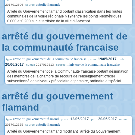
autorite flamande
2017012506
source
Arrêté du Gouvernement flamand portant classification dans les routes
communales de la voirie régionale N19f entre les points kilométriques
0.000 et 0.200 sur le territoire de la ville d'Aarschot
arrêté du gouvernement de
la communauté francaise
arrêté du gouvernement de la communauté francaise
19/05/2017
type
prom.
pub.
ministere de la communaute francaise
20/06/2017
2017012513
numac
source
Arrêté du Gouvernement de la Communauté française portant désignation
des membres de la chambre de recours de l'enseignement officiel
subventionné des niveaux préscolaire et primaire, ordinaire et spécial
arrêté du gouvernement
flamand
arrêté du gouvernement flamand
12/05/2017
20/06/2017
type
prom.
pub.
numac
autorite flamande
2017012525
source
Arrêté du Gouvernement flamand modifiant l'arrêté du Gouvernement