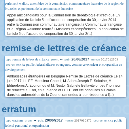
parlement wallon, assemblee de la commission communautaire francaise de la region de
bruxelles et parlement de la communaute francaise
Appel aux candidats pour la Commission de déontologie et d'éthique En
application de l'article 5 de l'accord de coopération du 30 janvier 2014
entre la Commission communautaire française, la Communauté française
et la Région wallonne relatif à l Missions et compétences En application de
l'article 5 de l'accord de coopération du 30 janvier 2(...)
remise de lettres de créance
remise de lettres de créance
--
20/06/2017
2017012703
type
prom.
pub.
numac
service public federal affaires etrangeres, commerce exterieur et cooperation au
source
developpement
Ambassades étrangères en Belgique Remise de Lettres de créance Le 14
juin 2017, LL.EE. Monsieur Choe Il, M. Adam Joseph E. Sokoine, M.
Eldipoforos A. Economou et M. Nestor Gabriele Bellavite ont eu l'honneur
de remettre au Roi, en audience of LL.EE. ont été conduites au Palais
dans les automobiles de la Cour et ramenées à leur résidence à l(...)
erratum
erratum
service public
--
20/06/2017
2017030372
type
prom.
pub.
numac
source
federal personnel et organisation