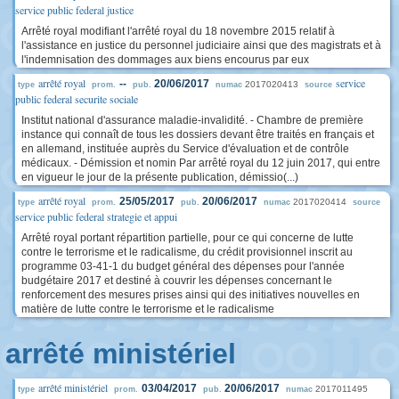
service public federal justice
Arrêté royal modifiant l'arrêté royal du 18 novembre 2015 relatif à
l'assistance en justice du personnel judiciaire ainsi que des magistrats et à
l'indemnisation des dommages aux biens encourus par eux
arrêté royal
service
--
20/06/2017
2017020413
type
prom.
pub.
numac
source
public federal securite sociale
Institut national d'assurance maladie-invalidité. - Chambre de première
instance qui connaît de tous les dossiers devant être traités en français et
en allemand, instituée auprès du Service d'évaluation et de contrôle
médicaux. - Démission et nomin Par arrêté royal du 12 juin 2017, qui entre
en vigueur le jour de la présente publication, démissio(...)
arrêté royal
25/05/2017
20/06/2017
2017020414
type
prom.
pub.
numac
source
service public federal strategie et appui
Arrêté royal portant répartition partielle, pour ce qui concerne de lutte
contre le terrorisme et le radicalisme, du crédit provisionnel inscrit au
programme 03-41-1 du budget général des dépenses pour l'année
budgétaire 2017 et destiné à couvrir les dépenses concernant le
renforcement des mesures prises ainsi qui des initiatives nouvelles en
matière de lutte contre le terrorisme et le radicalisme
arrêté ministériel
arrêté ministériel
03/04/2017
20/06/2017
2017011495
type
prom.
pub.
numac