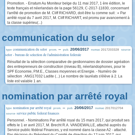
Promotion. - Erratum Au Moniteur belge du 11 mai 2017, 1 ère édition, le
texte français et néerlandais de la page 56129, C-2017-11830, concernant
l'arrêté de promotion de M. Cliff RICHARD, doit être lu comme suit : « Par
arrêté royal du 7 avril 2017, M. Cliff RICHART, est promu par avancement à
la classe supérieu(...)
communication du selor
communication du selor
--
20/06/2017
2017203328
type
prom.
pub.
numac
source
selor - bureau de selection de l'administration federale
Résultat de la sélection comparative de gestionnaires de dossier agréation
des entrepreneurs de construction (niveau B), néerlandophones, pour le
SPF Economie, P.M.E., Classes moyennes et Energie. - Numéro de
sélection : ANG17032 Ladite (...) Le nombre de lauréats s'élève à 2. La
liste est valable 1 an.
nomination par arrêté royal
nomination par arrêté royal
--
20/06/2017
2017012704
type
prom.
pub.
numac
service public federal finances
source
Personnel. - Nominations Par arrêté royal du 15 mars 2017, qui produit ses
effets le 1 er avril 2017, M. Brecht R.A. VANDEWALLE, attaché auprès du
Service public fédéral Finances, y est nommé dans la classe A2 - attaché.
Par décision du Président du Comité de direction du 12 juin 2017, qui