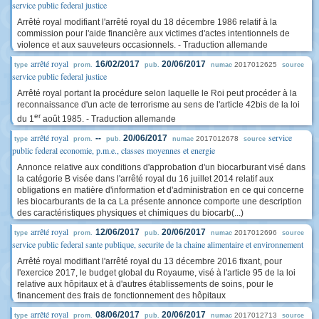
service public federal justice
Arrêté royal modifiant l'arrêté royal du 18 décembre 1986 relatif à la
commission pour l'aide financière aux victimes d'actes intentionnels de
violence et aux sauveteurs occasionnels. - Traduction allemande
arrêté royal
16/02/2017
20/06/2017
2017012625
type
prom.
pub.
numac
source
service public federal justice
Arrêté royal portant la procédure selon laquelle le Roi peut procéder à la
reconnaissance d'un acte de terrorisme au sens de l'article 42bis de la loi
er
du 1
août 1985. - Traduction allemande
arrêté royal
service
--
20/06/2017
2017012678
type
prom.
pub.
numac
source
public federal economie, p.m.e., classes moyennes et energie
Annonce relative aux conditions d'approbation d'un biocarburant visé dans
la catégorie B visée dans l'arrêté royal du 16 juillet 2014 relatif aux
obligations en matière d'information et d'administration en ce qui concerne
les biocarburants de la ca La présente annonce comporte une description
des caractéristiques physiques et chimiques du biocarb(...)
arrêté royal
12/06/2017
20/06/2017
2017012696
type
prom.
pub.
numac
source
service public federal sante publique, securite de la chaine alimentaire et environnement
Arrêté royal modifiant l'arrêté royal du 13 décembre 2016 fixant, pour
l'exercice 2017, le budget global du Royaume, visé à l'article 95 de la loi
relative aux hôpitaux et à d'autres établissements de soins, pour le
financement des frais de fonctionnement des hôpitaux
arrêté royal
08/06/2017
20/06/2017
2017012713
type
prom.
pub.
numac
source