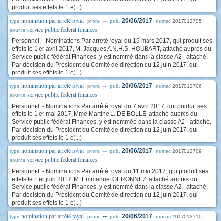
produit ses effets le 1 e(...)
nomination par arrêté royal
--
20/06/2017
2017012705
type
prom.
pub.
numac
service public federal finances
source
Personnel. - Nominations Par arrêté royal du 15 mars 2017, qui produit ses
effets le 1 er avril 2017, M. Jacques A.N.H.S. HOUBART, attaché auprès du
Service public fédéral Finances, y est nommé dans la classe A2 - attaché.
Par décision du Président du Comité de direction du 12 juin 2017, qui
produit ses effets le 1 e(...)
nomination par arrêté royal
--
20/06/2017
2017012706
type
prom.
pub.
numac
service public federal finances
source
Personnel. - Nominations Par arrêté royal du 7 avril 2017, qui produit ses
effets le 1 er mai 2017, Mme Martine L. DE BOLLE, attaché auprès du
Service public fédéral Finances, y est nommée dans la classe A2 - attaché.
Par décision du Président du Comité de direction du 12 juin 2017, qui
produit ses effets le 1 e(...)
nomination par arrêté royal
--
20/06/2017
2017012709
type
prom.
pub.
numac
service public federal finances
source
Personnel. - Nominations Par arrêté royal du 11 mai 2017, qui produit ses
effets le 1 er juin 2017, M. Emmanuel GERONNEZ, attaché auprès du
Service public fédéral Finances, y est nommé dans la classe A2 - attaché.
Par décision du Président du Comité de direction du 12 juin 2017, qui
produit ses effets le 1 e(...)
nomination par arrêté royal
--
20/06/2017
2017012710
type
prom.
pub.
numac