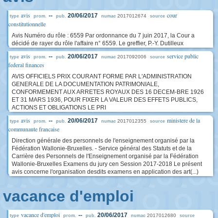
avis
cour
--
20/06/2017
2017012674
type
prom.
pub.
numac
source
constitutionnelle
Avis Numéro du rôle : 6559 Par ordonnance du 7 juin 2017, la Cour a
décidé de rayer du rôle l'affaire n° 6559. Le greffier, P.-Y. Dutilleux
avis
service public
--
20/06/2017
2017092006
type
prom.
pub.
numac
source
federal finances
AVIS OFFICIELS PRIX COURANT FORME PAR L'ADMINISTRATION
GENERALE DE LA DOCUMENTATION PATRIMONIALE,
CONFORMEMENT AUX ARRETES ROYAUX DES 16 DECEM-BRE 1926
ET 31 MARS 1936, POUR FIXER LA VALEUR DES EFFETS PUBLICS,
ACTIONS ET OBLIGATIONS LE PRI
avis
ministere de la
--
20/06/2017
2017012355
type
prom.
pub.
numac
source
communaute francaise
Direction générale des personnels de l'enseignement organisé par la
Fédération Wallonie-Bruxelles. - Service général des Statuts et de la
Carrière des Personnels de l'Enseignement organisé par la Fédération
Wallonie-Bruxelles Examens du jury cen Session 2017-2018 Le présent
avis concerne l'organisation desdits examens en application des art(...)
vacance d'emploi
vacance d'emploi
--
20/06/2017
2017012680
type
prom.
pub.
numac
source