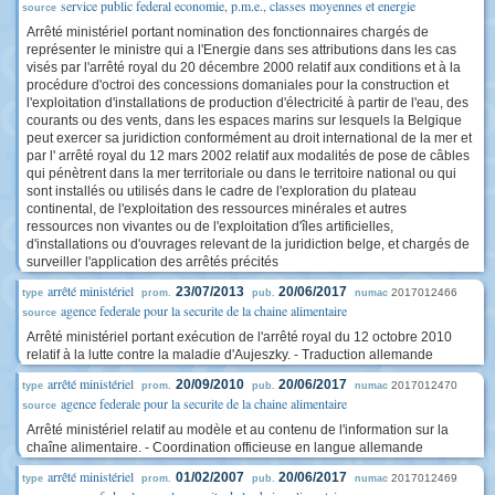
service public federal economie, p.m.e., classes moyennes et energie
source
Arrêté ministériel portant nomination des fonctionnaires chargés de
représenter le ministre qui a l'Energie dans ses attributions dans les cas
visés par l'arrêté royal du 20 décembre 2000 relatif aux conditions et à la
procédure d'octroi des concessions domaniales pour la construction et
l'exploitation d'installations de production d'électricité à partir de l'eau, des
courants ou des vents, dans les espaces marins sur lesquels la Belgique
peut exercer sa juridiction conformément au droit international de la mer et
par l' arrêté royal du 12 mars 2002 relatif aux modalités de pose de câbles
qui pénètrent dans la mer territoriale ou dans le territoire national ou qui
sont installés ou utilisés dans le cadre de l'exploration du plateau
continental, de l'exploitation des ressources minérales et autres
ressources non vivantes ou de l'exploitation d'îles artificielles,
d'installations ou d'ouvrages relevant de la juridiction belge, et chargés de
surveiller l'application des arrêtés précités
arrêté ministériel
23/07/2013
20/06/2017
2017012466
type
prom.
pub.
numac
agence federale pour la securite de la chaine alimentaire
source
Arrêté ministériel portant exécution de l'arrêté royal du 12 octobre 2010
relatif à la lutte contre la maladie d'Aujeszky. - Traduction allemande
arrêté ministériel
20/09/2010
20/06/2017
2017012470
type
prom.
pub.
numac
agence federale pour la securite de la chaine alimentaire
source
Arrêté ministériel relatif au modèle et au contenu de l'information sur la
chaîne alimentaire. - Coordination officieuse en langue allemande
arrêté ministériel
01/02/2007
20/06/2017
2017012469
type
prom.
pub.
numac