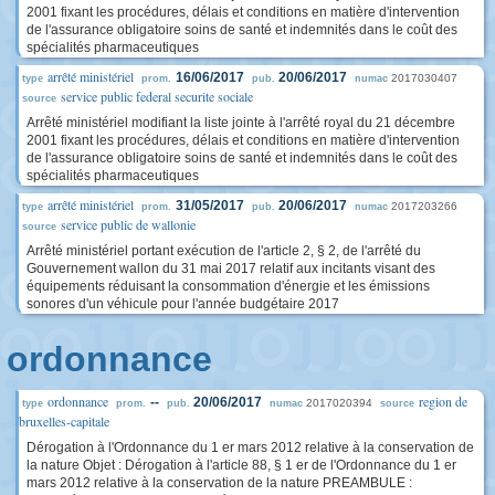
2001 fixant les procédures, délais et conditions en matière d'intervention
de l'assurance obligatoire soins de santé et indemnités dans le coût des
spécialités pharmaceutiques
arrêté ministériel
16/06/2017
20/06/2017
2017030407
type
prom.
pub.
numac
service public federal securite sociale
source
Arrêté ministériel modifiant la liste jointe à l'arrêté royal du 21 décembre
2001 fixant les procédures, délais et conditions en matière d'intervention
de l'assurance obligatoire soins de santé et indemnités dans le coût des
spécialités pharmaceutiques
arrêté ministériel
31/05/2017
20/06/2017
2017203266
type
prom.
pub.
numac
service public de wallonie
source
Arrêté ministériel portant exécution de l'article 2, § 2, de l'arrêté du
Gouvernement wallon du 31 mai 2017 relatif aux incitants visant des
équipements réduisant la consommation d'énergie et les émissions
sonores d'un véhicule pour l'année budgétaire 2017
ordonnance
ordonnance
region de
--
20/06/2017
2017020394
type
prom.
pub.
numac
source
bruxelles-capitale
Dérogation à l'Ordonnance du 1 er mars 2012 relative à la conservation de
la nature Objet : Dérogation à l'article 88, § 1 er de l'Ordonnance du 1 er
mars 2012 relative à la conservation de la nature PREAMBULE :