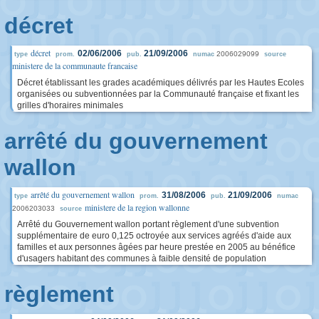
décret
décret
02/06/2006
21/09/2006
2006029099
type
prom.
pub.
numac
source
ministere de la communaute francaise
Décret établissant les grades académiques délivrés par les Hautes Ecoles
organisées ou subventionnées par la Communauté française et fixant les
grilles d'horaires minimales
arrêté du gouvernement
wallon
arrêté du gouvernement wallon
31/08/2006
21/09/2006
type
prom.
pub.
numac
ministere de la region wallonne
2006203033
source
Arrêté du Gouvernement wallon portant règlement d'une subvention
supplémentaire de euro 0,125 octroyée aux services agréés d'aide aux
familles et aux personnes âgées par heure prestée en 2005 au bénéfice
d'usagers habitant des communes à faible densité de population
règlement