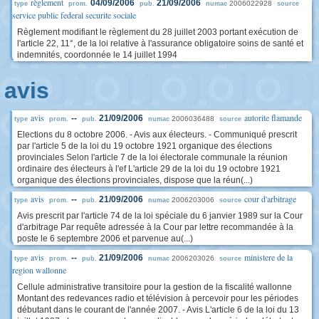
règlement
04/09/2006
21/09/2006
2006022928
type
prom.
pub.
numac
source
service public federal securite sociale
Règlement modifiant le règlement du 28 juillet 2003 portant exécution de
l'article 22, 11°, de la loi relative à l'assurance obligatoire soins de santé et
indemnités, coordonnée le 14 juillet 1994
avis
avis
autorite flamande
--
21/09/2006
2006036488
type
prom.
pub.
numac
source
Elections du 8 octobre 2006. - Avis aux électeurs. - Communiqué prescrit
par l'article 5 de la loi du 19 octobre 1921 organique des élections
provinciales Selon l'article 7 de la loi électorale communale la réunion
ordinaire des électeurs à l'ef L'article 29 de la loi du 19 octobre 1921
organique des élections provinciales, dispose que la réun(...)
avis
cour d'arbitrage
--
21/09/2006
2006203006
type
prom.
pub.
numac
source
Avis prescrit par l'article 74 de la loi spéciale du 6 janvier 1989 sur la Cour
d'arbitrage Par requête adressée à la Cour par lettre recommandée à la
poste le 6 septembre 2006 et parvenue au(...)
avis
ministere de la
--
21/09/2006
2006203026
type
prom.
pub.
numac
source
region wallonne
Cellule administrative transitoire pour la gestion de la fiscalité wallonne
Montant des redevances radio et télévision à percevoir pour les périodes
débutant dans le courant de l'année 2007. - Avis L'article 6 de la loi du 13