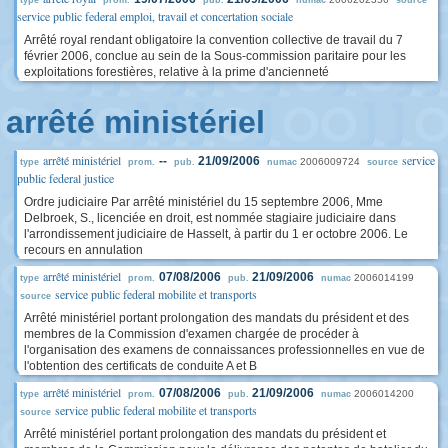
type
prom.
pub.
numac
source
service public federal emploi, travail et concertation sociale
Arrêté royal rendant obligatoire la convention collective de travail du 7
février 2006, conclue au sein de la Sous-commission paritaire pour les
exploitations forestières, relative à la prime d'ancienneté
arrêté ministériel
arrêté ministériel
service
--
21/09/2006
2006009724
type
prom.
pub.
numac
source
public federal justice
Ordre judiciaire Par arrêté ministériel du 15 septembre 2006, Mme
Delbroek, S., licenciée en droit, est nommée stagiaire judiciaire dans
l'arrondissement judiciaire de Hasselt, à partir du 1 er octobre 2006. Le
recours en annulation
arrêté ministériel
07/08/2006
21/09/2006
2006014199
type
prom.
pub.
numac
service public federal mobilite et transports
source
Arrêté ministériel portant prolongation des mandats du président et des
membres de la Commission d'examen chargée de procéder à
l'organisation des examens de connaissances professionnelles en vue de
l'obtention des certificats de conduite A et B
arrêté ministériel
07/08/2006
21/09/2006
2006014200
type
prom.
pub.
numac
service public federal mobilite et transports
source
Arrêté ministériel portant prolongation des mandats du président et