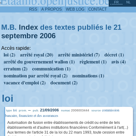
^
-
FR
NL
RSS
A PROPOS
WEB LOG
CONTACT
M.B.
Index
des textes publiés le 21
septembre
2006
Accès rapide:
loi (2)
arrêté royal (20)
arrêté ministériel (7)
décret (1)
arrêté du gouvernement wallon (1)
règlement (1)
avis (4)
erratum (2)
communication (1)
nomination par arrêté royal (2)
nominations (1)
vacance d'emploi (2)
document (2)
loi
loi
commission
--
21/09/2006
2006003444
type
prom.
pub.
numac
source
bancaire, financiere et des assurances
Autorisation de fusion entre établissements de crédit ou entre de tels
établissements et d'autres institutions financières Conformément à l'art(...)
Aux termes de l'article 31 de la loi du 22 mars 1993, toute cession entre