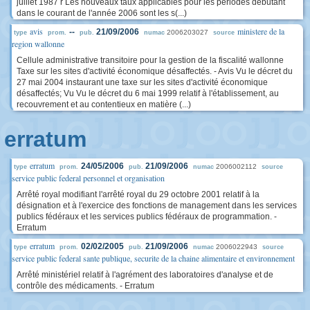
juillet 1987 r Les nouveaux taux applicables pour les périodes débutant
dans le courant de l'année 2006 sont les s(...)
avis
ministere de la
--
21/09/2006
2006203027
type
prom.
pub.
numac
source
region wallonne
Cellule administrative transitoire pour la gestion de la fiscalité wallonne
Taxe sur les sites d'activité économique désaffectés. - Avis Vu le décret du
27 mai 2004 instaurant une taxe sur les sites d'activité économique
désaffectés; Vu Vu le décret du 6 mai 1999 relatif à l'établissement, au
recouvrement et au contentieux en matière (...)
erratum
erratum
24/05/2006
21/09/2006
2006002112
type
prom.
pub.
numac
source
service public federal personnel et organisation
Arrêté royal modifiant l'arrêté royal du 29 octobre 2001 relatif à la
désignation et à l'exercice des fonctions de management dans les services
publics fédéraux et les services publics fédéraux de programmation. -
Erratum
erratum
02/02/2005
21/09/2006
2006022943
type
prom.
pub.
numac
source
service public federal sante publique, securite de la chaine alimentaire et environnement
Arrêté ministériel relatif à l'agrément des laboratoires d'analyse et de
contrôle des médicaments. - Erratum