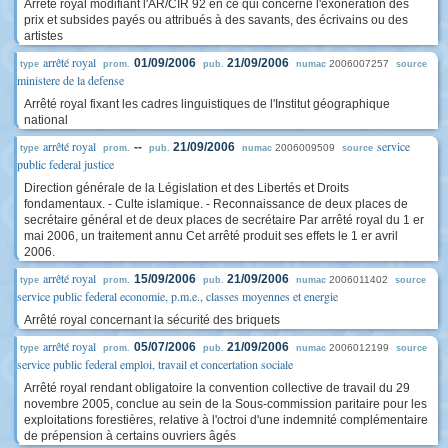
Arrêté royal modifiant l'AR/CIR 92 en ce qui concerne l'exonération des
prix et subsides payés ou attribués à des savants, des écrivains ou des
artistes
arrêté royal
01/09/2006
21/09/2006
2006007257
type
prom.
pub.
numac
source
ministere de la defense
Arrêté royal fixant les cadres linguistiques de l'Institut géographique
national
arrêté royal
service
--
21/09/2006
2006009509
type
prom.
pub.
numac
source
public federal justice
Direction générale de la Législation et des Libertés et Droits
fondamentaux. - Culte islamique. - Reconnaissance de deux places de
secrétaire général et de deux places de secrétaire Par arrêté royal du 1 er
mai 2006, un traitement annu Cet arrêté produit ses effets le 1 er avril
2006.
arrêté royal
15/09/2006
21/09/2006
2006011402
type
prom.
pub.
numac
source
service public federal economie, p.m.e., classes moyennes et energie
Arrêté royal concernant la sécurité des briquets
arrêté royal
05/07/2006
21/09/2006
2006012199
type
prom.
pub.
numac
source
service public federal emploi, travail et concertation sociale
Arrêté royal rendant obligatoire la convention collective de travail du 29
novembre 2005, conclue au sein de la Sous-commission paritaire pour les
exploitations forestières, relative à l'octroi d'une indemnité complémentaire
de prépension à certains ouvriers âgés