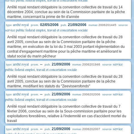
service public federal emploi, travail et concertation sociale
Arrêté royal rendant obligatoire la convention collective de travail du 14
décembre 2004, conclue au sein de la Commission paritaire de la pêche
maritime, concernant la prime de fin d'année
arrêté royal
02/05/2006
21/09/2006
2006201445
type
prom.
pub.
numac
source
service public federal emploi, travail et concertation sociale
Arrêté royal rendant obligatoire la convention collective de travail du 28
avril 2005, conclue au sein de la Commission paritaire de la pêche
maritime, en exécution de la loi du 3 mai 2003 portant réglementation du
contrat d'engagement maritime pour la pêche maritime et améliorant le
statut social du marin pêcheur
arrêté royal
service
--
21/09/2006
2006201946
type
prom.
pub.
numac
source
public federal emploi, travail et concertation sociale
Arrêté royal rendant obligatoire la convention collective de travail du 28
avril 2005, conclue au sein de la Commission paritaire de la pêche
maritime, modifiant les statuts du "Zeevissersfonds"
arrêté royal
service
--
21/09/2006
2006202006
type
prom.
pub.
numac
source
public federal emploi, travail et concertation sociale
Arrêté royal rendant obligatoire la convention collective de travail du 7
février 2006, conclue au sein de la Sous-commission paritaire pour les
exploitations forestières, relative à l'indemnité en cas d'accident mortel du
travail
arrêté royal
service
--
21/09/2006
2006202007
type
prom.
pub.
numac
source