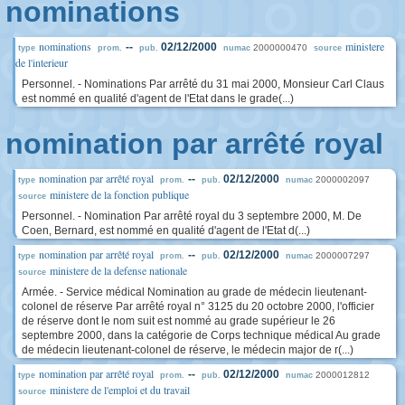
nominations
nominations
ministere
--
02/12/2000
2000000470
type
prom.
pub.
numac
source
de l'interieur
Personnel. - Nominations Par arrêté du 31 mai 2000, Monsieur Carl Claus
est nommé en qualité d'agent de l'Etat dans le grade(...)
nomination par arrêté royal
nomination par arrêté royal
--
02/12/2000
2000002097
type
prom.
pub.
numac
ministere de la fonction publique
source
Personnel. - Nomination Par arrêté royal du 3 septembre 2000, M. De
Coen, Bernard, est nommé en qualité d'agent de l'Etat d(...)
nomination par arrêté royal
--
02/12/2000
2000007297
type
prom.
pub.
numac
ministere de la defense nationale
source
Armée. - Service médical Nomination au grade de médecin lieutenant-
colonel de réserve Par arrêté royal n° 3125 du 20 octobre 2000, l'officier
de réserve dont le nom suit est nommé au grade supérieur le 26
septembre 2000, dans la catégorie de Corps technique médical Au grade
de médecin lieutenant-colonel de réserve, le médecin major de r(...)
nomination par arrêté royal
--
02/12/2000
2000012812
type
prom.
pub.
numac
ministere de l'emploi et du travail
source