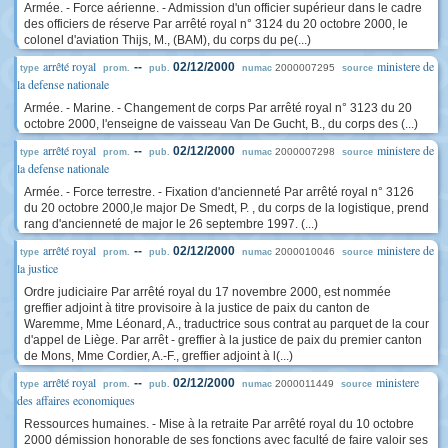
Armée. - Force aérienne. - Admission d'un officier supérieur dans le cadre
des officiers de réserve Par arrêté royal n° 3124 du 20 octobre 2000, le
colonel d'aviation Thijs, M., (BAM), du corps du pe(...)
arrêté royal
ministere de
--
02/12/2000
2000007295
type
prom.
pub.
numac
source
la defense nationale
Armée. - Marine. - Changement de corps Par arrêté royal n° 3123 du 20
octobre 2000, l'enseigne de vaisseau Van De Gucht, B., du corps des (...)
arrêté royal
ministere de
--
02/12/2000
2000007298
type
prom.
pub.
numac
source
la defense nationale
Armée. - Force terrestre. - Fixation d'ancienneté Par arrêté royal n° 3126
du 20 octobre 2000,le major De Smedt, P. , du corps de la logistique, prend
rang d'ancienneté de major le 26 septembre 1997. (...)
arrêté royal
ministere de
--
02/12/2000
2000010046
type
prom.
pub.
numac
source
la justice
Ordre judiciaire Par arrêté royal du 17 novembre 2000, est nommée
greffier adjoint à titre provisoire à la justice de paix du canton de
Waremme, Mme Léonard, A., traductrice sous contrat au parquet de la cour
d'appel de Liège. Par arrêt - greffier à la justice de paix du premier canton
de Mons, Mme Cordier, A.-F., greffier adjoint à l(...)
arrêté royal
ministere
--
02/12/2000
2000011449
type
prom.
pub.
numac
source
des affaires economiques
Ressources humaines. - Mise à la retraite Par arrêté royal du 10 octobre
2000 démission honorable de ses fonctions avec faculté de faire valoir ses