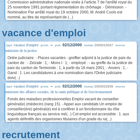
Commission administrative nationale visée à l'article 7 de l'arrêté royal du
25 novembre 1991 portant réglementation du chômage. - Démission. -
Nomination Par arrêté royal du 19 octobre 2000, M. André Cools est
nommé, au titre de représentant de (...)
vacance d'emploi
vacance d'emploi
--
02/12/2000
2000010047
type
prom.
pub.
numac
source
ministere de la justice
Ordre judiciaire. - Places vacantes - greffier adjoint à la justice de paix du
canton de : - Zelzate : 1; - Mons I : 1; - employé : - au greffe du la justice de
paix du canton de Termonde : 1, à partir du 16 mars 2001; - Anvers : 1; -
Gand : 1. Les candidatures à une nomination dans l'Ordre judiciaire
doiv(...)
vacance d'emploi
--
02/12/2000
2000022839
type
prom.
pub.
numac
source
ministere des affaires sociales, de la sante publique et de l'environnement
Fonds des maladies professionnelles Emploi vacant de conseiller
général(e) (médecin) (rang 15). - Appel aux candidats Un emploi de
conseiller(ère) général(e) est à conférer à un fonctionnaire du rôle
linguistique français au service mé(...) Cet emploi est accessible : 1. aux
agents définitifs des organismes titulaires d'un grade du ra(...)
recrutement