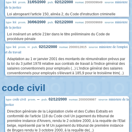
loi
ministere
31/05/2000
02/12/2000
2000009649
type
prom.
pub.
numac
source
de la justice
Loi abrogeant l'article 150, alinéa 2, du Code d'instruction criminelle
loi
ministere
30/06/2000
02/12/2000
2000009669
type
prom.
pub.
numac
source
de la justice
Loi insérant un article 21ter dans le titre préliminaire du Code de
procédure pénale
loi
ministere de l'emploi
--
02/12/2000
2000012815
type
prom.
pub.
numac
source
et du travail
Adaptation au 1 er janvier 2001 des montants de rémunération prévus par
la loi du 3 juillet 1978 relative aux contrats de travail à l'indice général des
salaires conventionnels pour employés (...) L'indice général des salaires
conventionnels pour employés s'élevant à 185,9 pour le troisième trim(...)
code civil
code civil
ministere de la
--
02/12/2000
2000009987
type
prom.
pub.
numac
source
justice
Direction générale de la Législation civile et des Cultes Extraits en
conformité de l'article 118 du Code civil Un jugement du tribunal de
première instance d'Anvers, rendu le 2 octobre 2000, à la requëte de l'Etat
belge, représenté par le M Un jugement du tribunal de première instance
de Bruges rendu le 3 octobre 2000, à la requête de(...)