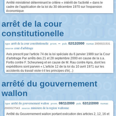
Arrêté ministériel déterminant le critère « intérêt de l'activité » dans le
cadre de l'application de la loi du 30 décembre 1970 sur l'expansion
économique
arrêt de la cour
constitutionelle
arrêt de la cour constitutionelle
--
02/12/2000
2000021531
type
prom.
pub.
numac
cour d'arbitrage
source
Avis prescrit par l'article 74 de la loi spéciale du 6 janvier 1989 sur la Cour
d'arbitrage Par arrêts des 21 et 28 septembre 2000 en cause de la s.a.
Fortis contre F. Scheurweg et en cause de M. Rau contre Apra, dont les
expéditions sont parven « L'article 12 de la loi du 10 avril 1971 sur les
accidents du travail viole-t-il les principes d'é(...)
arrêté du gouvernement
wallon
arrêté du gouvernement wallon
08/11/2000
02/12/2000
type
prom.
pub.
numac
ministere de la region wallonne
2000027543
source
Arrêté du Gouvernement wallon portant exécution des articles 2, 12, 16 et