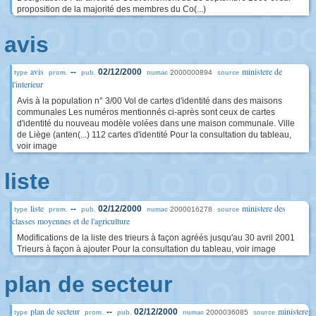
proposition de la majorité des membres du Co(...)
avis
avis
ministere de
--
02/12/2000
2000000894
type
prom.
pub.
numac
source
l'interieur
Avis à la population n° 3/00 Vol de cartes d'identité dans des maisons
communales Les numéros mentionnés ci-après sont ceux de cartes
d'identité du nouveau modèle volées dans une maison communale. Ville
de Liège (anten(...) 112 cartes d'identité Pour la consultation du tableau,
voir image
liste
liste
ministere des
--
02/12/2000
2000016278
type
prom.
pub.
numac
source
classes moyennes et de l'agriculture
Modifications de la liste des trieurs à façon agréés jusqu'au 30 avril 2001
Trieurs à façon à ajouter Pour la consultation du tableau, voir image
plan de secteur
plan de secteur
ministere
--
02/12/2000
2000036085
type
prom.
pub.
numac
source