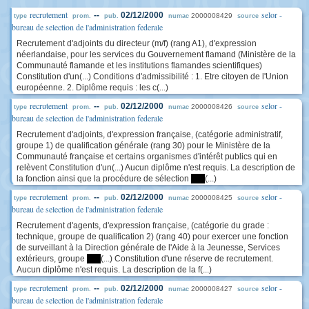
recrutement
selor -
--
02/12/2000
2000008429
type
prom.
pub.
numac
source
bureau de selection de l'administration federale
Recrutement d'adjoints du directeur (m/f) (rang A1), d'expression
néerlandaise, pour les services du Gouvernement flamand (Ministère de la
Communauté flamande et les institutions flamandes scientifiques)
Constitution d'un(...) Conditions d'admissibilité : 1. Etre citoyen de l'Union
européenne. 2. Diplôme requis : les c(...)
recrutement
selor -
--
02/12/2000
2000008426
type
prom.
pub.
numac
source
bureau de selection de l'administration federale
Recrutement d'adjoints, d'expression française, (catégorie administratif,
groupe 1) de qualification générale (rang 30) pour le Ministère de la
Communauté française et certains organismes d'intérêt publics qui en
relèvent Constitution d'un(...) Aucun diplôme n'est requis. La description de
la fonction ainsi que la procédure de sélection
****
(...)
recrutement
selor -
--
02/12/2000
2000008425
type
prom.
pub.
numac
source
bureau de selection de l'administration federale
Recrutement d'agents, d'expression française, (catégorie du grade :
technique, groupe de qualification 2) (rang 40) pour exercer une fonction
de surveillant à la Direction générale de l'Aide à la Jeunesse, Services
extérieurs, groupe
****
(...) Constitution d'une réserve de recrutement.
Aucun diplôme n'est requis. La description de la f(...)
recrutement
selor -
--
02/12/2000
2000008427
type
prom.
pub.
numac
source
bureau de selection de l'administration federale