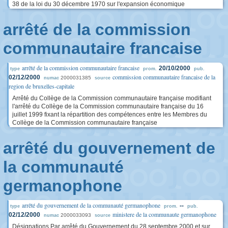
38 de la loi du 30 décembre 1970 sur l'expansion économique
arrêté de la commission
communautaire francaise
arrêté de la commission communautaire francaise
20/10/2000
type
prom.
pub.
commission communautaire francaise de la
02/12/2000
2000031385
numac
source
region de bruxelles-capitale
Arrêté du Collège de la Commission communautaire française modifiant
l'arrêté du Collège de la Commission communautaire française du 16
juillet 1999 fixant la répartition des compétences entre les Membres du
Collège de la Commission communautaire française
arrêté du gouvernement de
la communauté
germanophone
arrêté du gouvernement de la communauté germanophone
--
type
prom.
pub.
ministere de la communaute germanophone
02/12/2000
2000033093
numac
source
Désignations Par arrêté du Gouvernement du 28 septembre 2000 et sur