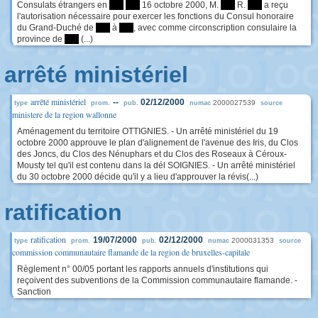
Consulats étrangers en
****
****
16 octobre 2000, M.
****
R.
****
a reçu
l'autorisation nécessaire pour exercer les fonctions du Consul honoraire
du Grand-Duché de
****
à
****
, avec comme circonscription consulaire la
province de
****
(...)
arrêté ministériel
arrêté ministériel
--
02/12/2000
2000027539
type
prom.
pub.
numac
source
ministere de la region wallonne
Aménagement du territoire OTTIGNIES. - Un arrêté ministériel du 19
octobre 2000 approuve le plan d'alignement de l'avenue des Iris, du Clos
des Joncs, du Clos des Nénuphars et du Clos des Roseaux à Céroux-
Mousty tel qu'il est contenu dans la dél SOIGNIES. - Un arrêté ministériel
du 30 octobre 2000 décide qu'il y a lieu d'approuver la révis(...)
ratification
ratification
19/07/2000
02/12/2000
2000031353
type
prom.
pub.
numac
source
commission communautaire flamande de la region de bruxelles-capitale
Règlement n° 00/05 portant les rapports annuels d'institutions qui
reçoivent des subventions de la Commission communautaire flamande. -
Sanction