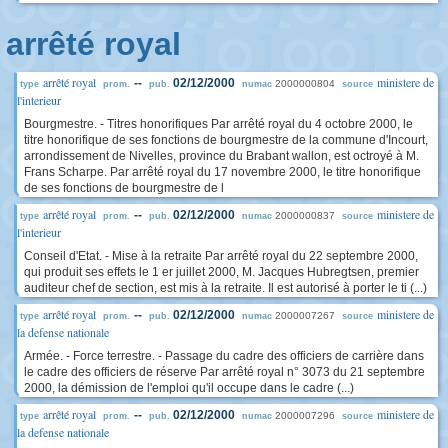
arrêté royal
arrêté royal
ministere de
--
02/12/2000
2000000804
type
prom.
pub.
numac
source
l'interieur
Bourgmestre. - Titres honorifiques Par arrêté royal du 4 octobre 2000, le
titre honorifique de ses fonctions de bourgmestre de la commune d'Incourt,
arrondissement de Nivelles, province du Brabant wallon, est octroyé à M.
Frans Scharpe. Par arrêté royal du 17 novembre 2000, le titre honorifique
de ses fonctions de bourgmestre de l
arrêté royal
ministere de
--
02/12/2000
2000000837
type
prom.
pub.
numac
source
l'interieur
Conseil d'Etat. - Mise à la retraite Par arrêté royal du 22 septembre 2000,
qui produit ses effets le 1 er juillet 2000, M. Jacques Hubregtsen, premier
auditeur chef de section, est mis à la retraite. Il est autorisé à porter le ti (...)
arrêté royal
ministere de
--
02/12/2000
2000007267
type
prom.
pub.
numac
source
la defense nationale
Armée. - Force terrestre. - Passage du cadre des officiers de carrière dans
le cadre des officiers de réserve Par arrêté royal n° 3073 du 21 septembre
2000, la démission de l'emploi qu'il occupe dans le cadre (...)
arrêté royal
ministere de
--
02/12/2000
2000007296
type
prom.
pub.
numac
source
la defense nationale