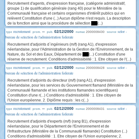
Recrutement d'agents, d'expression française, (catégorie administratif,
groupe 1) de qualification générale (rang 40) pour le Ministère de la
Communauté française et certains organismes d'intérêt publics qui en
relèvent Constitution d'une (...) Aucun diplôme n'est requis. La description
de la fonction ainsi que la procédure de sélection
****
(...)
recrutement
selor -
--
02/12/2000
2000008430
type
prom.
pub.
numac
source
bureau de selection de l'administration federale
Recrutement d'adjoints d`ingénieurs (m/f) (rang A1), d'expression
néerlandaise, pour l'Administration de la Gestion de l'Environnement, de la
Nature, du Sol et des Eaux, Département de
****
(...) Constitution d'une
réserve de recrutement. Conditions d'admissibilité : 1. Etre citoyen de l'(...)
recrutement
selor -
--
02/12/2000
2000008428
type
prom.
pub.
numac
source
bureau de selection de l'administration federale
Recrutement d'adjoints du directeur (m/f) (rang A1), d'expression
néerlandaise, pour les services du Gouvernement flamand (Ministère de la
Communauté flamande et les institutions flamandes scientifiques)
Constitution d'une r(...) Conditions d'admissibilité : 1. Etre citoyen de
l'Union européenne. 2. Diplôme requis : les c(...)
recrutement
selor -
--
02/12/2000
2000008431
type
prom.
pub.
numac
source
bureau de selection de l'administration federale
Recrutement d'adjoints d'experts (m/f) (rang B1), d'expression
néerlandaise, pour le Département de l'Environnement et de
l'Infrastructure (Ministère de la Communauté flamande) Constitution (...)
Conditions d'admissibilité : 1. Etre citoyen de l'Union européenne; 2.