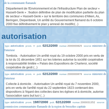
de la communaute flamande
Département de l'Environnement et de l'Infrastructure Plan de secteur «
Hasselt-Genk » : fixation définitive de plan de modification partielle du plan
de secteur « Hasselt-Genk » sur le territoire des communes d'Alken, As,
Beringen, Diepenbeek, Un arrêté du Gouvernement flamand du 6 octobre
2000 fixe définitivement le plan y annexé de modific(...)
autorisation
autorisation
ministere de
--
02/12/2000
2000000825
type
prom.
pub.
numac
source
l'interieur
Tombola. - Autorisation Un arrêté royal du 19 octobre 2000 pris en vertu de
la loi du 31 décembre 1851 sur les loteries autorise la société coopérative
à responsabilité limitée « Palais des Expositions de Charleroi, société
coopérative de gesti (...)
autorisation
ministere de
--
02/12/2000
2000000879
type
prom.
pub.
numac
source
l'interieur
Collecte à domicile. - Autorisation Un arrêté royal du 7 novembre 2000,
pris en vertu de l'arrêté royal du 22 septembre 1823 contenant des
dispositions à l'égard des collectes dans les églises et à domicile, autorise
l'association sans but lucr (...)
autorisation
19/07/2000
02/12/2000
2000031352
type
prom.
pub.
numac
source
commission communautaire flamande de la region de bruxelles-capitale