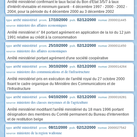
Arrêté ministériel confirmant le taux facial du Bon d'Etat 3/5/7 à taux
d'intérêt révisable et minimum garanti - 4 décembre 1997 - 2000 - 2002 -
2004, pour la période du 4 décembre 2000 au 3 décembre 2002
arrêté ministériel
17/10/2000
02/12/2000
2000011445
type
prom.
pub.
numac
ministere des affaires economiques
source
Arrêté ministériel n° 84 portant agrément en application de la loi du 12 juin
1991 relative au crédit à la consommation
arrêté ministériel
25/10/2000
02/12/2000
2000011450
type
prom.
pub.
numac
ministere des affaires economiques
source
Arrêté ministériel portant agrément d'une société coopérative
arrêté ministériel
30/10/2000
02/12/2000
2000014264
type
prom.
pub.
numac
ministere des communications et de l'infrastructure
source
Arrêté ministériel pris en exécution de l'arrêté royal du 27 octobre 2000
fixant le cadre organique du Ministère des Communications et de
l'Infrastructure
arrêté ministériel
04/10/2000
02/12/2000
2000016281
type
prom.
pub.
numac
ministere des classes moyennes et de l'agriculture
source
Arrêté ministériel modifiant l'arrêté ministériel du 18 mars 1996 portant
désignation des membres du Comité permanent du Bureau d'intervention
et de restitution belge
arrêté ministériel
08/11/2000
02/12/2000
2000027542
type
prom.
pub.
numac
ministere de la region wallonne
source