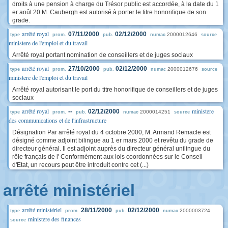
droits à une pension à charge du Trésor public est accordée, à la date du 1
er août 20 M. Caubergh est autorisé à porter le titre honorifique de son
grade.
arrêté royal
07/11/2000
02/12/2000
2000012646
type
prom.
pub.
numac
source
ministere de l'emploi et du travail
Arrêté royal portant nomination de conseillers et de juges sociaux
arrêté royal
27/10/2000
02/12/2000
2000012676
type
prom.
pub.
numac
source
ministere de l'emploi et du travail
Arrêté royal autorisant le port du titre honorifique de conseillers et de juges
sociaux
arrêté royal
ministere
--
02/12/2000
2000014251
type
prom.
pub.
numac
source
des communications et de l'infrastructure
Désignation Par arrêté royal du 4 octobre 2000, M. Armand Remacle est
désigné comme adjoint bilingue au 1 er mars 2000 et revêtu du grade de
directeur général. Il est adjoint auprès du directeur général unilingue du
rôle français de l' Conformément aux lois coordonnées sur le Conseil
d'Etat, un recours peut être introduit contre cet (...)
arrêté ministériel
arrêté ministériel
28/11/2000
02/12/2000
2000003724
type
prom.
pub.
numac
ministere des finances
source