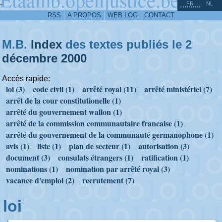
^
-
FR
NL
RSS
A PROPOS
WEB LOG
CONTACT
M.B.
Index
des textes publiés le 2
décembre
2000
Accès rapide:
loi (3)
code civil (1)
arrêté royal (11)
arrêté ministériel (7)
arrêt de la cour constitutionelle (1)
arrêté du gouvernement wallon (1)
arrêté de la commission communautaire francaise (1)
arrêté du gouvernement de la communauté germanophone (1)
avis (1)
liste (1)
plan de secteur (1)
autorisation (3)
document (3)
consulats étrangers (1)
ratification (1)
nominations (1)
nomination par arrêté royal (3)
vacance d'emploi (2)
recrutement (7)
loi