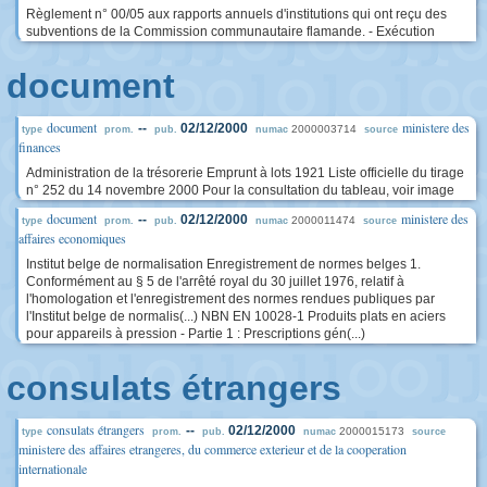
Règlement n° 00/05 aux rapports annuels d'institutions qui ont reçu des
subventions de la Commission communautaire flamande. - Exécution
document
document
ministere des
--
02/12/2000
2000003714
type
prom.
pub.
numac
source
finances
Administration de la trésorerie Emprunt à lots 1921 Liste officielle du tirage
n° 252 du 14 novembre 2000 Pour la consultation du tableau, voir image
document
ministere des
--
02/12/2000
2000011474
type
prom.
pub.
numac
source
affaires economiques
Institut belge de normalisation Enregistrement de normes belges 1.
Conformément au § 5 de l'arrêté royal du 30 juillet 1976, relatif à
l'homologation et l'enregistrement des normes rendues publiques par
l'Institut belge de normalis(...) NBN EN 10028-1 Produits plats en aciers
pour appareils à pression - Partie 1 : Prescriptions gén(...)
consulats étrangers
consulats étrangers
--
02/12/2000
2000015173
type
prom.
pub.
numac
source
ministere des affaires etrangeres, du commerce exterieur et de la cooperation
internationale