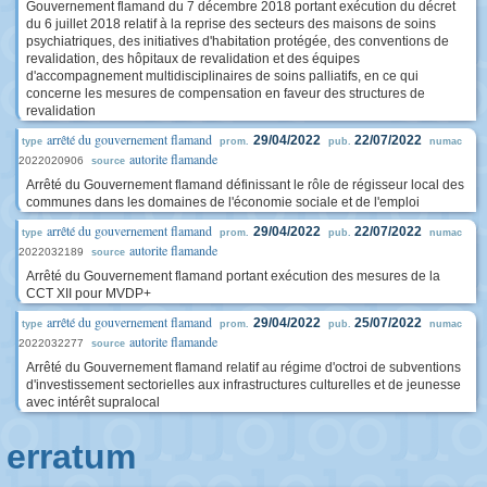
Gouvernement flamand du 7 décembre 2018 portant exécution du décret
du 6 juillet 2018 relatif à la reprise des secteurs des maisons de soins
psychiatriques, des initiatives d'habitation protégée, des conventions de
revalidation, des hôpitaux de revalidation et des équipes
d'accompagnement multidisciplinaires de soins palliatifs, en ce qui
concerne les mesures de compensation en faveur des structures de
revalidation
arrêté du gouvernement flamand
29/04/2022
22/07/2022
type
prom.
pub.
numac
autorite flamande
2022020906
source
Arrêté du Gouvernement flamand définissant le rôle de régisseur local des
communes dans les domaines de l'économie sociale et de l'emploi
arrêté du gouvernement flamand
29/04/2022
22/07/2022
type
prom.
pub.
numac
autorite flamande
2022032189
source
Arrêté du Gouvernement flamand portant exécution des mesures de la
CCT XII pour MVDP+
arrêté du gouvernement flamand
29/04/2022
25/07/2022
type
prom.
pub.
numac
autorite flamande
2022032277
source
Arrêté du Gouvernement flamand relatif au régime d'octroi de subventions
d'investissement sectorielles aux infrastructures culturelles et de jeunesse
avec intérêt supralocal
erratum