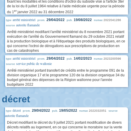
fixant les modalités et les conditions d'octroi du subside visé à l'article 3ter
de la loi du 8 juillet 1964 relative à l'aide médicale urgente pour la période
er
du 1
janvier 2022 au 31 décembre 2022
arrêté ministériel
29/04/2022
19/08/2022
2022041286
type
prom.
pub.
numac
autorite flamande
source
Arrêté ministériel modifiant l'arrêté ministériel du 8 novembre 2021 portant
exécution de l'arrêté du Gouvernement flamand du 29 octobre 2021 relatif
à la production biologique et à l'étiquetage des produits biologiques, en ce
qui concerne l'octroi de dérogations aux prescriptions de production en
cas de catastrophes
arrêté ministériel
29/04/2022
14/02/2023
2023200596
type
prom.
pub.
numac
service public de wallonie
source
Arrêté ministériel portant transfert de crédits entre le programme 091 de la
division organique 17 et le programme 120 de la division organique 34 du
budget général des dépenses de la Région wallonne pour l'année
budgétaire 2022
décret
décret
29/04/2022
19/05/2022
2022032051
type
prom.
pub.
numac
source
autorite flamande
Décret modifiant le décret du 9 juillet 2021 portant modification de divers
décrets relatifs au logement, en ce qui concerne le moratoire sur la vente