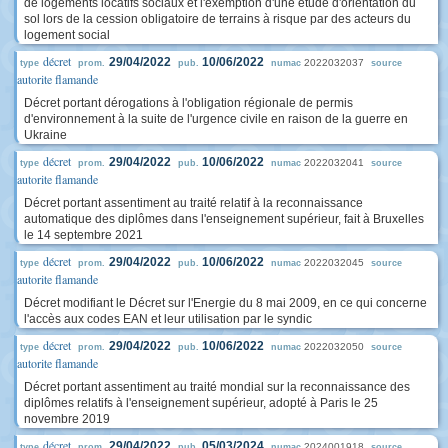
de logements locatifs sociaux et l'exemption d'une étude d'orientation du
sol lors de la cession obligatoire de terrains à risque par des acteurs du
logement social
décret
29/04/2022
10/06/2022
2022032037
type
prom.
pub.
numac
source
autorite flamande
Décret portant dérogations à l'obligation régionale de permis
d'environnement à la suite de l'urgence civile en raison de la guerre en
Ukraine
décret
29/04/2022
10/06/2022
2022032041
type
prom.
pub.
numac
source
autorite flamande
Décret portant assentiment au traité relatif à la reconnaissance
automatique des diplômes dans l'enseignement supérieur, fait à Bruxelles
le 14 septembre 2021
décret
29/04/2022
10/06/2022
2022032045
type
prom.
pub.
numac
source
autorite flamande
Décret modifiant le Décret sur l'Energie du 8 mai 2009, en ce qui concerne
l'accès aux codes EAN et leur utilisation par le syndic
décret
29/04/2022
10/06/2022
2022032050
type
prom.
pub.
numac
source
autorite flamande
Décret portant assentiment au traité mondial sur la reconnaissance des
diplômes relatifs à l'enseignement supérieur, adopté à Paris le 25
novembre 2019
décret
29/04/2022
05/03/2024
2024001918
type
prom.
pub.
numac
source