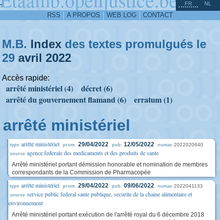
^
-
FR
NL
RSS
A PROPOS
WEB LOG
CONTACT
M.B.
Index
des textes promulgués le
29
avril
2022
Accès rapide:
arrêté ministériel (4)
décret (6)
arrêté du gouvernement flamand (6)
erratum (1)
arrêté ministériel
arrêté ministériel
29/04/2022
12/05/2022
2022020640
type
prom.
pub.
numac
agence federale des medicaments et des produits de sante
source
Arrêté ministériel portant démission honorable et nomination de membres
correspondants de la Commission de Pharmacopée
arrêté ministériel
29/04/2022
09/06/2022
2022041133
type
prom.
pub.
numac
service public federal sante publique, securite de la chaine alimentaire et
source
environnement
Arrêté ministériel portant exécution de l'arrêté royal du 6 décembre 2018