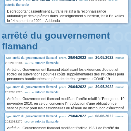
autorite flamande
Décret portant assentiment au traité relatif à la reconnaissance
automatique des diplômes dans l'enseignement supérieur, fait à Bruxelles
le 14 septembre 2021. - Addenda
arrêté du gouvernement
flamand
arrêté du gouvernement flamand
29/04/2022
20/05/2022
type
prom.
pub.
numac
autorite flamande
2022032184
source
Arrêté du Gouvernement flamand établissant les exigences d'output et
l'octroi de subventions pour les coûts supplémentaires des structures pour
personnes handicapées en période de résurgence du COVID-19
arrêté du gouvernement flamand
29/04/2022
30/05/2022
type
prom.
pub.
numac
autorite flamande
2022041225
source
Arrêté du Gouvernement flamand modifiant l'arrêté relatif à l'Energie du 19
novembre 2010, en ce qui concerne l'introduction d'une obligation de
service public pour les gestionnaires du réseau de distribution d'électricité
arrêté du gouvernement flamand
29/04/2022
08/06/2022
type
prom.
pub.
numac
autorite flamande
2022032276
source
Arrêté du Gouvernement flamand modifiant l'article 193/1 de l'arrêté du