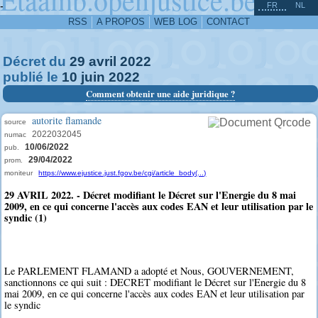
^
-
FR
NL
RSS
A PROPOS
WEB LOG
CONTACT
Décret du
29
avril
2022
publié le
10
juin
2022
Comment obtenir une aide juridique ?
autorite flamande
source
2022032045
numac
10/06/2022
pub.
29/04/2022
prom.
moniteur
https://www.ejustice.just.fgov.be/cgi/article_body(...)
29 AVRIL 2022. - Décret modifiant le Décret sur l'Energie du 8 mai
2009, en ce qui concerne l'accès aux codes EAN et leur utilisation par le
syndic (1)
Le PARLEMENT FLAMAND a adopté et Nous, GOUVERNEMENT,
sanctionnons ce qui suit : DECRET modifiant le Décret sur l'Energie du 8
mai 2009, en ce qui concerne l'accès aux codes EAN et leur utilisation par
le syndic