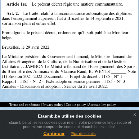
Article 1er.
Le présent décret règle une matière communautaire.
Art. 2.
Le traité relatif à la reconnaissance automatique des diplômes
dans l'enseignement supérieur, fait à Bruxelles le 14 septembre 2021,
sortira son plein et entier effet.
Promulguons le présent décret, ordonnons qu'il soit publié au Moniteur
belge.
Bruxelles, le 29 avril 2022.
Le Ministre-président du Gouvernement flamand, le Ministre flamand des
Affaires étrangères, de la Culture, de la Numérisation et de la Gestion
facilitaire, J. JAMBON Le Ministre flamand de l'Enseignement, des Sports,
du Bien-Etre des Animaux et du Vlaamse Rand, B. WEYTS _______ Note
(1) Session 2021-2022 Documents : - Projet de décret : 1185 - N° 1 -
Rapport : 1185 - N° 2 - Texte adopté en séance plénière : 1185 - N° 3
Annales - Discussion et adoption : Séance du 27 avril 2022.
Terms and conditions
|
Privacy policy
|
Cookie policy
|
Accessibility policy
x
Etaamb.be utilise des cookies
Etaamb.be utilise les cookies pour retenir votre préférence linguistique et
pour mieux comprendre comment etaamb.be est utilisé.
Continuer
Plus de details