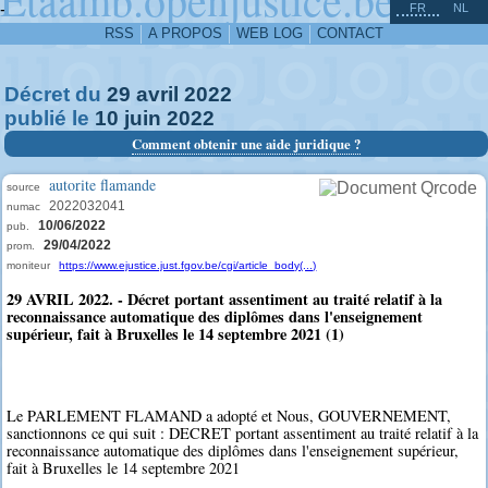
^
-
FR
NL
RSS
A PROPOS
WEB LOG
CONTACT
Décret du
29
avril
2022
publié le
10
juin
2022
Comment obtenir une aide juridique ?
autorite flamande
source
2022032041
numac
10/06/2022
pub.
29/04/2022
prom.
moniteur
https://www.ejustice.just.fgov.be/cgi/article_body(...)
29 AVRIL 2022. - Décret portant assentiment au traité relatif à la
reconnaissance automatique des diplômes dans l'enseignement
supérieur, fait à Bruxelles le 14 septembre 2021 (1)
Le PARLEMENT FLAMAND a adopté et Nous, GOUVERNEMENT,
sanctionnons ce qui suit : DECRET portant assentiment au traité relatif à la
reconnaissance automatique des diplômes dans l'enseignement supérieur,
fait à Bruxelles le 14 septembre 2021