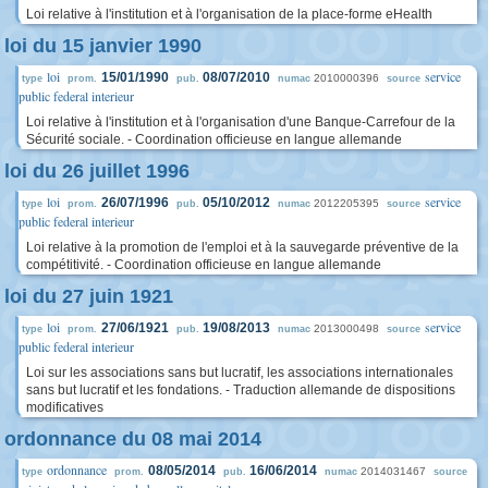
Loi relative à l'institution et à l'organisation de la place-forme eHealth
loi du 15 janvier 1990
loi
service
15/01/1990
08/07/2010
2010000396
type
prom.
pub.
numac
source
public federal interieur
Loi relative à l'institution et à l'organisation d'une Banque-Carrefour de la
Sécurité sociale. - Coordination officieuse en langue allemande
loi du 26 juillet 1996
loi
service
26/07/1996
05/10/2012
2012205395
type
prom.
pub.
numac
source
public federal interieur
Loi relative à la promotion de l'emploi et à la sauvegarde préventive de la
compétitivité. - Coordination officieuse en langue allemande
loi du 27 juin 1921
loi
service
27/06/1921
19/08/2013
2013000498
type
prom.
pub.
numac
source
public federal interieur
Loi sur les associations sans but lucratif, les associations internationales
sans but lucratif et les fondations. - Traduction allemande de dispositions
modificatives
ordonnance du 08 mai 2014
ordonnance
08/05/2014
16/06/2014
2014031467
type
prom.
pub.
numac
source