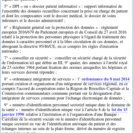
5° « DPI » ou « dossier patient informatisé » : support informatisé de
l'ensemble des données recueillies concernant la prise en charge du patient
et dont les composantes sont le dossier médical, le dossier de soins
infirmiers et le dossier administratif ;
6° « Règlement général sur la protection des données » : règlement
européen 2016/679 du Parlement européen et du Conseil du 27 avril 2016
relatif à la protection des personnes physiques à l'égard du traitement des
données à caractère personnel et à la libre circulation de ces données, et
abrogeant la directive 95/46/CE, en ce compris les règles d'exécution
nationales ;
7° « conseiller en sécurité » : conseiller en sécurité chargé de la sécurité
de l'information tel que défini au III, 9° quater, des annexes à l'arrêté royal
du 23 octobre 1964 portant fixation des normes auxquelles les hôpitaux et
leurs services doivent répondre ;
ordonnance du 8 mai 2014
8° « ordonnance intégrateur de services » : l'
portant création et organisation d'un intégrateur de services régional, en ce
compris l'accord de coopération entre la Région de Bruxelles-Capitale et la
Commission communautaire commune portant sur la désignation d'un
intégrateur de services commun pour l'échange électronique de données ;
9° « numéro d'identification personnel sectoriel unique dans le domaine de
loi du 15
la santé » : numéro d'identification unique visé à l'article 8 de la
janvier 1990
relative à l'institution et à l'organisation d'une Banque -
Carrefour de la sécurité sociale ou le numéro d'identification personnel
unique sectoriel en vue de l'identification univoque du patient et des
échanges internes au sein de la plate-forme, dérivé du numéro de registre