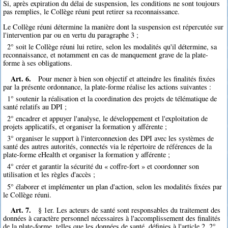
Si, après expiration du délai de suspension, les conditions ne sont toujours
pas remplies, le Collège réuni peut retirer sa reconnaissance.
Le Collège réuni détermine la manière dont la suspension est répercutée sur
l'intervention par ou en vertu du paragraphe 3 ;
2° soit le Collège réuni lui retire, selon les modalités qu'il détermine, sa
reconnaissance, et notamment en cas de manquement grave de la plate-
forme à ses obligations.
Art. 6.
Pour mener à bien son objectif et atteindre les finalités fixées
par la présente ordonnance, la plate-forme réalise les actions suivantes :
1° soutenir la réalisation et la coordination des projets de télématique de
santé relatifs au DPI ;
2° encadrer et appuyer l'analyse, le développement et l'exploitation de
projets applicatifs, et organiser la formation y afférente ;
3° organiser le support à l'interconnexion des DPI avec les systèmes de
santé des autres autorités, connectés via le répertoire de références de la
plate-forme eHealth et organiser la formation y afférente ;
4° créer et garantir la sécurité du « coffre-fort » et coordonner son
utilisation et les règles d'accès ;
5° élaborer et implémenter un plan d'action, selon les modalités fixées par
le Collège réuni.
Art. 7.
§ 1er. Les acteurs de santé sont responsables du traitement des
données à caractère personnel nécessaires à l'accomplissement des finalités
de la plate-forme, telles que les données de santé, définies à l'article 2, 2°,