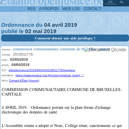
^
-
FR
NL
RSS
A PROPOS
WEB LOG
CONTACT
Ordonnance du
04
avril
2019
publié le
02
mai
2019
Comment obtenir une aide juridique ?
commission communautaire commune de bruxelles-capitale
source
2019011778
numac
02/05/2019
pub.
04/04/2019
prom.
ELI
eli/ordonnance/2019/04/04/2019011778/moniteur
moniteur
https://www.ejustice.just.fgov.be/cgi/article_body(...)
liens
Conseil d'État (chrono)
COMMISSION COMMUNAUTAIRE COMMUNE DE BRUXELLES-
CAPITALE
4 AVRIL 2019. - Ordonnance portant sur la plate-forme d'échange
électronique des données de santé
L'Assemblée réunie a adopté et Nous, Collège réuni, sanctionnons ce qui