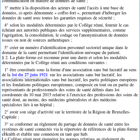
communication en matière de données de santé ;
3° mettre à la disposition des acteurs de santé l'accès à une base de
données, ci-après dénommée « coffre-fort », permettant d'héberger les
données de santé avec toutes les garanties requises de sécurité ;
4° selon les modalités déterminées par le Collège réuni, fournir le cas
échéant aux autorités publiques des services supplémentaires, comme
l'agrégation, la consolidation, le codage ou l'anonymisation de données
issues ou non de sources authentiques ;
5° créer un numéro d'identification personnel sectoriel unique dans le
domaine de la santé permettant l'identification univoque du patient.
§ 2. La plate-forme est reconnue pour une durée et selon les modalités
déterminées par le Collège réuni aux conditions suivantes :
1° être constituée sous la forme d'une association sans but lucratif au sens
loi du 27 juin 1921
de la
sur les associations sans but lucratif, les
associations internationales sans but lucratif, les partis politiques européens
et les fondations politiques européennes, composée en tout ou en partie de
représentants de professionnels des soins de santé définis dans loi
coordonnée du 10 mai 2015 relative à l'exercice des professions des soins de
santé dont, au moins, des médecins généralistes et des médecins
spécialistes liés à un hôpital ;
2° avoir son siège d'activité sur le territoire de la Région de Bruxelles-
Capitale ;
3° se conformer au règlement du partage de données de santé entre les
systèmes de santé connectés via le répertoire de références de la plate-forme
eHealth et établir une connexion en tant que hub.
Le Collège réuni peut énumérer les normes relatives au règlement du