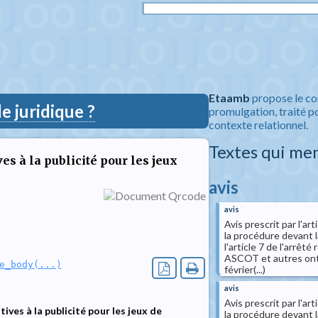
Etaamb
propose le co
 juridique ?
promulgation, traité po
contexte relationnel.
Textes qui me
es à la publicité pour les jeux
avis
avis
Avis prescrit par l'a
la procédure devant l
l'article 7 de l'arrê
ASCOT et autres ont s
e_body(...)
février(...)
avis
Avis prescrit par l'a
ives à la publicité pour les jeux de
la procédure devant l