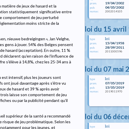
19/04/2002
prom.
n matière de jeux de hasard et la
04/05/2002
pub.
ation statistiquement significative entre
2002014105
numac
x de comportement de jeu perturbé
réglementation moins stricte de la
loi du 15 avri
n, nieuwe bedreigingen », Jan Velghe,
loi
type
15/04/1958
prom.
les gens à jouer. 54% des Belges pensent
28/09/2011
pub.
 de hasard (acceptation). En outre, 11 %
2011000596
numac
d déclarent qu'en raison de l'influence de
iffre s'élève à 14,8%, chez les 25-34 ans à
loi du 07 mai 
st intensif, plus les joueurs sont
loi
type
fs ont joué davantage après s'être vu
07/05/2019
prom.
15/05/2019
pub.
jeux de hasard et 39 % après avoir
2019011970
numac
r trois laisse son comportement de jeu
fiches ou par la publicité pendant qu'il
loi du 06 déc
nseil supérieur de la santé a recommandé
 le risque de jeu problématique. Selon les
loi
type
é, notamment pour les jeunes, et