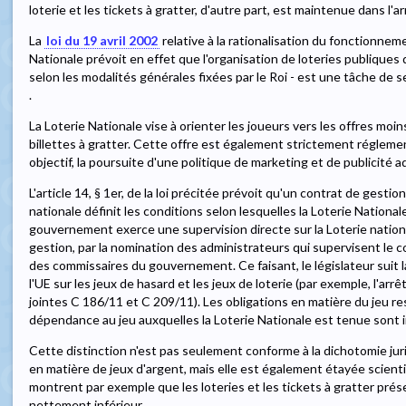
loterie et les tickets à gratter, d'autre part, est maintenue dans l'ar
La
loi du 19 avril 2002
relative à la rationalisation du fonctionneme
Nationale prévoit en effet que l'organisation de loteries publiques 
selon les modalités générales fixées par le Roi - est une tâche de servi
.
La Loterie Nationale vise à orienter les joueurs vers les offres moi
billettes à gratter. Cette offre est également strictement réglem
objectif, la poursuite d'une politique de marketing et de publicité a
L'article 14, § 1er, de la loi précitée prévoit qu'un contrat de gestion
nationale définit les conditions selon lesquelles la Loterie National
gouvernement exerce une supervision directe sur la Loterie nationa
gestion, par la nomination des administrateurs qui supervisent le c
des commissaires du gouvernement. Ce faisant, le législateur suit l
l'UE sur les jeux de hasard et les jeux de loterie (par exemple, l'arrê
jointes C 186/11 et C 209/11). Les obligations en matière du jeu r
dépendance au jeu auxquelles la Loterie Nationale est tenue sont i
Cette distinction n'est pas seulement conforme à la dichotomie juri
en matière de jeux d'argent, mais elle est également étayée scient
montrent par exemple que les loteries et les tickets à gratter pr
nettement inférieur.