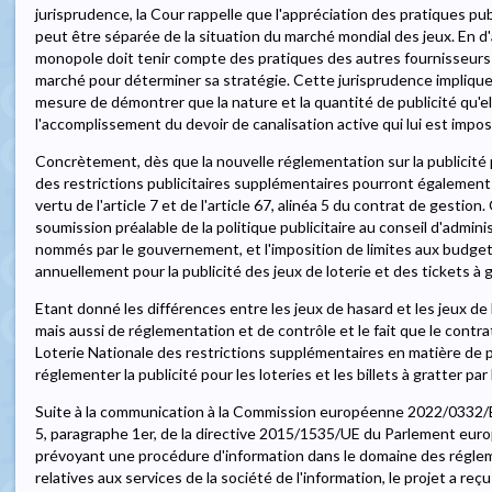
jurisprudence, la Cour rappelle que l'appréciation des pratiques p
peut être séparée de la situation du marché mondial des jeux. En d
monopole doit tenir compte des pratiques des autres fournisseurs 
marché pour déterminer sa stratégie. Cette jurisprudence implique 
mesure de démontrer que la nature et la quantité de publicité qu'el
l'accomplissement du devoir de canalisation active qui lui est impos
Concrètement, dès que la nouvelle réglementation sur la publicité p
des restrictions publicitaires supplémentaires pourront également 
vertu de l'article 7 et de l'article 67, alinéa 5 du contrat de gestion
soumission préalable de la politique publicitaire au conseil d'admi
nommés par le gouvernement, et l'imposition de limites aux budget
annuellement pour la publicité des jeux de loterie et des tickets à g
Etant donné les différences entre les jeux de hasard et les jeux de
mais aussi de réglementation et de contrôle et le fait que le contr
Loterie Nationale des restrictions supplémentaires en matière de pub
réglementer la publicité pour les loteries et les billets à gratter par
Suite à la communication à la Commission européenne 2022/0332/B, l
5, paragraphe 1er, de la directive 2015/1535/UE du Parlement eu
prévoyant une procédure d'information dans le domaine des régle
relatives aux services de la société de l'information, le projet a reç