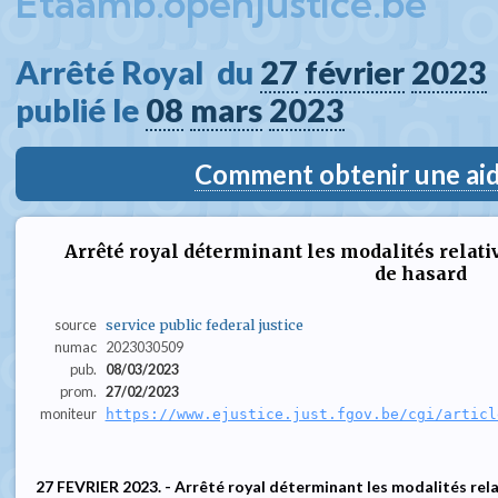
Etaamb.openjustice.be
Arrêté Royal  du 
27
février
2023
publié le 
08
mars
2023
Comment obtenir une aide
Arrêté royal déterminant les modalités relativ
de hasard
source
service public federal justice
numac
2023030509
pub.
08/03/2023
prom.
27/02/2023
moniteur
https://www.ejustice.just.fgov.be/cgi/articl
27 FEVRIER 2023. - Arrêté royal déterminant les modalités relat