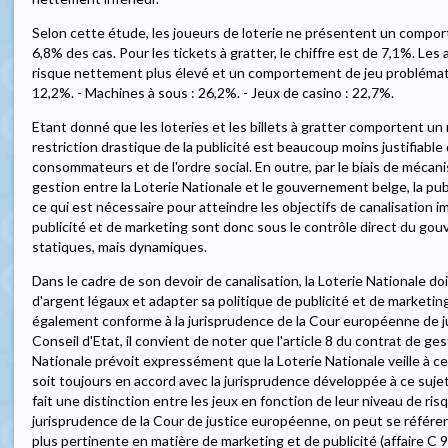
Selon cette étude, les joueurs de loterie ne présentent un compo
6,8% des cas. Pour les tickets à gratter, le chiffre est de 7,1%. Le
risque nettement plus élevé et un comportement de jeu problématiqu
12,2%. - Machines à sous : 26,2%. - Jeux de casino : 22,7%.
Etant donné que les loteries et les billets à gratter comportent 
restriction drastique de la publicité est beaucoup moins justifiable
consommateurs et de l'ordre social. En outre, par le biais de mécan
gestion entre la Loterie Nationale et le gouvernement belge, la publ
ce qui est nécessaire pour atteindre les objectifs de canalisation 
publicité et de marketing sont donc sous le contrôle direct du gou
statiques, mais dynamiques.
Dans le cadre de son devoir de canalisation, la Loterie Nationale d
d'argent légaux et adapter sa politique de publicité et de marketi
également conforme à la jurisprudence de la Cour européenne de jus
Conseil d'Etat, il convient de noter que l'article 8 du contrat de ges
Nationale prévoit expressément que la Loterie Nationale veille à ce
soit toujours en accord avec la jurisprudence développée à ce sujet 
fait une distinction entre les jeux en fonction de leur niveau de ris
jurisprudence de la Cour de justice européenne, on peut se référer à
plus pertinente en matière de marketing et de publicité (affaire C