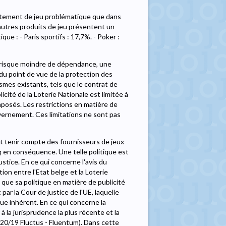
rtement de jeu problématique que dans
s autres produits de jeu présentent un
e : - Paris sportifs : 17,7%. - Poker :
un risque moindre de dépendance, une
 du point de vue de la protection des
ismes existants, tels que le contrat de
icité de la Loterie Nationale est limitée à
imposés. Les restrictions en matière de
vernement. Ces limitations ne sont pas
oit tenir compte des fournisseurs de jeux
ng en conséquence. Une telle politique est
tice. En ce qui concerne l'avis du
tion entre l'Etat belge et la Loterie
 que sa politique en matière de publicité
par la Cour de justice de l'UE, laquelle
que inhérent. En ce qui concerne la
 la jurisprudence la plus récente et la
 920/19 Fluctus - Fluentum). Dans cette