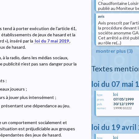
Chaudfontaine Loisirs 
publié au Moniteur bel
avis
Avis prescrit par l'a
la procédure devant l
tend à porter exécution de l'article 61,
sociéte anonyme GAM
es établissements de jeux de hasard et la
Cet arrêté a été publ
d »), inséré par la
loi du 7 mai 2019
,
au rôle re(...)
jeux de hasard.
montrer plus (3)
, à la radio, dans les médias sociaux,
e publicité n'est pas sans danger pour la
Textes mentio
ts :
loi du 07 mai 
veaux joueurs ;
loi
type
urs à jouer plus intensément ;
07/05/1999
prom.
30/12/1999
pub.
rs présentant une dépendance au jeu.
1999010222
numac
omme un comportement socialement et
loi du 19 avri
 situation est préjudiciable aux groupes
 dépendantes des jeux de hasard.
loi
type