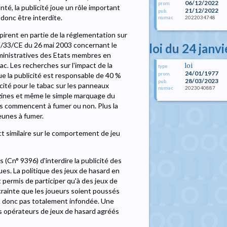
06/12/2022
prom.
nté, la publicité joue un rôle important
21/12/2022
pub.
 donc être interdite.
2022034748
numac
nspirent en partie de la réglementation sur
03/33/CE du 26 mai 2003 concernant le
loi du 24 janv
dministratives des Etats membres en
ac. Les recherches sur l'impact de la
loi
type
24/01/1977
prom.
e la publicité est responsable de 40 %
28/03/2023
pub.
cité pour le tabac sur les panneaux
2023040887
numac
gazines et même le simple marquage du
ns commencent à fumer ou non. Plus la
jeunes à fumer.
ct similaire sur le comportement de jeu
(Cn° 9396) d'interdire la publicité des
ues. La politique des jeux de hasard en
st permis de participer qu'à des jeux de
 crainte que les joueurs soient poussés
'est donc pas totalement infondée. Une
es opérateurs de jeux de hasard agréés