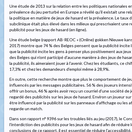
Une étude de 2013 sur la relation entre les politiques nationales e
prévalence du jeu perturbé en Europe a révélé qu'il existait une rel
la politique en matière de jeux de hasard et la prévalence. Le tau
subclinique était plus élevé dans les milieux qui prescrivaient une 
publicité pour les jeux de hasard (en ligne).
Une étude belge (rapport AB-REOC « (Online) gokken Nieuwe kanse
2017) montre que 74 % des Belges pensent que la publicité incite 
que la publicité incite les gens à penser plus positivement aux jeux
des Belges qui n'ont participé d'aucune manière à des jeux de hasar
la publicité, ils aimeraient jouer à l'avenir. Chez les étudiants, ce ch
17,3% et chez les demandeurs d'emploi même à 28,9%.
En outre, cette recherche montre que plus le comportement de jeu e
influencés par les messages publicitaires. 56 % des joueurs intensi
offrir un bonus, 46 % après avoir reçu un courriel d'une société de 
regardé des publicités sur les jeux de hasard. Environ un joueur su
être influencé par la publicité sur les panneaux d'affichage ou les af
regarde un match.
Dans son rapport n° 9396 sur les troubles liés au jeu (2017), le Co
l'interdiction des publicités pour les jeux de hasard afin de réduire
conclusions de ce rapport, il est essentiel de réduire l'accessibilit