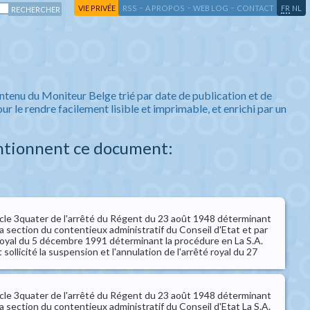
-
-
-
-
VIE PRIVÉE
RSS
A PROPOS
WEB LOG
CONTACT
FR
NL
ntenu du Moniteur Belge trié par date de publication et de
ur le rendre facilement lisible et imprimable, et enrichi par un
ntionnent ce document:
rticle 3quater de l'arrêté du Régent du 23 août 1948 déterminant
a section du contentieux administratif du Conseil d'Etat et par
té royal du 5 décembre 1991 déterminant la procédure en La S.A.
ollicité la suspension et l'annulation de l'arrêté royal du 27
rticle 3quater de l'arrêté du Régent du 23 août 1948 déterminant
a section du contentieux administratif du Conseil d'Etat La S.A.