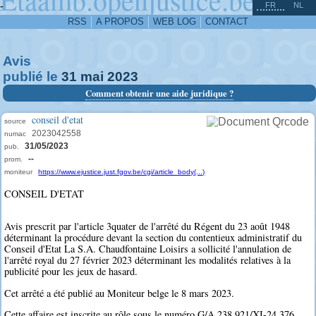
^
-
FR
NL
RSS
A PROPOS
WEB LOG
CONTACT
Avis
publié le
31
mai
2023
Comment obtenir une aide juridique ?
conseil d'etat
source
2023042558
numac
31/05/2023
pub.
--
prom.
moniteur
https://www.ejustice.just.fgov.be/cgi/article_body(...)
CONSEIL D'ETAT
Avis prescrit par l'article 3quater de l'arrêté du Régent du 23 août 1948
déterminant la procédure devant la section du contentieux administratif du
Conseil d'Etat La S.A. Chaudfontaine Loisirs a sollicité l'annulation de
l'arrêté royal du 27 février 2023 déterminant les modalités relatives à la
publicité pour les jeux de hasard.
Cet arrêté a été publié au Moniteur belge le 8 mars 2023.
Cette affaire est inscrite au rôle sous le numéro G/A.238.921/XI-24.376.