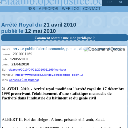
^
-
FR
NL
RSS
A PROPOS
WEB LOG
CONTACT
Arrêté Royal du
21
avril
2010
publié le
12
mai
2010
Comment obtenir une aide juridique ?
service public federal economie, p.m.e., classes moyennes et energie
source
2010011169
numac
12/05/2010
pub.
21/04/2010
prom.
ELI
eli/arrete/2010/04/21/2010011169/moniteur
moniteur
https://www.ejustice.just.fgov.be/cgi/article_body(...)
liens
Conseil d'État (chrono)
21 AVRIL 2010. - Arrêté royal modifiant l'arrêté royal du 17 décembre
1998 prescrivant l'établissement d'une statistique mensuelle de
l'activité dans l'industrie du bâtiment et du génie civil
ALBERT II, Roi des Belges, A tous, présents et à venir, Salut.