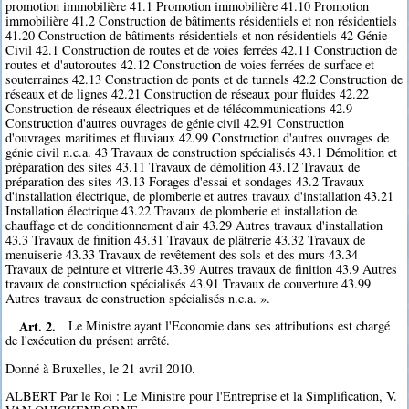
promotion immobilière 41.1 Promotion immobilière 41.10 Promotion
immobilière 41.2 Construction de bâtiments résidentiels et non résidentiels
41.20 Construction de bâtiments résidentiels et non résidentiels 42 Génie
Civil 42.1 Construction de routes et de voies ferrées 42.11 Construction de
routes et d'autoroutes 42.12 Construction de voies ferrées de surface et
souterraines 42.13 Construction de ponts et de tunnels 42.2 Construction de
réseaux et de lignes 42.21 Construction de réseaux pour fluides 42.22
Construction de réseaux électriques et de télécommunications 42.9
Construction d'autres ouvrages de génie civil 42.91 Construction
d'ouvrages maritimes et fluviaux 42.99 Construction d'autres ouvrages de
génie civil n.c.a. 43 Travaux de construction spécialisés 43.1 Démolition et
préparation des sites 43.11 Travaux de démolition 43.12 Travaux de
préparation des sites 43.13 Forages d'essai et sondages 43.2 Travaux
d'installation électrique, de plomberie et autres travaux d'installation 43.21
Installation électrique 43.22 Travaux de plomberie et installation de
chauffage et de conditionnement d'air 43.29 Autres travaux d'installation
43.3 Travaux de finition 43.31 Travaux de plâtrerie 43.32 Travaux de
menuiserie 43.33 Travaux de revêtement des sols et des murs 43.34
Travaux de peinture et vitrerie 43.39 Autres travaux de finition 43.9 Autres
travaux de construction spécialisés 43.91 Travaux de couverture 43.99
Autres travaux de construction spécialisés n.c.a. ».
Art. 2.
Le Ministre ayant l'Economie dans ses attributions est chargé
de l'exécution du présent arrêté.
Donné à Bruxelles, le 21 avril 2010.
ALBERT Par le Roi : Le Ministre pour l'Entreprise et la Simplification, V.