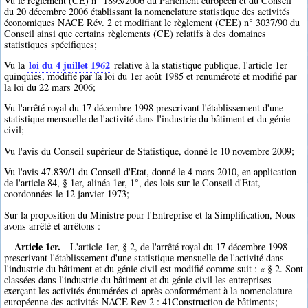
Vu le règlement (CE) n° 1893/2006 du Parlement européen et du Conseil
du 20 décembre 2006 établissant la nomenclature statistique des activités
économiques NACE Rév. 2 et modifiant le règlement (CEE) n° 3037/90 du
Conseil ainsi que certains règlements (CE) relatifs à des domaines
statistiques spécifiques;
loi du 4 juillet 1962
Vu la
relative à la statistique publique, l'article 1er
quinquies, modifié par la loi du 1er août 1985 et renuméroté et modifié par
la loi du 22 mars 2006;
Vu l'arrêté royal du 17 décembre 1998 prescrivant l'établissement d'une
statistique mensuelle de l'activité dans l'industrie du bâtiment et du génie
civil;
Vu l'avis du Conseil supérieur de Statistique, donné le 10 novembre 2009;
Vu l'avis 47.839/1 du Conseil d'Etat, donné le 4 mars 2010, en application
de l'article 84, § 1er, alinéa 1er, 1°, des lois sur le Conseil d'Etat,
coordonnées le 12 janvier 1973;
Sur la proposition du Ministre pour l'Entreprise et la Simplification, Nous
avons arrêté et arrêtons :
Article 1er.
L'article 1er, § 2, de l'arrêté royal du 17 décembre 1998
prescrivant l'établissement d'une statistique mensuelle de l'activité dans
l'industrie du bâtiment et du génie civil est modifié comme suit : « § 2. Sont
classées dans l'industrie du bâtiment et du génie civil les entreprises
exerçant les activités énumérées ci-après conformément à la nomenclature
européenne des activités NACE Rev 2 : 41Construction de bâtiments;