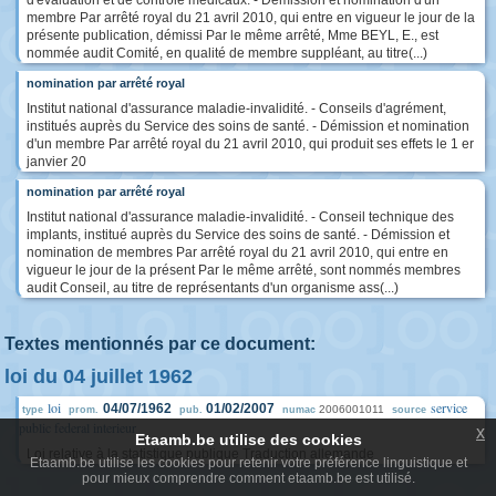
d'évaluation et de contrôle médicaux. - Démission et nomination d'un
membre Par arrêté royal du 21 avril 2010, qui entre en vigueur le jour de la
présente publication, démissi Par le même arrêté, Mme BEYL, E., est
nommée audit Comité, en qualité de membre suppléant, au titre(...)
nomination par arrêté royal
Institut national d'assurance maladie-invalidité. - Conseils d'agrément,
institués auprès du Service des soins de santé. - Démission et nomination
d'un membre Par arrêté royal du 21 avril 2010, qui produit ses effets le 1 er
janvier 20
nomination par arrêté royal
Institut national d'assurance maladie-invalidité. - Conseil technique des
implants, institué auprès du Service des soins de santé. - Démission et
nomination de membres Par arrêté royal du 21 avril 2010, qui entre en
vigueur le jour de la présent Par le même arrêté, sont nommés membres
audit Conseil, au titre de représentants d'un organisme ass(...)
Textes mentionnés par ce document:
loi du 04 juillet 1962
loi
service
04/07/1962
01/02/2007
2006001011
type
prom.
pub.
numac
source
public federal interieur
x
Etaamb.be utilise des cookies
Loi relative à la statistique publique Traduction allemande
Etaamb.be utilise les cookies pour retenir votre préférence linguistique et
pour mieux comprendre comment etaamb.be est utilisé.