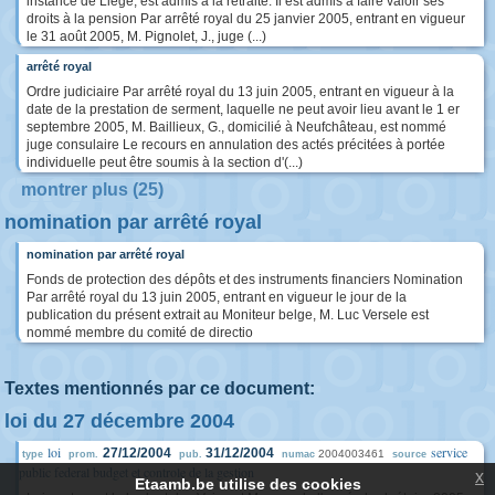
instance de Liège, est admis à la retraite. Il est admis à faire valoir ses
droits à la pension Par arrêté royal du 25 janvier 2005, entrant en vigueur
le 31 août 2005, M. Pignolet, J., juge (...)
arrêté royal
Ordre judiciaire Par arrêté royal du 13 juin 2005, entrant en vigueur à la
date de la prestation de serment, laquelle ne peut avoir lieu avant le 1 er
septembre 2005, M. Baillieux, G., domicilié à Neufchâteau, est nommé
juge consulaire Le recours en annulation des actés précitées à portée
individuelle peut être soumis à la section d'(...)
montrer plus (25)
nomination par arrêté royal
nomination par arrêté royal
Fonds de protection des dépôts et des instruments financiers Nomination
Par arrêté royal du 13 juin 2005, entrant en vigueur le jour de la
publication du présent extrait au Moniteur belge, M. Luc Versele est
nommé membre du comité de directio
Textes mentionnés par ce document:
loi du 27 décembre 2004
loi
service
27/12/2004
31/12/2004
2004003461
type
prom.
pub.
numac
source
public federal budget et controle de la gestion
x
Etaamb.be utilise des cookies