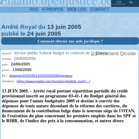
^
-
FR
NL
RSS
A PROPOS
WEB LOG
CONTACT
Arrêté Royal du
13
juin
2005
publié le
24
juin
2005
Comment obtenir une aide juridique ?
service public federal budget et controle de la gestion
source
2005003556
numac
24/06/2005
pub.
13/06/2005
prom.
ELI
eli/arrete/2005/06/13/2005003556/moniteur
moniteur
https://www.ejustice.just.fgov.be/cgi/article_body(...)
13 JUIN 2005. - Arrêté royal portant répartition partielle du crédit
provisionnel inscrit au programme 03-41-1 du Budget général des
dépenses pour l'année budgétaire 2005 et destiné à couvrir des
dépenses de toute nature découlant de la réforme des carrières, du
financement de la contribution belge dans le nouveau siège de l'OTAN,
de l'exécution du plan concernant les premiers emplois dans les SPF et
le BIRB, de l'indice des prix à la consommation, et autres divers