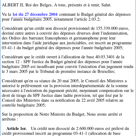
ALBERT II, Roi des Belges, A tous, présents et à venir, Salut.
loi du 27 décembre 2004
Vu la
contenant le Budget général des dépenses
pour l'année budgétaire 2005, notamment l'article 2.03.2;
Considérant qu'un crédit non dissocié provisionnel de 155.339.000 euros,
destiné entre autres à couvrir des dépenses diverses dont l'indemnisation,
des Ordres des barreaux francophones et germanophone pour leur
intervention dans l'aide juridique aux justiciables, est inscrit au programme
03-41-1 du budget général des dépenses pour l'année budgétaire 2005;
Considérant que le crédit ouvert à l'allocation de base 40.03.3401 de la
section 12 - SPF Justice du Budget général des dépenses pour l'année
budgétaire 2005 est insuffisant pour couvrir l'exécution d'un jugement rendu
le 3 mars 2005 par le Tribunal de première instance de Bruxelles;
Considérant qu'en sa séance du 20 mai 2005, le Conseil des Ministres a
autorisé le prélèvement sur la provision interdépartementale de la somme
nécessaire à l'exécution du jugement précité, moyennant compensation sur le
droit de tirage du SPF Justice dans ladite provision, tel que fixé par le
Conseil des Ministres dans sa notification du 22 avril 2005 relative au
contrôle budgétaire 2005;
Sur la proposition de Notre Ministre du Budget, Nous avons arrêté et
arrêtons :
Article 1er.
Un crédit non dissocié de 2.600.000 euros est prélevé du
crédit provisionnel inscrit au programme 03-41-1 (allocation de base