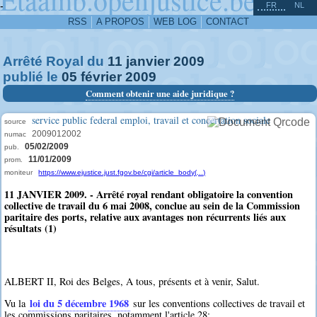
^
-
FR
NL
RSS
A PROPOS
WEB LOG
CONTACT
Arrêté Royal du
11
janvier
2009
publié le
05
février
2009
Comment obtenir une aide juridique ?
service public federal emploi, travail et concertation sociale
source
2009012002
numac
05/02/2009
pub.
11/01/2009
prom.
moniteur
https://www.ejustice.just.fgov.be/cgi/article_body(...)
11 JANVIER 2009. - Arrêté royal rendant obligatoire la convention
collective de travail du 6 mai 2008, conclue au sein de la Commission
paritaire des ports, relative aux avantages non récurrents liés aux
résultats (1)
ALBERT II, Roi des Belges, A tous, présents et à venir, Salut.
loi du 5 décembre 1968
Vu la
sur les conventions collectives de travail et
les commissions paritaires, notamment l'article 28;