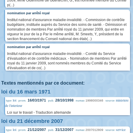
2009, Mme Oldenhove de Guertechin, G., est nommée membre du Comité
p(...)
nomination par arrêté royal
Institut national d'assurance maladie-invalidité. - Commission de contrôle
budgétaire, instituée auprès du Service des soins de santé. - Démission et
nomination de membres Par arrêté royal du 11 janvier 2009, qui entre en
vigueur le jour de la p Par le même arrêté, M. Smeets, Y., président de la
section financement du Conseil national des étab(...)
nomination par arrêté royal
Institut national d'assurance maladie-invalidité. - Comité du Service
d'évaluation et de contrôle médicaux. - Nomination de membres Par arrêté
royal du 11 janvier 2009, sont nommés membres du Comité du Service
d'évaluation et de co(...)
Textes mentionnés par ce document:
loi du 16 mars 1971
loi
ministere
16/03/1971
28/10/1998
1998000346
type
prom.
pub.
numac
source
de l'interieur
Loi sur le travail - Traduction allemande
loi du 21 décembre 2007
loi
service
21/12/2007
31/12/2007
2007012809
type
prom.
pub.
numac
source