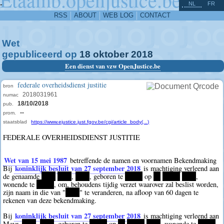
^
-
NL
FR
RSS
ABOUT
WEB LOG
CONTACT
Wet
gepubliceerd op
18
oktober
2018
Een dienst van vzw OpenJustice.be
federale overheidsdienst justitie
bron
2018031961
numac
18/10/2018
pub.
--
prom.
staatsblad
https://www.ejustice.just.fgov.be/cgi/article_body(...)
FEDERALE OVERHEIDSDIENST JUSTITIE
Wet van 15 mei 1987
betreffende de namen en voornamen Bekendmaking
koninklijk besluit van 27 september 2018
Bij
is machtiging verleend aan
de genaamde
****
****
,
****
, geboren te
*****
op
**
*****
****
,
wonende te
*****
, om, behoudens tijdig verzet waarover zal beslist worden,
zijn naam in die van "
****
" te veranderen, na afloop van 60 dagen te
rekenen van deze bekendmaking.
koninklijk besluit van 27 september 2018
Bij
is machtiging verleend aan
Mevr.
****
,
****
, geboren te
*****
op
**
*****
****
, wonende te
*****
,