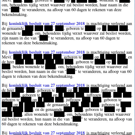
om, behoudens tijdig verzet waarover zal beslist worden, haar naam in die
van "
****
" te veranderen, na afloop van 60 dagen te rekenen van deze
bekendmaking.
koninklijk besluit van 27 september 2018
Bij
is machtiging verleend aan
de genaamde
****
****
****
,
****
, geboren te
*****
op
**
*****
****
,
wonende te
*****
, om, behoudens tijdig verzet waarover zal beslist worden,
zijn naam in die van "
****
" te veranderen, na afloop van 60 dagen te
rekenen van deze bekendmaking.
koninklijk besluit van 27 september 2018
Bij
is machtiging verleend aan
Mevr.
****
****
,
****
****
****
, geboren te
*****
op
**
*****
****
; en
de heer
****
****
,
****
****
****
****
, geboren te
*****
op
**
*****
****
, beiden wonende te
*****
, om, behoudens tijdig verzet waarover zal
beslist worden, hun naam in die van "
****
" te veranderen, na afloop van 60
dagen te rekenen van deze bekendmaking.
koninklijk besluit van 27 september 2018
Bij
is machtiging verleend aan
de heer
****
,
****
, geboren te
*****
op
**
*****
****
, juffrouw
****
,
****
****
, geboren te
*****
op
**
*****
****
, juffrouw
****
,
****
****
,
geboren te
*****
op
**
*****
****
, juffrouw
****
,
****
, geboren te
*****
op
**
*****
****
, de genaamde
****
,
****
****
, geboren te
*****
op
**
*****
****
; en de genaamde
****
,
****
, geboren te
*****
op
**
*****
****
, allen wonende te
*****
, om, behoudens tijdig verzet waarover
zal beslist worden, hun naam in die van "
****
" te veranderen, na afloop van
60 dagen te rekenen van deze bekendmaking.
koninklijk besluit van 27 september 2018
Bij
is machtiging verleend aan