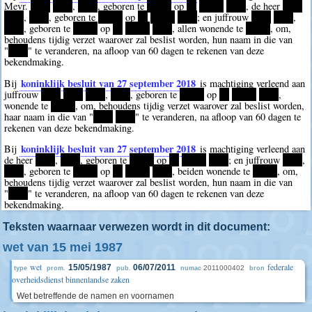
Mevr.
****
****
,
****
, geboren te
*****
op
**
*****
****
, de heer
****
****
,
****
, geboren te
*****
op
**
*****
****
; en juffrouw
****
****
,
****
, geboren te
*****
op
**
*****
****
, allen wonende te
*****
, om,
behoudens tijdig verzet waarover zal beslist worden, hun naam in die van
"
****
" te veranderen, na afloop van 60 dagen te rekenen van deze
bekendmaking.
koninklijk besluit van 27 september 2018
Bij
is machtiging verleend aan
juffrouw
****
****
****
,
****
, geboren te
*****
op
**
*****
****
,
wonende te
*****
, om, behoudens tijdig verzet waarover zal beslist worden,
haar naam in die van "
****
****
" te veranderen, na afloop van 60 dagen te
rekenen van deze bekendmaking.
koninklijk besluit van 27 september 2018
Bij
is machtiging verleend aan
de heer
****
,
****
, geboren te
*****
op
**
*****
****
; en juffrouw
****
,
****
, geboren te
*****
op
**
*****
****
, beiden wonende te
*****
, om,
behoudens tijdig verzet waarover zal beslist worden, hun naam in die van
"
****
" te veranderen, na afloop van 60 dagen te rekenen van deze
bekendmaking.
Teksten waarnaar verwezen wordt in dit document:
wet van 15 mei 1987
wet
federale
15/05/1987
06/07/2011
2011000402
type
prom.
pub.
numac
bron
overheidsdienst binnenlandse zaken
Wet betreffende de namen en voornamen