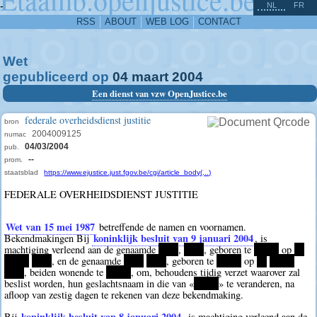
^
-
NL
FR
RSS
ABOUT
WEB LOG
CONTACT
Wet
gepubliceerd op
04
maart
2004
Een dienst van vzw OpenJustice.be
federale overheidsdienst justitie
bron
2004009125
numac
04/03/2004
pub.
--
prom.
staatsblad
https://www.ejustice.just.fgov.be/cgi/article_body(...)
FEDERALE OVERHEIDSDIENST JUSTITIE
Wet van 15 mei 1987
betreffende de namen en voornamen.
koninklijk besluit van 9 januari 2004
Bekendmakingen Bij
, is
machtiging verleend aan de genaamde
****
,
****
, geboren te
*****
op
**
*****
****
, en de genaamde
****
****
, geboren te
*****
op
**
*****
****
, beiden wonende te
*****
, om, behoudens tijdig verzet waarover zal
beslist worden, hun geslachtsnaam in die van «
*****
» te veranderen, na
afloop van zestig dagen te rekenen van deze bekendmaking.
koninklijk besluit van 8 januari 2004
Bij
, is machtiging verleend aan de