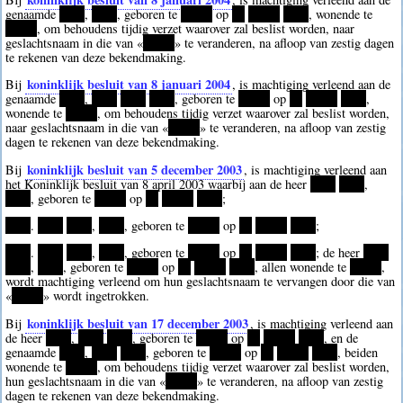
genaamde
****
,
****
, geboren te
*****
op
**
*****
****
, wonende te
*****
, om behoudens tijdig verzet waarover zal beslist worden, naar
geslachtsnaam in die van «
*****
» te veranderen, na afloop van zestig dagen
te rekenen van deze bekendmaking.
koninklijk besluit van 8 januari 2004
Bij
, is machtiging verleend aan de
genaamde
****
,
****
****
****
, geboren te
*****
op
**
*****
****
,
wonende te
*****
, om behoudens tijdig verzet waarover zal beslist worden,
naar geslachtsnaam in die van «
*****
» te veranderen, na afloop van zestig
dagen te rekenen van deze bekendmaking.
koninklijk besluit van 5 december 2003
Bij
, is machtiging verleend aan
het Koninklijk besluit van 8 april 2003 waarbij aan de heer
****
****
,
****
, geboren te
*****
op
**
*****
****
;
****
.
****
****
,
****
, geboren te
*****
op
**
*****
****
;
****
.
****
****
,
****
, geboren te
*****
op
**
*****
****
; de heer
****
****
,
****
, geboren te
*****
op
**
*****
****
, allen wonende te
*****
,
wordt machtiging verleend om hun geslachtsnaam te vervangen door die van
«
*****
» wordt ingetrokken.
koninklijk besluit van 17 december 2003
Bij
, is machtiging verleend aan
de heer
****
,
****
****
, geboren te
*****
op
**
*****
****
, en de
genaamde
****
,
****
****
, geboren te
*****
op
**
*****
****
, beiden
wonende te
*****
, om behoudens tijdig verzet waarover zal beslist worden,
hun geslachtsnaam in die van «
*****
» te veranderen, na afloop van zestig
dagen te rekenen van deze bekendmaking.