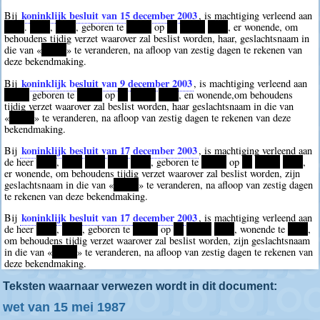
koninklijk besluit van 15 december 2003
Bij
, is machtiging verleend aan
****
.
****
,
****
, geboren te
*****
op
**
*****
****
, er wonende, om
behoudens tijdig verzet waarover zal beslist worden, haar, geslachtsnaam in
die van «
*****
» te veranderen, na afloop van zestig dagen te rekenen van
deze bekendmaking.
koninklijk besluit van 9 december 2003
Bij
, is machtiging verleend aan
*****
geboren te
*****
op
**
*****
****
, en wonende,om behoudens
tijdig verzet waarover zal beslist worden, haar geslachtsnaam in die van
«
*****
» te veranderen, na afloop van zestig dagen te rekenen van deze
bekendmaking.
koninklijk besluit van 17 december 2003
Bij
, is machtiging verleend aan
de heer
****
,
****
****
****
****
, geboren te
*****
op
**
*****
****
,
er wonende, om behoudens tijdig verzet waarover zal beslist worden, zijn
geslachtsnaam in die van «
*****
» te veranderen, na afloop van zestig dagen
te rekenen van deze bekendmaking.
koninklijk besluit van 17 december 2003
Bij
, is machtiging verleend aan
de heer
****
,
****
, geboren te
*****
op
**
*****
****
, wonende te
****
,
om behoudens tijdig verzet waarover zal beslist worden, zijn geslachtsnaam
in die van «
*****
» te veranderen, na afloop van zestig dagen te rekenen van
deze bekendmaking.
Teksten waarnaar verwezen wordt in dit document:
wet van 15 mei 1987