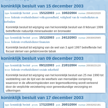
koninklijk besluit van 15 december 2003
koninklijk besluit
15/12/2003
10/02/2004
2004022020
type
prom.
pub.
numac
federale overheidsdienst volksgezondheid, veiligheid van de voedselketen en
bron
leefmilieu
Koninklijk besluit tot wijziging van het koninklijk besluit van 8 februari 1999
betreffende natuurlijk mineraalwater en bronwater
koninklijk besluit
15/12/2003
24/12/2003
2003003565
type
prom.
pub.
numac
federale overheidsdienst financien
bron
Koninklijk besluit tot wijziging van de wet van 3 april 1997 betreffende het
fiscaal stelsel van gefabriceerde tabak
koninklijk besluit van 09 december 2003
koninklijk besluit
09/12/2003
21/01/2004
2003023120
type
prom.
pub.
numac
federale overheidsdienst sociale zekerheid
bron
Koninklijk besluit tot wijziging van het koninklijk besluit van 25 mei 1990 tot
vaststelling van de lijst van de weefsels van menselijke oorsprong
waarvoor in de afleveringskosten een tegemoetkoming wordt verleend
door de verplichte verzekering voor geneeskundige verzorging en
uitkeringen
koninklijk besluit van 17 december 2003
koninklijk besluit
17/12/2003
26/01/2004
2003202191
type
prom.
pub.
numac