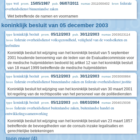
wet
federale
15/05/1987
06/07/2011
2011000402
type
prom.
pub.
numac
bron
overheidsdienst binnenlandse zaken
Wet betreffende de namen en voornamen
koninklijk besluit van 05 december 2003
koninklijk besluit
05/12/2003
30/12/2003
2003023114
type
prom.
pub.
numac
federale overheidsdienst volksgezondheid, veiligheid van de voedselketen en
bron
leefmilieu
Koninklijk besluit tot wijziging van het koninklijk besluit van 5 september
2001 houdende benoeming van de leden van de Evaluatiecommissie voor
de medische hulpmiddelen bedoeld bij artikel 12 van het koninklijk besluit
van 18 maart 1999 betreffende de medische hulpmiddelen
koninklijk besluit
05/12/2003
30/12/2003
2003000864
type
prom.
pub.
numac
federale overheidsdienst binnenlandse zaken en federale overheidsdienst justitie
bron
Koninklijk besluit tot wijziging van het koninklijk besluit van 30 maart 2001
tot regeling van de rechtspositie van het personeel van de politiediensten
koninklijk besluit
05/12/2003
08/03/2004
2004015036
type
prom.
pub.
numac
federale overheidsdienst buitenlandse zaken, buitenlandse handel en
bron
ontwikkelingssamenwerking
Koninklijk besluit tot wijziging van het koninklijk besluit van 23 maart 1857
betreffende de bevoegdheden van de consuls inzake legalisaties en
gerechtelijke betekeningen
toon meer (4)