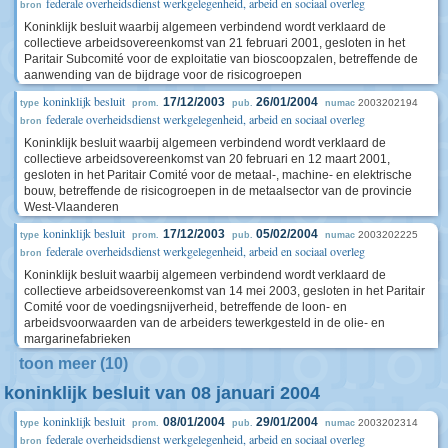
federale overheidsdienst werkgelegenheid, arbeid en sociaal overleg
bron
Koninklijk besluit waarbij algemeen verbindend wordt verklaard de
collectieve arbeidsovereenkomst van 21 februari 2001, gesloten in het
Paritair Subcomité voor de exploitatie van bioscoopzalen, betreffende de
aanwending van de bijdrage voor de risicogroepen
koninklijk besluit
17/12/2003
26/01/2004
2003202194
type
prom.
pub.
numac
federale overheidsdienst werkgelegenheid, arbeid en sociaal overleg
bron
Koninklijk besluit waarbij algemeen verbindend wordt verklaard de
collectieve arbeidsovereenkomst van 20 februari en 12 maart 2001,
gesloten in het Paritair Comité voor de metaal-, machine- en elektrische
bouw, betreffende de risicogroepen in de metaalsector van de provincie
West-Vlaanderen
koninklijk besluit
17/12/2003
05/02/2004
2003202225
type
prom.
pub.
numac
federale overheidsdienst werkgelegenheid, arbeid en sociaal overleg
bron
Koninklijk besluit waarbij algemeen verbindend wordt verklaard de
collectieve arbeidsovereenkomst van 14 mei 2003, gesloten in het Paritair
Comité voor de voedingsnijverheid, betreffende de loon- en
arbeidsvoorwaarden van de arbeiders tewerkgesteld in de olie- en
margarinefabrieken
toon meer (10)
koninklijk besluit van 08 januari 2004
koninklijk besluit
08/01/2004
29/01/2004
2003202314
type
prom.
pub.
numac
federale overheidsdienst werkgelegenheid, arbeid en sociaal overleg
bron