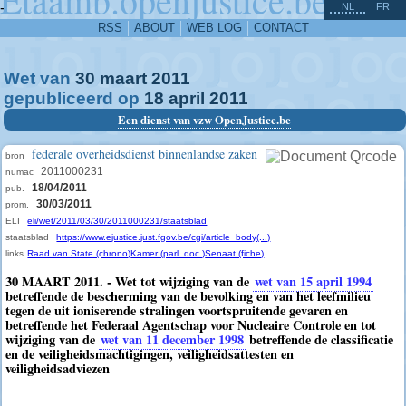
^
-
NL
FR
RSS
ABOUT
WEB LOG
CONTACT
Wet van
30
maart
2011
gepubliceerd op
18
april
2011
Een dienst van vzw OpenJustice.be
federale overheidsdienst binnenlandse zaken
bron
2011000231
numac
18/04/2011
pub.
30/03/2011
prom.
ELI
eli/wet/2011/03/30/2011000231/staatsblad
staatsblad
https://www.ejustice.just.fgov.be/cgi/article_body(...)
links
Raad van State (chrono)
Kamer (parl. doc.)
Senaat (fiche)
30 MAART 2011. - Wet tot wijziging van de
wet van 15 april 1994
betreffende de bescherming van de bevolking en van het leefmilieu
tegen de uit ioniserende stralingen voortspruitende gevaren en
betreffende het Federaal Agentschap voor Nucleaire Controle en tot
wijziging van de
wet van 11 december 1998
betreffende de classificatie
en de veiligheidsmachtigingen, veiligheidsattesten en
veiligheidsadviezen