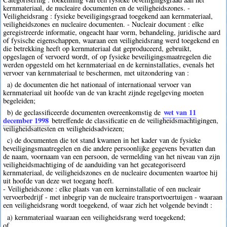
kernmateriaal, de nucleaire documenten en de veiligheidszones. -
Veiligheidsrang : fysieke beveiligingsgraad toegekend aan kernmateriaal,
veiligheidszones en nucleaire documenten. - Nucleair document : elke
geregistreerde informatie, ongeacht haar vorm, behandeling, juridische aard
of fysische eigenschappen, waaraan een veiligheidsrang werd toegekend en
die betrekking heeft op kernmateriaal dat geproduceerd, gebruikt,
opgeslagen of vervoerd wordt, of op fysieke beveiligingsmaatregelen die
werden opgesteld om het kernmateriaal en de kerninstallaties, evenals het
vervoer van kernmateriaal te beschermen, met uitzondering van :
a) de documenten die het nationaal of internationaal vervoer van
kernmateriaal uit hoofde van de van kracht zijnde regelgeving moeten
begeleiden;
wet van 11
b) de geclassificeerde documenten overeenkomstig de
december 1998
betreffende de classificatie en de veiligheidsmachtigingen,
veiligheidsattesten en veiligheidsadviezen;
c) de documenten die tot stand kwamen in het kader van de fysieke
beveiligingsmaatregelen en die andere persoonlijke gegevens bevatten dan
de naam, voornaam van een persoon, de vermelding van het niveau van zijn
veiligheidsmachtiging of de aanduiding van het gecategoriseerd
kernmateriaal, de veiligheidszones en de nucleaire documenten waartoe hij
uit hoofde van deze wet toegang heeft.
- Veiligheidszone : elke plaats van een kerninstallatie of een nucleair
vervoerbedrijf - met inbegrip van de nucleaire transportvoertuigen - waaraan
een veiligheidsrang wordt toegekend, of waar zich het volgende bevindt :
a) kernmateriaal waaraan een veiligheidsrang werd toegekend;
of