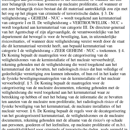
zeer belangrijk risico kan vormen op nucleaire proliferatie, of wanneer er
een zeer belangrijk risico bestaat dat dit materiaal aantrekkelijk zou zijn met
het oog op het plegen van criminele of terroristische daden. § 3. De
veiligheidsrang « GEHEIM - NUC » wordt toegekend aan kernmateriaal
van categorie I en II. De veiligheidsrang « VERTROUWELIJK - NUC »
wordt toegekend aan kernmateriaal van categorie III. De directeur-generaal
van het Agentschap of zijn afgevaardigde, de verantwoordelijke van het
departement dat bevoegd is voor de beveiliging, kan, in uitzonderlijke
risicosituaties, of wanneer deze veiligheidsrang vereist wordt door de staat
die dit kernmateriaal verstrekt heeft, aan bepaald kernmateriaal van
categorie I de veiligheidsrang « ZEER GEHEIM - NUC » toekennen. § 4.
De Koning bepaalt de maatregelen voor de categorisering van de
veiligheidszones van de kerninstallatie of het nucleair vervoerbedrijf,
rekening gehouden met de veiligheidsrang die werd toegekend aan het
kernmateriaal dat ze bevatten, het radiologisch risico dat hun volledige of
gedeeltelijke vernietiging zou kunnen inhouden, of hun rol in het kader van
de fysieke beveiligingsmaatregelen van de kerninstallatie of het nucleair
vervoerbedrijf. § 5. De Koning bepaalt de maatregelen voor de
categorisering van de nucleaire documenten, rekening gehouden met de
veiligheidsrang die werd toegekend aan het kernmateriaal waar ze
betrekking op hebben of met het belang van de informatie die ze bevatten
ten aanzien van de nucleaire non-proliferatie, het radiologisch risico of de
fysieke beveiliging van het kernmateriaal, de nucleaire installaties of het
nucleair vervoer. § 6. De Koning bepaalt de regels voor de decategorisering
van het gecategoriseerd kernmateriaal, de veiligheidszones en de nucleaire
documenten, rekening gehouden met de afname van de risico's op schade
aan personen, goederen of het leefmilieu, op nucleaire proliferatie of m.b.t.
de aantrekkelijkheid voor criminele of terroristische daden, zoals vermeld in