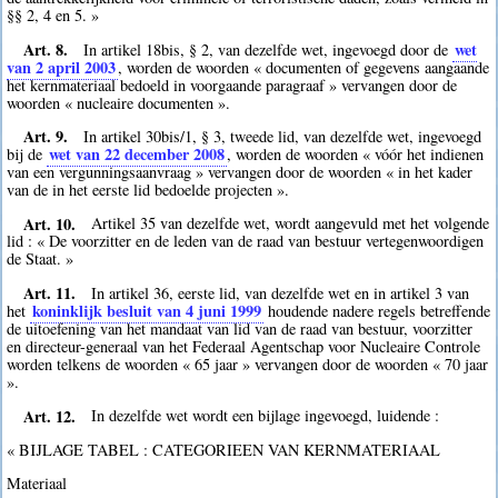
§§ 2, 4 en 5. »
Art. 8.
wet
In artikel 18bis, § 2, van dezelfde wet, ingevoegd door de
van 2 april 2003
, worden de woorden « documenten of gegevens aangaande
het kernmateriaal bedoeld in voorgaande paragraaf » vervangen door de
woorden « nucleaire documenten ».
Art. 9.
In artikel 30bis/1, § 3, tweede lid, van dezelfde wet, ingevoegd
wet van 22 december 2008
bij de
, worden de woorden « vóór het indienen
van een vergunningsaanvraag » vervangen door de woorden « in het kader
van de in het eerste lid bedoelde projecten ».
Art. 10.
Artikel 35 van dezelfde wet, wordt aangevuld met het volgende
lid : « De voorzitter en de leden van de raad van bestuur vertegenwoordigen
de Staat. »
Art. 11.
In artikel 36, eerste lid, van dezelfde wet en in artikel 3 van
koninklijk besluit van 4 juni 1999
het
houdende nadere regels betreffende
de uitoefening van het mandaat van lid van de raad van bestuur, voorzitter
en directeur-generaal van het Federaal Agentschap voor Nucleaire Controle
worden telkens de woorden « 65 jaar » vervangen door de woorden « 70 jaar
».
Art. 12.
In dezelfde wet wordt een bijlage ingevoegd, luidende :
« BIJLAGE TABEL : CATEGORIEEN VAN KERNMATERIAAL
Materiaal