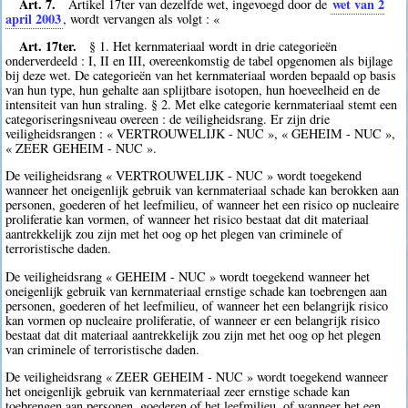
Art. 7.
wet van 2
Artikel 17ter van dezelfde wet, ingevoegd door de
april 2003
, wordt vervangen als volgt : «
Art. 17ter.
§ 1. Het kernmateriaal wordt in drie categorieën
onderverdeeld : I, II en III, overeenkomstig de tabel opgenomen als bijlage
bij deze wet. De categorieën van het kernmateriaal worden bepaald op basis
van hun type, hun gehalte aan splijtbare isotopen, hun hoeveelheid en de
intensiteit van hun straling. § 2. Met elke categorie kernmateriaal stemt een
categoriseringsniveau overeen : de veiligheidsrang. Er zijn drie
veiligheidsrangen : « VERTROUWELIJK - NUC », « GEHEIM - NUC »,
« ZEER GEHEIM - NUC ».
De veiligheidsrang « VERTROUWELIJK - NUC » wordt toegekend
wanneer het oneigenlijk gebruik van kernmateriaal schade kan berokken aan
personen, goederen of het leefmilieu, of wanneer het een risico op nucleaire
proliferatie kan vormen, of wanneer het risico bestaat dat dit materiaal
aantrekkelijk zou zijn met het oog op het plegen van criminele of
terroristische daden.
De veiligheidsrang « GEHEIM - NUC » wordt toegekend wanneer het
oneigenlijk gebruik van kernmateriaal ernstige schade kan toebrengen aan
personen, goederen of het leefmilieu, of wanneer het een belangrijk risico
kan vormen op nucleaire proliferatie, of wanneer er een belangrijk risico
bestaat dat dit materiaal aantrekkelijk zou zijn met het oog op het plegen
van criminele of terroristische daden.
De veiligheidsrang « ZEER GEHEIM - NUC » wordt toegekend wanneer
het oneigenlijk gebruik van kernmateriaal zeer ernstige schade kan
toebrengen aan personen, goederen of het leefmilieu, of wanneer het een