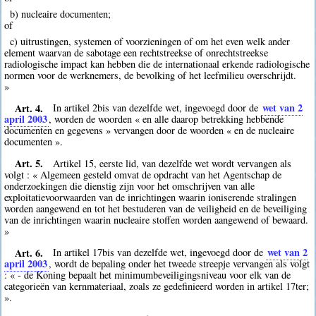
b) nucleaire documenten;
of
c) uitrustingen, systemen of voorzieningen of om het even welk ander
element waarvan de sabotage een rechtstreekse of onrechtstreekse
radiologische impact kan hebben die de internationaal erkende radiologische
normen voor de werknemers, de bevolking of het leefmilieu overschrijdt.
»
Art. 4.
wet van 2
In artikel 2bis van dezelfde wet, ingevoegd door de
april 2003
, worden de woorden « en alle daarop betrekking hebbende
documenten en gegevens » vervangen door de woorden « en de nucleaire
documenten ».
Art. 5.
Artikel 15, eerste lid, van dezelfde wet wordt vervangen als
volgt : « Algemeen gesteld omvat de opdracht van het Agentschap de
onderzoekingen die dienstig zijn voor het omschrijven van alle
exploitatievoorwaarden van de inrichtingen waarin ioniserende stralingen
worden aangewend en tot het bestuderen van de veiligheid en de beveiliging
van de inrichtingen waarin nucleaire stoffen worden aangewend of bewaard.
»
Art. 6.
wet van 2
In artikel 17bis van dezelfde wet, ingevoegd door de
april 2003
, wordt de bepaling onder het tweede streepje vervangen als volgt
: « - de Koning bepaalt het minimumbeveiligingsniveau voor elk van de
categorieën van kernmateriaal, zoals ze gedefinieerd worden in artikel 17ter;
».