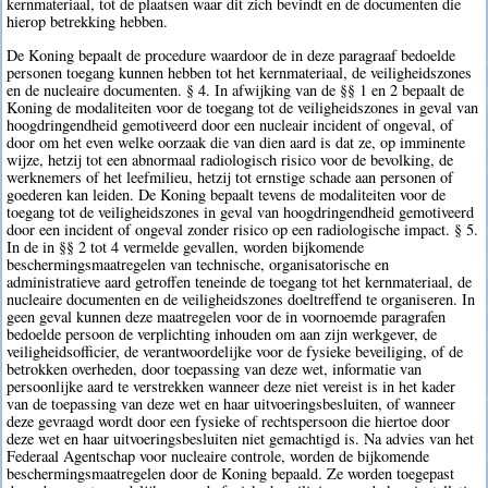
kernmateriaal, tot de plaatsen waar dit zich bevindt en de documenten die
hierop betrekking hebben.
De Koning bepaalt de procedure waardoor de in deze paragraaf bedoelde
personen toegang kunnen hebben tot het kernmateriaal, de veiligheidszones
en de nucleaire documenten. § 4. In afwijking van de §§ 1 en 2 bepaalt de
Koning de modaliteiten voor de toegang tot de veiligheidszones in geval van
hoogdringendheid gemotiveerd door een nucleair incident of ongeval, of
door om het even welke oorzaak die van dien aard is dat ze, op imminente
wijze, hetzij tot een abnormaal radiologisch risico voor de bevolking, de
werknemers of het leefmilieu, hetzij tot ernstige schade aan personen of
goederen kan leiden. De Koning bepaalt tevens de modaliteiten voor de
toegang tot de veiligheidszones in geval van hoogdringendheid gemotiveerd
door een incident of ongeval zonder risico op een radiologische impact. § 5.
In de in §§ 2 tot 4 vermelde gevallen, worden bijkomende
beschermingsmaatregelen van technische, organisatorische en
administratieve aard getroffen teneinde de toegang tot het kernmateriaal, de
nucleaire documenten en de veiligheidszones doeltreffend te organiseren. In
geen geval kunnen deze maatregelen voor de in voornoemde paragrafen
bedoelde persoon de verplichting inhouden om aan zijn werkgever, de
veiligheidsofficier, de verantwoordelijke voor de fysieke beveiliging, of de
betrokken overheden, door toepassing van deze wet, informatie van
persoonlijke aard te verstrekken wanneer deze niet vereist is in het kader
van de toepassing van deze wet en haar uitvoeringsbesluiten, of wanneer
deze gevraagd wordt door een fysieke of rechtspersoon die hiertoe door
deze wet en haar uitvoeringsbesluiten niet gemachtigd is. Na advies van het
Federaal Agentschap voor nucleaire controle, worden de bijkomende
beschermingsmaatregelen door de Koning bepaald. Ze worden toegepast