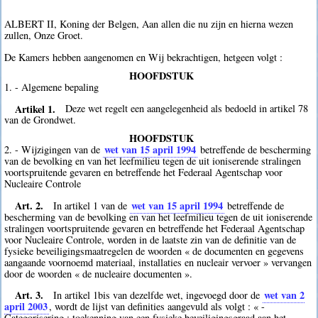
ALBERT II, Koning der Belgen, Aan allen die nu zijn en hierna wezen
zullen, Onze Groet.
De Kamers hebben aangenomen en Wij bekrachtigen, hetgeen volgt :
HOOFDSTUK
1. - Algemene bepaling
Artikel 1.
Deze wet regelt een aangelegenheid als bedoeld in artikel 78
van de Grondwet.
HOOFDSTUK
wet van 15 april 1994
2. - Wijzigingen van de
betreffende de bescherming
van de bevolking en van het leefmilieu tegen de uit ioniserende stralingen
voortspruitende gevaren en betreffende het Federaal Agentschap voor
Nucleaire Controle
Art. 2.
wet van 15 april 1994
In artikel 1 van de
betreffende de
bescherming van de bevolking en van het leefmilieu tegen de uit ioniserende
stralingen voortspruitende gevaren en betreffende het Federaal Agentschap
voor Nucleaire Controle, worden in de laatste zin van de definitie van de
fysieke beveiligingsmaatregelen de woorden « de documenten en gegevens
aangaande voornoemd materiaal, installaties en nucleair vervoer » vervangen
door de woorden « de nucleaire documenten ».
Art. 3.
wet van 2
In artikel 1bis van dezelfde wet, ingevoegd door de
april 2003
, wordt de lijst van definities aangevuld als volgt : « -
Categorisering : toekenning van een fysieke beveiligingsgraad aan het