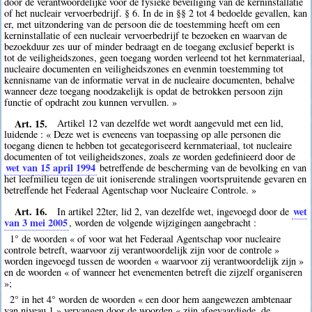
door de verantwoordelijke voor de fysieke beveiliging van de kerninstallatie
of het nucleair vervoerbedrijf. § 6. In de in §§ 2 tot 4 bedoelde gevallen, kan
er, met uitzondering van de persoon die de toestemming heeft om een
kerninstallatie of een nucleair vervoerbedrijf te bezoeken en waarvan de
bezoekduur zes uur of minder bedraagt en de toegang exclusief beperkt is
tot de veiligheidszones, geen toegang worden verleend tot het kernmateriaal,
nucleaire documenten en veiligheidszones en evenmin toestemming tot
kennisname van de informatie vervat in de nucleaire documenten, behalve
wanneer deze toegang noodzakelijk is opdat de betrokken persoon zijn
functie of opdracht zou kunnen vervullen. »
Art. 15.
Artikel 12 van dezelfde wet wordt aangevuld met een lid,
luidende : « Deze wet is eveneens van toepassing op alle personen die
toegang dienen te hebben tot gecategoriseerd kernmateriaal, tot nucleaire
documenten of tot veiligheidszones, zoals ze worden gedefinieerd door de
wet van 15 april 1994
betreffende de bescherming van de bevolking en van
het leefmilieu tegen de uit ioniserende stralingen voortspruitende gevaren en
betreffende het Federaal Agentschap voor Nucleaire Controle. »
Art. 16.
wet
In artikel 22ter, lid 2, van dezelfde wet, ingevoegd door de
van 3 mei 2005
, worden de volgende wijzigingen aangebracht :
1° de woorden « of voor wat het Federaal Agentschap voor nucleaire
controle betreft, waarvoor zij verantwoordelijk zijn voor de controle »
worden ingevoegd tussen de woorden « waarvoor zij verantwoordelijk zijn »
en de woorden « of wanneer het evenementen betreft die zijzelf organiseren
»;
2° in het 4° worden de woorden « een door hem aangewezen ambtenaar
van niveau 1 » vervangen door de woorden « zijn afgevaardigde, de