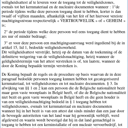
veiligheidsattest af te leveren voor de toegang tot de veiligheidszones,
evenals tot het kernmateriaal en de nucleaire documenten wanneer : 1°de
periode tijdens welke deze persoon toegang dient te hebben, korter is dan
twaalf of vijftien maanden, afhankelijk van het feit of het hiervoor vereiste
machtigingsniveau respectievelijk « VERTROUWELIJK » of « GEHEIM »
is;
2° de periode tijdens welke deze persoon wel eens toegang dient te hebben
zes uur of minder bedraagt;
3° er voor deze persoon een machtigingsaanvraag werd ingediend bij de in
artikel 15, lid 1, bedoelde veiligheidsoverheid.
Dit veiligheidsattest verstrijkt, hetzij op de datum van de toekenning of de
definitieve weigering van de veiligheidsmachtiging, hetzij wanneer de
geldigheidstermijn van het attest verstreken is of, ten laatste, wanneer de
door de Koning bepaalde termijn verstreken is.
De Koning bepaalt de regels en de procedure op basis waarvan de in deze
paragraaf bedoelde personen toegang kunnen hebben tot gecategoriseerd
kernmateriaal, tot veiligheidszones en tot nucleaire documenten. § 3. In
afwijking van §§ 1 en 2 kan een persoon die de Belgische nationaliteit bezit
maar geen vaste woonplaats in België heeft, of die de Belgische nationaliteit
niet bezit en geen vaste woonplaats in België heeft en die geen houder is
van een veiligheidsmachtiging bedoeld in § 1 toegang hebben tot
veiligheidszones, evenals tot kernmateriaal en nucleaire documenten
wanneer hij in het bezit is van een attest dat sinds minder dan een jaar door
de bevoegde autoriteiten van het land waar hij gewoonlijk verblijft, werd
afgeleverd en waarin wordt bevestigd dat hij in dat land gemachtigd is
toegang te hebben tot een kerninstallatie of een nucleair vervoerbedrijf, tot