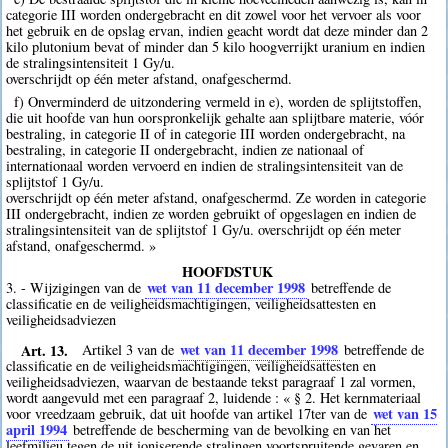
categorie III worden ondergebracht en dit zowel voor het vervoer als voor
het gebruik en de opslag ervan, indien geacht wordt dat deze minder dan 2
kilo plutonium bevat of minder dan 5 kilo hoogverrijkt uranium en indien
de stralingsintensiteit 1 Gy/u.
overschrijdt op één meter afstand, onafgeschermd.
f) Onverminderd de uitzondering vermeld in e), worden de splijtstoffen,
die uit hoofde van hun oorspronkelijk gehalte aan splijtbare materie, vóór
bestraling, in categorie II of in categorie III worden ondergebracht, na
bestraling, in categorie II ondergebracht, indien ze nationaal of
internationaal worden vervoerd en indien de stralingsintensiteit van de
splijtstof 1 Gy/u.
overschrijdt op één meter afstand, onafgeschermd. Ze worden in categorie
III ondergebracht, indien ze worden gebruikt of opgeslagen en indien de
stralingsintensiteit van de splijtstof 1 Gy/u. overschrijdt op één meter
afstand, onafgeschermd. »
HOOFDSTUK
wet van 11 december 1998
3. - Wijzigingen van de
betreffende de
classificatie en de veiligheidsmachtigingen, veiligheidsattesten en
veiligheidsadviezen
Art. 13.
wet van 11 december 1998
Artikel 3 van de
betreffende de
classificatie en de veiligheidsmachtigingen, veiligheidsattesten en
veiligheidsadviezen, waarvan de bestaande tekst paragraaf 1 zal vormen,
wordt aangevuld met een paragraaf 2, luidende : « § 2. Het kernmateriaal
wet van 15
voor vreedzaam gebruik, dat uit hoofde van artikel 17ter van de
april 1994
betreffende de bescherming van de bevolking en van het
leefmilieu tegen de uit ioniserende stralingen voortspruitende gevaren en