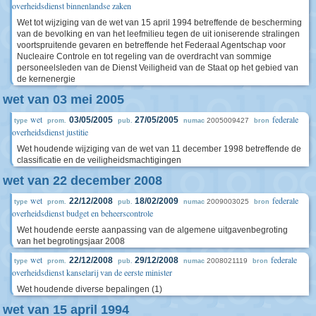
overheidsdienst binnenlandse zaken
Wet tot wijziging van de wet van 15 april 1994 betreffende de bescherming
van de bevolking en van het leefmilieu tegen de uit ioniserende stralingen
voortspruitende gevaren en betreffende het Federaal Agentschap voor
Nucleaire Controle en tot regeling van de overdracht van sommige
personeelsleden van de Dienst Veiligheid van de Staat op het gebied van
de kernenergie
wet van 03 mei 2005
wet
federale
03/05/2005
27/05/2005
2005009427
type
prom.
pub.
numac
bron
overheidsdienst justitie
Wet houdende wijziging van de wet van 11 december 1998 betreffende de
classificatie en de veiligheidsmachtigingen
wet van 22 december 2008
wet
federale
22/12/2008
18/02/2009
2009003025
type
prom.
pub.
numac
bron
overheidsdienst budget en beheerscontrole
Wet houdende eerste aanpassing van de algemene uitgavenbegroting
van het begrotingsjaar 2008
wet
federale
22/12/2008
29/12/2008
2008021119
type
prom.
pub.
numac
bron
overheidsdienst kanselarij van de eerste minister
Wet houdende diverse bepalingen (1)
wet van 15 april 1994