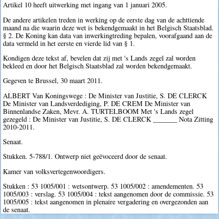
Artikel 10 heeft uitwerking met ingang van 1 januari 2005.
De andere artikelen treden in werking op de eerste dag van de achttiende
maand na die waarin deze wet is bekendgemaakt in het Belgisch Staatsblad.
§ 2. De Koning kan data van inwerkingtreding bepalen, voorafgaand aan de
data vermeld in het eerste en vierde lid van § 1.
Kondigen deze tekst af, bevelen dat zij met 's Lands zegel zal worden
bekleed en door het Belgisch Staatsblad zal worden bekendgemaakt.
Gegeven te Brussel, 30 maart 2011.
ALBERT Van Koningswege : De Minister van Justitie, S. DE CLERCK
De Minister van Landsverdediging, P. DE CREM De Minister van
Binnenlandse Zaken, Mevr. A. TURTELBOOM Met 's Lands zegel
gezegeld : De Minister van Justitie, S. DE CLERCK _______ Nota Zitting
2010-2011.
Senaat.
Stukken. 5-788/1. Ontwerp niet geëvoceerd door de senaat.
Kamer van volksvertegenwoordigers.
Stukken : 53 1005/001 : wetsontwerp. 53 1005/002 : amendementen. 53
1005/003 : verslag. 53 1005/004 : tekst aangenomen door de commissie. 53
1005/005 : tekst aangenomen in plenaire vergadering en overgezonden aan
de senaat.