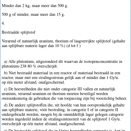
Minder dan 2 kg, maar meer dan 500 g.
500 g of minder, maar meer dan 15 g.
4.
Bestraalde splijtstof
Verarmd of natuurlijk uranium, thorium of laagverrijkte splijtstof (gehalte
aan splijtbare materie lager dan 10 %) (d tot f )
a) Alle plutonium, uitgezonderd dit waarvan de isotopenconcentratie in
plutonium-238 80 % overschrijdt.
b) Niet bestraald materiaal in een reactor of materiaal bestraald in een
reactor, maar met een stralingsniveau gelijk aan of minder dan 1 Gy/u.
op één meter afstand, onafgeschermd.
c) De hoeveelheden die niet onder categorie III vallen en natuurlijk
uranium, verarmd uranium en thorium moeten beveiligd worden
overeenkomstig de gebruiken die van toepassing zijn bij voorzichtig beheer.
d) De andere splijtstoffen die, uit hoofde van hun oorspronkelijk gehalte
aan splijtbare materie, vóór bestraling, in categorie I of in categorie II
ondergebracht worden, mogen bij de onmiddellijk lager gelegen categorie
worden ingedeeld indien de stralingsintensiteit van de splijtstof 1 Gy/u.
overschrijdt op één meter afstand, onafgeschermd.
e) De bestraalde splijtstof die in kleine hoeveelheden aanwezig is, kan in