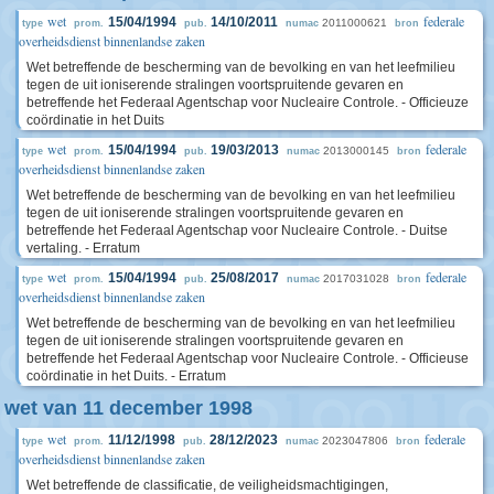
wet
federale
15/04/1994
14/10/2011
2011000621
type
prom.
pub.
numac
bron
overheidsdienst binnenlandse zaken
Wet betreffende de bescherming van de bevolking en van het leefmilieu
tegen de uit ioniserende stralingen voortspruitende gevaren en
betreffende het Federaal Agentschap voor Nucleaire Controle. - Officieuze
coördinatie in het Duits
wet
federale
15/04/1994
19/03/2013
2013000145
type
prom.
pub.
numac
bron
overheidsdienst binnenlandse zaken
Wet betreffende de bescherming van de bevolking en van het leefmilieu
tegen de uit ioniserende stralingen voortspruitende gevaren en
betreffende het Federaal Agentschap voor Nucleaire Controle. - Duitse
vertaling. - Erratum
wet
federale
15/04/1994
25/08/2017
2017031028
type
prom.
pub.
numac
bron
overheidsdienst binnenlandse zaken
Wet betreffende de bescherming van de bevolking en van het leefmilieu
tegen de uit ioniserende stralingen voortspruitende gevaren en
betreffende het Federaal Agentschap voor Nucleaire Controle. - Officieuse
coördinatie in het Duits. - Erratum
wet van 11 december 1998
wet
federale
11/12/1998
28/12/2023
2023047806
type
prom.
pub.
numac
bron
overheidsdienst binnenlandse zaken
Wet betreffende de classificatie, de veiligheidsmachtigingen,